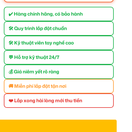
✔️ Hàng chính hãng, có bảo hành
🛠 Quy trình lắp đặt chuẩn
🛠 Kỹ thuật viên tay nghề cao
💬 Hỗ trợ kỹ thuật 24/7
💰 Giá niêm yết rõ ràng
🚚 Miễn phí lắp đặt tận nơi
❤️ Lắp xong hài lòng mới thu tiền