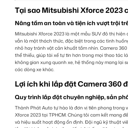
Tại sao Mitsubishi Xforce 2023
Nâng tầm an toàn và tiện ích vượt trội t
Mitsubishi Xforce 2023 là một mẫu SUV đô thị hiện 
vẫn là một thách thức, đặc biệt trong các tình huố
nhỏ hay tránh vật cản khuất tầm nhìn. Camera 360 đ
thể thiếu, giúp tài xế tự tin hơn trong mọi thao tác
không gian xung quanh xe, hệ thống này mang lại sự
các dòng xe khác.
Lợi ích khi lắp đặt Camera 360
Quy trình lắp đặt chuyên nghiệp, sản ph
Thành Phát Auto tự hào là đơn vị tiên phong trong 
Xforce 2023 tại TPHCM. Chúng tôi cam kết mang đế
và hiệu suất hoạt động ổn định. Đội ngũ kỹ thuật vi