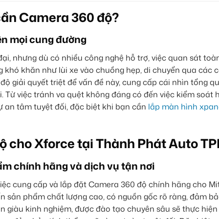
 cần Camera 360 độ?
rên mọi cung đường
đại, nhưng dù có nhiều công nghệ hỗ trợ, việc quan sát to
ng khó khăn như lùi xe vào chuồng hẹp, di chuyển qua các
ộ giải quyết triệt để vấn đề này, cung cấp cái nhìn tổng 
 lái. Từ việc tránh va quệt không đáng có đến việc kiểm soát
 an tâm tuyệt đối, đặc biệt khi bạn cần
lắp màn hình xpan
 độ cho Xforce tại Thành Phát Auto 
ẩm chính hãng và dịch vụ tận nơi
việc cung cấp và lắp đặt Camera 360 độ chính hãng cho Mi
n sản phẩm chất lượng cao, có nguồn gốc rõ ràng, đảm b
ên giàu kinh nghiệm, được đào tạo chuyên sâu sẽ thực hiện 