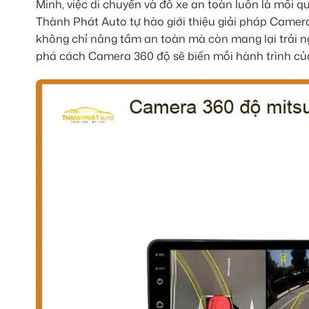
Minh, việc di chuyển và đỗ xe an toàn luôn là mối q
Thành Phát Auto tự hào giới thiệu giải pháp Camer
không chỉ nâng tầm an toàn mà còn mang lại trải ng
phá cách Camera 360 độ sẽ biến mỗi hành trình của 