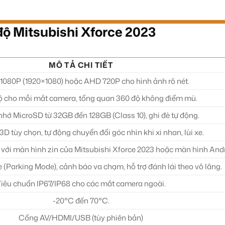
ộ Mitsubishi Xforce 2023
MÔ TẢ CHI TIẾT
 1080P (1920×1080) hoặc AHD 720P cho hình ảnh rõ nét.
ộ cho mỗi mắt camera, tổng quan 360 độ không điểm mù.
 nhớ MicroSD từ 32GB đến 128GB (Class 10), ghi đè tự động.
3D tùy chọn, tự động chuyển đổi góc nhìn khi xi nhan, lùi xe.
với màn hình zin của Mitsubishi Xforce 2023 hoặc màn hình Andr
e (Parking Mode), cảnh báo va chạm, hỗ trợ đánh lái theo vô lăng.
Tiêu chuẩn IP67/IP68 cho các mắt camera ngoài.
-20°C đến 70°C.
Cổng AV/HDMI/USB (tùy phiên bản)