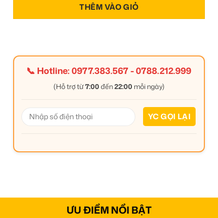
THÊM VÀO GIỎ
📞 Hotline:
0977.383.567
-
0788.212.999
(Hỗ trợ từ
7:00
đến
22:00
mỗi ngày)
ƯU ĐIỂM NỔI BẬT