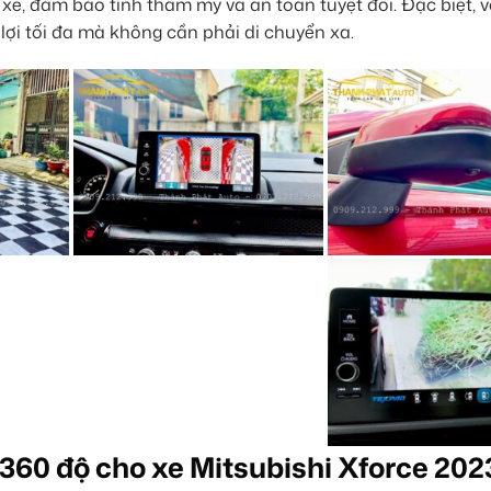
e, đảm bảo tính thẩm mỹ và an toàn tuyệt đối. Đặc biệt, v
 lợi tối đa mà không cần phải di chuyển xa.
60 độ cho xe Mitsubishi Xforce 202