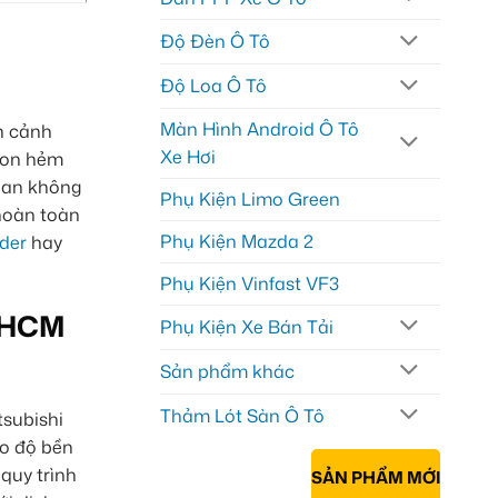
Độ Đèn Ô Tô
Độ Loa Ô Tô
Màn Hình Android Ô Tô
àn cảnh
Xe Hơi
 con hẻm
quan không
Phụ Kiện Limo Green
 hoàn toàn
Phụ Kiện Mazda 2
der
hay
Phụ Kiện Vinfast VF3
TPHCM
Phụ Kiện Xe Bán Tải
Sản phẩm khác
Thảm Lót Sàn Ô Tô
tsubishi
ảo độ bền
quy trình
SẢN PHẨM MỚI