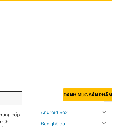
DANH MỤC SẢN PHẨM
Android Box
 nâng cấp
ồ Chí
Bọc ghế da