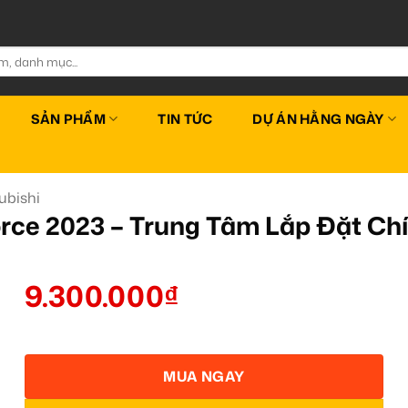
SẢN PHẨM
TIN TỨC
DỰ ÁN HẰNG NGÀY
ubishi
orce 2023 – Trung Tâm Lắp Đặt 
9.300.000
₫
MUA NGAY