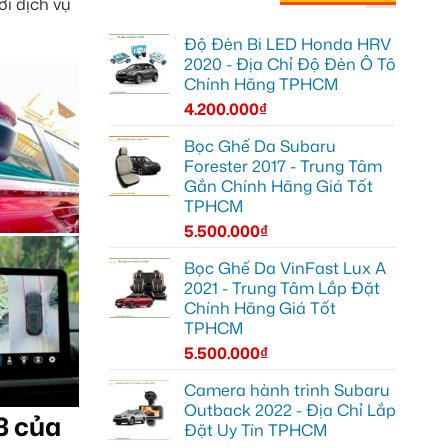
ới dịch vụ
Độ Đèn Bi LED Honda HRV
2020 - Địa Chỉ Độ Đèn Ô Tô
Chính Hãng TPHCM
4.200.000
₫
Bọc Ghế Da Subaru
Forester 2017 - Trung Tâm
Gắn Chính Hãng Giá Tốt
TPHCM
5.500.000
₫
Bọc Ghế Da VinFast Lux A
2021 - Trung Tâm Lắp Đặt
Chính Hãng Giá Tốt
TPHCM
5.500.000
₫
Camera hành trình Subaru
Outback 2022 - Địa Chỉ Lắp
3 của
Đặt Uy Tín TPHCM