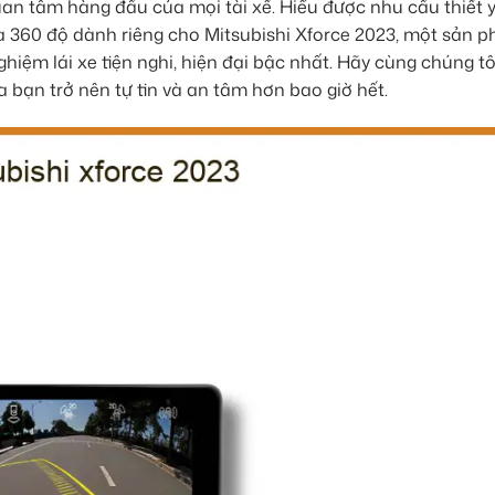
uan tâm hàng đầu của mọi tài xế. Hiểu được nhu cầu thiết 
a 360 độ dành riêng cho Mitsubishi Xforce 2023, một sản 
hiệm lái xe tiện nghi, hiện đại bậc nhất. Hãy cùng chúng t
bạn trở nên tự tin và an tâm hơn bao giờ hết.