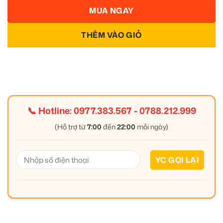
MUA NGAY
THÊM VÀO GIỎ
📞 Hotline:
0977.383.567
-
0788.212.999
(Hỗ trợ từ
7:00
đến
22:00
mỗi ngày)