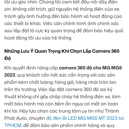
tối ưu góc nhìn. Chúng tôi cam kết đấu nối dây điện
zin, không cắt trích, giữ nguyên hệ thống điện của xe,
tránh gây ảnh hưởng đến bảo hành và hoạt động của
các thiết bị khác. Việc căn chỉnh hình ảnh chính xác
sau lắp đặt là cực kỳ quan trọng để đảm bảo hiệu quả
hoạt động tối ưu của hệ thống.
Những Lưu Ý Quan Trọng Khi Chọn Lắp Camera 360
Độ
Khi quyết định nâng cấp
camera 360 độ cho MG MG5
2023
, quý khách cần hết sức cẩn trọng với các sản
phẩm kém chất lượng, hàng giả, hàng nhái tràn lan
trên thị trường. Việc lắp đặt camera 360 độ sai kỹ
thuật không chỉ gây chập cháy hệ thống điện xe, làm
mất bảo hành mà còn tiềm ẩn nguy cơ mất an toàn
khi lái. Hãy lựa chọn các trung tâm uy tín như Thành
Phát Auto, chuyên
độ đèn Bi LED MG MG5 MT 2023 tại
TPHCM
, để đảm bảo sản phẩm chính hãng và quy