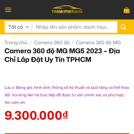
Bỏ
qua
nội
Tìm
dung
kiếm:
Trang chủ
/
Camera 360 độ
/
Camera 360 độ MG
Camera 360 độ MG MG5 2023 – Địa
Chỉ Lắp Đặt Uy Tín TPHCM
Lưu ý: Bảng giá, hình ảnh, thông số kỹ thuật và quà tặng có thể thay
đổi. Vui lòng liên hệ trực tiếp để được tư vấn chính xác và phù hợp.
Xin cảm ơn
9.300.000
₫