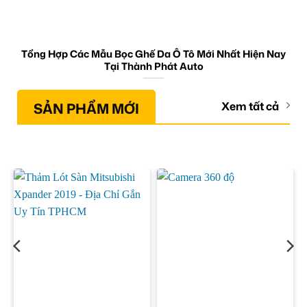
Tổng Hợp Các Mẫu Bọc Ghế Da Ô Tô Mới Nhất Hiện Nay
Tại Thành Phát Auto
SẢN PHẨM MỚI
Xem tất cả