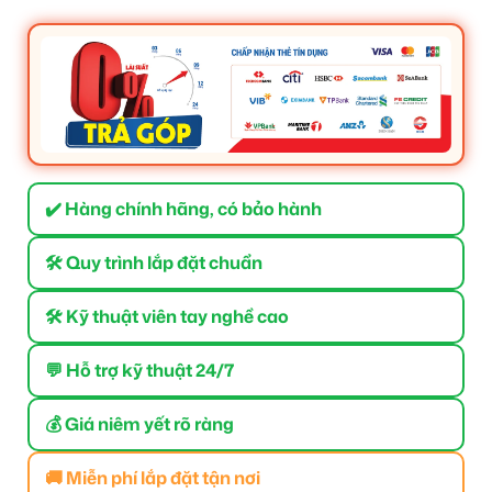
✔️ Hàng chính hãng, có bảo hành
🛠 Quy trình lắp đặt chuẩn
🛠 Kỹ thuật viên tay nghề cao
💬 Hỗ trợ kỹ thuật 24/7
💰 Giá niêm yết rõ ràng
🚚 Miễn phí lắp đặt tận nơi