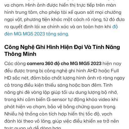
va chạm. Hình ảnh được hiển thị trực tiếp trên màn
hình trung tâm, cho phép tài xế quan sát mọi chướng
ngại vật, phương tiện khác một cách rõ ràng, từ đó đưa
ra quyết định lái xe chính xác và an toàn hơn khi
độ
đèn MG MG5 2023 tăng sáng
.
Công Nghệ Ghi Hình Hiện Đại Và Tính Năng
Thông Minh
Các dòng
camera 360 độ cho MG MG5 2023
hiện nay
đều được trang bị công nghệ ghi hình AHD hoặc Full
HD sắc nét, đảm bảo chất lượng hình ảnh rõ ràng ngay
cả trong điều kiện thiếu sáng hoặc ban đêm. Tính
năng ghi đè vòng lặp giúp tối ưu dung lượng bộ nhớ,
trong khi cảm biến G-sensor tự động khóa video khi
phát hiện va chạm, bảo vệ bằng chứng quan trọng.
Nhiều hệ thống còn tích hợp hiển thị tốc độ, vạch
đánh lái theo vô lăng, giúp việc điều khiển xe trở nên
trực quan và dễ dàng hơn.