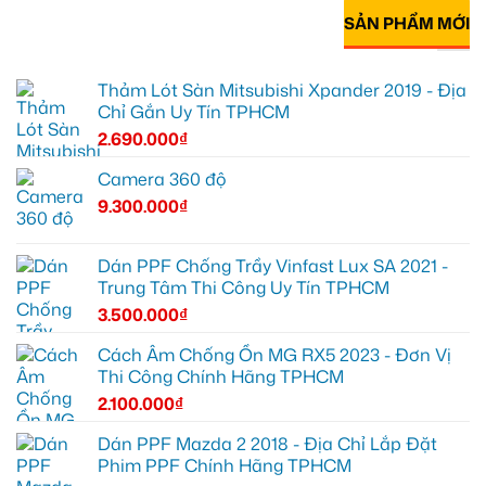
SẢN PHẨM MỚI
Thảm Lót Sàn Mitsubishi Xpander 2019 - Địa
Chỉ Gắn Uy Tín TPHCM
2.690.000
₫
Camera 360 độ
9.300.000
₫
Dán PPF Chống Trầy Vinfast Lux SA 2021 -
Trung Tâm Thi Công Uy Tín TPHCM
3.500.000
₫
Cách Âm Chống Ồn MG RX5 2023 - Đơn Vị
Thi Công Chính Hãng TPHCM
2.100.000
₫
Dán PPF Mazda 2 2018 - Địa Chỉ Lắp Đặt
Phim PPF Chính Hãng TPHCM