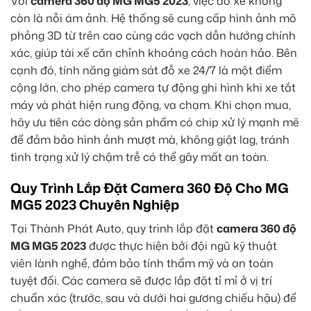
Với
camera 360 độ MG MG5 2023
, việc đỗ xe không
còn là nỗi ám ảnh. Hệ thống sẽ cung cấp hình ảnh mô
phỏng 3D từ trên cao cùng các vạch dẫn hướng chính
xác, giúp tài xế căn chỉnh khoảng cách hoàn hảo. Bên
cạnh đó, tính năng giám sát đỗ xe 24/7 là một điểm
cộng lớn, cho phép camera tự động ghi hình khi xe tắt
máy và phát hiện rung động, va chạm. Khi chọn mua,
hãy ưu tiên các dòng sản phẩm có chip xử lý mạnh mẽ
để đảm bảo hình ảnh mượt mà, không giật lag, tránh
tình trạng xử lý chậm trễ có thể gây mất an toàn.
Quy Trình Lắp Đặt Camera 360 Độ Cho MG
MG5 2023 Chuyên Nghiệp
Tại Thành Phát Auto, quy trình lắp đặt
camera 360 độ
MG MG5 2023
được thực hiện bởi đội ngũ kỹ thuật
viên lành nghề, đảm bảo tính thẩm mỹ và an toàn
tuyệt đối. Các camera sẽ được lắp đặt tỉ mỉ ở vị trí
chuẩn xác (trước, sau và dưới hai gương chiếu hậu) để