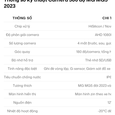
2023
THÔNG SỐ
CHI TI
Chíp xử lý
HiSilicon / Nova
Độ phân giải camera
AHD 1080P F
Số lượng camera
4 mắt (trước, sau, gương
Góc quay
180 độ/camera, tổng hợ
Bộ nhớ hỗ trợ
Thẻ nhớ SD/USB l
Tính năng đặc biệt
Ghi đè vòng lặp, G-sensor, Giám sát đỗ xe 24h
Tiêu chuẩn chống nước
IP68
Tương thích
MG MG5 đời 2023 và cá
Màn hình hiển thị
Màn hình zin theo xe ho
Nguồn điện
12V
Nhiệt độ hoạt động
-20°C đến