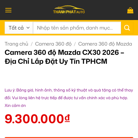
Bỏ
qua
nội
Tìm
dung
kiếm:
Trang chủ
/
Camera 360 độ
/
Camera 360 độ Mazda
Camera 360 độ Mazda CX30 2026 –
Địa Chỉ Lắp Đặt Uy Tín TPHCM
Lưu ý: Bảng giá, hình ảnh, thông số kỹ thuật và quà tặng có thể thay
đổi. Vui lòng liên hệ trực tiếp để được tư vấn chính xác và phù hợp.
Xin cảm ơn
9.300.000
₫