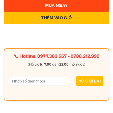
MUA NGAY
THÊM VÀO GIỎ
📞 Hotline:
0977.383.567
-
0788.212.999
(Hỗ trợ từ
7:00
đến
22:00
mỗi ngày)