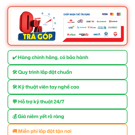
✔️ Hàng chính hãng, có bảo hành
🛠 Quy trình lắp đặt chuẩn
🛠 Kỹ thuật viên tay nghề cao
💬 Hỗ trợ kỹ thuật 24/7
💰 Giá niêm yết rõ ràng
🚚 Miễn phí lắp đặt tận nơi