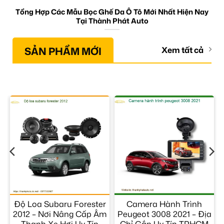
Tổng Hợp Các Mẫu Bọc Ghế Da Ô Tô Mới Nhất Hiện Nay
Tại Thành Phát Auto
SẢN PHẨM MỚI
Xem tất cả
Độ Loa Subaru Forester
Camera Hành Trình
2012 – Nơi Nâng Cấp Âm
Peugeot 3008 2021 – Địa
Thanh Xe Hơi Uy Tín
Chỉ Gắn Uy Tín TPHCM