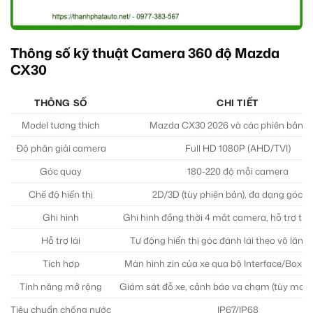
Thông số kỹ thuật Camera 360 độ Mazda
CX30
THÔNG SỐ
CHI TIẾT
Model tương thích
Mazda CX30 2026 và các phiên bản k
Độ phân giải camera
Full HD 1080P (AHD/TVI)
Góc quay
180-220 độ mỗi camera
Chế độ hiển thị
2D/3D (tùy phiên bản), đa dạng góc n
Ghi hình
Ghi hình đồng thời 4 mắt camera, hỗ trợ th
Hỗ trợ lái
Tự động hiển thị góc đánh lái theo vô lăng, 
Tích hợp
Màn hình zin của xe qua bộ Interface/Box c
Tính năng mở rộng
Giám sát đỗ xe, cảnh báo va chạm (tùy mode
Tiêu chuẩn chống nước
IP67/IP68