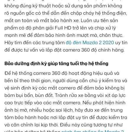
không đúng kỹ thuật hoặc sử dụng sản phẩm không
rõ nguồn gốc có thể dẫn đến chập cháy hệ thống điện,
mất an toàn và mất bảo hành xe. Luôn ưu tiên sản
phẩm có độ phân giải Full HD trở lên và chip xử lý
mạnh mẽ để đảm bảo hình ảnh mượt mà, chân thực.
Hãy tìm đến các trung tâm
độ đèn Mazda 2 2020
uy tín
để được tư vấn và lắp đặt camera 360 độ chính hãng.
Bảo dưỡng định kỳ giúp tăng tuổi thọ hệ thống
Để hệ thống camera 360 độ hoạt động hiệu quả và
bền bỉ theo thời gian, người dùng cần chú ý kiểm tra và
vệ sinh định kỳ các mắt camera để đảm bảo không bị
bám bụi bẩn, bùn đất. Tránh rửa xe bằng vòi xịt áp lực
cao trực tiếp vào các mắt camera. Nếu phát hiện hình
ảnh bị mờ, nhiễu hoặc sai lệch, hãy đưa xe đến trung
tâm bảo hành hoặc nơi lắp đặt uy tín để được kiểm tra
và căn chỉnh lại kịp thời. Điều này cũng tương tự như