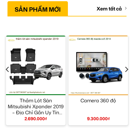
SẢN PHẨM MỚI
Xem tất cả
–
Thảm Lót Sàn
Camera 360 độ
Mitsubishi Xpander 2019
– Địa Chỉ Gắn Uy Tín
TPHCM
2.690.000
₫
9.300.000
₫