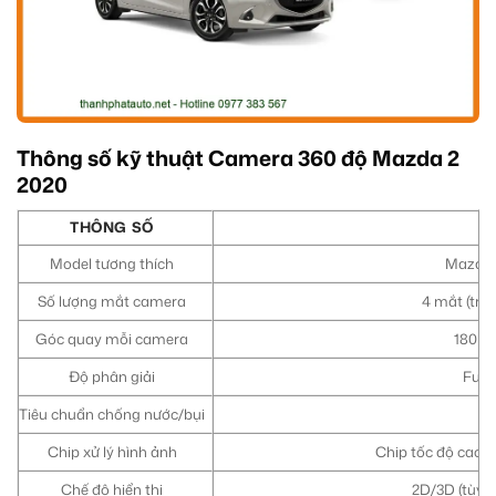
Thông số kỹ thuật Camera 360 độ Mazda 2
2020
THÔNG SỐ
Model tương thích
Mazda 2
Số lượng mắt camera
4 mắt (trư
Góc quay mỗi camera
180 độ
Độ phân giải
Full
Tiêu chuẩn chống nước/bụi
Chip xử lý hình ảnh
Chip tốc độ cao (v
Chế độ hiển thị
2D/3D (tùy p