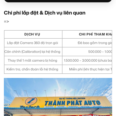
Chi phí lắp đặt & Dịch vụ liên quan
=>
DỊCH VỤ
CHI PHÍ THAM KHẢO
Lắp đặt Camera 360 độ trọn gói
Đã bao gồm trong giá 
Căn chỉnh (Calibration) lại hệ thống
500.000 – 1.000.
Thay thế 1 mắt camera bị hỏng
1.500.000 – 3.000.000 (chưa ba
Kiểm tra, chẩn đoán lỗi hệ thống
Miễn phí (khi thực hiện tại T