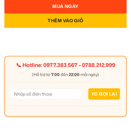
MUA NGAY
THÊM VÀO GIỎ
📞 Hotline:
0977.383.567
-
0788.212.999
(Hỗ trợ từ
7:00
đến
22:00
mỗi ngày)