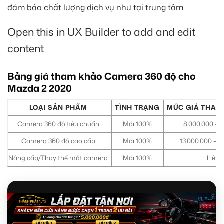
đảm bảo chất lượng dịch vụ như tại trung tâm.
Open this in UX Builder to add and edit
content
Bảng giá tham khảo Camera 360 độ cho
Mazda 2 2020
LOẠI SẢN PHẨM
TÌNH TRẠNG
MỨC GIÁ THAM
Camera 360 độ tiêu chuẩn
Mới 100%
8.000.000 – 1
Camera 360 độ cao cấp
Mới 100%
13.000.000 – 
Nâng cấp/Thay thế mắt camera
Mới 100%
Liên 