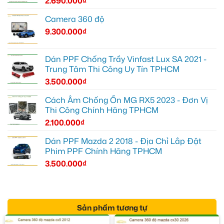
2.690.000
₫
Camera 360 độ
9.300.000
₫
Dán PPF Chống Trầy Vinfast Lux SA 2021 -
Trung Tâm Thi Công Uy Tín TPHCM
3.500.000
₫
Cách Âm Chống Ồn MG RX5 2023 - Đơn Vị
Thi Công Chính Hãng TPHCM
2.100.000
₫
Dán PPF Mazda 2 2018 - Địa Chỉ Lắp Đặt
Phim PPF Chính Hãng TPHCM
3.500.000
₫
Sản phẩm tương tự