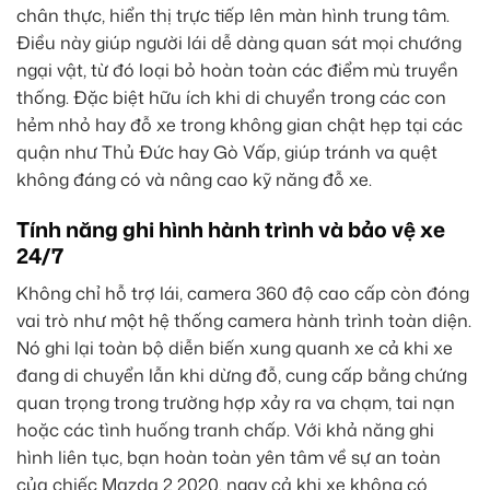
chân thực, hiển thị trực tiếp lên màn hình trung tâm.
Điều này giúp người lái dễ dàng quan sát mọi chướng
ngại vật, từ đó loại bỏ hoàn toàn các điểm mù truyền
thống. Đặc biệt hữu ích khi di chuyển trong các con
hẻm nhỏ hay đỗ xe trong không gian chật hẹp tại các
quận như Thủ Đức hay Gò Vấp, giúp tránh va quệt
không đáng có và nâng cao kỹ năng đỗ xe.
Tính năng ghi hình hành trình và bảo vệ xe
24/7
Không chỉ hỗ trợ lái, camera 360 độ cao cấp còn đóng
vai trò như một hệ thống camera hành trình toàn diện.
Nó ghi lại toàn bộ diễn biến xung quanh xe cả khi xe
đang di chuyển lẫn khi dừng đỗ, cung cấp bằng chứng
quan trọng trong trường hợp xảy ra va chạm, tai nạn
hoặc các tình huống tranh chấp. Với khả năng ghi
hình liên tục, bạn hoàn toàn yên tâm về sự an toàn
của chiếc Mazda 2 2020, ngay cả khi xe không có