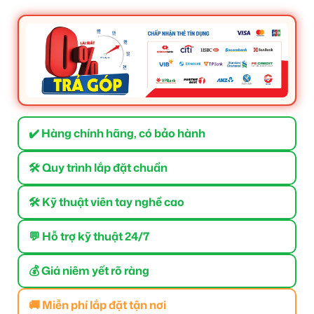
✔️ Hàng chính hãng, có bảo hành
🛠 Quy trình lắp đặt chuẩn
🛠 Kỹ thuật viên tay nghề cao
💬 Hỗ trợ kỹ thuật 24/7
💰 Giá niêm yết rõ ràng
🚚 Miễn phí lắp đặt tận nơi