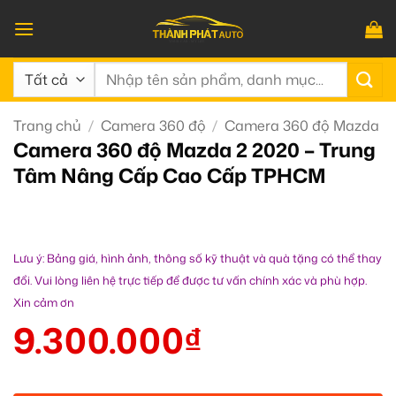
Bỏ
qua
nội
Tìm
dung
kiếm:
Trang chủ
/
Camera 360 độ
/
Camera 360 độ Mazda
Camera 360 độ Mazda 2 2020 – Trung
Tâm Nâng Cấp Cao Cấp TPHCM
Lưu ý: Bảng giá, hình ảnh, thông số kỹ thuật và quà tặng có thể thay
đổi. Vui lòng liên hệ trực tiếp để được tư vấn chính xác và phù hợp.
Xin cảm ơn
9.300.000
₫