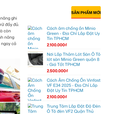
SẢN PHẨM MỚI
 năng ghi
trữ đầy đủ.
Cách âm chống ồn Minio
mà còn
Green - Địa Chỉ Lắp Đặt Uy
ính năng
Tín TPHCM
, ngay cả
2.100.000
₫
Nơi Lắp Thảm Lót Sàn Ô Tô
lót sàn Minio Green quận 8
- Giá Tốt TPHCM
2.500.000
₫
Cách Âm Chống Ồn Vinfast
VF E34 2025 - Địa Chỉ Lắp
Đặt Uy Tín TPHCM
2.100.000
₫
Trung Tâm Lắp Đặt Độ Đèn
Ô Tô đèn VF2 Quận Thủ