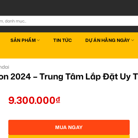
SẢN PHẨM
TIN TỨC
DỰ ÁN HẰNG NGÀY
ndai
on 2024 – Trung Tâm Lắp Đặt Uy 
9.300.000
₫
MUA NGAY