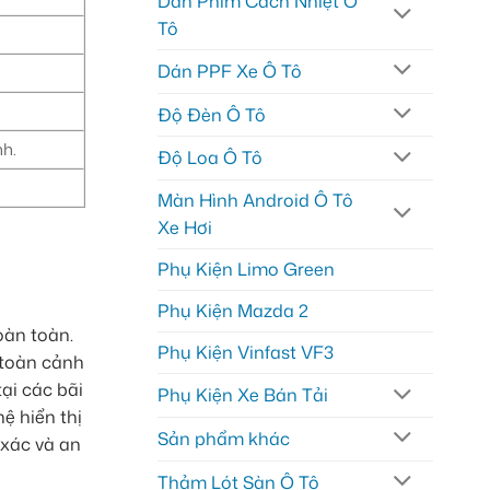
Dán Phim Cách Nhiệt Ô
Tô
Dán PPF Xe Ô Tô
Độ Đèn Ô Tô
nh.
Độ Loa Ô Tô
Màn Hình Android Ô Tô
Xe Hơi
Phụ Kiện Limo Green
Phụ Kiện Mazda 2
oàn toàn.
Phụ Kiện Vinfast VF3
 toàn cảnh
ại các bãi
Phụ Kiện Xe Bán Tải
ệ hiển thị
Sản phẩm khác
 xác và an
Thảm Lót Sàn Ô Tô