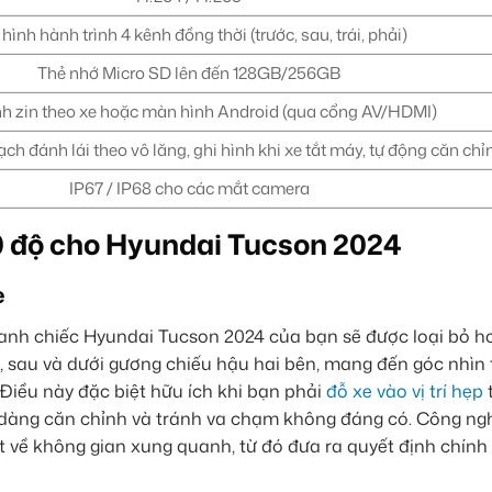
hình hành trình 4 kênh đồng thời (trước, sau, trái, phải)
Thẻ nhớ Micro SD lên đến 128GB/256GB
h zin theo xe hoặc màn hình Android (qua cổng AV/HDMI)
ạch đánh lái theo vô lăng, ghi hình khi xe tắt máy, tự động căn chỉ
IP67 / IP68 cho các mắt camera
60 độ cho Hyundai Tucson 2024
e
nh chiếc Hyundai Tucson 2024 của bạn sẽ được loại bỏ h
, sau và dưới gương chiếu hậu hai bên, mang đến góc nhìn
 Điều này đặc biệt hữu ích khi bạn phải
đỗ xe vào vị trí hẹp
t
dàng căn chỉnh và tránh va chạm không đáng có. Công ngh
hất về không gian xung quanh, từ đó đưa ra quyết định chính