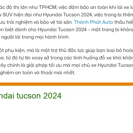
ác đô thị lớn như TPHCM, việc đảm bảo an toàn khi lái xe l
u SUV hiện đại như Hyundai Tucson 2024, việc trang bị thê
i ưu trải nghiệm và bảo vệ tài sản.
Thành Phát Auto
thấu hi
yên biệt dành cho Hyundai Tucson 2024 – một trang bị khôn
người lái trong mọi hành trình.
 phụ kiện, mà là một trợ thủ đắc lực giúp bạn loại bỏ hoà
 từ đó tự tin xoay sở trong các tình huống đỗ xe khó khăn
ây chính là giải pháp tối ưu mà mọi chủ xe Hyundai Tucso
nghiệm an toàn và thoải mái nhất.