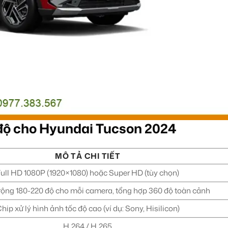
độ cho Hyundai Tucson 2024
MÔ TẢ CHI TIẾT
ull HD 1080P (1920×1080) hoặc Super HD (tùy chọn)
rộng 180-220 độ cho mỗi camera, tổng hợp 360 độ toàn cảnh
hip xử lý hình ảnh tốc độ cao (ví dụ: Sony, Hisilicon)
H.264 / H.265