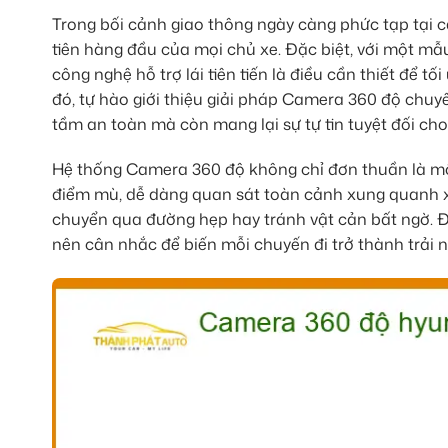
Trong bối cảnh giao thông ngày càng phức tạp tại c
tiên hàng đầu của mọi chủ xe. Đặc biệt, với một mẫ
công nghệ hỗ trợ lái tiên tiến là điều cần thiết để tố
đó, tự hào giới thiệu giải pháp Camera 360 độ chu
tầm an toàn mà còn mang lại sự tự tin tuyệt đối cho 
Hệ thống Camera 360 độ không chỉ đơn thuần là một
điểm mù, dễ dàng quan sát toàn cảnh xung quanh xe,
chuyển qua đường hẹp hay tránh vật cản bất ngờ. Đ
nên cân nhắc để biến mỗi chuyến đi trở thành trải 