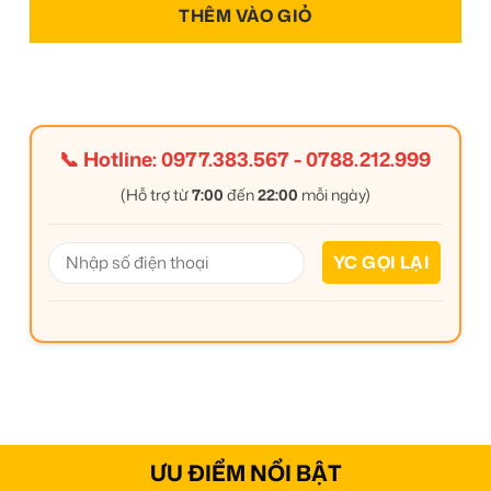
THÊM VÀO GIỎ
📞 Hotline:
0977.383.567
-
0788.212.999
(Hỗ trợ từ
7:00
đến
22:00
mỗi ngày)
ƯU ĐIỂM NỔI BẬT