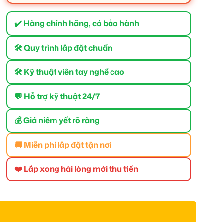
✔️ Hàng chính hãng, có bảo hành
🛠 Quy trình lắp đặt chuẩn
🛠 Kỹ thuật viên tay nghề cao
💬 Hỗ trợ kỹ thuật 24/7
💰 Giá niêm yết rõ ràng
🚚 Miễn phí lắp đặt tận nơi
❤️ Lắp xong hài lòng mới thu tiền