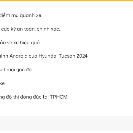
 điểm mù quanh xe.
 cực kỳ an toàn, chính xác.
bảo vệ xe hiệu quả.
hình Android của Hyundai Tucson 2024.
sát mọi góc độ.
xe.
rong đô thị đông đúc tại TPHCM.