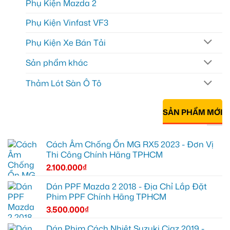
Phụ Kiện Mazda 2
Phụ Kiện Vinfast VF3
Phụ Kiện Xe Bán Tải
Sản phẩm khác
Thảm Lót Sàn Ô Tô
SẢN PHẨM MỚI
Cách Âm Chống Ồn MG RX5 2023 - Đơn Vị
Thi Công Chính Hãng TPHCM
2.100.000
₫
Dán PPF Mazda 2 2018 - Địa Chỉ Lắp Đặt
Phim PPF Chính Hãng TPHCM
3.500.000
₫
Dán Phim Cách Nhiệt Suzuki Ciaz 2019 -