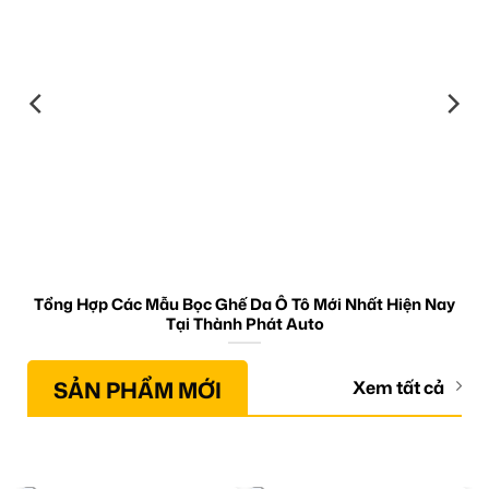
Tổng Hợp Các Mẫu Bọc Ghế Da Ô Tô Mới Nhất Hiện Nay
Tại Thành Phát Auto
SẢN PHẨM MỚI
Xem tất cả