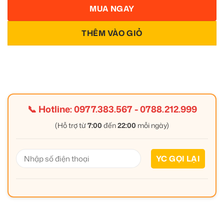
MUA NGAY
THÊM VÀO GIỎ
📞 Hotline:
0977.383.567
-
0788.212.999
(Hỗ trợ từ
7:00
đến
22:00
mỗi ngày)