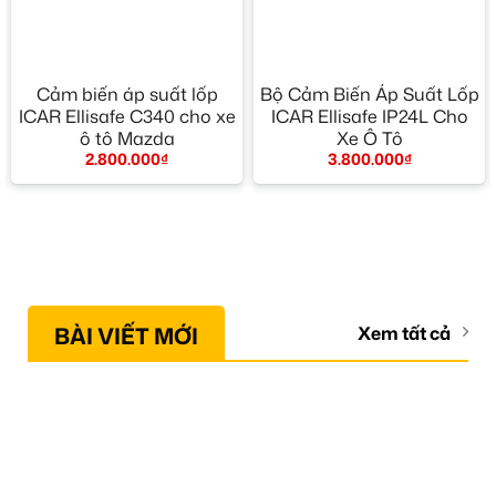
Cảm biến áp suất lốp
Bộ Cảm Biến Áp Suất Lốp
ICAR Ellisafe C340 cho xe
ICAR Ellisafe IP24L Cho
ô tô Mazda
Xe Ô Tô
2.800.000
₫
3.800.000
₫
BÀI VIẾT MỚI
Xem tất cả