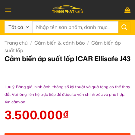
Bỏ
qua
nội
Tìm
dung
kiếm:
Trang chủ
/
Cảm biến & cảnh báo
/
Cảm biến áp
suất lốp
Cảm biến áp suất lốp ICAR Ellisafe J43
Lưu ý: Bảng giá, hình ảnh, thông số kỹ thuật và quà tặng có thể thay
đổi. Vui lòng liên hệ trực tiếp để được tư vấn chính xác và phù hợp.
Xin cảm ơn
3.500.000
₫