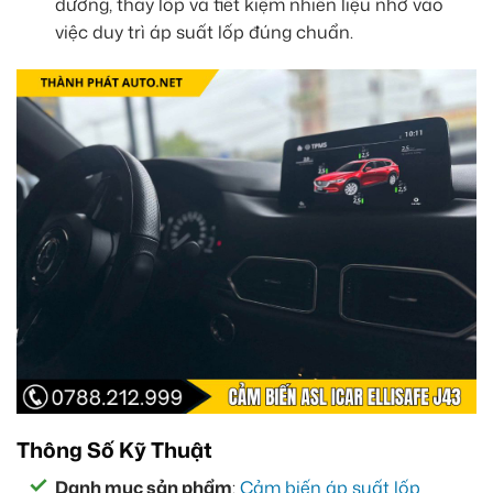
dưỡng, thay lốp và tiết kiệm nhiên liệu nhờ vào
việc duy trì áp suất lốp đúng chuẩn.
Thông Số Kỹ Thuật
Danh mục sản phẩm
:
Cảm biến áp suất lốp