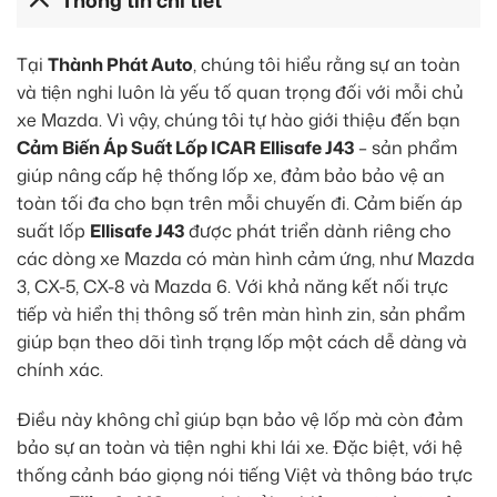
Thông tin chi tiết
Tại
Thành Phát Auto
, chúng tôi hiểu rằng sự an toàn
và tiện nghi luôn là yếu tố quan trọng đối với mỗi chủ
xe Mazda. Vì vậy, chúng tôi tự hào giới thiệu đến bạn
Cảm Biến Áp Suất Lốp ICAR Ellisafe J43
– sản phẩm
giúp nâng cấp hệ thống lốp xe, đảm bảo bảo vệ an
toàn tối đa cho bạn trên mỗi chuyến đi. Cảm biến áp
suất lốp
Ellisafe J43
được phát triển dành riêng cho
các dòng xe Mazda có màn hình cảm ứng, như Mazda
3, CX-5, CX-8 và Mazda 6. Với khả năng kết nối trực
tiếp và hiển thị thông số trên màn hình zin, sản phẩm
giúp bạn theo dõi tình trạng lốp một cách dễ dàng và
chính xác.
Điều này không chỉ giúp bạn bảo vệ lốp mà còn đảm
bảo sự an toàn và tiện nghi khi lái xe. Đặc biệt, với hệ
thống cảnh báo giọng nói tiếng Việt và thông báo trực