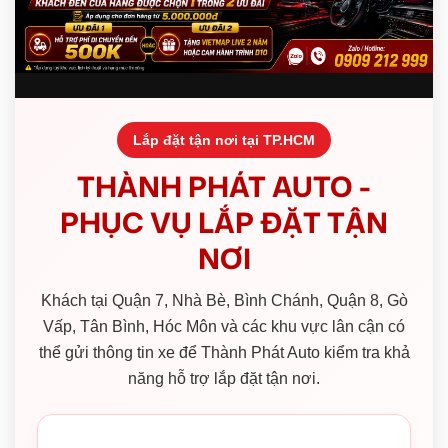
Lắp đặt tận nơi tại TP.HCM
THÀNH PHÁT AUTO -
PHỤC VỤ LẮP ĐẶT TẬN
NƠI
Khách tại Quận 7, Nhà Bè, Bình Chánh, Quận 8, Gò
Vấp, Tân Bình, Hóc Môn và các khu vực lân cận có
thể gửi thông tin xe để Thành Phát Auto kiểm tra khả
năng hỗ trợ lắp đặt tận nơi.