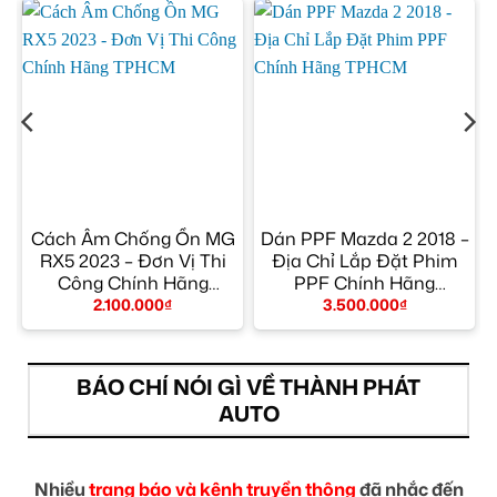
Cách Âm Chống Ồn MG
Dán PPF Mazda 2 2018 –
RX5 2023 – Đơn Vị Thi
Địa Chỉ Lắp Đặt Phim
Công Chính Hãng
PPF Chính Hãng
TPHCM
TPHCM
2.100.000
₫
3.500.000
₫
BÁO CHÍ NÓI GÌ VỀ THÀNH PHÁT
AUTO
Nhiều
trang báo và kênh truyền thông
đã nhắc đến