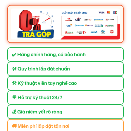
✔️ Hàng chính hãng, có bảo hành
🛠 Quy trình lắp đặt chuẩn
🛠 Kỹ thuật viên tay nghề cao
💬 Hỗ trợ kỹ thuật 24/7
💰 Giá niêm yết rõ ràng
🚚 Miễn phí lắp đặt tận nơi