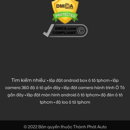
Tìm kiếm nhiều:
•
lắp đặt android box ô tô tphcm
•
lắp
camera 360 độ ô tô gần đây
•
lắp đặt camera hành trình Ô Tô
gần đây
•
lắp đặt màn hình android ô tô tphcm
•
độ đèn ô tô
tphcm
•
độ loa ô tô tphcm
© 2022 Bản quyền thuộc Thành Phát Auto