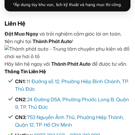
*Áp dụng tùy khu vực, lịch kỹ thuật và hạng mục thi công.
Liên Hệ
Đặt Mua Ngay
và trải nghiệm cảm giác lái an toàn,
tiện nghi tại
Thành Phát Auto
!
Hãy liên hệ ngay với
Thành Phát Auto
để được tư vấn.
Thông Tin Liên Hệ
CN1:
11 Đường số 12, Phường Hiệp Bình Chánh, TP.
Thủ Đức
CN2:
24 Đường D5A, Phường Phước Long B, Quận
9, TP. Thủ Đức
CN3:
753 Nguyễn Ảnh Thủ, Phường Hiệp Thành,
Quận 12, TP. Hồ Chí Minh