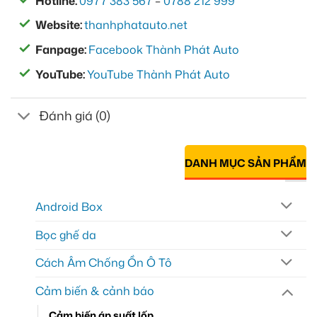
Hotline:
0977 383 567
–
0788 212 999
Website:
thanhphatauto.net
Fanpage:
Facebook Thành Phát Auto
YouTube:
YouTube Thành Phát Auto
Đánh giá (0)
DANH MỤC SẢN PHẨM
Android Box
Bọc ghế da
Cách Âm Chống Ồn Ô Tô
Cảm biến & cảnh báo
Cảm biến áp suất lốp