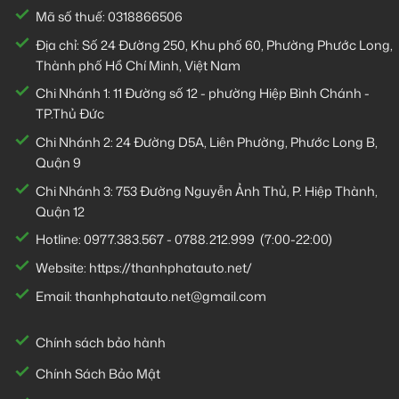
Mã số thuế: 0318866506
Địa chỉ: Số 24 Đường 250, Khu phố 60, Phường Phước Long,
Thành phố Hồ Chí Minh, Việt Nam
Chi Nhánh 1:
11 Đường số 12 - phường Hiệp Bình Chánh -
TP.Thủ Đức
Chi Nhánh 2:
24 Đường D5A, Liên Phường, Phước Long B,
Quận 9
Chi Nhánh 3:
753 Đường Nguyễn Ảnh Thủ, P. Hiệp Thành,
Quận 12
Hotline:
0977.383.567
-
0788.212.999
(7:00-22:00)
Website:
https://thanhphatauto.net/
Email:
thanhphatauto.net@gmail.com
Chính sách bảo hành
Chính Sách Bảo Mật