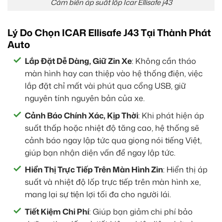
Cảm biến áp suất lốp Icar Ellisafe j43
Lý Do Chọn ICAR Ellisafe J43 Tại Thành Phát
Auto
Lắp Đặt Dễ Dàng, Giữ Zin Xe
: Không cần tháo
màn hình hay can thiệp vào hệ thống điện, việc
lắp đặt chỉ mất vài phút qua cổng USB, giữ
nguyên tính nguyên bản của xe.
Cảnh Báo Chính Xác, Kịp Thời
: Khi phát hiện áp
suất thấp hoặc nhiệt độ tăng cao, hệ thống sẽ
cảnh báo ngay lập tức qua giọng nói tiếng Việt,
giúp bạn nhận diện vấn đề ngay lập tức.
Hiển Thị Trực Tiếp Trên Màn Hình Zin
: Hiển thị áp
suất và nhiệt độ lốp trực tiếp trên màn hình xe,
mang lại sự tiện lợi tối đa cho người lái.
Tiết Kiệm Chi Phí
: Giúp bạn giảm chi phí bảo