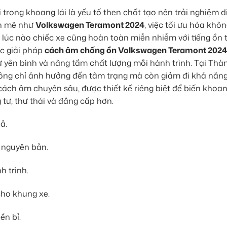
ái trong khoang lái là yếu tố then chốt tạo nên trải nghiệm 
nh mẽ như
Volkswagen Teramont 2024
, việc tối ưu hóa khôn
i lúc nào chiếc xe cũng hoàn toàn miễn nhiễm với tiếng ồn 
úc giải pháp
cách âm chống ồn Volkswagen Teramont 2024
sự yên bình và nâng tầm chất lượng mỗi hành trình. Tại Thà
không chỉ ảnh hưởng đến tâm trạng mà còn giảm đi khả năng
p cách âm chuyên sâu, được thiết kế riêng biệt để biến khoa
tư, thư thái và đẳng cấp hơn.
ả.
 nguyên bản.
h trình.
ho khung xe.
ền bỉ.