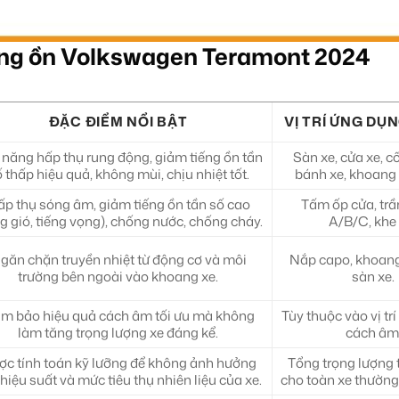
ống ồn Volkswagen Teramont 2024
ĐẶC ĐIỂM NỔI BẬT
VỊ TRÍ ỨNG DỤ
năng hấp thụ rung động, giảm tiếng ồn tần
Sàn xe, cửa xe, c
 thấp hiệu quả, không mùi, chịu nhiệt tốt.
bánh xe, khoang
p thụ sóng âm, giảm tiếng ồn tần số cao
Tấm ốp cửa, trần
ng gió, tiếng vọng), chống nước, chống cháy.
A/B/C, khe 
găn chặn truyền nhiệt từ động cơ và môi
Nắp capo, khoang
trường bên ngoài vào khoang xe.
sàn xe.
m bảo hiệu quả cách âm tối ưu mà không
Tùy thuộc vào vị tr
làm tăng trọng lượng xe đáng kể.
cách âm
c tính toán kỹ lưỡng để không ảnh hưởng
Tổng trọng lượng
hiệu suất và mức tiêu thụ nhiên liệu của xe.
cho toàn xe thường