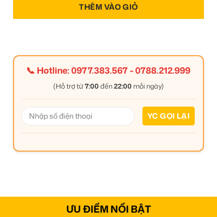
THÊM VÀO GIỎ
📞 Hotline:
0977.383.567
-
0788.212.999
(Hỗ trợ từ
7:00
đến
22:00
mỗi ngày)
ƯU ĐIỂM NỔI BẬT