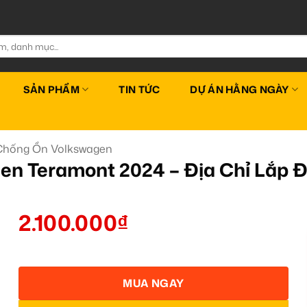
SẢN PHẨM
TIN TỨC
DỰ ÁN HẰNG NGÀY
hống Ồn Volkswagen
n Teramont 2024 – Địa Chỉ Lắp 
2.100.000
₫
MUA NGAY