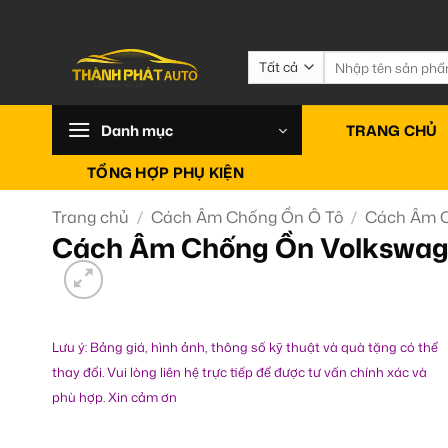
Bỏ
qua
nội
Tìm
kiếm:
dung
Danh mục
TRANG CHỦ
TỔNG HỢP PHỤ KIỆN
Trang chủ
/
Cách Âm Chống Ồn Ô Tô
/
Cách Âm C
Cách Âm Chống Ồn Volkswage
Lưu ý: Bảng giá, hình ảnh, thông số kỹ thuật và quà tặng có thể
thay đổi. Vui lòng liên hệ trực tiếp để được tư vấn chính xác và
phù hợp. Xin cảm ơn