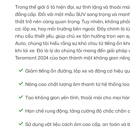
Trong thế giới ô tô hiện đại, sự tĩnh lặng và thoải m
đẳng cấp. Đối với một mẫu SUV sang trọng và mạ
thất trở nên càng quan trọng. Tuy nhiên, không phả
cơ, lốp xe, hay môi trường bên ngoài. Đây chính là l
nhu cầu thiết yếu, giúp chủ xe tận hưởng trọn vẹn 
Auto, chúng tôi hiểu rằng sự khó chịu từ tiếng ồn 
khi lái xe. Đó là lý do chúng tôi mang đến giải phá
Teramont 2024 của bạn thành một không gian riêng 
Giảm tiếng ồn đường, lốp xe và động cơ hiệu qu
Nâng cao chất lượng âm thanh từ hệ thống loa
Tạo không gian yên tĩnh, thoải mái cho mọi hàn
Hạn chế rung động, tăng cường độ chắc chắn c
Sử dụng vật liệu cách âm cao cấp, an toàn và b