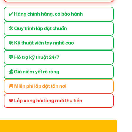
✔️ Hàng chính hãng, có bảo hành
🛠 Quy trình lắp đặt chuẩn
🛠 Kỹ thuật viên tay nghề cao
💬 Hỗ trợ kỹ thuật 24/7
💰 Giá niêm yết rõ ràng
🚚 Miễn phí lắp đặt tận nơi
❤️ Lắp xong hài lòng mới thu tiền