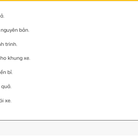
ả.
 nguyên bản.
h trình.
ho khung xe.
ền bỉ.
 quả.
i xe.