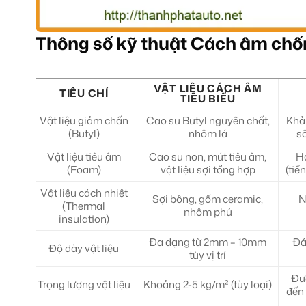
Thông số kỹ thuật Cách âm ch
VẬT LIỆU CÁCH ÂM
TIÊU CHÍ
TIÊU BIỂU
Vật liệu giảm chấn
Cao su Butyl nguyên chất,
Khả 
(Butyl)
nhôm lá
số
Vật liệu tiêu âm
Cao su non, mút tiêu âm,
Hấ
(Foam)
vật liệu sợi tổng hợp
(tiế
Vật liệu cách nhiệt
Sợi bông, gốm ceramic,
N
(Thermal
nhôm phủ
insulation)
Đa dạng từ 2mm – 10mm
Đả
Độ dày vật liệu
tùy vị trí
Đượ
Trọng lượng vật liệu
Khoảng 2-5 kg/m² (tùy loại)
đến 