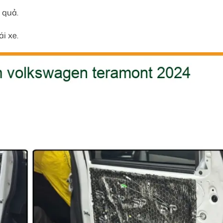
 quả.
i xe.