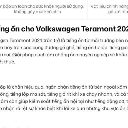
 bảo an toàn cho sức khỏe người sử dụng,
Vật liệu chính hãn
không gây mùi khó chịu.
gốc rõ ràn
chống ồn cho Volkswagen Teramont 20
gen Teramont 2024 trăn trở là tiếng ồn từ môi trường bên 
o hay trên các cung đường gồ ghề, tiếng ồn từ lốp, tiếng gió 
 mái. Giải pháp cách âm chống ồn chuyên nghiệp sẽ khắc 
t thực.
 lớp lá chắn hiệu quả, ngăn chặn tiếng ồn từ bên ngoài xâ
, tiếng lốp ma sát, tiếng gió rít khi xe chạy nhanh, và cả 
 âm còn giúp kiểm soát tiếng ồn nội tại như tiếng động cơ, 
m nhận rõ rệt sự khác biệt khi lái xe qua những khu vực ồn