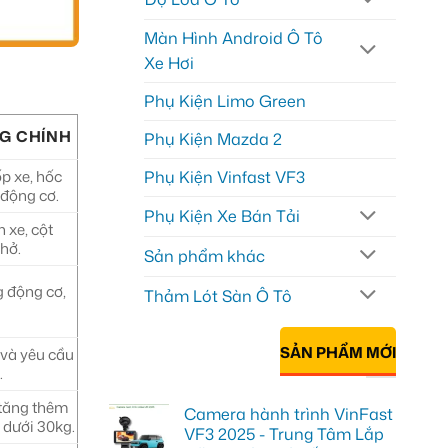
Màn Hình Android Ô Tô
Xe Hơi
Phụ Kiện Limo Green
NG CHÍNH
Phụ Kiện Mazda 2
ốp xe, hốc
Phụ Kiện Vinfast VF3
 động cơ.
Phụ Kiện Xe Bán Tải
 xe, cột
hở.
Sản phẩm khác
 động cơ,
Thảm Lót Sàn Ô Tô
SẢN PHẨM MỚI
í và yêu cầu
.
 tăng thêm
Camera hành trình VinFast
 dưới 30kg.
VF3 2025 - Trung Tâm Lắp