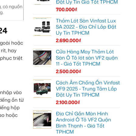
Đặt Uy Tín Giá Tốt TPHCM
g, có nguồn
700.000
₫
g.
Thảm Lót Sàn Vinfast Lux
SA 2022 - Địa Chỉ Lắp Đặt
24
Uy Tín TPHCM
2.690.000
₫
ngoài hoặc
rít, hay
Cửa Hàng May Thảm Lót
Sàn Ô Tô lót sàn VF2 quận
phục triệt
11 - Giá Tốt TPHCM
2.500.000
₫
Cách Âm Chống Ồn Vinfast
VF9 2025 - Trung Tâm Lắp
m nhập vào
Đặt Uy Tín TPHCM
tiếng ồn từ
2.100.000
₫
tiếng hộp
Địa Chỉ Gắn Màn Hình
 ào hoặc
Android Ô Tô VF2 Quận
Bình Thạnh - Giá Tốt
TPHCM