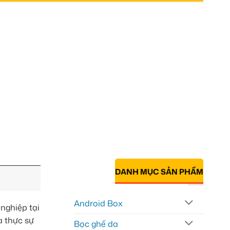
DANH MỤC SẢN PHẨM
Android Box
 nghiệp tại
a thực sự
Bọc ghế da