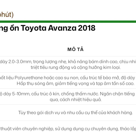
ng ồn Toyota Avanza 2018
MÔ TẢ
dày 2.0-3.0mm, trọng lượng nhẹ, khả năng bám dính cao, chịu nhiệ
triệt tiêu rung động và cộng hưởng kim loại.
ất liệu Polyurethane hoặc cao su non, cấu trúc tế bào mở, độ dà
Hấp thụ sóng âm, giảm tiếng vọng và tạp âm tần số cao.
ộ dày 5-10mm, cấu trúc ô kín, chống thấm nước. Ngăn chặn tiếng 
qua, cách nhiệt hiệu quả.
Tùy theo gói dịch vụ và nhu cầu cụ thể của khách hàng.
 thuật viên chuyên nghiệp, sử dụng dụng cụ chuyên dụng, tháo lắp