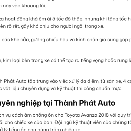
n này vào khoang lái.
 hoạt động khá êm ái ở tốc độ thấp, nhưng khi tăng tốc h
ên rõ rệt, gây khó chịu cho người ngồi trong xe.
qua các khe cửa, gương chiếu hậu và kính chắn gió cũng góp
, kim loại bên trong xe có thể tạo ra tiếng vọng hoặc rung l
Phát Auto tập trung vào việc xử lý đa điểm, từ sàn xe, 4 
 vật liệu chuyên dụng và kỹ thuật thi công chuẩn mực.
yên nghiệp tại Thành Phát Auto
ch vụ cách âm chống ồn cho Toyota Avanza 2018 với quy t
ối cho chiếc xe của bạn. Đội ngũ kỹ thuật viên của chúng t
ử lý tiếng ồn cho hàng trăm chiếc xe.