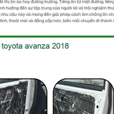
 đô thị ồn ào hay đường trường. Tiếng ồn từ mặt đường, tiến
nh hưởng đến sự tập trung của người lái và trải nghiệm th
õ nhu cầu này và mang đến giải pháp cách âm chống ồn chu
tĩnh, thoải mái và đẳng cấp hơn, biến mỗi chuyến đi thành 