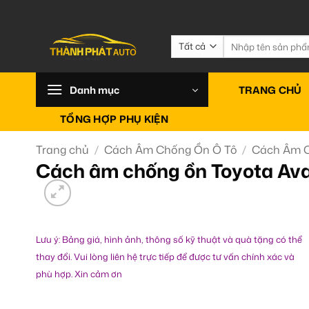
Bỏ
qua
nội
Tìm
kiếm:
dung
Danh mục
TRANG CHỦ
TỔNG HỢP PHỤ KIỆN
Trang chủ
/
Cách Âm Chống Ồn Ô Tô
/
Cách Âm C
Cách âm chống ồn Toyota Av
Lưu ý: Bảng giá, hình ảnh, thông số kỹ thuật và quà tặng có thể
thay đổi. Vui lòng liên hệ trực tiếp để được tư vấn chính xác và
phù hợp. Xin cảm ơn