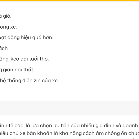
 gió.
rong xe.
oạt động hiệu quả hơn.
ách.
ộng, kéo dài tuổi thọ.
gian nội thất.
ệ thống điện zin của xe.
inh tế cao, là lựa chọn ưu tiên của nhiều gia đình và doanh
nhiều chủ xe băn khoăn là khả năng cách âm chống ồn chư