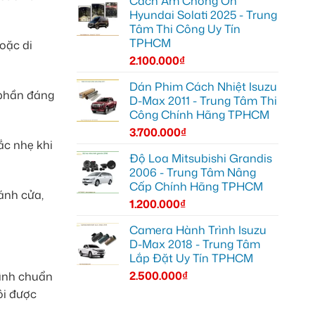
Cách Âm Chống Ồn
Hyundai Solati 2025 - Trung
Tâm Thi Công Uy Tín
TPHCM
oặc di
2.100.000
₫
Dán Phim Cách Nhiệt Isuzu
 phần đáng
D-Max 2011 - Trung Tâm Thi
Công Chính Hãng TPHCM
3.700.000
₫
ắc nhẹ khi
Độ Loa Mitsubishi Grandis
2006 - Trung Tâm Nâng
Cấp Chính Hãng TPHCM
cánh cửa,
1.200.000
₫
Camera Hành Trình Isuzu
D-Max 2018 - Trung Tâm
Lắp Đặt Uy Tín TPHCM
2.500.000
₫
rình chuẩn
ôi được