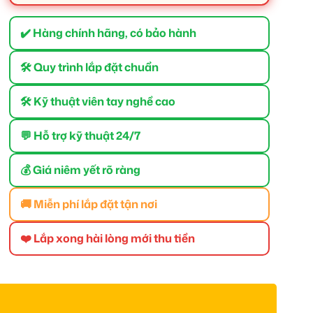
✔️ Hàng chính hãng, có bảo hành
🛠 Quy trình lắp đặt chuẩn
🛠 Kỹ thuật viên tay nghề cao
💬 Hỗ trợ kỹ thuật 24/7
💰 Giá niêm yết rõ ràng
🚚 Miễn phí lắp đặt tận nơi
❤️ Lắp xong hài lòng mới thu tiền