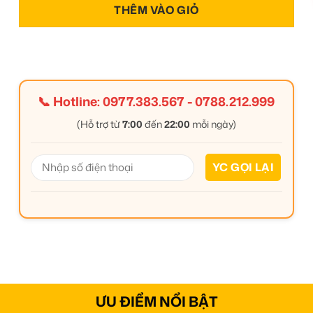
THÊM VÀO GIỎ
📞 Hotline:
0977.383.567
-
0788.212.999
(Hỗ trợ từ
7:00
đến
22:00
mỗi ngày)
ƯU ĐIỂM NỔI BẬT