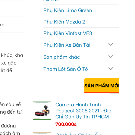
Phụ Kiện Limo Green
Phụ Kiện Mazda 2
âm.
Phụ Kiện Vinfast VF3
Phụ Kiện Xe Bán Tải
 khúc, khả
Sản phẩm khác
 xe gặp
Thảm Lót Sàn Ô Tô
iệt để
SẢN PHẨM MỚI
ên sâu về
Camera Hành Trình
Peugeot 3008 2021 - Địa
ng đến từ:
Chỉ Gắn Uy Tín TPHCM
700.000
₫
, đường
p cách âm