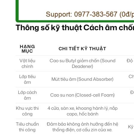
Thông số kỹ thuật Cách âm chố
HẠNG
CHI TIẾT KỸ THUẬT
MỤC
Vật liệu
Cao su Butyl giảm chấn (Sound
Độ 
chính
Deadener)
Lớp tiêu
Ch
Mút tiêu âm (Sound Absorber)
âm
Lớp cách
Đ
Cao su non (Closed-cell Foam)
âm
Khu vực thi
4 cửa, sàn xe, khoang hành lý, nắp
công
capo, hốc bánh
Tiêu chuẩn
Đảm bảo không ảnh hưởng đến hệ
Kỹ
thi công
thống điện, cơ cấu zin của xe.