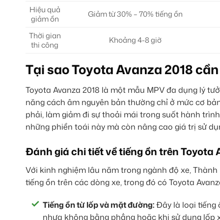
Hiệu quả
Giảm từ 30% – 70% tiếng ồn
giảm ồn
Thời gian
Khoảng 4-8 giờ
thi công
Tại sao Toyota Avanza 2018 cầ
Toyota Avanza 2018 là một mẫu MPV đa dụng lý tưở
năng cách âm nguyên bản thường chỉ ở mức cơ bản.
phải, làm giảm đi sự thoải mái trong suốt hành trìn
những phiền toái này mà còn nâng cao giá trị sử dụ
Đánh giá chi tiết về tiếng ồn trên Toyota
Với kinh nghiệm lâu năm trong ngành độ xe, Thành 
tiếng ồn trên các dòng xe, trong đó có Toyota Avan
Tiếng ồn từ lốp và mặt đường:
Đây là loại tiếng
nhựa không bằng phẳng hoặc khi sử dụng lốp x