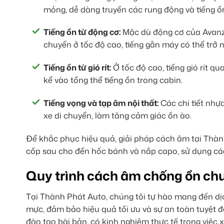
mỏng, dễ dàng truyền các rung động và tiếng ồ
Tiếng ồn từ động cơ:
Mặc dù động cơ của Avanza
chuyển ở tốc độ cao, tiếng gằn máy có thể trở n
Tiếng ồn từ gió rít:
Ở tốc độ cao, tiếng gió rít 
kể vào tổng thể tiếng ồn trong cabin.
Tiếng vọng và tạp âm nội thất:
Các chi tiết nhựa
xe di chuyển, làm tăng cảm giác ồn ào.
Để khắc phục hiệu quả, giải pháp cách âm tại Thành 
cốp sau cho đến hốc bánh và nắp capo, sử dụng các
Quy trình cách âm chống ồn chu
Tại Thành Phát Auto, chúng tôi tự hào mang đến dị
mực, đảm bảo hiệu quả tối ưu và sự an toàn tuyệt đ
đào tạo bài bản, có kinh nghiệm thực tế trong việc x