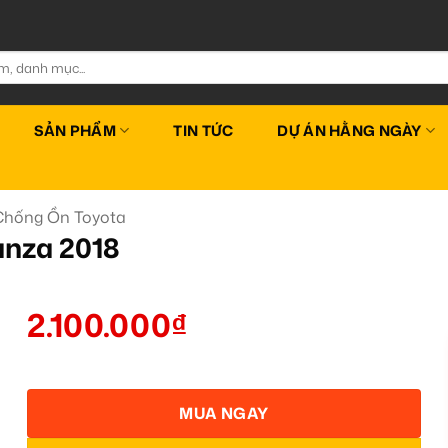
SẢN PHẨM
TIN TỨC
DỰ ÁN HẰNG NGÀY
hống Ồn Toyota
anza 2018
2.100.000
₫
MUA NGAY