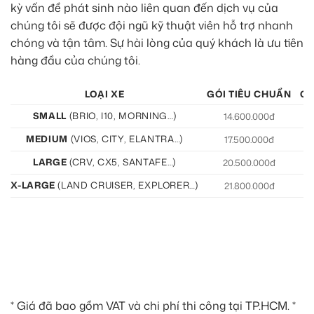
kỳ vấn đề phát sinh nào liên quan đến dịch vụ của
chúng tôi sẽ được đội ngũ kỹ thuật viên hỗ trợ nhanh
chóng và tận tâm. Sự hài lòng của quý khách là ưu tiên
hàng đầu của chúng tôi.
LOẠI XE
GÓI TIÊU CHUẨN
GÓ
SMALL
(BRIO, I10, MORNING…)
14.600.000đ
15
MEDIUM
(VIOS, CITY, ELANTRA…)
17.500.000đ
19
LARGE
(CRV, CX5, SANTAFE…)
20.500.000đ
21
X-LARGE
(LAND CRUISER, EXPLORER…)
21.800.000đ
22
* Giá đã bao gồm VAT và chi phí thi công tại TP.HCM. *