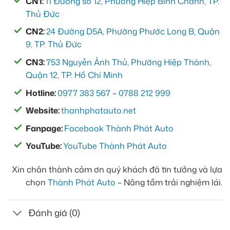
CN1:
11 Đường số 12, Phường Hiệp Bình Chánh, TP.
Thủ Đức
CN2:
24 Đường D5A, Phường Phước Long B, Quận
9, TP. Thủ Đức
CN3:
753 Nguyễn Ảnh Thủ, Phường Hiệp Thành,
Quận 12, TP. Hồ Chí Minh
Hotline:
0977 383 567
–
0788 212 999
Website:
thanhphatauto.net
Fanpage:
Facebook Thành Phát Auto
YouTube:
YouTube Thành Phát Auto
Xin chân thành cảm ơn quý khách đã tin tưởng và lựa
chọn
Thành Phát Auto
– Nâng tầm trải nghiệm lái.
Đánh giá (0)