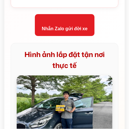
Nhắn Zalo gửi đời xe
Hình ảnh lắp đặt tận nơi
thực tế