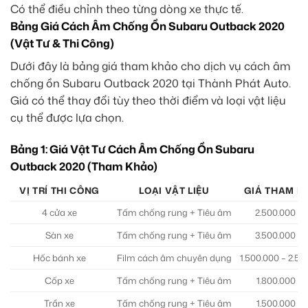
Có thể điều chỉnh theo từng dòng xe thực tế.
Bảng Giá Cách Âm Chống Ồn Subaru Outback 2020
(Vật Tư & Thi Công)
Dưới đây là bảng giá tham khảo cho dịch vụ cách âm
chống ồn Subaru Outback 2020 tại Thành Phát Auto.
Giá có thể thay đổi tùy theo thời điểm và loại vật liệu
cụ thể được lựa chọn.
Bảng 1: Giá Vật Tư Cách Âm Chống Ồn Subaru
Outback 2020 (Tham Khảo)
VỊ TRÍ THI CÔNG
LOẠI VẬT LIỆU
GIÁ THAM K
4 cửa xe
Tấm chống rung + Tiêu âm
2.500.000 – 
Sàn xe
Tấm chống rung + Tiêu âm
3.500.000 – 
Hốc bánh xe
Film cách âm chuyên dụng
1.500.000 – 2.5
Cốp xe
Tấm chống rung + Tiêu âm
1.800.000 – 
Trần xe
Tấm chống rung + Tiêu âm
1.500.000 – 