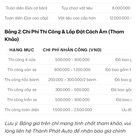
Toàn diện (Gói cơ bản)
Tùy chọn vật liệu
8.000.000 – 
Toàn diện (Gói cao cấp)
Vật liệu cao cấp hơn
12.000.000 – 
Bảng 2: Chi Phí Thi Công & Lắp Đặt Cách Âm (Tham
Khảo)
HẠNG MỤC
CHI PHÍ NHÂN CÔNG (VND)
G
Thi công 4 cửa
500.000 – 800.000
Đã bao gồm
Thi công sàn xe
800.000 – 1.200.000
Đã bao gồm tháo
Thi công hốc bánh
200.000 – 300.000/2 bánh
Đã bao gồm
Thi công cốp xe
300.000 – 500.000
Đã bao gồm t
Thi công trần xe
500.000 – 800.000
Đã bao gồm
Thi công toàn diện
1.500.000 – 2.500.000
Ưu đãi 
Lưu ý: Bảng giá trên chỉ mang tính chất tham khảo, vui
lòng liên hệ Thành Phát Auto để nhận báo giá chính