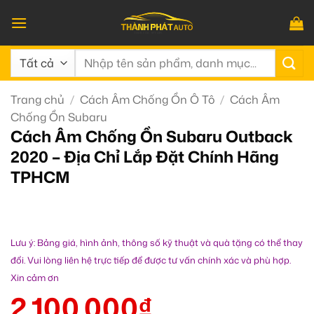
Bỏ
qua
nội
Tìm
dung
kiếm:
Trang chủ
/
Cách Âm Chống Ồn Ô Tô
/
Cách Âm
Chống Ồn Subaru
Cách Âm Chống Ồn Subaru Outback
2020 – Địa Chỉ Lắp Đặt Chính Hãng
TPHCM
Lưu ý: Bảng giá, hình ảnh, thông số kỹ thuật và quà tặng có thể thay
đổi. Vui lòng liên hệ trực tiếp để được tư vấn chính xác và phù hợp.
Xin cảm ơn
2.100.000
₫