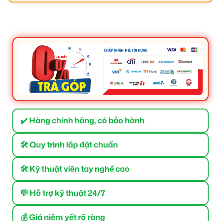
✔️ Hàng chính hãng, có bảo hành
🛠 Quy trình lắp đặt chuẩn
🛠 Kỹ thuật viên tay nghề cao
💬 Hỗ trợ kỹ thuật 24/7
💰 Giá niêm yết rõ ràng