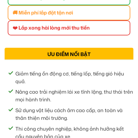
🚚 Miễn phí lắp đặt tận nơi
❤️ Lắp xong hài lòng mới thu tiền
ƯU ĐIỂM NỔI BẬT
Giảm tiếng ồn động cơ, tiếng lốp, tiếng gió hiệu
quả.
Nâng cao trải nghiệm lái xe tĩnh lặng, thư thái trên
mọi hành trình.
Sử dụng vật liệu cách âm cao cấp, an toàn và
thân thiện môi trường.
Thi công chuyên nghiệp, không ảnh hưởng kết
cấu nguyên bản của xe.