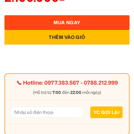
MUA NGAY
THÊM VÀO GIỎ
📞 Hotline:
0977.383.567
-
0788.212.999
(Hỗ trợ từ
7:00
đến
22:00
mỗi ngày)