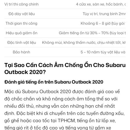
Vị trí thi công chính
4 cửa xe, sàn xe, hốc bánh, cốp
Độ dày vật liệu
Tùy vị trí, trung bình 2m
Thời gian thi công
Khoảng 6 – 8 giờ (tùy gói v
Hiệu quả giảm ồn
Giảm tiếng ồn từ 30% – 70% (tùy loại tiế
Đặc tính vật liệu
Không mùi, không thấm nước, chịu nhiệt tốt, khô
Bảo hành
5 – 10 năm tùy vật liệu và g
Tại Sao Cần Cách Âm Chống Ồn Cho Subaru
Outback 2020?
Đánh giá tiếng ồn trên Subaru Outback 2020
Mặc dù Subaru Outback 2020 được đánh giá cao về
độ chắc chắn và khả năng cách âm tổng thể so với
nhiều đối thủ, nhưng vẫn còn những hạn chế nhất
định. Đặc biệt khi di chuyển trên các tuyến đường xấu,
gồ ghề hoặc cao tốc tại TPHCM, tiếng ồn từ lốp xe,
tiếng gió rít ở tốc độ cao và tiếng vọng từ gầm xe