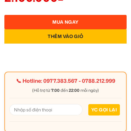
MUA NGAY
THÊM VÀO GIỎ
📞 Hotline:
0977.383.567
-
0788.212.999
(Hỗ trợ từ
7:00
đến
22:00
mỗi ngày)