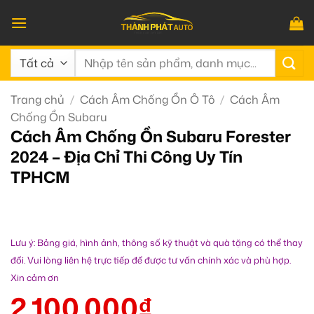
Bỏ
qua
nội
Tìm
dung
kiếm:
Trang chủ
/
Cách Âm Chống Ồn Ô Tô
/
Cách Âm
Chống Ồn Subaru
Cách Âm Chống Ồn Subaru Forester
2024 – Địa Chỉ Thi Công Uy Tín
TPHCM
Lưu ý: Bảng giá, hình ảnh, thông số kỹ thuật và quà tặng có thể thay
đổi. Vui lòng liên hệ trực tiếp để được tư vấn chính xác và phù hợp.
Xin cảm ơn
2.100.000
₫