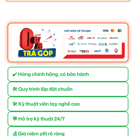
✔️ Hàng chính hãng, có bảo hành
🛠 Quy trình lắp đặt chuẩn
🛠 Kỹ thuật viên tay nghề cao
💬 Hỗ trợ kỹ thuật 24/7
💰 Giá niêm yết rõ ràng