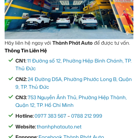
Hãy liên hệ ngay với
Thành Phát Auto
để được tư vấn.
Thông Tin Liên Hệ
CN1:
11 Đường số 12, Phường Hiệp Bình Chánh, TP.
Thủ Đức
CN2:
24 Đường D5A, Phường Phước Long B, Quận
9, TP. Thủ Đức
CN3:
753 Nguyễn Ảnh Thủ, Phường Hiệp Thành,
Quận 12, TP. Hồ Chí Minh
Hotline:
0977 383 567
–
0788 212 999
Website:
thanhphatauto.net
Fanpage:
Facebook Thành Phát Auto