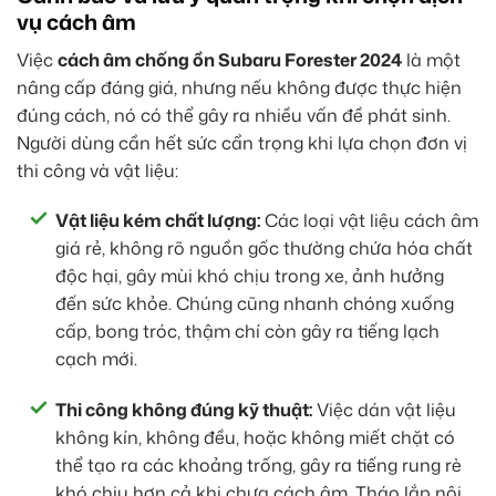
vụ cách âm
Việc
cách âm chống ồn Subaru Forester 2024
là một
nâng cấp đáng giá, nhưng nếu không được thực hiện
đúng cách, nó có thể gây ra nhiều vấn đề phát sinh.
Người dùng cần hết sức cẩn trọng khi lựa chọn đơn vị
thi công và vật liệu:
Vật liệu kém chất lượng:
Các loại vật liệu cách âm
giá rẻ, không rõ nguồn gốc thường chứa hóa chất
độc hại, gây mùi khó chịu trong xe, ảnh hưởng
đến sức khỏe. Chúng cũng nhanh chóng xuống
cấp, bong tróc, thậm chí còn gây ra tiếng lạch
cạch mới.
Thi công không đúng kỹ thuật:
Việc dán vật liệu
không kín, không đều, hoặc không miết chặt có
thể tạo ra các khoảng trống, gây ra tiếng rung rè
khó chịu hơn cả khi chưa cách âm. Tháo lắp nội