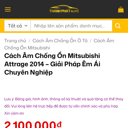
Bỏ
qua
nội
Tìm
dung
kiếm:
Trang chủ
/
Cách Âm Chống Ồn Ô Tô
/
Cách Âm
Chống Ồn Mitsubishi
Cách Âm Chống Ồn Mitsubishi
Attrage 2014 – Giải Pháp Êm Ái
Chuyên Nghiệp
Lưu ý: Bảng giá, hình ảnh, thông số kỹ thuật và quà tặng có thể thay
đổi. Vui lòng liên hệ trực tiếp để được tư vấn chính xác và phù hợp.
Xin cảm ơn
2.100.000
₫