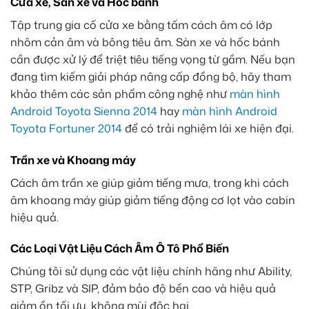
Cửa xe, Sàn xe và Hốc bánh
Tập trung gia cố cửa xe bằng tấm cách âm có lớp
nhôm cản âm và bông tiêu âm. Sàn xe và hốc bánh
cần được xử lý để triệt tiêu tiếng vọng từ gầm. Nếu bạn
đang tìm kiếm giải pháp nâng cấp đồng bộ, hãy tham
khảo thêm các sản phẩm công nghệ như
màn hình
Android Toyota Sienna 2014
hay
màn hình Android
Toyota Fortuner 2014
để có trải nghiệm lái xe hiện đại.
Trần xe và Khoang máy
Cách âm trần xe giúp giảm tiếng mưa, trong khi cách
âm khoang máy giúp giảm tiếng động cơ lọt vào cabin
hiệu quả.
Các Loại Vật Liệu Cách Âm Ô Tô Phổ Biến
Chúng tôi sử dụng các vật liệu chính hãng như Ability,
STP, Gribz và SIP, đảm bảo độ bền cao và hiệu quả
giảm ồn tối ưu, không mùi độc hại.