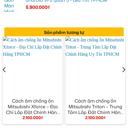
android VF2 quận 5 - Giá Tốt TPHCM
5.900.000
₫
Sản phẩm tương tự
Cách âm chống ồn
Cách âm chống ồn
Mitsubishi Xforce – Địa
Mitsubishi Triton – Trung
Chỉ Lắp Đặt Chính Hãng
Tâm Lắp Đặt Chính Hãng
2.100.000
₫
2.100.000
₫
TPHCM
Uy Tín TPHCM