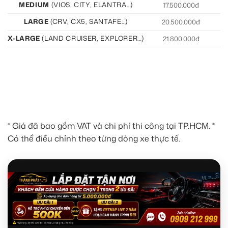
MEDIUM
(VIOS, CITY, ELANTRA…)
17.500.000đ
19
LARGE
(CRV, CX5, SANTAFE…)
20.500.000đ
21
X-LARGE
(LAND CRUISER, EXPLORER…)
21.800.000đ
22
* Giá đã bao gồm VAT và chi phí thi công tại TP.HCM. *
Có thể điều chỉnh theo từng dòng xe thực tế.