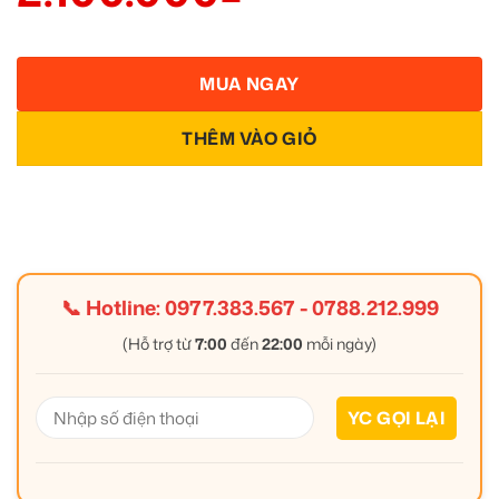
MUA NGAY
THÊM VÀO GIỎ
📞 Hotline:
0977.383.567
-
0788.212.999
(Hỗ trợ từ
7:00
đến
22:00
mỗi ngày)