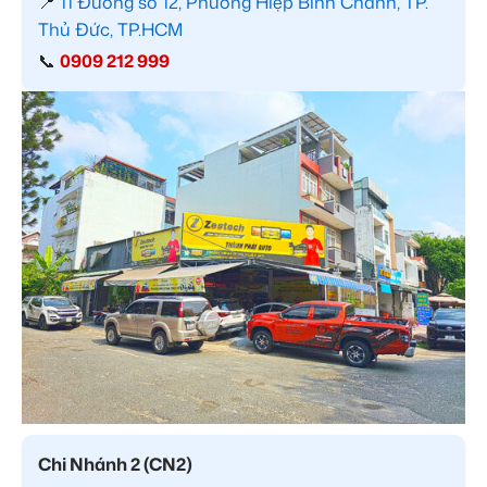
📍
11 Đường số 12, Phường Hiệp Bình Chánh, TP.
Thủ Đức, TP.HCM
📞
0909 212 999
Chi Nhánh 2 (CN2)