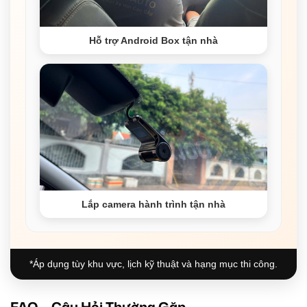
Hỗ trợ Android Box tận nhà
Lắp camera hành trình tận nhà
*Áp dụng tùy khu vực, lịch kỹ thuật và hạng mục thi công.
FAQ – Câu Hỏi Thường Gặp