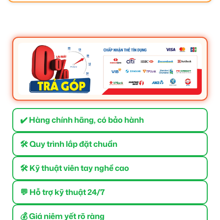
✔️ Hàng chính hãng, có bảo hành
🛠 Quy trình lắp đặt chuẩn
🛠 Kỹ thuật viên tay nghề cao
💬 Hỗ trợ kỹ thuật 24/7
💰 Giá niêm yết rõ ràng