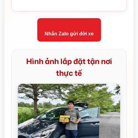
Nhắn Zalo gửi đời xe
Hình ảnh lắp đặt tận nơi
thực tế