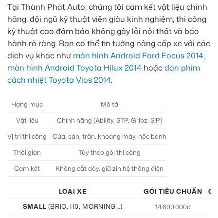
Tại Thành Phát Auto, chúng tôi cam kết vật liệu chính
hãng, đội ngũ kỹ thuật viên giàu kinh nghiệm, thi công
kỹ thuật cao đảm bảo không gây lỗi nội thất và bảo
hành rõ ràng. Bạn có thể tin tưởng nâng cấp xe với các
dịch vụ khác như
màn hình Android Ford Focus 2014
,
màn hình Android Toyota Hilux 2014
hoặc
dán phim
cách nhiệt Toyota Vios 2014
.
Hạng mục
Mô tả
Vật liệu
Chính hãng (Ability, STP, Gribz, SIP)
Vị trí thi công
Cửa, sàn, trần, khoang máy, hốc bánh
Thời gian
Tùy theo gói thi công
Cam kết
Không cắt dây, giữ zin hệ thống điện
LOẠI XE
GÓI TIÊU CHUẨN
GÓ
SMALL
(BRIO, I10, MORNING…)
14.600.000đ
15