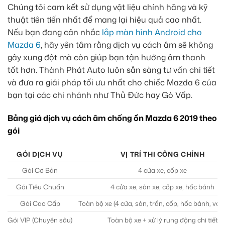
Chúng tôi cam kết sử dụng vật liệu chính hãng và kỹ
thuật tiên tiến nhất để mang lại hiệu quả cao nhất.
Nếu bạn đang cân nhắc
lắp màn hình Android cho
Mazda 6
, hãy yên tâm rằng dịch vụ cách âm sẽ không
gây xung đột mà còn giúp bạn tận hưởng âm thanh
tốt hơn. Thành Phát Auto luôn sẵn sàng tư vấn chi tiết
và đưa ra giải pháp tối ưu nhất cho chiếc Mazda 6 của
bạn tại các chi nhánh như Thủ Đức hay Gò Vấp.
Bảng giá dịch vụ cách âm chống ồn Mazda 6 2019 theo
gói
GÓI DỊCH VỤ
VỊ TRÍ THI CÔNG CHÍNH
Gói Cơ Bản
4 cửa xe, cốp xe
Gói Tiêu Chuẩn
4 cửa xe, sàn xe, cốp xe, hốc bánh
Gói Cao Cấp
Toàn bộ xe (4 cửa, sàn, trần, cốp, hốc bánh, vá
Gói VIP (Chuyên sâu)
Toàn bộ xe + xử lý rung động chi tiết