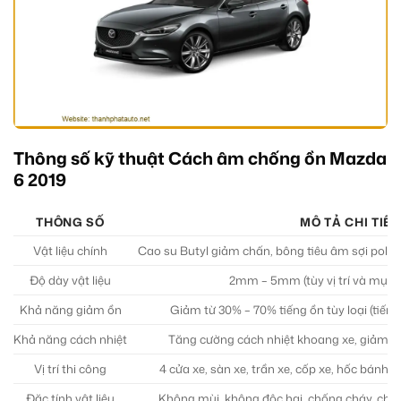
Thông số kỹ thuật Cách âm chống ồn Mazda
6 2019
THÔNG SỐ
MÔ TẢ CHI TIẾT
Vật liệu chính
Cao su Butyl giảm chấn, bông tiêu âm sợi poly
Độ dày vật liệu
2mm – 5mm (tùy vị trí và mục 
Khả năng giảm ồn
Giảm từ 30% – 70% tiếng ồn tùy loại (tiếng 
Khả năng cách nhiệt
Tăng cường cách nhiệt khoang xe, giảm tả
Vị trí thi công
4 cửa xe, sàn xe, trần xe, cốp xe, hốc bánh
Đặc tính vật liệu
Không mùi, không độc hại, chống cháy, chố