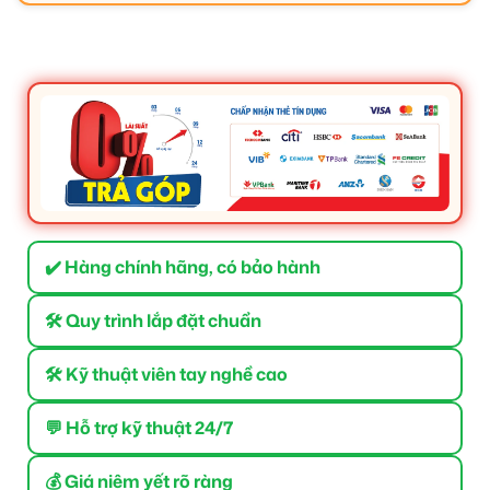
✔️ Hàng chính hãng, có bảo hành
🛠 Quy trình lắp đặt chuẩn
🛠 Kỹ thuật viên tay nghề cao
💬 Hỗ trợ kỹ thuật 24/7
💰 Giá niêm yết rõ ràng