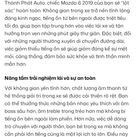
Thành Phát Auto, chiếc Mazda 6 2019 của bạn sẽ “lột
xác” hoàn toàn. Không gian trong xe trở nên tĩnh lặng
đáng kinh ngạc, tiếng ồn từ bên ngoài được triệt tiêu
tối đa, giúp bạn tập trung hơn vào việc lái xe và tận
hưởng trọn vẹn những phút giây thư giãn. Đặc biệt, đối
với những người thường xuyên di chuyển đường dài,
việc giảm thiểu tiếng ồn sẽ giúp giảm đáng kể sự mệt
mỏi, căng thẳng, đảm bảo sức khỏe và tinh thần minh
mẫn hơn.
Nâng tầm trải nghiệm lái và sự an toàn
Với không gian yên tĩnh hơn, chất lượng âm thanh từ
hệ thống giải trí trong xe sẽ được cải thiện rõ rệt. Bạn
có thể thưởng thức những bản nhạc yêu thích với âm
bass sâu hơn, âm treble trong trẻo hơn mà không bị
tiếng ồn bên ngoài làm phiền. Hơn nữa, việc dễ dàng
trò chuyện với người thân, bạn bè trong xe mà không
cần phải lớn tiếng cũng là một lợi ích to lớn. Điều này