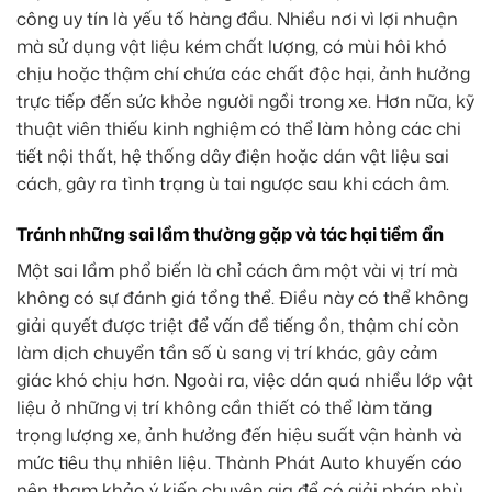
công uy tín là yếu tố hàng đầu. Nhiều nơi vì lợi nhuận
mà sử dụng vật liệu kém chất lượng, có mùi hôi khó
chịu hoặc thậm chí chứa các chất độc hại, ảnh hưởng
trực tiếp đến sức khỏe người ngồi trong xe. Hơn nữa, kỹ
thuật viên thiếu kinh nghiệm có thể làm hỏng các chi
tiết nội thất, hệ thống dây điện hoặc dán vật liệu sai
cách, gây ra tình trạng ù tai ngược sau khi cách âm.
Tránh những sai lầm thường gặp và tác hại tiềm ẩn
Một sai lầm phổ biến là chỉ cách âm một vài vị trí mà
không có sự đánh giá tổng thể. Điều này có thể không
giải quyết được triệt để vấn đề tiếng ồn, thậm chí còn
làm dịch chuyển tần số ù sang vị trí khác, gây cảm
giác khó chịu hơn. Ngoài ra, việc dán quá nhiều lớp vật
liệu ở những vị trí không cần thiết có thể làm tăng
trọng lượng xe, ảnh hưởng đến hiệu suất vận hành và
mức tiêu thụ nhiên liệu. Thành Phát Auto khuyến cáo
nên tham khảo ý kiến chuyên gia để có giải pháp phù