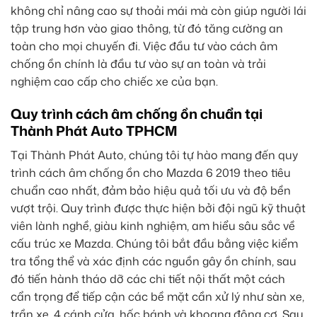
không chỉ nâng cao sự thoải mái mà còn giúp người lái
tập trung hơn vào giao thông, từ đó tăng cường an
toàn cho mọi chuyến đi. Việc đầu tư vào cách âm
chống ồn chính là đầu tư vào sự an toàn và trải
nghiệm cao cấp cho chiếc xe của bạn.
Quy trình cách âm chống ồn chuẩn tại
Thành Phát Auto TPHCM
Tại Thành Phát Auto, chúng tôi tự hào mang đến quy
trình cách âm chống ồn cho Mazda 6 2019 theo tiêu
chuẩn cao nhất, đảm bảo hiệu quả tối ưu và độ bền
vượt trội. Quy trình được thực hiện bởi đội ngũ kỹ thuật
viên lành nghề, giàu kinh nghiệm, am hiểu sâu sắc về
cấu trúc xe Mazda. Chúng tôi bắt đầu bằng việc kiểm
tra tổng thể và xác định các nguồn gây ồn chính, sau
đó tiến hành tháo dỡ các chi tiết nội thất một cách
cẩn trọng để tiếp cận các bề mặt cần xử lý như sàn xe,
trần xe, 4 cánh cửa, hốc bánh và khoang động cơ. Sau