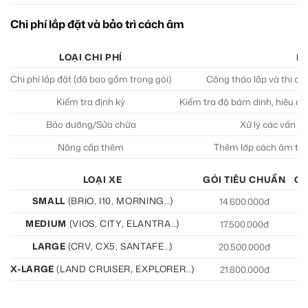
Chi phí lắp đặt và bảo trì cách âm
LOẠI CHI PHÍ
M
Chi phí lắp đặt (đã bao gồm trong gói)
Công tháo lắp và thi c
Kiểm tra định kỳ
Kiểm tra độ bám dính, hiệu qu
Bảo dưỡng/Sửa chữa
Xử lý các vấn đề
Nâng cấp thêm
Thêm lớp cách âm tại v
LOẠI XE
GÓI TIÊU CHUẨN
GÓ
SMALL
(BRIO, I10, MORNING…)
14.600.000đ
15
MEDIUM
(VIOS, CITY, ELANTRA…)
17.500.000đ
19
LARGE
(CRV, CX5, SANTAFE…)
20.500.000đ
21
X-LARGE
(LAND CRUISER, EXPLORER…)
21.800.000đ
22