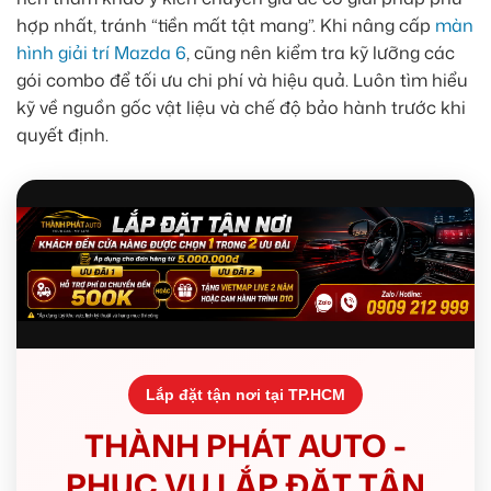
hợp nhất, tránh “tiền mất tật mang”. Khi nâng cấp
màn
hình giải trí Mazda 6
, cũng nên kiểm tra kỹ lưỡng các
gói combo để tối ưu chi phí và hiệu quả. Luôn tìm hiểu
kỹ về nguồn gốc vật liệu và chế độ bảo hành trước khi
quyết định.
Lắp đặt tận nơi tại TP.HCM
THÀNH PHÁT AUTO -
PHỤC VỤ LẮP ĐẶT TẬN