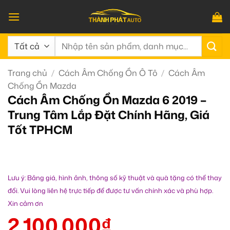
Bỏ
qua
nội
Tìm
dung
kiếm:
Trang chủ
/
Cách Âm Chống Ồn Ô Tô
/
Cách Âm
Chống Ồn Mazda
Cách Âm Chống Ồn Mazda 6 2019 –
Trung Tâm Lắp Đặt Chính Hãng, Giá
Tốt TPHCM
Lưu ý: Bảng giá, hình ảnh, thông số kỹ thuật và quà tặng có thể thay
đổi. Vui lòng liên hệ trực tiếp để được tư vấn chính xác và phù hợp.
Xin cảm ơn
2.100.000
₫