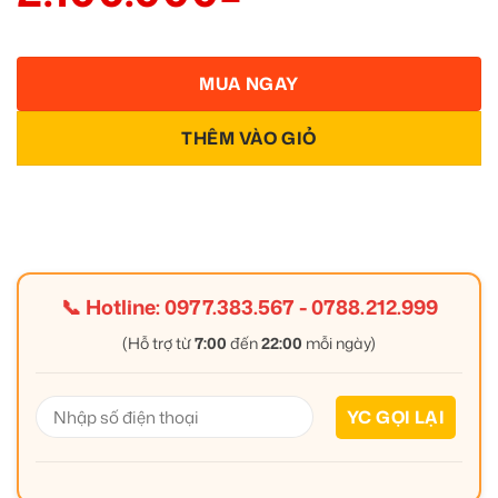
MUA NGAY
THÊM VÀO GIỎ
📞 Hotline:
0977.383.567
-
0788.212.999
(Hỗ trợ từ
7:00
đến
22:00
mỗi ngày)