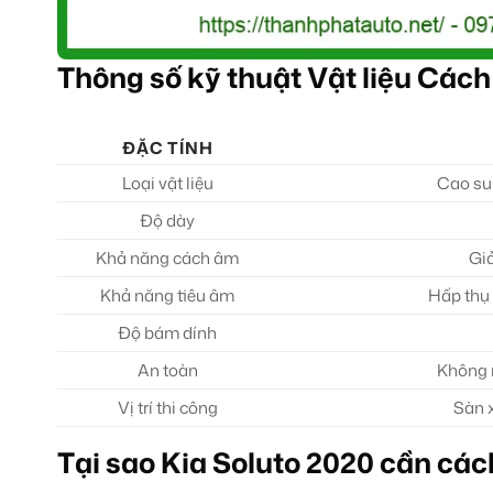
Thông số kỹ thuật Vật liệu Cá
ĐẶC TÍNH
Loại vật liệu
Cao su 
Độ dày
Khả năng cách âm
Giả
Khả năng tiêu âm
Hấp thụ 
Độ bám dính
An toàn
Không m
Vị trí thi công
Sàn x
Tại sao Kia Soluto 2020 cần cá