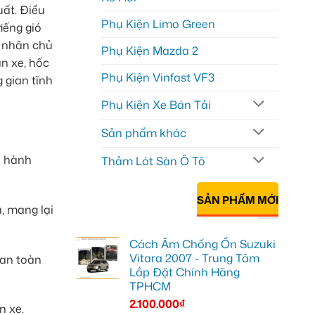
uất. Điều
Phụ Kiện Limo Green
iếng gió
n nhân chủ
Phụ Kiện Mazda 2
àn xe, hốc
Phụ Kiện Vinfast VF3
 gian tĩnh
Phụ Kiện Xe Bán Tải
Sản phẩm khác
à hành
Thảm Lót Sàn Ô Tô
SẢN PHẨM MỚI
ả, mang lại
Cách Âm Chống Ồn Suzuki
Vitara 2007 - Trung Tâm
 an toàn
Lắp Đặt Chính Hãng
TPHCM
2.100.000
₫
n xe.