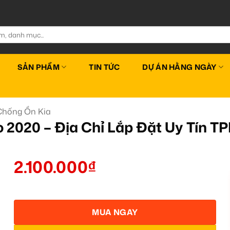
SẢN PHẨM
TIN TỨC
DỰ ÁN HẰNG NGÀY
hống Ồn Kia
 2020 – Địa Chỉ Lắp Đặt Uy Tín 
2.100.000
₫
MUA NGAY