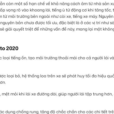
 vẫn còn một số hạn chế về khả năng cách âm từ nhà sản x
p vọng rõ vào khoang lái, tiếng ù từ động cơ khi tăng tốc, t
âm từ môi trường bên ngoài như còi xe, tiếng xe máy. Nguyê
 nguyên bản chưa được tối ưu, đặc biệt là ở các vị trí như s
ẽ giải quyết triệt để những vấn đề này, mang lại một không
uto 2020
loại tiếng ồn, tạo môi trường thoải mái cho cả người lái v
ợc loại bỏ, hệ thống loa trên xe sẽ phát huy tối đa hiệu qu
ơn.
mệt mỏi khi lái xe đường dài, giúp người lái tập trung hơn,
ác dụng chống rung, tăng độ chắc chắn cho các chi tiết trê