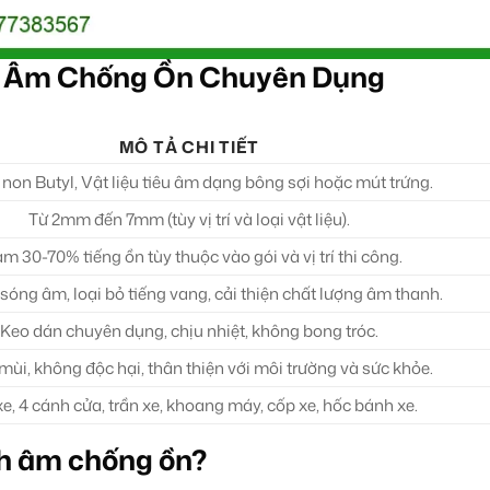
ch Âm Chống Ồn Chuyên Dụng
MÔ TẢ CHI TIẾT
non Butyl, Vật liệu tiêu âm dạng bông sợi hoặc mút trứng.
Từ 2mm đến 7mm (tùy vị trí và loại vật liệu).
m 30-70% tiếng ồn tùy thuộc vào gói và vị trí thi công.
sóng âm, loại bỏ tiếng vang, cải thiện chất lượng âm thanh.
Keo dán chuyên dụng, chịu nhiệt, không bong tróc.
ùi, không độc hại, thân thiện với môi trường và sức khỏe.
e, 4 cánh cửa, trần xe, khoang máy, cốp xe, hốc bánh xe.
ch âm chống ồn?