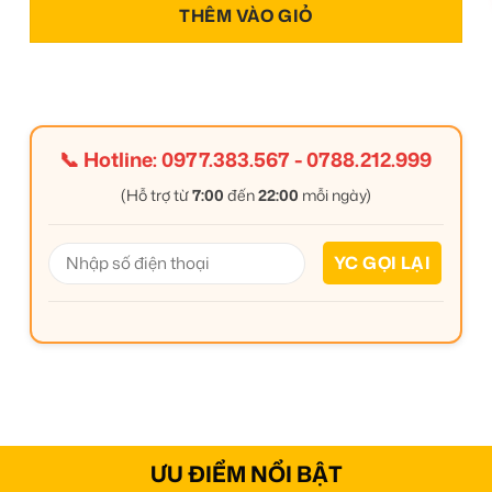
THÊM VÀO GIỎ
📞 Hotline:
0977.383.567
-
0788.212.999
(Hỗ trợ từ
7:00
đến
22:00
mỗi ngày)
ƯU ĐIỂM NỔI BẬT