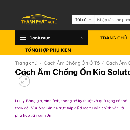
Bỏ
qua
nội
Tìm
kiếm:
dung
Danh mục
TRANG CHỦ
TỔNG HỢP PHỤ KIỆN
Trang chủ
/
Cách Âm Chống Ồn Ô Tô
/
Cách Âm C
Cách Âm Chống Ồn Kia Soluto
Lưu ý: Bảng giá, hình ảnh, thông số kỹ thuật và quà tặng có thể
thay đổi. Vui lòng liên hệ trực tiếp để được tư vấn chính xác và
phù hợp. Xin cảm ơn