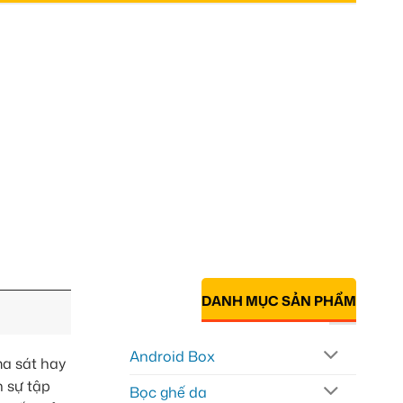
DANH MỤC SẢN PHẨM
Android Box
ma sát hay
n sự tập
Bọc ghế da