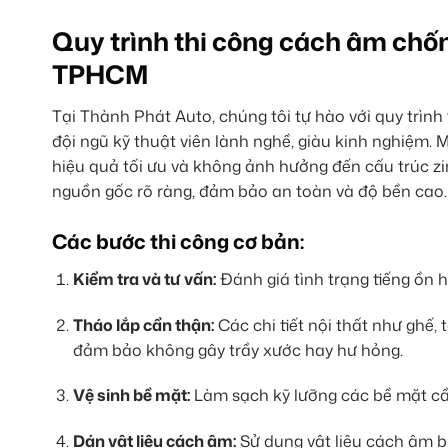
Quy trình thi công cách âm chố
TPHCM
Tại Thành Phát Auto, chúng tôi tự hào với quy trìn
đội ngũ kỹ thuật viên lành nghề, giàu kinh nghiệm.
hiệu quả tối ưu và không ảnh hưởng đến cấu trúc zi
nguồn gốc rõ ràng, đảm bảo an toàn và độ bền cao.
Các bước thi công cơ bản:
Kiểm tra và tư vấn:
Đánh giá tình trạng tiếng ồn h
Tháo lắp cẩn thận:
Các chi tiết nội thất như ghế,
đảm bảo không gây trầy xước hay hư hỏng.
Vệ sinh bề mặt:
Làm sạch kỹ lưỡng các bề mặt cầ
Dán vật liệu cách âm:
Sử dụng vật liệu cách âm bu