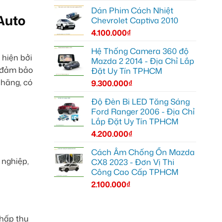
Dán Phim Cách Nhiệt
Auto
Chevrolet Captiva 2010
4.100.000
₫
Hệ Thống Camera 360 độ
 hiện bởi
Mazda 2 2014 - Địa Chỉ Lắp
ể đảm bảo
Đặt Uy Tín TPHCM
 hãng, có
9.300.000
₫
Độ Đèn Bi LED Tăng Sáng
Ford Ranger 2006 - Địa Chỉ
Lắp Đặt Uy Tín TPHCM
4.200.000
₫
Cách Âm Chống Ồn Mazda
 nghiệp,
CX8 2023 - Đơn Vị Thi
Công Cao Cấp TPHCM
2.100.000
₫
 hấp thụ