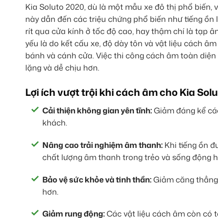
Kia Soluto 2020, dù là một mẫu xe đô thị phổ biến,
này dẫn đến các triệu chứng phổ biến như tiếng ồn lố
rít qua cửa kính ở tốc độ cao, hay thậm chí là tạp 
yếu là do kết cấu xe, độ dày tôn và vật liệu cách âm
bánh và cánh cửa. Việc thi công cách âm toàn diện s
lặng và dễ chịu hơn.
Lợi ích vượt trội khi cách âm cho Kia Sol
Cải thiện không gian yên tĩnh:
Giảm đáng kể các 
khách.
Nâng cao trải nghiệm âm thanh:
Khi tiếng ồn đư
chất lượng âm thanh trong trẻo và sống động h
Bảo vệ sức khỏe và tinh thần:
Giảm căng thẳng, 
hơn.
Giảm rung động:
Các vật liệu cách âm còn có t