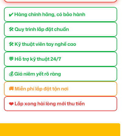
✔️ Hàng chính hãng, có bảo hành
🛠 Quy trình lắp đặt chuẩn
🛠 Kỹ thuật viên tay nghề cao
💬 Hỗ trợ kỹ thuật 24/7
💰 Giá niêm yết rõ ràng
🚚 Miễn phí lắp đặt tận nơi
❤️ Lắp xong hài lòng mới thu tiền