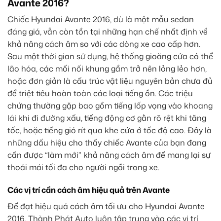
Avante 2016?
Chiếc Hyundai Avante 2016, dù là một mẫu sedan
đáng giá, vẫn còn tồn tại những hạn chế nhất định về
khả năng cách âm so với các dòng xe cao cấp hơn.
Sau một thời gian sử dụng, hệ thống gioăng cửa có thể
lão hóa, các mối nối khung gầm trở nên lỏng lẻo hơn,
hoặc đơn giản là cấu trúc vật liệu nguyên bản chưa đủ
để triệt tiêu hoàn toàn các loại tiếng ồn. Các triệu
chứng thường gặp bao gồm tiếng lốp vọng vào khoang
lái khi đi đường xấu, tiếng động cơ gằn rõ rệt khi tăng
tốc, hoặc tiếng gió rít qua khe cửa ở tốc độ cao. Đây là
những dấu hiệu cho thấy chiếc Avante của bạn đang
cần được “làm mới” khả năng cách âm để mang lại sự
thoải mái tối đa cho người ngồi trong xe.
Các vị trí cần cách âm hiệu quả trên Avante
Để đạt hiệu quả cách âm tối ưu cho Hyundai Avante
2016, Thành Phát Auto luôn tập trung vào các vị trí