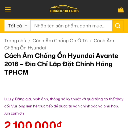
Bỏ
qua
nội
Tìm
dung
kiếm:
Trang chủ
/
Cách Âm Chống Ồn Ô Tô
/
Cách Âm
Chống Ồn Hyundai
Cách Âm Chống Ồn Hyundai Avante
2016 – Địa Chỉ Lắp Đặt Chính Hãng
TPHCM
Lưu ý: Bảng giá, hình ảnh, thông số kỹ thuật và quà tặng có thể thay
đổi. Vui lòng liên hệ trực tiếp để được tư vấn chính xác và phù hợp.
Xin cảm ơn
2.100.000
₫