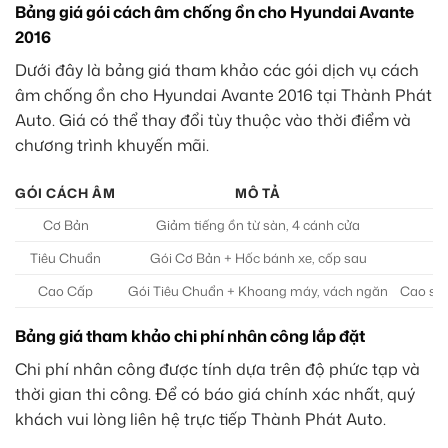
Bảng giá gói cách âm chống ồn cho Hyundai Avante
2016
Dưới đây là bảng giá tham khảo các gói dịch vụ cách
âm chống ồn cho Hyundai Avante 2016 tại Thành Phát
Auto. Giá có thể thay đổi tùy thuộc vào thời điểm và
chương trình khuyến mãi.
GÓI CÁCH ÂM
MÔ TẢ
Cơ Bản
Giảm tiếng ồn từ sàn, 4 cánh cửa
Tiêu Chuẩn
Gói Cơ Bản + Hốc bánh xe, cốp sau
Cao Cấp
Gói Tiêu Chuẩn + Khoang máy, vách ngăn
Cao su 
Bảng giá tham khảo chi phí nhân công lắp đặt
Chi phí nhân công được tính dựa trên độ phức tạp và
thời gian thi công. Để có báo giá chính xác nhất, quý
khách vui lòng liên hệ trực tiếp Thành Phát Auto.