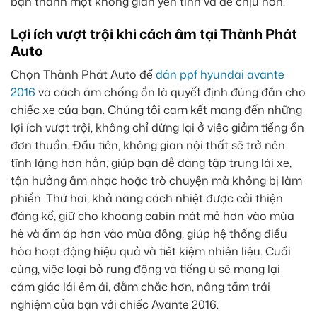
bạn thành một không gian yên tĩnh và dễ chịu hơn.
Lợi ích vượt trội khi cách âm tại Thành Phát
Auto
Chọn Thành Phát Auto để
dán ppf hyundai avante
2016
và cách âm chống ồn là quyết định đúng đắn cho
chiếc xe của bạn. Chúng tôi cam kết mang đến những
lợi ích vượt trội, không chỉ dừng lại ở việc giảm tiếng ồn
đơn thuần. Đầu tiên, không gian nội thất sẽ trở nên
tĩnh lặng hơn hẳn, giúp bạn dễ dàng tập trung lái xe,
tận hưởng âm nhạc hoặc trò chuyện mà không bị làm
phiền. Thứ hai, khả năng cách nhiệt được cải thiện
đáng kể, giữ cho khoang cabin mát mẻ hơn vào mùa
hè và ấm áp hơn vào mùa đông, giúp hệ thống điều
hòa hoạt động hiệu quả và tiết kiệm nhiên liệu. Cuối
cùng, việc loại bỏ rung động và tiếng ù sẽ mang lại
cảm giác lái êm ái, đằm chắc hơn, nâng tầm trải
nghiệm của bạn với chiếc Avante 2016.