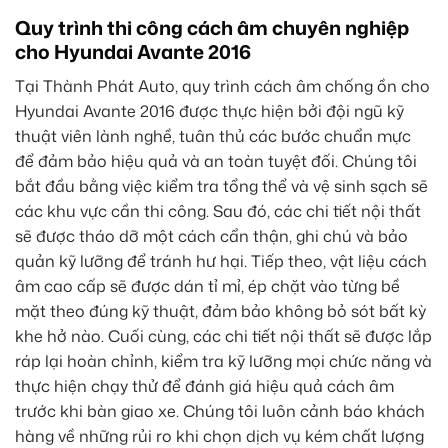
Quy trình thi công cách âm chuyên nghiệp
cho Hyundai Avante 2016
Tại Thành Phát Auto, quy trình cách âm chống ồn cho
Hyundai Avante 2016 được thực hiện bởi đội ngũ kỹ
thuật viên lành nghề, tuân thủ các bước chuẩn mực
để đảm bảo hiệu quả và an toàn tuyệt đối. Chúng tôi
bắt đầu bằng việc kiểm tra tổng thể và vệ sinh sạch sẽ
các khu vực cần thi công. Sau đó, các chi tiết nội thất
sẽ được tháo dỡ một cách cẩn thận, ghi chú và bảo
quản kỹ lưỡng để tránh hư hại. Tiếp theo, vật liệu cách
âm cao cấp sẽ được dán tỉ mỉ, ép chặt vào từng bề
mặt theo đúng kỹ thuật, đảm bảo không bỏ sót bất kỳ
khe hở nào. Cuối cùng, các chi tiết nội thất sẽ được lắp
ráp lại hoàn chỉnh, kiểm tra kỹ lưỡng mọi chức năng và
thực hiện chạy thử để đánh giá hiệu quả cách âm
trước khi bàn giao xe. Chúng tôi luôn cảnh báo khách
hàng về những rủi ro khi chọn dịch vụ kém chất lượng