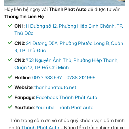
Hãy liên hệ ngay với
Thành Phát Auto
để được tư vấn.
Thông Tin Liên Hệ
CN1:
11 Đường số 12, Phường Hiệp Bình Chánh, TP.
Thủ Đức
CN2:
24 Đường D5A, Phường Phước Long B, Quận
9, TP. Thủ Đức
CN3:
753 Nguyễn Ảnh Thủ, Phường Hiệp Thành,
Quận 12, TP. Hồ Chí Minh
Hotline:
0977 383 567
–
0788 212 999
Website:
thanhphatauto.net
Fanpage:
Facebook Thành Phát Auto
YouTube:
YouTube Thành Phát Auto
Trân trọng cảm ơn và chúc quý khách vạn dặm bình
an từ
Thành Phát Auto
– Nâng tầm trải nghiệm lái xe