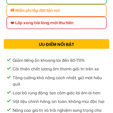
🚚 Miễn phí lắp đặt tận nơi
❤️ Lắp xong hài lòng mới thu tiền
ƯU ĐIỂM NỔI BẬT
Giảm tiếng ồn khoang lái đến 60-70%
Cải thiện chất lượng âm thanh giải trí trên xe
Tăng cường khả năng cách nhiệt, giữ mát hiệu
quả
Loại bỏ rung động, tạo cảm giác lái êm ái hơn
Vật liệu chính hãng, an toàn, không mùi độc hại
Nâng cao giá trị và trải nghiệm sang trọng cho