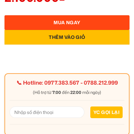
MUA NGAY
THÊM VÀO GIỎ
📞 Hotline:
0977.383.567
-
0788.212.999
(Hỗ trợ từ
7:00
đến
22:00
mỗi ngày)