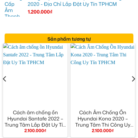
2020 - Địa Chỉ Lắp Đặt Uy Tín TPHCM
1.200.000
₫
Sản phẩm tương tự
Cách âm chống ồn
Cách Âm Chống Ồn
Hyundai Santafe 2022 –
Hyundai Kona 2020 –
Trung Tâm Lắp Đặt Uy Tín
Trung Tâm Thi Công Uy
2.100.000
₫
2.100.000
₫
TPHCM
Tín TPHCM