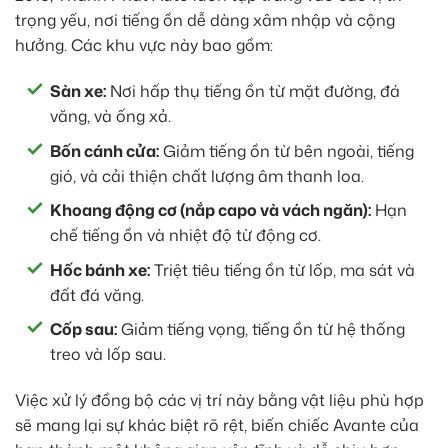
trọng yếu, nơi tiếng ồn dễ dàng xâm nhập và cộng
hưởng. Các khu vực này bao gồm:
Sàn xe:
Nơi hấp thụ tiếng ồn từ mặt đường, đá
văng, và ống xả.
Bốn cánh cửa:
Giảm tiếng ồn từ bên ngoài, tiếng
gió, và cải thiện chất lượng âm thanh loa.
Khoang động cơ (nắp capo và vách ngăn):
Hạn
chế tiếng ồn và nhiệt độ từ động cơ.
Hốc bánh xe:
Triệt tiêu tiếng ồn từ lốp, ma sát và
đất đá văng.
Cốp sau:
Giảm tiếng vọng, tiếng ồn từ hệ thống
treo và lốp sau.
Việc xử lý đồng bộ các vị trí này bằng vật liệu phù hợp
sẽ mang lại sự khác biệt rõ rệt, biến chiếc Avante của