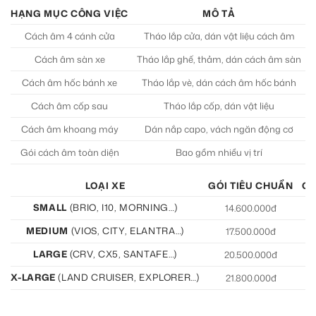
HẠNG MỤC CÔNG VIỆC
MÔ TẢ
C
Cách âm 4 cánh cửa
Tháo lắp cửa, dán vật liệu cách âm
Cách âm sàn xe
Tháo lắp ghế, thảm, dán cách âm sàn
Cách âm hốc bánh xe
Tháo lắp vè, dán cách âm hốc bánh
Cách âm cốp sau
Tháo lắp cốp, dán vật liệu
Cách âm khoang máy
Dán nắp capo, vách ngăn động cơ
Gói cách âm toàn diện
Bao gồm nhiều vị trí
LOẠI XE
GÓI TIÊU CHUẨN
GÓ
SMALL
(BRIO, I10, MORNING…)
14.600.000đ
15
MEDIUM
(VIOS, CITY, ELANTRA…)
17.500.000đ
19
LARGE
(CRV, CX5, SANTAFE…)
20.500.000đ
21
X-LARGE
(LAND CRUISER, EXPLORER…)
21.800.000đ
22