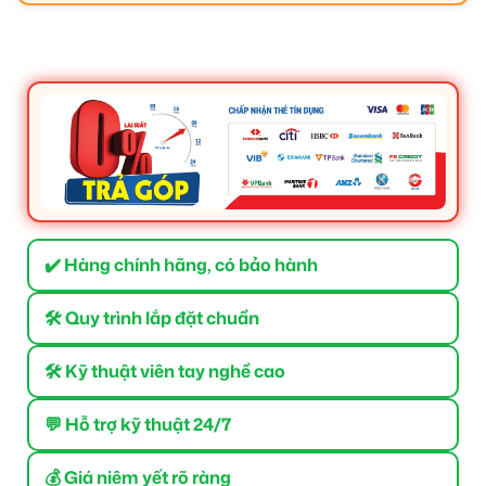
✔️ Hàng chính hãng, có bảo hành
🛠 Quy trình lắp đặt chuẩn
🛠 Kỹ thuật viên tay nghề cao
💬 Hỗ trợ kỹ thuật 24/7
💰 Giá niêm yết rõ ràng