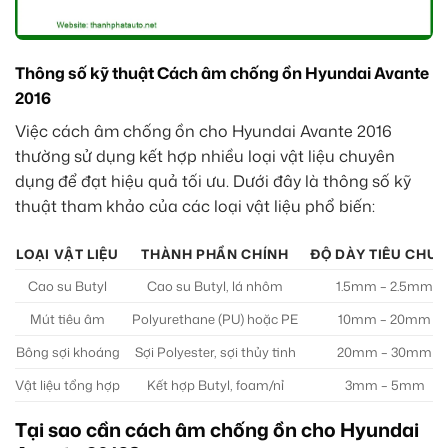
Thông số kỹ thuật Cách âm chống ồn Hyundai Avante
2016
Việc cách âm chống ồn cho Hyundai Avante 2016
thường sử dụng kết hợp nhiều loại vật liệu chuyên
dụng để đạt hiệu quả tối ưu. Dưới đây là thông số kỹ
thuật tham khảo của các loại vật liệu phổ biến:
LOẠI VẬT LIỆU
THÀNH PHẦN CHÍNH
ĐỘ DÀY TIÊU CHU
Cao su Butyl
Cao su Butyl, lá nhôm
1.5mm – 2.5mm
Mút tiêu âm
Polyurethane (PU) hoặc PE
10mm – 20mm
Bông sợi khoáng
Sợi Polyester, sợi thủy tinh
20mm – 30mm
Vật liệu tổng hợp
Kết hợp Butyl, foam/nỉ
3mm – 5mm
Tại sao cần cách âm chống ồn cho Hyundai