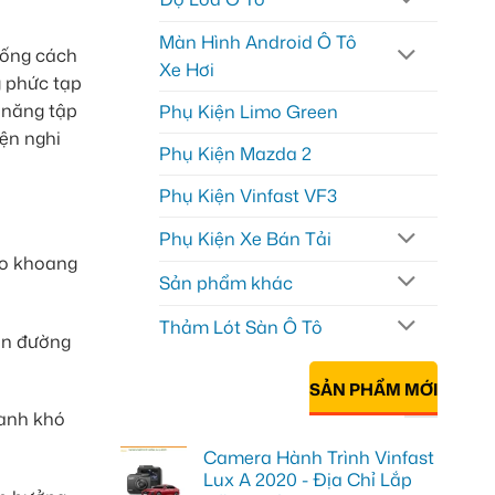
Màn Hình Android Ô Tô
hống cách
Xe Hơi
g phức tạp
 năng tập
Phụ Kiện Limo Green
iện nghi
Phụ Kiện Mazda 2
Phụ Kiện Vinfast VF3
Phụ Kiện Xe Bán Tải
vào khoang
Sản phẩm khác
Thảm Lót Sàn Ô Tô
rên đường
SẢN PHẨM MỚI
hanh khó
Camera Hành Trình Vinfast
Lux A 2020 - Địa Chỉ Lắp