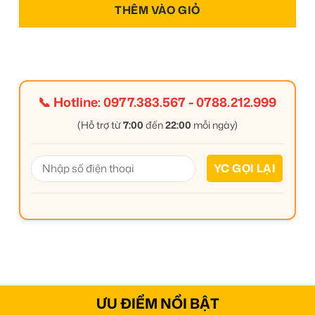
THÊM VÀO GIỎ
📞 Hotline:
0977.383.567
-
0788.212.999
(Hỗ trợ từ
7:00
đến
22:00
mỗi ngày)
ƯU ĐIỂM NỔI BẬT