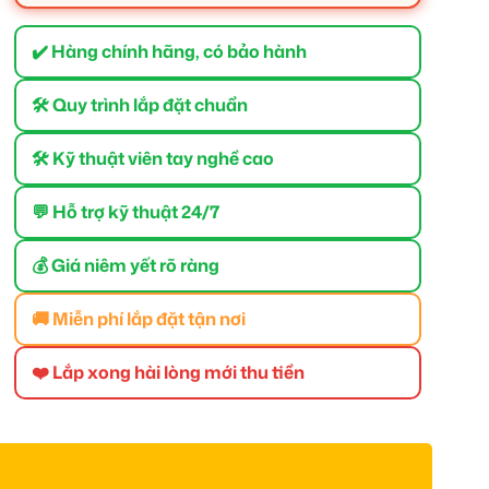
✔️ Hàng chính hãng, có bảo hành
🛠 Quy trình lắp đặt chuẩn
🛠 Kỹ thuật viên tay nghề cao
💬 Hỗ trợ kỹ thuật 24/7
💰 Giá niêm yết rõ ràng
🚚 Miễn phí lắp đặt tận nơi
❤️ Lắp xong hài lòng mới thu tiền