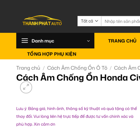
Bỏ
qua
nội
Tìm
kiếm:
dung
Danh mục
TRANG CHỦ
TỔNG HỢP PHỤ KIỆN
Trang chủ
/
Cách Âm Chống Ồn Ô Tô
/
Cách Âm 
Cách Âm Chống Ồn Honda Civ
Lưu ý: Bảng giá, hình ảnh, thông số kỹ thuật và quà tặng có thể
thay đổi. Vui lòng liên hệ trực tiếp để được tư vấn chính xác và
phù hợp. Xin cảm ơn