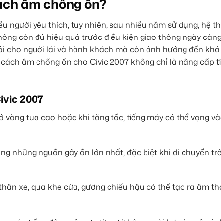
cách âm chống ồn?
u người yêu thích, tuy nhiên, sau nhiều năm sử dụng, hệ t
ông còn đủ hiệu quả trước điều kiện giao thông ngày càn
mỏi cho người lái và hành khách mà còn ảnh hưởng đến khả
o cách âm chống ồn cho Civic 2007 không chỉ là nâng cấp t
ivic 2007
 ở vòng tua cao hoặc khi tăng tốc, tiếng máy có thể vọng 
ng những nguồn gây ồn lớn nhất, đặc biệt khi di chuyển t
 thân xe, qua khe cửa, gương chiếu hậu có thể tạo ra âm t