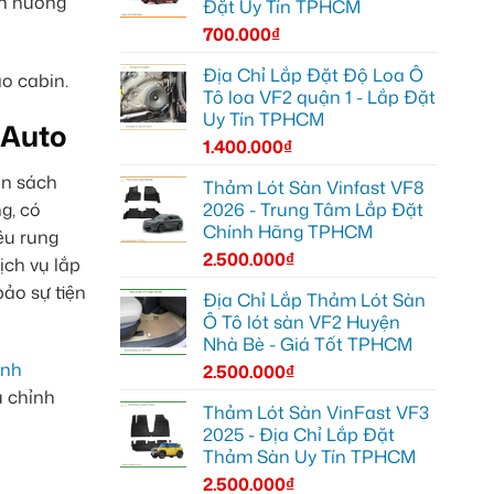
nh hưởng
Đặt Uy Tín TPHCM
700.000
₫
Địa Chỉ Lắp Đặt Độ Loa Ô
o cabin.
Tô loa VF2 quận 1 - Lắp Đặt
Uy Tín TPHCM
 Auto
1.400.000
₫
ân sách
Thảm Lót Sàn Vinfast VF8
g, có
2026 - Trung Tâm Lắp Đặt
Chính Hãng TPHCM
iêu rung
2.500.000
₫
ịch vụ lắp
ảo sự tiện
Địa Chỉ Lắp Thảm Lót Sàn
Ô Tô lót sàn VF2 Huyện
Nhà Bè - Giá Tốt TPHCM
ình
2.500.000
₫
u chỉnh
Thảm Lót Sàn VinFast VF3
2025 - Địa Chỉ Lắp Đặt
Thảm Sàn Uy Tín TPHCM
2.500.000
₫