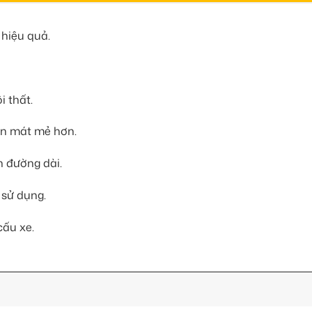
 hiệu quả.
 thất.
an mát mẻ hơn.
n đường dài.
 sử dụng.
cấu xe.