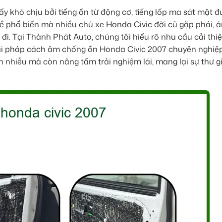
 khó chịu bởi tiếng ồn từ động cơ, tiếng lốp ma sát mặt 
n đề phổ biến mà nhiều chủ xe Honda Civic đời cũ gặp phải,
 đi. Tại Thành Phát Auto, chúng tôi hiểu rõ nhu cầu cải th
 Giải pháp cách âm chống ồn Honda Civic 2007 chuyên nghiệ
 nhiễu mà còn nâng tầm trải nghiệm lái, mang lại sự thư g