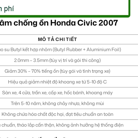
h âm chống ồn Honda Civic 2007
MÔ TẢ CHI TIẾT
o su Butyl kết hợp nhôm (Butyl Rubber + Aluminium Foil)
2.0mm – 3.5mm (tùy vị trí và gói thi công)
Giảm 30% – 70% tiếng ồn (tùy gói và tình trạng xe)
Hiệu quả giảm nhiệt độ khoang xe từ 5-10 độ C
Sàn xe, 4 cửa, trần xe, cốp xe, hốc bánh, khoang máy
Trên 5-10 năm, không chảy nhựa, không mùi
Không chứa hóa chất độc hại, đạt tiêu chuẩn an toàn
u chuẩn, tháo lắp cẩn thận, không ảnh hưởng hệ thống điện