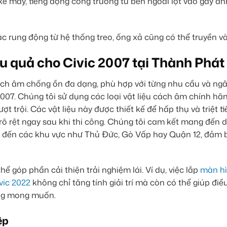
 xe máy, tiếng động công trường từ bên ngoài lọt vào gây ả
c rung động từ hệ thống treo, ống xả cũng có thể truyền và
u quả cho Civic 2007 tại Thành Phát
ách âm chống ồn đa dạng, phù hợp với từng nhu cầu và ng
007. Chúng tôi sử dụng các loại vật liệu cách âm chính hãn
 trội. Các vật liệu này được thiết kế để hấp thụ và triệt t
rõ rệt ngay sau khi thi công. Chúng tôi cam kết mang đến d
âm đến các khu vực như Thủ Đức, Gò Vấp hay Quận 12, đảm b
ể góp phần cải thiện trải nghiệm lái. Ví dụ, việc lắp
màn h
vic 2022
không chỉ tăng tính giải trí mà còn có thể giúp điề
ông mong muốn.
ệp