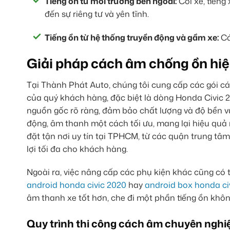
Tiếng ồn từ môi trường bên ngoài:
Còi xe, tiếng
đến sự riêng tư và yên tĩnh.
Tiếng ồn từ hệ thống truyền động và gầm xe:
Cá
Giải pháp cách âm chống ồn hiệ
Tại Thành Phát Auto, chúng tôi cung cấp các gói c
của quý khách hàng, đặc biệt là dòng Honda Civic 2
nguồn gốc rõ ràng, đảm bảo chất lượng và độ bền vượt
động, âm thanh một cách tối ưu, mang lại hiệu quả 
đặt tận nơi uy tín tại TPHCM, từ các quận trung t
lợi tối đa cho khách hàng.
Ngoài ra, việc nâng cấp các phụ kiện khác cũng có th
android honda civic 2020
hay
android box honda ci
âm thanh xe tốt hơn, che đi một phần tiếng ồn kh
Quy trình thi công cách âm chuyên nghi