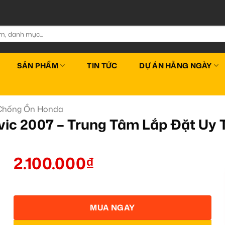
SẢN PHẨM
TIN TỨC
DỰ ÁN HẰNG NGÀY
Chống Ồn Honda
ic 2007 – Trung Tâm Lắp Đặt Uy
2.100.000
₫
MUA NGAY