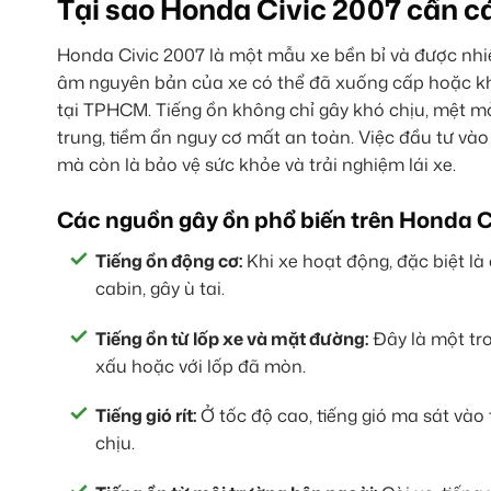
Tại sao Honda Civic 2007 cần 
Honda Civic 2007 là một mẫu xe bền bỉ và được nhiề
âm nguyên bản của xe có thể đã xuống cấp hoặc kh
tại TPHCM. Tiếng ồn không chỉ gây khó chịu, mệt 
trung, tiềm ẩn nguy cơ mất an toàn. Việc đầu tư và
mà còn là bảo vệ sức khỏe và trải nghiệm lái xe.
Các nguồn gây ồn phổ biến trên Honda C
Tiếng ồn động cơ:
Khi xe hoạt động, đặc biệt là
cabin, gây ù tai.
Tiếng ồn từ lốp xe và mặt đường:
Đây là một tro
xấu hoặc với lốp đã mòn.
Tiếng gió rít:
Ở tốc độ cao, tiếng gió ma sát vào
chịu.