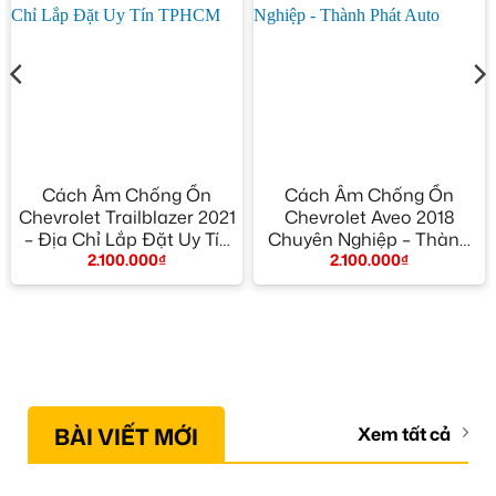
Cách Âm Chống Ồn
Cách Âm Chống Ồn
Chevrolet Trailblazer 2021
Chevrolet Aveo 2018
– Địa Chỉ Lắp Đặt Uy Tín
Chuyên Nghiệp – Thành
2.100.000
₫
2.100.000
₫
TPHCM
Phát Auto
BÀI VIẾT MỚI
Xem tất cả