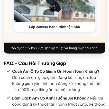
Lắp camera hành trình tận nhà
*Áp dụng tùy khu vực, lịch kỹ thuật và hạng mục thi công.
FAQ – Câu Hỏi Thường Gặp
Cách Âm Ô Tô Có Giảm Ồn Hoàn Toàn Không?
Dán cách âm giúp giảm đáng kể tiếng ồn, tạo
không gian yên tĩnh hơn đáng kể, không thể triệt
tiêu 100% mọi tiếng ồn từ môi trường.
Làm Cách Âm Có Ảnh Hưởng Xe Không?
Nếu thi
công đúng kỹ thuật tại Thành Phát Auto, hệ thống