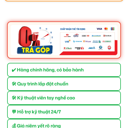
✔️ Hàng chính hãng, có bảo hành
🛠 Quy trình lắp đặt chuẩn
🛠 Kỹ thuật viên tay nghề cao
💬 Hỗ trợ kỹ thuật 24/7
💰 Giá niêm yết rõ ràng