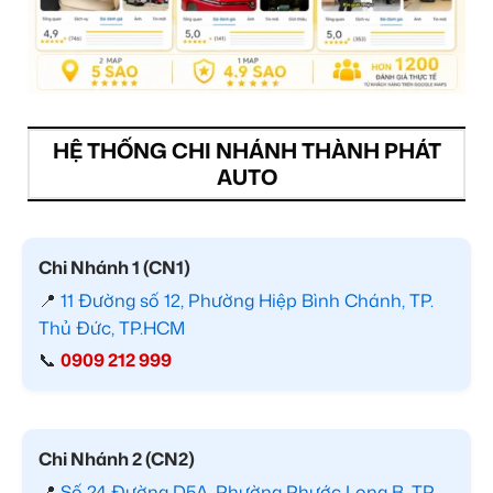
HỆ THỐNG CHI NHÁNH THÀNH PHÁT
AUTO
Chi Nhánh 1 (CN1)
📍
11 Đường số 12, Phường Hiệp Bình Chánh, TP.
Thủ Đức, TP.HCM
📞
0909 212 999
Chi Nhánh 2 (CN2)
📍
Số 24 Đường D5A, Phường Phước Long B, TP.