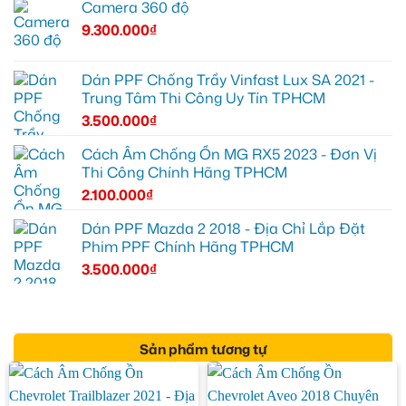
Camera 360 độ
9.300.000
₫
Dán PPF Chống Trầy Vinfast Lux SA 2021 -
Trung Tâm Thi Công Uy Tín TPHCM
3.500.000
₫
Cách Âm Chống Ồn MG RX5 2023 - Đơn Vị
Thi Công Chính Hãng TPHCM
2.100.000
₫
Dán PPF Mazda 2 2018 - Địa Chỉ Lắp Đặt
Phim PPF Chính Hãng TPHCM
3.500.000
₫
Sản phẩm tương tự