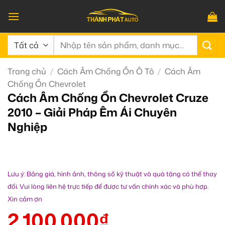
Bỏ
qua
nội
Tìm
dung
kiếm:
Trang chủ
/
Cách Âm Chống Ồn Ô Tô
/
Cách Âm
Chống Ồn Chevrolet
Cách Âm Chống Ồn Chevrolet Cruze
2010 – Giải Pháp Êm Ái Chuyên
Nghiệp
Lưu ý: Bảng giá, hình ảnh, thông số kỹ thuật và quà tặng có thể thay
đổi. Vui lòng liên hệ trực tiếp để được tư vấn chính xác và phù hợp.
Xin cảm ơn
2.100.000
₫