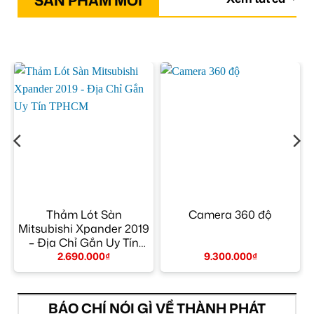
SẢN PHẨM MỚI
–
Thảm Lót Sàn
Camera 360 độ
Mitsubishi Xpander 2019
– Địa Chỉ Gắn Uy Tín
TPHCM
2.690.000
₫
9.300.000
₫
BÁO CHÍ NÓI GÌ VỀ THÀNH PHÁT