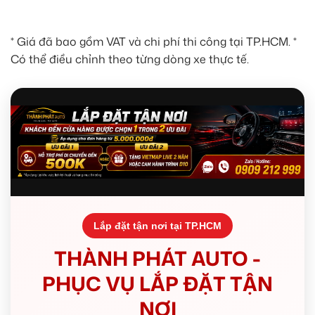
* Giá đã bao gồm VAT và chi phí thi công tại TP.HCM. *
Có thể điều chỉnh theo từng dòng xe thực tế.
Lắp đặt tận nơi tại TP.HCM
THÀNH PHÁT AUTO -
PHỤC VỤ LẮP ĐẶT TẬN
NƠI