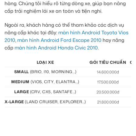
hàng. Chúng tôi hiểu rõ từng dòng xe, giúp bạn nâng
cấp trải nghiệm lái xe an toàn và tiện nghi.
Ngoài ra, khách hàng có thể tham khảo các dịch vụ
nâng cấp khác tại đây:
màn hình Android Toyota Vios
2010
,
màn hình Android Ford Escape 2010
hay nâng
cấp
màn hình Android Honda Civic 2010
.
LOẠI XE
GÓI TIÊU CHUẨN
GÓ
SMALL
(BRIO, I10, MORNING…)
14.600.000đ
15
MEDIUM
(VIOS, CITY, ELANTRA…)
17.500.000đ
19
LARGE
(CRV, CX5, SANTAFE…)
20.500.000đ
21
X-LARGE
(LAND CRUISER, EXPLORER…)
21.800.000đ
22