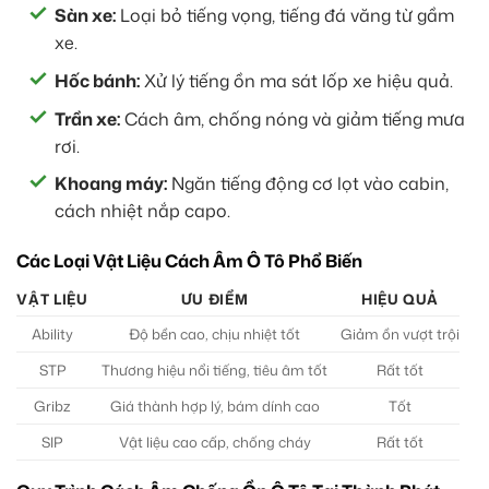
Sàn xe:
Loại bỏ tiếng vọng, tiếng đá văng từ gầm
xe.
Hốc bánh:
Xử lý tiếng ồn ma sát lốp xe hiệu quả.
Trần xe:
Cách âm, chống nóng và giảm tiếng mưa
rơi.
Khoang máy:
Ngăn tiếng động cơ lọt vào cabin,
cách nhiệt nắp capo.
Các Loại Vật Liệu Cách Âm Ô Tô Phổ Biến
VẬT LIỆU
ƯU ĐIỂM
HIỆU QUẢ
Ability
Độ bền cao, chịu nhiệt tốt
Giảm ồn vượt trội
STP
Thương hiệu nổi tiếng, tiêu âm tốt
Rất tốt
Gribz
Giá thành hợp lý, bám dính cao
Tốt
SIP
Vật liệu cao cấp, chống cháy
Rất tốt