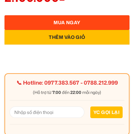
MUA NGAY
THÊM VÀO GIỎ
📞 Hotline:
0977.383.567
-
0788.212.999
(Hỗ trợ từ
7:00
đến
22:00
mỗi ngày)