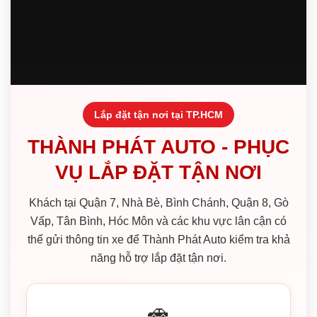
Lắp đặt tận nơi tại TP.HCM
THÀNH PHÁT AUTO - PHỤC
VỤ LẮP ĐẶT TẬN NƠI
Khách tại Quận 7, Nhà Bè, Bình Chánh, Quận 8, Gò
Vấp, Tân Bình, Hóc Môn và các khu vực lân cận có
thể gửi thông tin xe để Thành Phát Auto kiểm tra khả
năng hỗ trợ lắp đặt tận nơi.
🚗