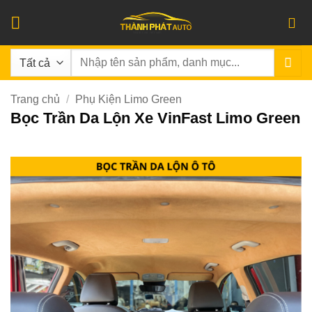
Bỏ
qua
nội
Tìm
dung
kiếm:
Trang chủ
/
Phụ Kiện Limo Green
Bọc Trần Da Lộn Xe VinFast Limo Green