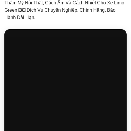
Thẩm Mỹ Nội Thất, Cách Âm Và Cách Nhiệt Cho Xe Limo
Green ❎❎ Dịch Vụ Chuyên Nghiệp, Chính Hãng, Bảo
Hành Dài Hạn.