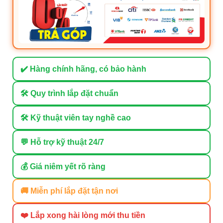
✔️ Hàng chính hãng, có bảo hành
🛠 Quy trình lắp đặt chuẩn
🛠 Kỹ thuật viên tay nghề cao
💬 Hỗ trợ kỹ thuật 24/7
💰 Giá niêm yết rõ ràng
🚚 Miễn phí lắp đặt tận nơi
❤️ Lắp xong hài lòng mới thu tiền