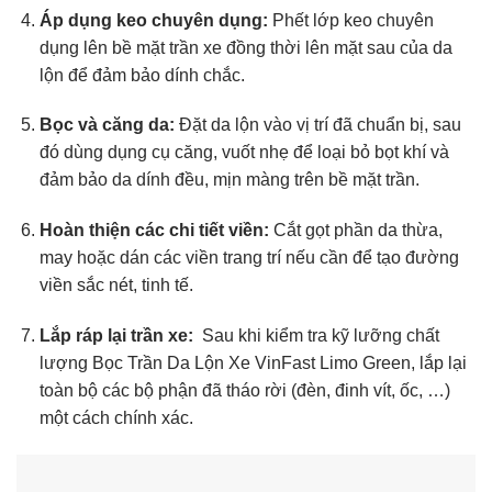
Áp dụng keo chuyên dụng:
Phết lớp keo chuyên
dụng lên bề mặt trần xe đồng thời lên mặt sau của da
lộn để đảm bảo dính chắc.
Bọc và căng da:
Đặt da lộn vào vị trí đã chuẩn bị, sau
đó dùng dụng cụ căng, vuốt nhẹ để loại bỏ bọt khí và
đảm bảo da dính đều, mịn màng trên bề mặt trần.
Hoàn thiện các chi tiết viền:
Cắt gọt phần da thừa,
may hoặc dán các viền trang trí nếu cần để tạo đường
viền sắc nét, tinh tế.
Lắp ráp lại trần xe:
Sau khi kiểm tra kỹ lưỡng chất
lượng Bọc Trần Da Lộn Xe VinFast Limo Green, lắp lại
toàn bộ các bộ phận đã tháo rời (đèn, đinh vít, ốc, …)
một cách chính xác.