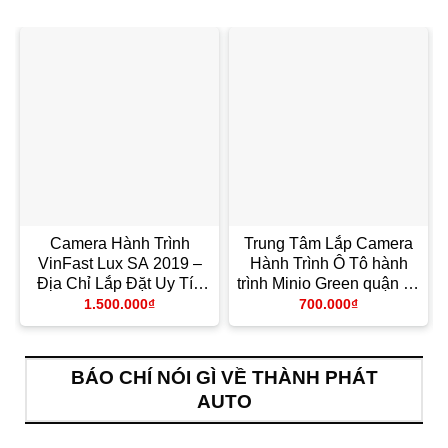
Camera Hành Trình
Trung Tâm Lắp Camera
VinFast Lux SA 2019 –
Hành Trình Ô Tô hành
Địa Chỉ Lắp Đặt Uy Tín
trình Minio Green quận 10
TPHCM
– Gắn Nhanh Trong Ngày
1.500.000
₫
700.000
₫
BÁO CHÍ NÓI GÌ VỀ THÀNH PHÁT
AUTO