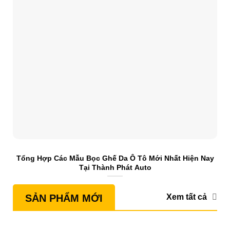
Tổng Hợp Các Mẫu Bọc Ghế Da Ô Tô Mới Nhất Hiện Nay
S
Tại Thành Phát Auto
Xem tất cả
SẢN PHẨM MỚI