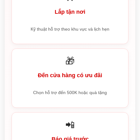
Lắp tận nơi
Kỹ thuật hỗ trợ theo khu vực và lịch hẹn
🎁
Đến cửa hàng có ưu đãi
Chọn hỗ trợ đến 500K hoặc quà tặng
📲
Báo giá trước