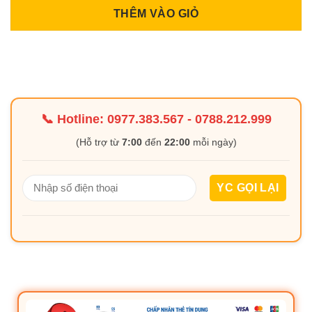
THÊM VÀO GIỎ
📞 Hotline:
0977.383.567
-
0788.212.999
(Hỗ trợ từ
7:00
đến
22:00
mỗi ngày)