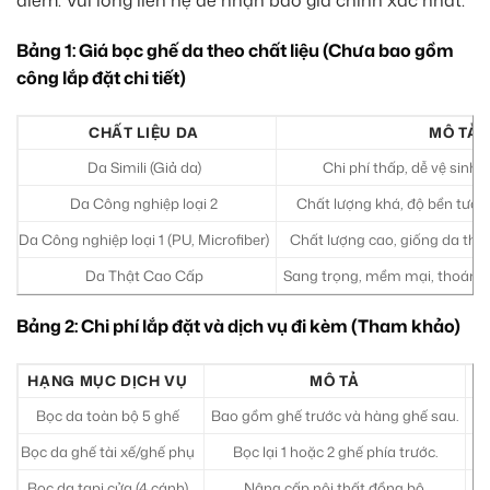
điểm. Vui lòng liên hệ để nhận báo giá chính xác nhất.
Bảng 1: Giá bọc ghế da theo chất liệu (Chưa bao gồm
công lắp đặt chi tiết)
CHẤT LIỆU DA
MÔ TẢ
Da Simili (Giả da)
Chi phí thấp, dễ vệ sinh,
Da Công nghiệp loại 2
Chất lượng khá, độ bền tươn
Da Công nghiệp loại 1 (PU, Microfiber)
Chất lượng cao, giống da thật,
Da Thật Cao Cấp
Sang trọng, mềm mại, thoáng kh
Bảng 2: Chi phí lắp đặt và dịch vụ đi kèm (Tham khảo)
HẠNG MỤC DỊCH VỤ
MÔ TẢ
C
Bọc da toàn bộ 5 ghế
Bao gồm ghế trước và hàng ghế sau.
Bọc da ghế tài xế/ghế phụ
Bọc lại 1 hoặc 2 ghế phía trước.
Bọc da tapi cửa (4 cánh)
Nâng cấp nội thất đồng bộ.