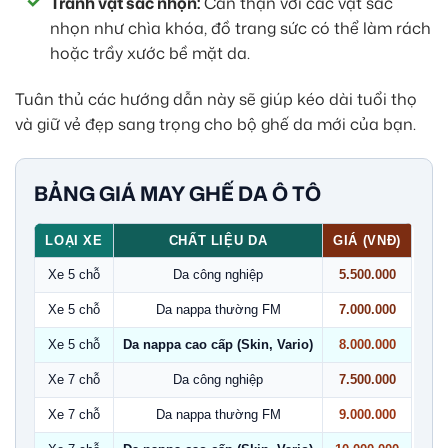
Tránh vật sắc nhọn:
Cẩn thận với các vật sắc
nhọn như chìa khóa, đồ trang sức có thể làm rách
hoặc trầy xước bề mặt da.
Tuân thủ các hướng dẫn này sẽ giúp kéo dài tuổi thọ
và giữ vẻ đẹp sang trọng cho bộ ghế da mới của bạn.
BẢNG GIÁ MAY GHẾ DA Ô TÔ
LOẠI XE
CHẤT LIỆU DA
GIÁ (VNĐ)
Xe 5 chỗ
Da công nghiệp
5.500.000
Xe 5 chỗ
Da nappa thường FM
7.000.000
Xe 5 chỗ
Da nappa cao cấp (Skin, Vario)
8.000.000
Xe 7 chỗ
Da công nghiệp
7.500.000
Xe 7 chỗ
Da nappa thường FM
9.000.000