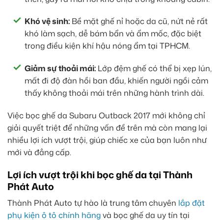
Khó vệ sinh:
Bề mặt ghế nỉ hoặc da cũ, nứt nẻ rất
khó làm sạch, dễ bám bẩn và ẩm mốc, đặc biệt
trong điều kiện khí hậu nóng ẩm tại TPHCM.
Giảm sự thoải mái:
Lớp đệm ghế có thể bị xẹp lún,
mất đi độ đàn hồi ban đầu, khiến người ngồi cảm
thấy không thoải mái trên những hành trình dài.
Việc bọc ghế da Subaru Outback 2017 mới không chỉ
giải quyết triệt để những vấn đề trên mà còn mang lại
nhiều lợi ích vượt trội, giúp chiếc xe của bạn luôn như
mới và đẳng cấp.
Lợi ích vượt trội khi bọc ghế da tại Thành
Phát Auto
Thành Phát Auto tự hào là trung tâm chuyên
lắp đặt
phụ kiện ô tô chính hãng
và bọc ghế da uy tín tại