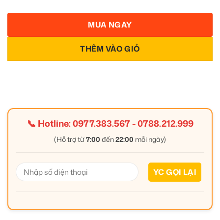
MUA NGAY
THÊM VÀO GIỎ
📞 Hotline:
0977.383.567
-
0788.212.999
(Hỗ trợ từ
7:00
đến
22:00
mỗi ngày)