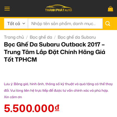
Bỏ
qua
nội
Tìm
dung
kiếm:
Trang chủ
/
Bọc ghế da
/
Bọc ghế da Subaru
Bọc Ghế Da Subaru Outback 2017 –
Trung Tâm Lắp Đặt Chính Hãng Giá
Tốt TPHCM
Lưu ý: Bảng giá, hình ảnh, thông số kỹ thuật và quà tặng có thể thay
đổi. Vui lòng liên hệ trực tiếp để được tư vấn chính xác và phù hợp.
Xin cảm ơn
5.500.000
₫