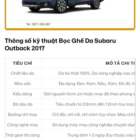
Thông số kỹ thuật Bọc Ghế Da Subaru
Outback 2017
TIÊU CHÍ
MÔ TẢ CHI TIẾ
Chất liệu da
Da bò thật 100%, Da công nghiệp cao cấp (M
Màu sắc
Đa dạng: Đen, Kem, Nâu, Xám, Đỏ đô, hoặ
Kiểu dáng
Giữ nguyên form zin hoặc may độ theo phong cách
Độ dày da
Tiêu chuẩn từ 0.8mm đến 1.2mm tùy loại da
Đường chỉ may
Chỉ đôi, chỉ nổi, chỉ chìm tùy chọn. Màu chỉ 
Công nghệ may
Sử dụng máy may công nghiệp chuyên dụng, đ
Thời gian thi công
Trung bình 1-2 ngày (tùy thuộc vào độ 