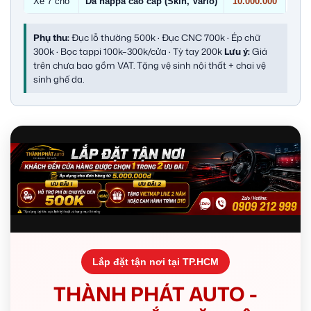
Xe 7 chỗ
Da nappa cao cấp (Skin, Vario)
10.000.000
Phụ thu:
Đục lỗ thường 500k · Đục CNC 700k · Ép chữ
300k · Bọc tappi 100k–300k/cửa · Tỳ tay 200k
Lưu ý:
Giá
trên chưa bao gồm VAT. Tặng vệ sinh nội thất + chai vệ
sinh ghế da.
Lắp đặt tận nơi tại TP.HCM
THÀNH PHÁT AUTO -