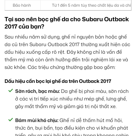
Bảo hành
Từ 1 đến 5 năm tùy theo chất liệu da và chín
Tại sao nên bọc ghế da cho Subaru Outback
2017 của bạn?
Sau nhiều năm sử dụng, ghế nỉ nguyên bản hoặc ghế
da cũ trên Subaru Outback 2017 thường xuất hiện các
dấu hiệu xuống cấp rõ rệt. Đây không chỉ là vấn đề
thẩm mỹ mà còn ảnh hưởng đến trải nghiệm lái xe và
sức khỏe. Các triệu chứng thường gặp bao gồm:
Dấu hiệu cần bọc lại ghế da trên Outback 2017
Sờn rách, bạc màu:
Da ghế bị phai màu, sờn rách
ở các vị trí tiếp xúc nhiều như mép ghế, lưng ghế,
gây mất thẩm mỹ và giảm giá trị nội thất xe.
Bám mùi khó chịu:
Ghế nỉ dễ thấm hút mồ hôi,
thức ăn, bụi bẩn, tạo điều kiện cho vi khuẩn phát
triển, gây ra mùi hôi khó chịu trong khoang cabin.