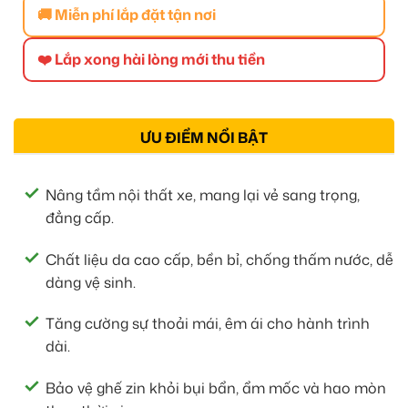
🚚 Miễn phí lắp đặt tận nơi
❤️ Lắp xong hài lòng mới thu tiền
ƯU ĐIỂM NỔI BẬT
Nâng tầm nội thất xe, mang lại vẻ sang trọng,
đẳng cấp.
Chất liệu da cao cấp, bền bỉ, chống thấm nước, dễ
dàng vệ sinh.
Tăng cường sự thoải mái, êm ái cho hành trình
dài.
Bảo vệ ghế zin khỏi bụi bẩn, ẩm mốc và hao mòn