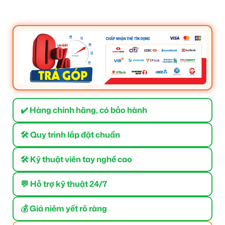
✔️ Hàng chính hãng, có bảo hành
🛠 Quy trình lắp đặt chuẩn
🛠 Kỹ thuật viên tay nghề cao
💬 Hỗ trợ kỹ thuật 24/7
💰 Giá niêm yết rõ ràng