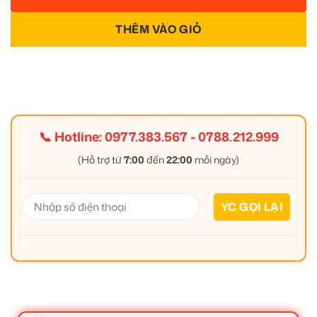
THÊM VÀO GIỎ
📞 Hotline:
0977.383.567
-
0788.212.999
(Hỗ trợ từ
7:00
đến
22:00
mỗi ngày)