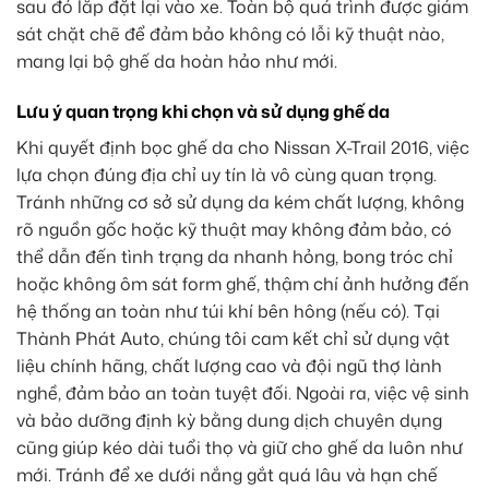
sau đó lắp đặt lại vào xe. Toàn bộ quá trình được giám
sát chặt chẽ để đảm bảo không có lỗi kỹ thuật nào,
mang lại bộ ghế da hoàn hảo như mới.
Lưu ý quan trọng khi chọn và sử dụng ghế da
Khi quyết định bọc ghế da cho Nissan X-Trail 2016, việc
lựa chọn đúng địa chỉ uy tín là vô cùng quan trọng.
Tránh những cơ sở sử dụng da kém chất lượng, không
rõ nguồn gốc hoặc kỹ thuật may không đảm bảo, có
thể dẫn đến tình trạng da nhanh hỏng, bong tróc chỉ
hoặc không ôm sát form ghế, thậm chí ảnh hưởng đến
hệ thống an toàn như túi khí bên hông (nếu có). Tại
Thành Phát Auto, chúng tôi cam kết chỉ sử dụng vật
liệu chính hãng, chất lượng cao và đội ngũ thợ lành
nghề, đảm bảo an toàn tuyệt đối. Ngoài ra, việc vệ sinh
và bảo dưỡng định kỳ bằng dung dịch chuyên dụng
cũng giúp kéo dài tuổi thọ và giữ cho ghế da luôn như
mới. Tránh để xe dưới nắng gắt quá lâu và hạn chế