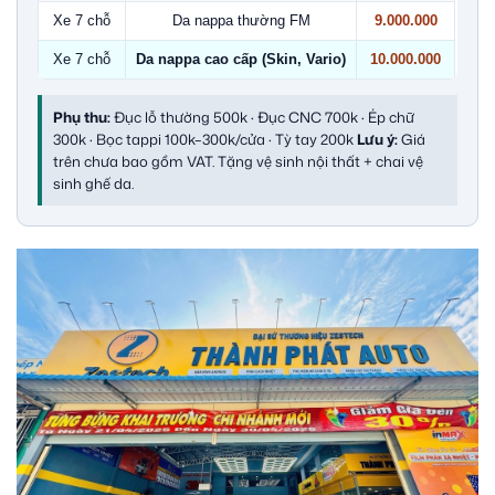
Xe 7 chỗ
Da nappa thường FM
9.000.000
Xe 7 chỗ
Da nappa cao cấp (Skin, Vario)
10.000.000
Phụ thu:
Đục lỗ thường 500k · Đục CNC 700k · Ép chữ
300k · Bọc tappi 100k–300k/cửa · Tỳ tay 200k
Lưu ý:
Giá
trên chưa bao gồm VAT. Tặng vệ sinh nội thất + chai vệ
sinh ghế da.