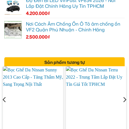
Độ Đèn Bi LED VinFast VFe34 2026 - Nơi
Lắp Đặt Chính Hãng Uy Tín TPHCM
4.200.000
₫
Nơi Cách Âm Chống Ồn Ô Tô âm chống ồn
VF2 Quận Phú Nhuận - Chính Hãng
2.500.000
₫
Sản phẩm tương tự