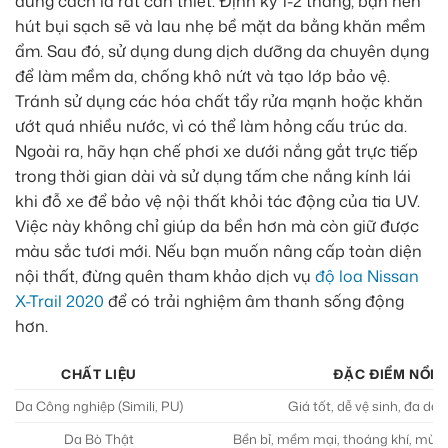
đúng cách là rất cần thiết. Định kỳ 1-2 tháng, bạn nên
hút bụi sạch sẽ và lau nhẹ bề mặt da bằng khăn mềm
ẩm. Sau đó, sử dụng dung dịch dưỡng da chuyên dụng
để làm mềm da, chống khô nứt và tạo lớp bảo vệ.
Tránh sử dụng các hóa chất tẩy rửa mạnh hoặc khăn
ướt quá nhiều nước, vì có thể làm hỏng cấu trúc da.
Ngoài ra, hãy hạn chế phơi xe dưới nắng gắt trực tiếp
trong thời gian dài và sử dụng tấm che nắng kính lái
khi đỗ xe để bảo vệ nội thất khỏi tác động của tia UV.
Việc này không chỉ giúp da bền hơn mà còn giữ được
màu sắc tươi mới. Nếu bạn muốn nâng cấp toàn diện
nội thất, đừng quên tham khảo dịch vụ
độ loa Nissan
X-Trail 2020
để có trải nghiệm âm thanh sống động
hơn.
CHẤT LIỆU
ĐẶC ĐIỂM NỔI 
Da Công nghiệp (Simili, PU)
Giá tốt, dễ vệ sinh, đa dạ
Da Bò Thật
Bền bỉ, mềm mại, thoáng khí, mùi t