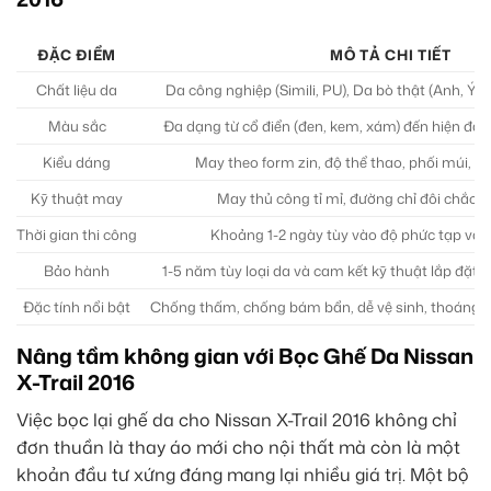
ĐẶC ĐIỂM
MÔ TẢ CHI TIẾT
Chất liệu da
Da công nghiệp (Simili, PU), Da bò thật (Anh, Ý)
Màu sắc
Đa dạng từ cổ điển (đen, kem, xám) đến hiện đại 
Kiểu dáng
May theo form zin, độ thể thao, phối múi, dậ
Kỹ thuật may
May thủ công tỉ mỉ, đường chỉ đôi chắc ch
Thời gian thi công
Khoảng 1-2 ngày tùy vào độ phức tạp và loạ
Bảo hành
1-5 năm tùy loại da và cam kết kỹ thuật lắp đặt 
Đặc tính nổi bật
Chống thấm, chống bám bẩn, dễ vệ sinh, thoáng kh
Nâng tầm không gian với Bọc Ghế Da Nissan
X-Trail 2016
Việc bọc lại ghế da cho Nissan X-Trail 2016 không chỉ
đơn thuần là thay áo mới cho nội thất mà còn là một
khoản đầu tư xứng đáng mang lại nhiều giá trị. Một bộ