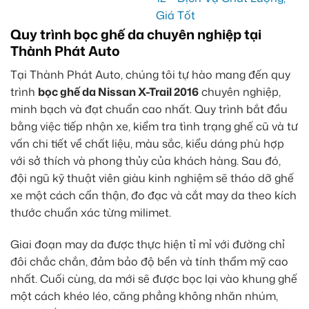
Quy trình bọc ghế da chuyên nghiệp tại
Thành Phát Auto
Tại Thành Phát Auto, chúng tôi tự hào mang đến quy
trình
bọc ghế da Nissan X-Trail 2016
chuyên nghiệp,
minh bạch và đạt chuẩn cao nhất. Quy trình bắt đầu
bằng việc tiếp nhận xe, kiểm tra tình trạng ghế cũ và tư
vấn chi tiết về chất liệu, màu sắc, kiểu dáng phù hợp
với sở thích và phong thủy của khách hàng. Sau đó,
đội ngũ kỹ thuật viên giàu kinh nghiệm sẽ tháo dỡ ghế
xe một cách cẩn thận, đo đạc và cắt may da theo kích
thước chuẩn xác từng milimet.
Giai đoạn may da được thực hiện tỉ mỉ với đường chỉ
đôi chắc chắn, đảm bảo độ bền và tính thẩm mỹ cao
nhất. Cuối cùng, da mới sẽ được bọc lại vào khung ghế
một cách khéo léo, căng phẳng không nhăn nhúm,