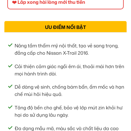
❤️ Lắp xong hài lòng mới thu tiền
ƯU ĐIỂM NỔI BẬT
Nâng tầm thẩm mỹ nội thất, tạo vẻ sang trọng,
đẳng cấp cho Nissan X-Trail 2016.
Cải thiện cảm giác ngồi êm ái, thoải mái hơn trên
mọi hành trình dài.
Dễ dàng vệ sinh, chống bám bẩn, ẩm mốc và hạn
chế mùi hôi hiệu quả.
Tăng độ bền cho ghế, bảo vệ lớp mút zin khỏi hư
hại do sử dụng lâu ngày.
Đa dạng mẫu mã, màu sắc và chất liệu da cao