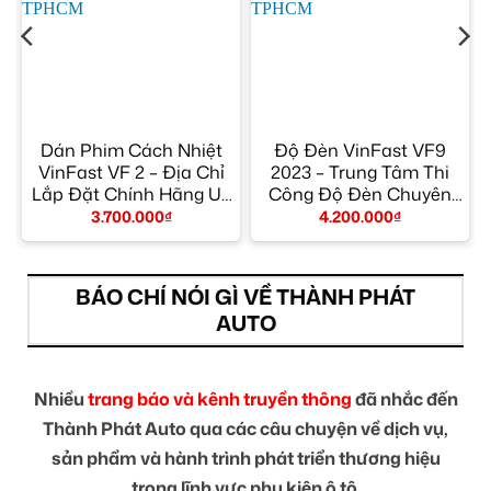
n
Dán Phim Cách Nhiệt
Độ Đèn VinFast VF9
VinFast VF 2 – Địa Chỉ
2023 – Trung Tâm Thi
Lắp Đặt Chính Hãng Uy
Công Độ Đèn Chuyên
Tín TPHCM
Nghiệp Giá Tốt TPHCM
3.700.000
₫
4.200.000
₫
BÁO CHÍ NÓI GÌ VỀ THÀNH PHÁT
AUTO
Nhiều
trang báo và kênh truyền thông
đã nhắc đến
Thành Phát Auto qua các câu chuyện về dịch vụ,
sản phẩm và hành trình phát triển thương hiệu
trong lĩnh vực phụ kiện ô tô.