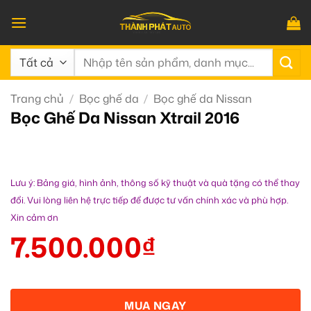
Bỏ
qua
nội
Tìm
dung
kiếm:
Trang chủ
/
Bọc ghế da
/
Bọc ghế da Nissan
Bọc Ghế Da Nissan Xtrail 2016
Lưu ý: Bảng giá, hình ảnh, thông số kỹ thuật và quà tặng có thể thay
đổi. Vui lòng liên hệ trực tiếp để được tư vấn chính xác và phù hợp.
Xin cảm ơn
7.500.000
₫
MUA NGAY