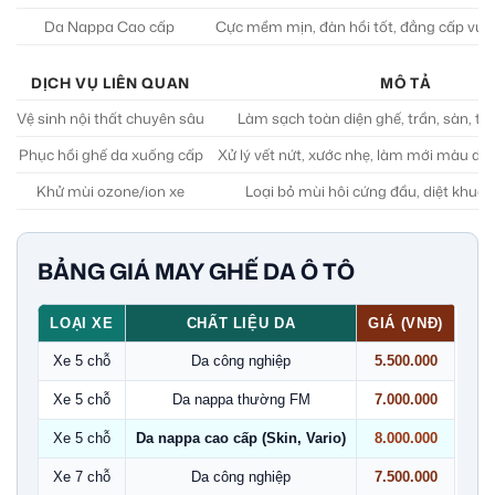
Da Nappa Cao cấp
Cực mềm mịn, đàn hồi tốt, đẳng cấp vượt 
DỊCH VỤ LIÊN QUAN
MÔ TẢ
Vệ sinh nội thất chuyên sâu
Làm sạch toàn diện ghế, trần, sàn, tap
Phục hồi ghế da xuống cấp
Xử lý vết nứt, xước nhẹ, làm mới màu da (
Khử mùi ozone/ion xe
Loại bỏ mùi hôi cứng đầu, diệt khuẩn
BẢNG GIÁ MAY GHẾ DA Ô TÔ
LOẠI XE
CHẤT LIỆU DA
GIÁ (VNĐ)
Xe 5 chỗ
Da công nghiệp
5.500.000
Xe 5 chỗ
Da nappa thường FM
7.000.000
Xe 5 chỗ
Da nappa cao cấp (Skin, Vario)
8.000.000
Xe 7 chỗ
Da công nghiệp
7.500.000