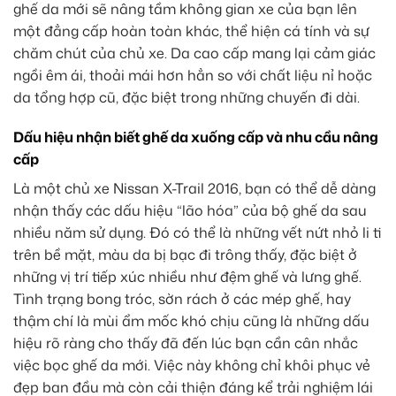
ghế da mới sẽ nâng tầm không gian xe của bạn lên
một đẳng cấp hoàn toàn khác, thể hiện cá tính và sự
chăm chút của chủ xe. Da cao cấp mang lại cảm giác
ngồi êm ái, thoải mái hơn hẳn so với chất liệu nỉ hoặc
da tổng hợp cũ, đặc biệt trong những chuyến đi dài.
Dấu hiệu nhận biết ghế da xuống cấp và nhu cầu nâng
cấp
Là một chủ xe Nissan X-Trail 2016, bạn có thể dễ dàng
nhận thấy các dấu hiệu “lão hóa” của bộ ghế da sau
nhiều năm sử dụng. Đó có thể là những vết nứt nhỏ li ti
trên bề mặt, màu da bị bạc đi trông thấy, đặc biệt ở
những vị trí tiếp xúc nhiều như đệm ghế và lưng ghế.
Tình trạng bong tróc, sờn rách ở các mép ghế, hay
thậm chí là mùi ẩm mốc khó chịu cũng là những dấu
hiệu rõ ràng cho thấy đã đến lúc bạn cần cân nhắc
việc bọc ghế da mới. Việc này không chỉ khôi phục vẻ
đẹp ban đầu mà còn cải thiện đáng kể trải nghiệm lái