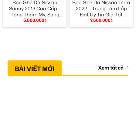
Bọc Ghế Da Nissan
Bọc Ghế Da Nissan Terra
Sunny 2013 Cao Cấp –
2022 – Trung Tâm Lắp
Tăng Thẩm Mỹ, Sang
Đặt Uy Tín Giá Tốt
5.500.000
₫
7.500.000
₫
Trọng Nội Thất
TPHCM
BÀI VIẾT MỚI
Xem tất cả