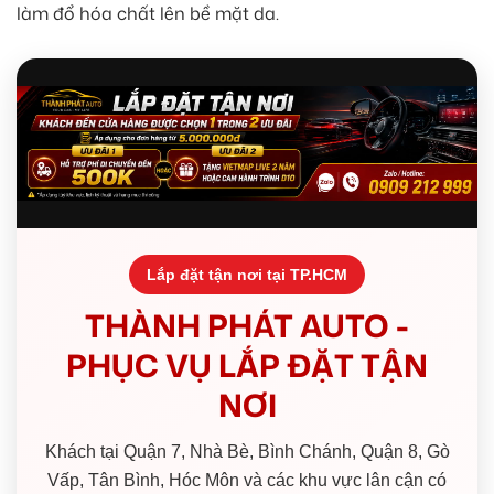
làm đổ hóa chất lên bề mặt da.
Lắp đặt tận nơi tại TP.HCM
THÀNH PHÁT AUTO -
PHỤC VỤ LẮP ĐẶT TẬN
NƠI
Khách tại Quận 7, Nhà Bè, Bình Chánh, Quận 8, Gò
Vấp, Tân Bình, Hóc Môn và các khu vực lân cận có