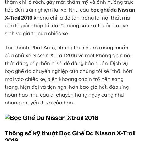
thậm chí là rách, gây mất thẩm mỹ và ảnh hưởng trực
tiếp đến trải nghiệm lái xe. Nhu cầu
bọc ghế da Nissan
X-Trail 2016
không chỉ là để tân trang lại nội thất mà
còn là giải pháp tối ưu để nâng cao sự thoải mái, vệ
sinh và giá trị của chiếc xe.
Tại Thành Phát Auto, chúng tôi hiểu rõ mong muốn
của chủ xe Nissan X-Trail 2016 về một không gian nội
thất đẳng cấp, bền bỉ và dễ dàng bảo quản. Dịch vụ
bọc ghế da chuyên nghiệp của chúng tôi sẽ “thổi hồn”
mới vào chiếc xe, biến khoang cabin trở nên sang
trọng, hiện đại và tiện nghi hơn bao giờ hết, đáp ứng
hoàn hảo nhu cầu di chuyển hàng ngày cũng như
những chuyến đi xa của bạn.
Thông số kỹ thuật Bọc Ghế Da Nissan X-Trail
2016