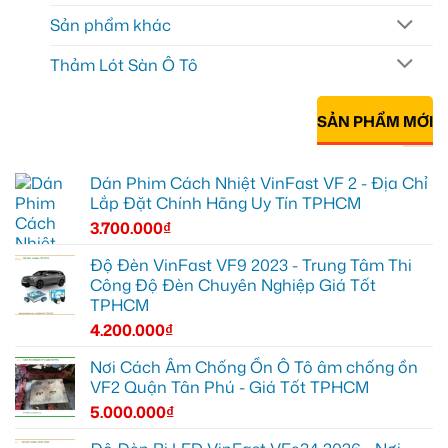
Sản phẩm khác
Thảm Lót Sàn Ô Tô
SẢN PHẨM MỚI
Dán Phim Cách Nhiệt VinFast VF 2 - Địa Chỉ
Lắp Đặt Chính Hãng Uy Tín TPHCM
3.700.000
₫
Độ Đèn VinFast VF9 2023 - Trung Tâm Thi
Công Độ Đèn Chuyên Nghiệp Giá Tốt
TPHCM
4.200.000
₫
Nơi Cách Âm Chống Ồn Ô Tô âm chống ồn
VF2 Quận Tân Phú - Giá Tốt TPHCM
5.000.000
₫