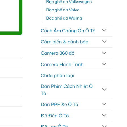
Bọc ghế da Volkswagen
Bọc ghế da Volvo
Bọc ghế da Wuling
Cách Âm Chống Ồn Ô Tô
Cảm biến & cảnh báo
Camera 360 độ
Camera Hành Trình
Chưa phân loại
Dán Phim Cách Nhiệt Ô
Tô
Dán PPF Xe Ô Tô
Độ Đèn Ô Tô
Độ Loa Ô Tô