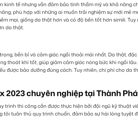
chọn kinh tế nhưng vẫn đảm bảo tính thẩm mỹ và khả năng 
i chăng, phù hợp với những ai muốn trải nghiệm sự mới mẻ 
m mại, giống da thật hơn và có độ bền tốt hơn simili. Tuy 
n da thật.
rọng, bền bỉ và cảm giác ngồi thoải mái nhất. Da thật, đặc 
g thoát khí tốt, giúp giảm cảm giác nóng bức khi ngồi lâu.
ếu được bảo dưỡng đúng cách. Tuy nhiên, chi phí cho da t
x 2023 chuyên nghiệp tại Thành Phá
 trình thi công cần được thực hiện bởi đội ngũ kỹ thuật vi
 tôi tuân thủ quy trình chuẩn, đảm bảo sự hài lòng tuyệt đ