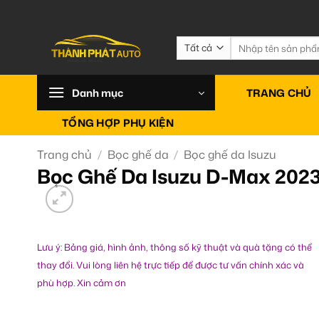
Bỏ
qua
nội
Tìm
kiếm:
dung
Danh mục
TRANG CHỦ
TỔNG HỢP PHỤ KIỆN
Trang chủ
/
Bọc ghế da
/
Bọc ghế da Isuzu
Bọc Ghế Da Isuzu D-Max 2023
Lưu ý: Bảng giá, hình ảnh, thông số kỹ thuật và quà tặng có thể
thay đổi. Vui lòng liên hệ trực tiếp để được tư vấn chính xác và
phù hợp. Xin cảm ơn