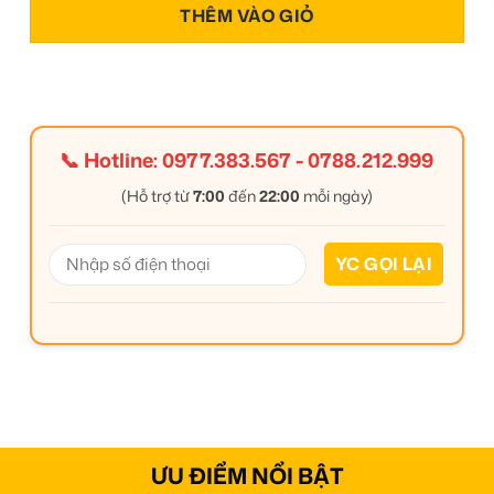
THÊM VÀO GIỎ
📞 Hotline:
0977.383.567
-
0788.212.999
(Hỗ trợ từ
7:00
đến
22:00
mỗi ngày)
ƯU ĐIỂM NỔI BẬT