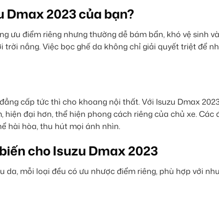
zu Dmax 2023 của bạn?
ng ưu điểm riêng nhưng thường dễ bám bẩn, khó vệ sinh v
 trời nắng. Việc bọc ghế da không chỉ giải quyết triệt để n
 đẳng cấp tức thì cho khoang nội thất. Với Isuzu Dmax 2023
m, hiện đại hơn, thể hiện phong cách riêng của chủ xe. Các
ể hài hòa, thu hút mọi ánh nhìn.
ổ biến cho Isuzu Dmax 2023
iệu da, mỗi loại đều có ưu nhược điểm riêng, phù hợp với nh