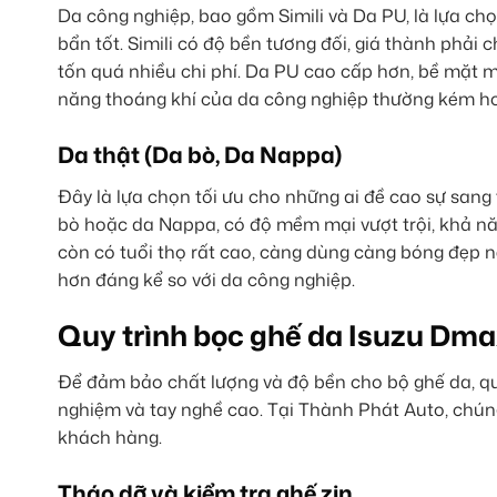
Da công nghiệp, bao gồm Simili và Da PU, là lựa 
bẩn tốt. Simili có độ bền tương đối, giá thành phả
tốn quá nhiều chi phí. Da PU cao cấp hơn, bề mặt mề
năng thoáng khí của da công nghiệp thường kém hơ
Da thật (Da bò, Da Nappa)
Đây là lựa chọn tối ưu cho những ai đề cao sự sang t
bò hoặc da Nappa, có độ mềm mại vượt trội, khả năn
còn có tuổi thọ rất cao, càng dùng càng bóng đẹp n
hơn đáng kể so với da công nghiệp.
Quy trình bọc ghế da Isuzu Dma
Để đảm bảo chất lượng và độ bền cho bộ ghế da, quy
nghiệm và tay nghề cao. Tại Thành Phát Auto, chúng
khách hàng.
Tháo dỡ và kiểm tra ghế zin