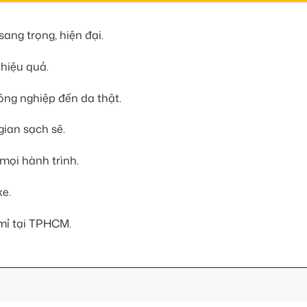
ang trọng, hiện đại.
 hiệu quả.
ông nghiệp đến da thật.
gian sạch sẽ.
 mọi hành trình.
xe.
 mỉ tại TPHCM.