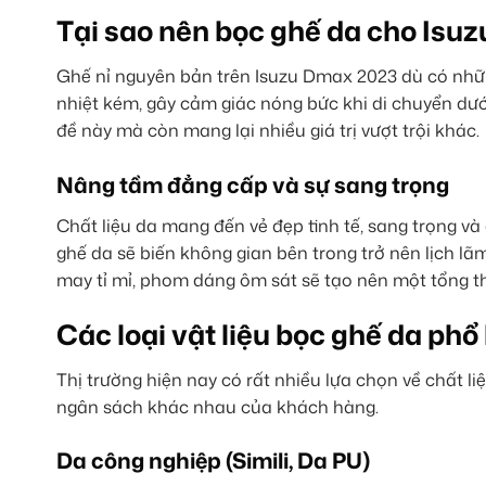
Tại sao nên bọc ghế da cho Isu
Ghế nỉ nguyên bản trên Isuzu Dmax 2023 dù có nhữ
nhiệt kém, gây cảm giác nóng bức khi di chuyển dưới
đề này mà còn mang lại nhiều giá trị vượt trội khác.
Nâng tầm đẳng cấp và sự sang trọng
Chất liệu da mang đến vẻ đẹp tinh tế, sang trọng và
ghế da sẽ biến không gian bên trong trở nên lịch lã
may tỉ mỉ, phom dáng ôm sát sẽ tạo nên một tổng th
Các loại vật liệu bọc ghế da ph
Thị trường hiện nay có rất nhiều lựa chọn về chất l
ngân sách khác nhau của khách hàng.
Da công nghiệp (Simili, Da PU)