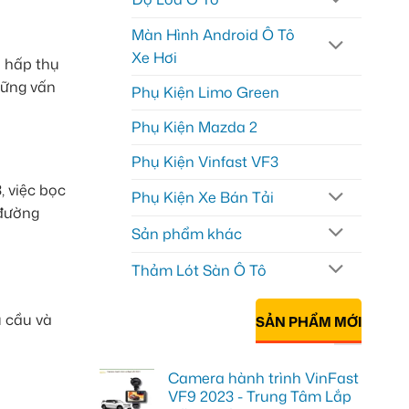
Màn Hình Android Ô Tô
Xe Hơi
à hấp thụ
hững vấn
Phụ Kiện Limo Green
Phụ Kiện Mazda 2
Phụ Kiện Vinfast VF3
, việc bọc
Phụ Kiện Xe Bán Tải
 đường
Sản phẩm khác
Thảm Lót Sàn Ô Tô
u cầu và
SẢN PHẨM MỚI
Camera hành trình VinFast
VF9 2023 - Trung Tâm Lắp