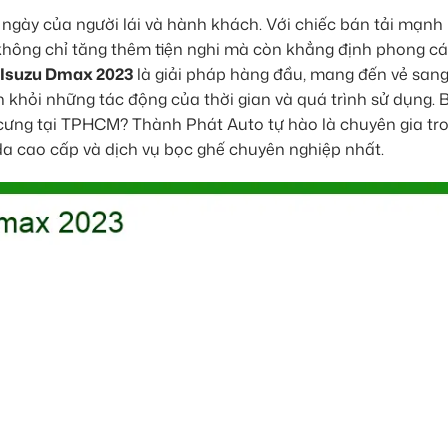
ỗi ngày của người lái và hành khách. Với chiếc bán tải mạnh
không chỉ tăng thêm tiện nghi mà còn khẳng định phong c
 Isuzu Dmax 2023
là giải pháp hàng đầu, mang đến vẻ sang
n khỏi những tác động của thời gian và quá trình sử dụng.
ế cưng tại TPHCM? Thành Phát Auto tự hào là chuyên gia tro
da cao cấp và dịch vụ bọc ghế chuyên nghiệp nhất.