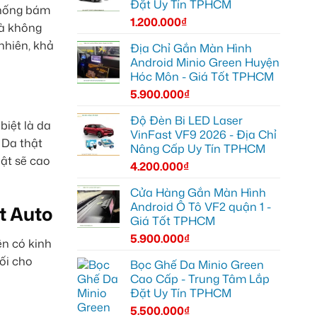
Đặt Uy Tín TPHCM
chống bám
1.200.000
₫
mà không
nhiên, khả
Địa Chỉ Gắn Màn Hình
Android Minio Green Huyện
Hóc Môn - Giá Tốt TPHCM
5.900.000
₫
Độ Đèn Bi LED Laser
biệt là da
VinFast VF9 2026 - Địa Chỉ
 Da thật
Nâng Cấp Uy Tín TPHCM
hật sẽ cao
4.200.000
₫
Cửa Hàng Gắn Màn Hình
Android Ô Tô VF2 quận 1 -
t Auto
Giá Tốt TPHCM
5.900.000
₫
ên có kinh
ối cho
Bọc Ghế Da Minio Green
Cao Cấp - Trung Tâm Lắp
Đặt Uy Tín TPHCM
5.500.000
₫