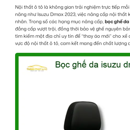
Nội thất ô tô là không gian trải nghiệm trực tiếp m
năng như Isuzu Dmax 2023, việc nâng cấp nội thất 
nhân. Trong số các hạng mục nâng cấp,
bọc ghế da
đẳng cấp vượt trội, đồng thời bảo vệ ghế nguyên bả
tìm kiếm một địa chỉ uy tín để “thay áo mới” cho x
vực độ nội thất ô tô, cam kết mang đến chất lượng 