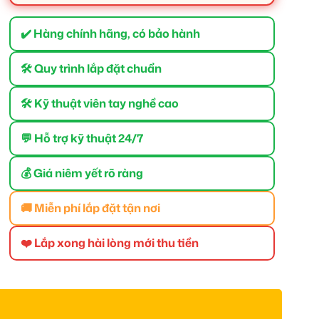
✔️ Hàng chính hãng, có bảo hành
🛠 Quy trình lắp đặt chuẩn
🛠 Kỹ thuật viên tay nghề cao
💬 Hỗ trợ kỹ thuật 24/7
💰 Giá niêm yết rõ ràng
🚚 Miễn phí lắp đặt tận nơi
❤️ Lắp xong hài lòng mới thu tiền