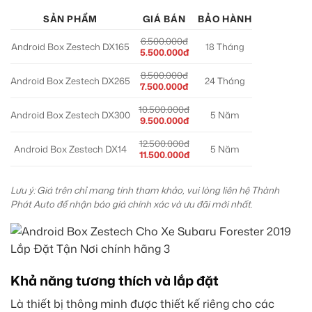
SẢN PHẨM
GIÁ BÁN
BẢO HÀNH
6.500.000đ
Android Box Zestech DX165
18 Tháng
5.500.000đ
8.500.000đ
Android Box Zestech DX265
24 Tháng
7.500.000đ
10.500.000đ
Android Box Zestech DX300
5 Năm
9.500.000đ
12.500.000đ
Android Box Zestech DX14
5 Năm
11.500.000đ
Lưu ý: Giá trên chỉ mang tính tham khảo, vui lòng liên hệ Thành
Phát Auto để nhận báo giá chính xác và ưu đãi mới nhất.
Khả năng tương thích và lắp đặt
Là thiết bị thông minh được thiết kế riêng cho các