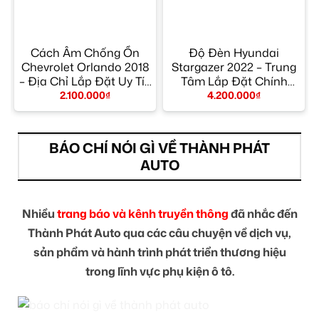
Cách Âm Chống Ồn
Độ Đèn Hyundai
Chevrolet Orlando 2018
Stargazer 2022 – Trung
– Địa Chỉ Lắp Đặt Uy Tín
Tâm Lắp Đặt Chính
TPHCM
Hãng Giá Tốt TPHCM
2.100.000
₫
4.200.000
₫
BÁO CHÍ NÓI GÌ VỀ THÀNH PHÁT
AUTO
Nhiều
trang báo và kênh truyền thông
đã nhắc đến
Thành Phát Auto qua các câu chuyện về dịch vụ,
sản phẩm và hành trình phát triển thương hiệu
trong lĩnh vực phụ kiện ô tô.