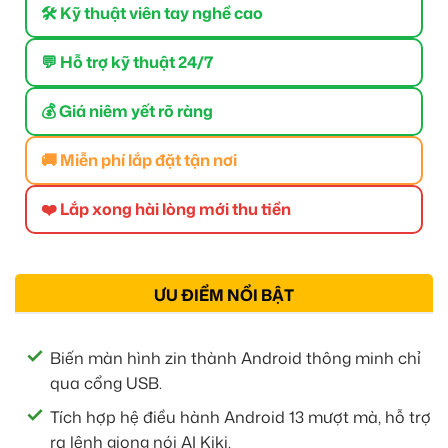
🛠 Kỹ thuật viên tay nghề cao
💬 Hỗ trợ kỹ thuật 24/7
💰 Giá niêm yết rõ ràng
🚚 Miễn phí lắp đặt tận nơi
❤️ Lắp xong hài lòng mới thu tiền
ƯU ĐIỂM NỔI BẬT
Biến màn hình zin thành Android thông minh chỉ
qua cổng USB.
Tích hợp hệ điều hành Android 13 mượt mà, hỗ trợ
ra lệnh giọng nói AI Kiki.