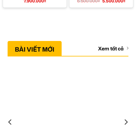
7.900.000
₫
6.500.000
₫
5.500.000
₫
BÀI VIẾT MỚI
Xem tất cả