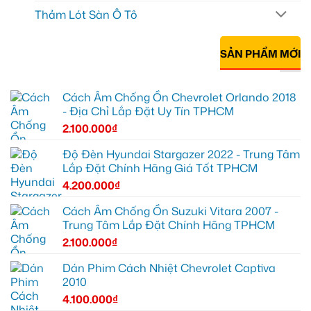
Thảm Lót Sàn Ô Tô
SẢN PHẨM MỚI
Cách Âm Chống Ồn Chevrolet Orlando 2018
- Địa Chỉ Lắp Đặt Uy Tín TPHCM
2.100.000
₫
Độ Đèn Hyundai Stargazer 2022 - Trung Tâm
Lắp Đặt Chính Hãng Giá Tốt TPHCM
4.200.000
₫
Cách Âm Chống Ồn Suzuki Vitara 2007 -
Trung Tâm Lắp Đặt Chính Hãng TPHCM
2.100.000
₫
Dán Phim Cách Nhiệt Chevrolet Captiva
2010
4.100.000
₫