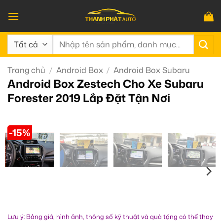
Bỏ
qua
nội
Tìm
dung
kiếm:
Trang chủ
/
Android Box
/
Android Box Subaru
Android Box Zestech Cho Xe Subaru
Forester 2019 Lắp Đặt Tận Nơi
-15%
Lưu ý: Bảng giá, hình ảnh, thông số kỹ thuật và quà tặng có thể thay