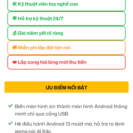
🛠 Kỹ thuật viên tay nghề cao
💬 Hỗ trợ kỹ thuật 24/7
💰 Giá niêm yết rõ ràng
🚚 Miễn phí lắp đặt tận nơi
❤️ Lắp xong hài lòng mới thu tiền
ƯU ĐIỂM NỔI BẬT
Biến màn hình zin thành màn hình Android thông
minh chỉ qua cổng USB.
Hệ điều hành Android 13 mượt mà, hỗ trợ ra lệnh
giọng nói AI Kiki.