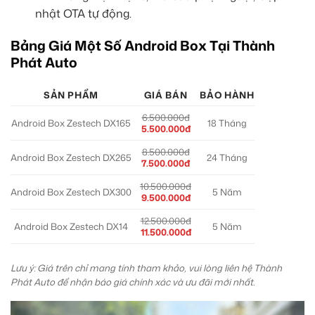
nhật OTA tự động.
Bảng Giá Một Số Android Box Tại Thành
Phát Auto
SẢN PHẨM
GIÁ BÁN
BẢO HÀNH
6.500.000đ
Android Box Zestech DX165
18 Tháng
5.500.000đ
8.500.000đ
Android Box Zestech DX265
24 Tháng
7.500.000đ
10.500.000đ
Android Box Zestech DX300
5 Năm
9.500.000đ
12.500.000đ
Android Box Zestech DX14
5 Năm
11.500.000đ
Lưu ý: Giá trên chỉ mang tính tham khảo, vui lòng liên hệ Thành
Phát Auto để nhận báo giá chính xác và ưu đãi mới nhất.