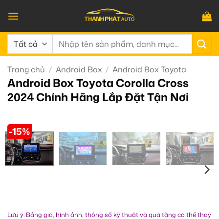
Bỏ
qua
nội
Tìm
dung
kiếm:
Trang chủ
/
Android Box
/
Android Box Toyota
Android Box Toyota Corolla Cross
2024 Chính Hãng Lắp Đặt Tận Nơi
-15%
Lưu ý: Bảng giá, hình ảnh, thông số kỹ thuật và quà tặng có thể thay