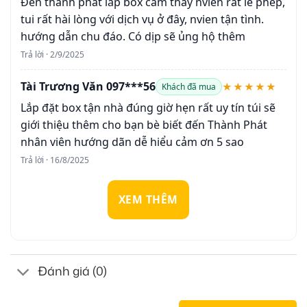
Đến thành phát lắp box cảm thấy nvien rất lễ phép,
tui rất hài lòng với dịch vụ ở đây, nvien tận tình.
hướng dẫn chu đáo. Có dịp sẽ ủng hộ thêm
Trả lời · 2/9/2025
Tài Trương Văn 097***56
★★★★★
Khách đã mua
Lắp đặt box tận nhà đúng giờ hẹn rất uy tín túi sẽ
giới thiệu thêm cho bạn bè biết đến Thành Phát
nhân viên hướng dãn dễ hiểu cảm ơn 5 sao
Trả lời · 16/8/2025
XEM THÊM
Đánh giá (0)