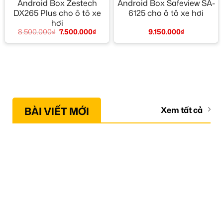
Android Box Zestech
Android Box Safeview SA-
DX265 Plus cho ô tô xe
6125 cho ô tô xe hơi
hơi
9.150.000
₫
8.500.000
₫
7.500.000
₫
BÀI VIẾT MỚI
Xem tất cả