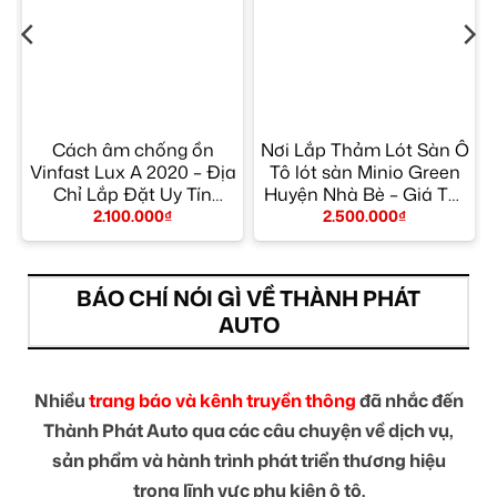
h
Cách âm chống ồn
Nơi Lắp Thảm Lót Sàn Ô
Vinfast Lux A 2020 – Địa
Tô lót sàn Minio Green
n
Chỉ Lắp Đặt Uy Tín
Huyện Nhà Bè – Giá Tốt
TPHCM
TPHCM
2.100.000
₫
2.500.000
₫
BÁO CHÍ NÓI GÌ VỀ THÀNH PHÁT
AUTO
Nhiều
trang báo và kênh truyền thông
đã nhắc đến
Thành Phát Auto qua các câu chuyện về dịch vụ,
sản phẩm và hành trình phát triển thương hiệu
trong lĩnh vực phụ kiện ô tô.