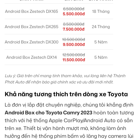
6.500.000đ
Android Box Zestech DX165
18 Tháng
5.500.000đ
8.500.000đ
Android Box Zestech DX265
24 Tháng
7.500.000đ
10.500.000đ
Android Box Zestech DX300
5 Năm
9.500.000đ
12.500.000đ
Android Box Zestech DX14
5 Năm
11.500.000đ
Lưu ý: Giá trên chỉ mang tính tham khảo, vui lòng liên hệ Thành
Phát Auto để nhận báo giá chính xác và ưu đãi mới nhất.
Khả năng tương thích trên dòng xe Toyota
Là đơn vị lắp đặt chuyên nghiệp, chúng tôi khẳng định
Android Box cho Toyota Camry 2023
hoàn toàn tương
thích với hệ thống Apple CarPlay/Android Auto có sẵn
trên xe. Thiết bị vận hành mượt mà, không làm ảnh
hưởng đến hệ thống phím bấm vô lăng hay camera lùi