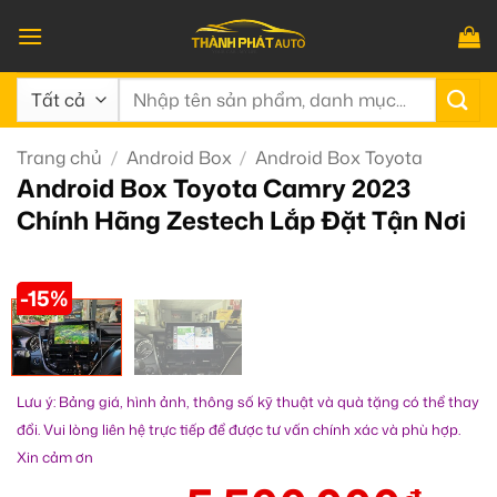
Bỏ
qua
nội
Tìm
dung
kiếm:
Trang chủ
/
Android Box
/
Android Box Toyota
Android Box Toyota Camry 2023
Chính Hãng Zestech Lắp Đặt Tận Nơi
-15%
Lưu ý: Bảng giá, hình ảnh, thông số kỹ thuật và quà tặng có thể thay
đổi. Vui lòng liên hệ trực tiếp để được tư vấn chính xác và phù hợp.
Xin cảm ơn