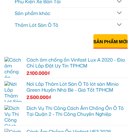
Phụ Kiện Xe Bán Tải
Sản phẩm khác
Thảm Lót Sàn Ô Tô
SẢN PHẨM MỚI
Cách âm chống ồn Vinfast Lux A 2020 - Địa
Chỉ Lắp Đặt Uy Tín TPHCM
2.100.000
₫
Nơi Lắp Thảm Lót Sàn Ô Tô lót sàn Minio
Green Huyện Nhà Bè - Giá Tốt TPHCM
2.500.000
₫
Dịch Vụ Thi Công Cách Âm Chống Ồn Ô Tô
Tại Quận 2 - Thi Công Chuyên Nghiệp
Cách Âm Chống Ồn Vinfast VF3 2026 -