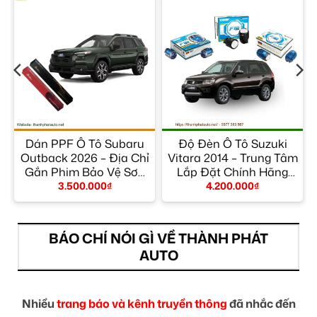
r
Dán PPF Ô Tô Subaru
Độ Đèn Ô Tô Suzuki
m
Outback 2026 – Địa Chỉ
Vitara 2014 – Trung Tâm
Gắn Phim Bảo Vệ Sơn
Lắp Đặt Chính Hãng
Uy Tín TPHCM
TPHCM
3.500.000
₫
4.200.000
₫
BÁO CHÍ NÓI GÌ VỀ THÀNH PHÁT
AUTO
Nhiều
trang báo và kênh truyền thông
đã nhắc đến