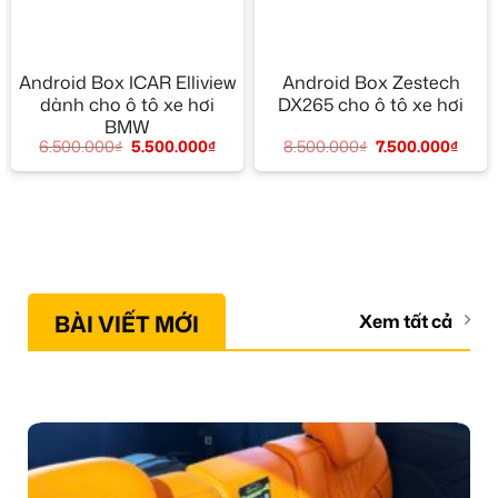
Android Box ICAR Elliview
Android Box Zestech
dành cho ô tô xe hơi
DX265 cho ô tô xe hơi
BMW
8.500.000
₫
7.500.000
₫
6.500.000
₫
5.500.000
₫
BÀI VIẾT MỚI
Xem tất cả