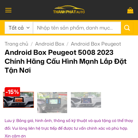
Bỏ
qua
nội
Tìm
dung
kiếm:
Trang chủ
/
Android Box
/
Android Box Peugeot
Android Box Peugeot 5008 2023
Chính Hãng Cấu Hình Mạnh Lắp Đặt
Tận Nơi
-15%
Lưu ý: Bảng giá, hình ảnh, thông số kỹ thuật và quà tặng có thể thay
đổi. Vui lòng liên hệ trực tiếp để được tư vấn chính xác và phù hợp.
Xin cảm ơn