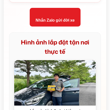
Nhắn Zalo gửi đời xe
Hình ảnh lắp đặt tận nơi
thực tế