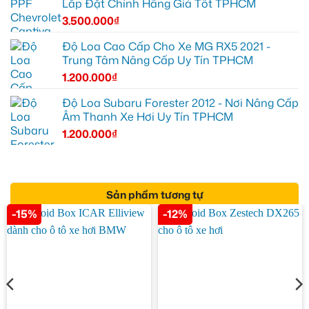
Lắp Đặt Chính Hãng Giá Tốt TPHCM
3.500.000
₫
Độ Loa Cao Cấp Cho Xe MG RX5 2021 -
Trung Tâm Nâng Cấp Uy Tín TPHCM
1.200.000
₫
Độ Loa Subaru Forester 2012 - Nơi Nâng Cấp
Âm Thanh Xe Hơi Uy Tín TPHCM
1.200.000
₫
Sản phẩm tương tự
-15%
-12%