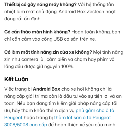
Thiết bị có gây nóng máy không?
Với hệ thống tản
nhiệt làm mát chủ động, Android Box Zestech hoạt
động rất ổn định.
Có cần tháo màn hình không?
Hoàn toàn không, bạn
chỉ cần cắm vào cổng USB có sẵn trên xe.
Có làm mất tính năng zin của xe không?
Mọi tính năng
zin như camera lùi, cảm biến va chạm hay phím vô
lăng đều được giữ nguyên 100%.
Kết Luận
Việc trang bị
Android Box
cho xe hơi không chỉ là
nâng cấp giải trí mà còn là đầu tư vào sự tiện lợi và an
toàn. Nếu bạn đang tìm kiếm giải pháp nâng cấp tối
ưu, hãy tham khảo thêm dịch vụ
phủ gầm cho ô tô
Peugeot
hoặc trang bị
thảm lót sàn ô tô Peugeot
3008/5008 cao cấp
để hoàn thiện xế yêu của mình.