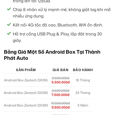
trong lên tới 128GB.
Chip 8 nhân xử lý mạnh mẽ, không giật lag khi mở
nhiều ứng dụng.
Kết nối 4G tốc độ cao, Bluetooth, Wifi ổn định.
Hỗ trợ cổng USB Plug & Play, lắp đặt trong 30
giây.
Bảng Giá Một Số Android Box Tại Thành
Phát Auto
SẢN PHẨM
GIÁ BÁN
BẢO HÀNH
6.500.000đ
Android Box Zestech DX165
18 Tháng
5.500.000đ
8.500.000đ
Android Box Zestech DX265
24 Tháng
7.500.000đ
10.500.000đ
Android Box Zestech DX300
5 Năm
9.500.000đ