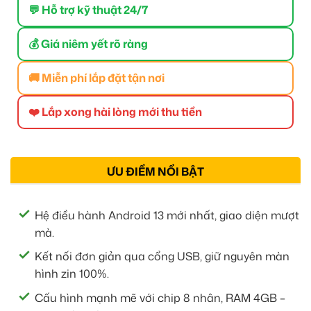
💬 Hỗ trợ kỹ thuật 24/7
💰 Giá niêm yết rõ ràng
🚚 Miễn phí lắp đặt tận nơi
❤️ Lắp xong hài lòng mới thu tiền
ƯU ĐIỂM NỔI BẬT
Hệ điều hành Android 13 mới nhất, giao diện mượt
mà.
Kết nối đơn giản qua cổng USB, giữ nguyên màn
hình zin 100%.
Cấu hình mạnh mẽ với chip 8 nhân, RAM 4GB –