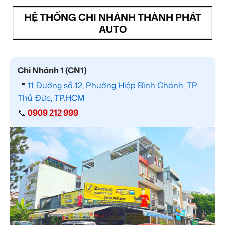
HỆ THỐNG CHI NHÁNH THÀNH PHÁT
AUTO
Chi Nhánh 1 (CN1)
📍
11 Đường số 12, Phường Hiệp Bình Chánh, TP.
Thủ Đức, TP.HCM
📞
0909 212 999