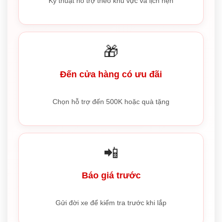
Kỹ thuật hỗ trợ theo khu vực và lịch hẹn
🎁
Đến cửa hàng có ưu đãi
Chọn hỗ trợ đến 500K hoặc quà tặng
📲
Báo giá trước
Gửi đời xe để kiểm tra trước khi lắp