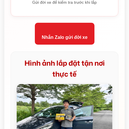
Gửi đời xe để kiểm tra trước khi lắp
Nhắn Zalo gửi đời xe
Hình ảnh lắp đặt tận nơi
thực tế