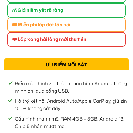
💰 Giá niêm yết rõ ràng
🚚 Miễn phí lắp đặt tận nơi
❤️ Lắp xong hài lòng mới thu tiền
ƯU ĐIỂM NỔI BẬT
Biến màn hình zin thành màn hình Android thông
minh chỉ qua cổng USB.
Hỗ trợ kết nối Android Auto/Apple CarPlay, giữ zin
100% không cắt dây.
Cấu hình mạnh mẽ: RAM 4GB – 8GB, Android 13,
Chip 8 nhân mượt mà.