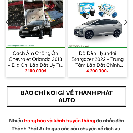
Cách Âm Chống Ồn
Độ Đèn Hyundai
Chevrolet Orlando 2018
Stargazer 2022 – Trung
– Địa Chỉ Lắp Đặt Uy Tín
Tâm Lắp Đặt Chính
TPHCM
Hãng Giá Tốt TPHCM
2.100.000
₫
4.200.000
₫
BÁO CHÍ NÓI GÌ VỀ THÀNH PHÁT
AUTO
Nhiều
trang báo và kênh truyền thông
đã nhắc đến
Thành Phát Auto qua các câu chuyện về dịch vụ,