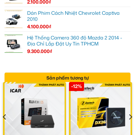
2.100.000
₫
Dán Phim Cách Nhiệt Chevrolet Captiva
2010
4.100.000
₫
Hệ Thống Camera 360 độ Mazda 2 2014 -
Địa Chỉ Lắp Đặt Uy Tín TPHCM
9.300.000
₫
Sản phẩm tương tự
-12%