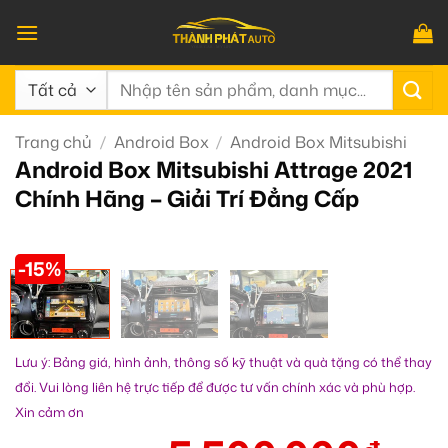
Bỏ
qua
nội
Tìm
dung
kiếm:
Trang chủ
/
Android Box
/
Android Box Mitsubishi
Android Box Mitsubishi Attrage 2021
Chính Hãng – Giải Trí Đẳng Cấp
-15%
Lưu ý: Bảng giá, hình ảnh, thông số kỹ thuật và quà tặng có thể thay
đổi. Vui lòng liên hệ trực tiếp để được tư vấn chính xác và phù hợp.
Xin cảm ơn