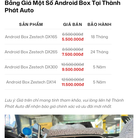
Bảng Giá Một Số Android Box Tại Thành
Phát Auto
SẢN PHẨM
GIÁ BÁN
BẢO HÀNH
6.500.000đ
Android Box Zestech DX165
18 Tháng
5.500.000đ
8.500.000đ
Android Box Zestech DX265
24 Tháng
7.500.000đ
10.500.000đ
Android Box Zestech DX300
5 Năm
9.500.000đ
12.500.000đ
Android Box Zestech DX14
5 Năm
11.500.000đ
Lưu ý: Giá trên chỉ mang tính tham khảo, vui lòng liên hệ Thành
Phát Auto để nhận báo giá chính xác và ưu đãi mới nhất.