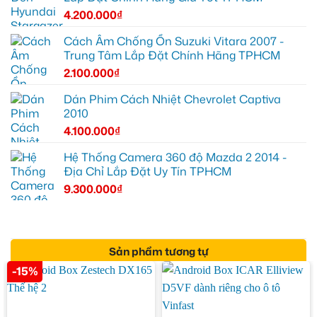
4.200.000
₫
Cách Âm Chống Ồn Suzuki Vitara 2007 -
Trung Tâm Lắp Đặt Chính Hãng TPHCM
2.100.000
₫
Dán Phim Cách Nhiệt Chevrolet Captiva
2010
4.100.000
₫
Hệ Thống Camera 360 độ Mazda 2 2014 -
Địa Chỉ Lắp Đặt Uy Tín TPHCM
9.300.000
₫
Sản phẩm tương tự
-15%