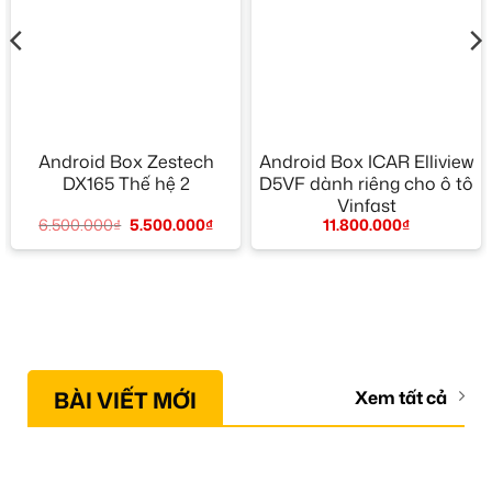
Android Box Zestech
Android Box ICAR Elliview
DX165 Thế hệ 2
D5VF dành riêng cho ô tô
Vinfast
6.500.000
₫
5.500.000
₫
11.800.000
₫
BÀI VIẾT MỚI
Xem tất cả