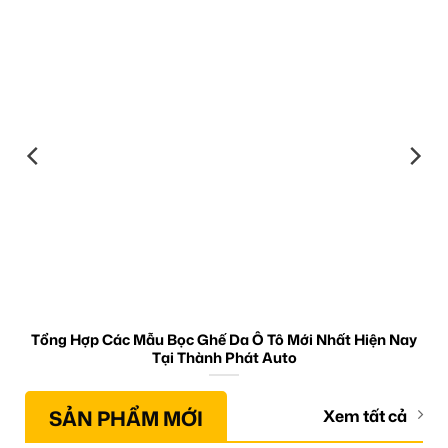
Tổng Hợp Các Mẫu Bọc Ghế Da Ô Tô Mới Nhất Hiện Nay
Tại Thành Phát Auto
SẢN PHẨM MỚI
Xem tất cả