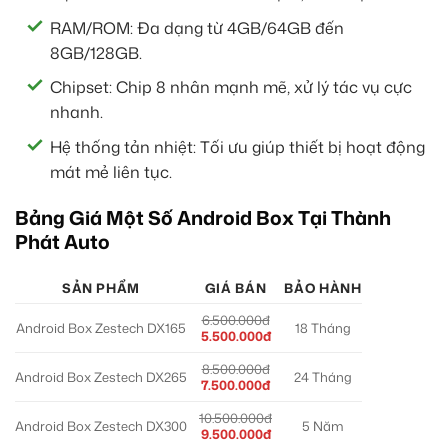
RAM/ROM: Đa dạng từ 4GB/64GB đến
8GB/128GB.
Chipset: Chip 8 nhân mạnh mẽ, xử lý tác vụ cực
nhanh.
Hệ thống tản nhiệt: Tối ưu giúp thiết bị hoạt động
mát mẻ liên tục.
Bảng Giá Một Số Android Box Tại Thành
Phát Auto
SẢN PHẨM
GIÁ BÁN
BẢO HÀNH
6.500.000đ
Android Box Zestech DX165
18 Tháng
5.500.000đ
8.500.000đ
Android Box Zestech DX265
24 Tháng
7.500.000đ
10.500.000đ
Android Box Zestech DX300
5 Năm
9.500.000đ