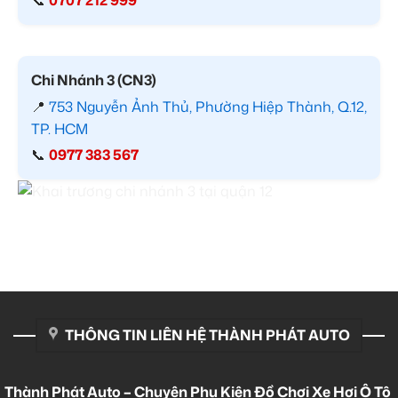
Chi Nhánh 3 (CN3)
📍
753 Nguyễn Ảnh Thủ, Phường Hiệp Thành, Q.12,
TP. HCM
📞
0977 383 567
THÔNG TIN LIÊN HỆ THÀNH PHÁT AUTO
Thành Phát Auto – Chuyên Phụ Kiện Đồ Chơi Xe Hơi Ô Tô