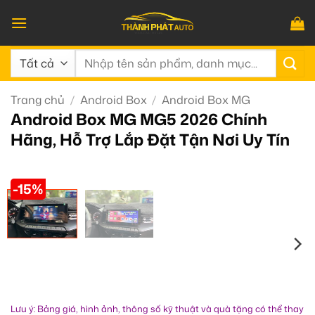
Bỏ
qua
nội
Tìm
dung
kiếm:
Trang chủ
/
Android Box
/
Android Box MG
Android Box MG MG5 2026 Chính
Hãng, Hỗ Trợ Lắp Đặt Tận Nơi Uy Tín
-15%
Lưu ý: Bảng giá, hình ảnh, thông số kỹ thuật và quà tặng có thể thay