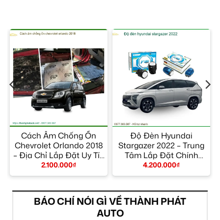
Cách Âm Chống Ồn
Độ Đèn Hyundai
Chevrolet Orlando 2018
Stargazer 2022 – Trung
– Địa Chỉ Lắp Đặt Uy Tín
Tâm Lắp Đặt Chính
TPHCM
Hãng Giá Tốt TPHCM
2.100.000
₫
4.200.000
₫
BÁO CHÍ NÓI GÌ VỀ THÀNH PHÁT
AUTO