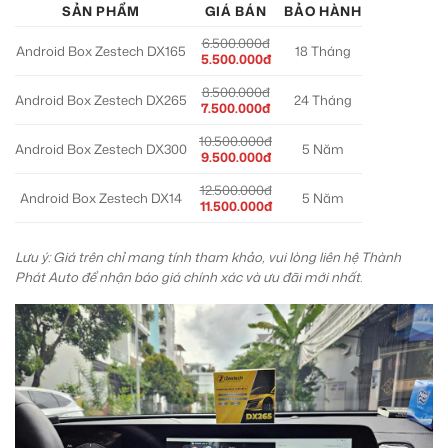
SẢN PHẨM
GIÁ BÁN
BẢO HÀNH
6.500.000đ
Android Box Zestech DX165
18 Tháng
5.500.000đ
8.500.000đ
Android Box Zestech DX265
24 Tháng
7.500.000đ
10.500.000đ
Android Box Zestech DX300
5 Năm
9.500.000đ
12.500.000đ
Android Box Zestech DX14
5 Năm
11.500.000đ
Lưu ý: Giá trên chỉ mang tính tham khảo, vui lòng liên hệ Thành
Phát Auto để nhận báo giá chính xác và ưu đãi mới nhất.