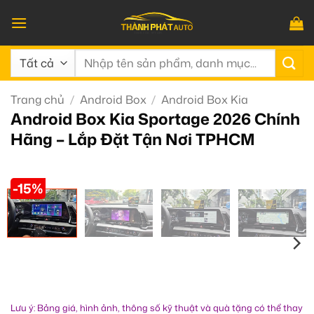
Bỏ
qua
nội
Tìm
dung
kiếm:
Trang chủ
/
Android Box
/
Android Box Kia
Android Box Kia Sportage 2026 Chính
Hãng – Lắp Đặt Tận Nơi TPHCM
-15%
Lưu ý: Bảng giá, hình ảnh, thông số kỹ thuật và quà tặng có thể thay