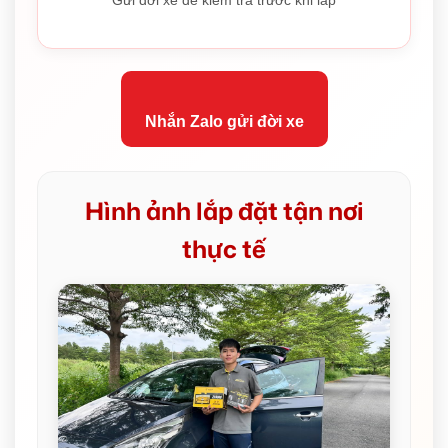
Gửi đời xe để kiểm tra trước khi lắp
Nhắn Zalo gửi đời xe
Hình ảnh lắp đặt tận nơi
thực tế