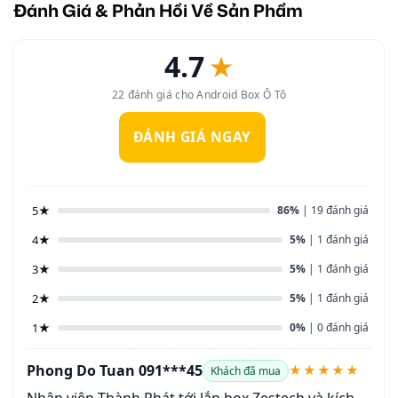
Đánh Giá & Phản Hồi Về Sản Phẩm
4.7
★
22 đánh giá cho Android Box Ô Tô
ĐÁNH GIÁ NGAY
5★
86%
| 19 đánh giá
4★
5%
| 1 đánh giá
3★
5%
| 1 đánh giá
2★
5%
| 1 đánh giá
1★
0%
| 0 đánh giá
Phong Do Tuan 091***45
★★★★★
Khách đã mua
Nhân viên Thành Phát tới lắp box Zestech và kích