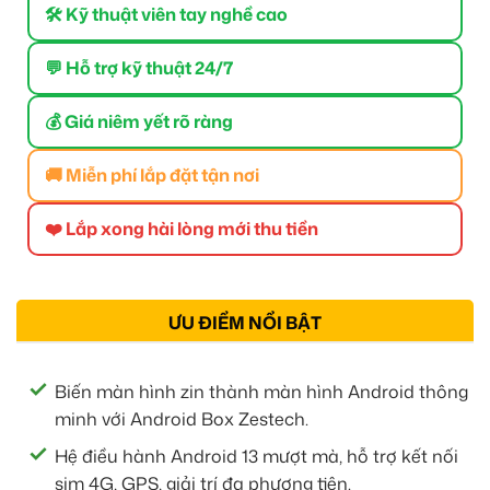
🛠 Kỹ thuật viên tay nghề cao
💬 Hỗ trợ kỹ thuật 24/7
💰 Giá niêm yết rõ ràng
🚚 Miễn phí lắp đặt tận nơi
❤️ Lắp xong hài lòng mới thu tiền
ƯU ĐIỂM NỔI BẬT
Biến màn hình zin thành màn hình Android thông
minh với Android Box Zestech.
Hệ điều hành Android 13 mượt mà, hỗ trợ kết nối
sim 4G, GPS, giải trí đa phương tiện.