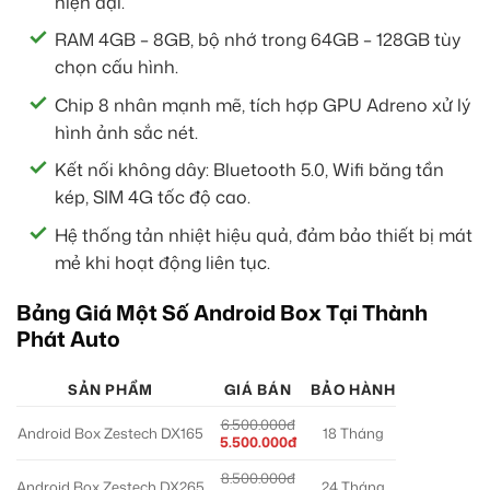
hiện đại.
RAM 4GB – 8GB, bộ nhớ trong 64GB – 128GB tùy
chọn cấu hình.
Chip 8 nhân mạnh mẽ, tích hợp GPU Adreno xử lý
hình ảnh sắc nét.
Kết nối không dây: Bluetooth 5.0, Wifi băng tần
kép, SIM 4G tốc độ cao.
Hệ thống tản nhiệt hiệu quả, đảm bảo thiết bị mát
mẻ khi hoạt động liên tục.
Bảng Giá Một Số Android Box Tại Thành
Phát Auto
SẢN PHẨM
GIÁ BÁN
BẢO HÀNH
6.500.000đ
Android Box Zestech DX165
18 Tháng
5.500.000đ
8.500.000đ
Android Box Zestech DX265
24 Tháng