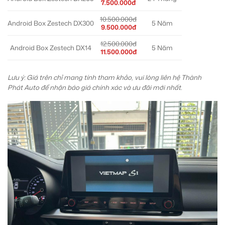
7.500.000đ
10.500.000đ
Android Box Zestech DX300
5 Năm
9.500.000đ
12.500.000đ
Android Box Zestech DX14
5 Năm
11.500.000đ
Lưu ý: Giá trên chỉ mang tính tham khảo, vui lòng liên hệ Thành
Phát Auto để nhận báo giá chính xác và ưu đãi mới nhất.