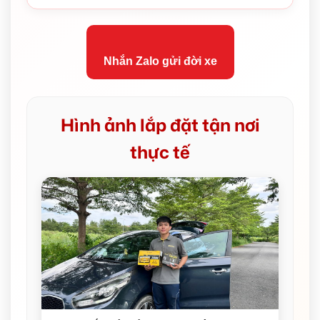
Nhắn Zalo gửi đời xe
Hình ảnh lắp đặt tận nơi
thực tế