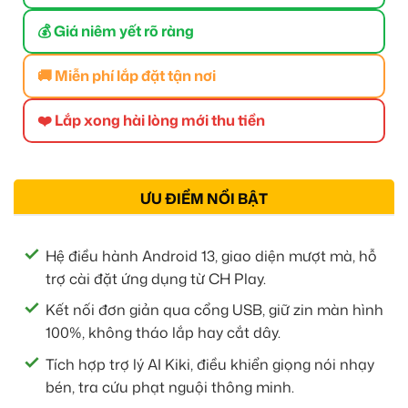
💰 Giá niêm yết rõ ràng
🚚 Miễn phí lắp đặt tận nơi
❤️ Lắp xong hài lòng mới thu tiền
ƯU ĐIỂM NỔI BẬT
Hệ điều hành Android 13, giao diện mượt mà, hỗ
trợ cài đặt ứng dụng từ CH Play.
Kết nối đơn giản qua cổng USB, giữ zin màn hình
100%, không tháo lắp hay cắt dây.
Tích hợp trợ lý AI Kiki, điều khiển giọng nói nhạy
bén, tra cứu phạt nguội thông minh.