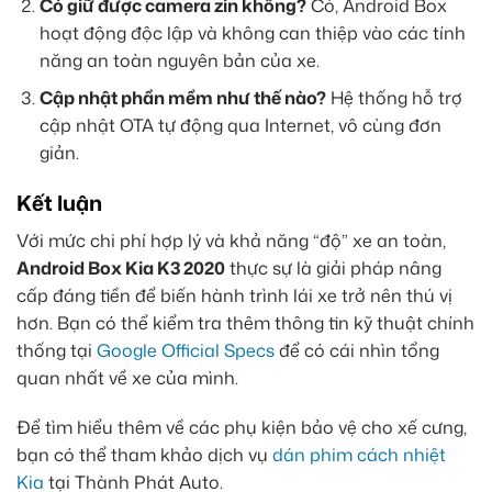
Có giữ được camera zin không?
Có, Android Box
hoạt động độc lập và không can thiệp vào các tính
năng an toàn nguyên bản của xe.
Cập nhật phần mềm như thế nào?
Hệ thống hỗ trợ
cập nhật OTA tự động qua Internet, vô cùng đơn
giản.
Kết luận
Với mức chi phí hợp lý và khả năng “độ” xe an toàn,
Android Box Kia K3 2020
thực sự là giải pháp nâng
cấp đáng tiền để biến hành trình lái xe trở nên thú vị
hơn. Bạn có thể kiểm tra thêm thông tin kỹ thuật chính
thống tại
Google Official Specs
để có cái nhìn tổng
quan nhất về xe của mình.
Để tìm hiểu thêm về các phụ kiện bảo vệ cho xế cưng,
bạn có thể tham khảo dịch vụ
dán phim cách nhiệt
Kia
tại Thành Phát Auto.