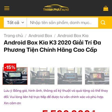
Bỏ
qua
nội
Tìm
dung
kiếm:
Trang chủ
/
Android Box
/
Android Box Kia
Android Box Kia K3 2020 Giải Trí Đa
Phương Tiện Chính Hãng Cao Cấp
-15%
Lưu ý: Bảng giá, hình ảnh, thông số kỹ thuật và quà tặng có thể thay
đổi. Vui lòng liên hệ trực tiếp để được tư vấn chính xác và phù hợp.
Xin cảm ơn