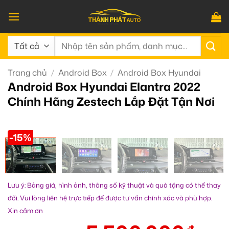
Bỏ
qua
nội
Tìm
dung
kiếm:
Trang chủ
/
Android Box
/
Android Box Hyundai
Android Box Hyundai Elantra 2022
Chính Hãng Zestech Lắp Đặt Tận Nơi
-15%
Lưu ý: Bảng giá, hình ảnh, thông số kỹ thuật và quà tặng có thể thay
đổi. Vui lòng liên hệ trực tiếp để được tư vấn chính xác và phù hợp.
Xin cảm ơn