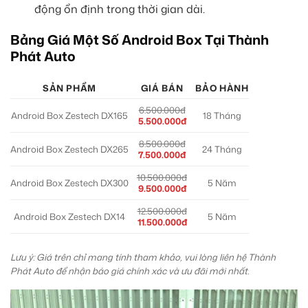
động ổn định trong thời gian dài.
Bảng Giá Một Số Android Box Tại Thành
Phát Auto
SẢN PHẨM
GIÁ BÁN
BẢO HÀNH
6.500.000đ
Android Box Zestech DX165
18 Tháng
5.500.000đ
8.500.000đ
Android Box Zestech DX265
24 Tháng
7.500.000đ
10.500.000đ
Android Box Zestech DX300
5 Năm
9.500.000đ
12.500.000đ
Android Box Zestech DX14
5 Năm
11.500.000đ
Lưu ý: Giá trên chỉ mang tính tham khảo, vui lòng liên hệ Thành
Phát Auto để nhận báo giá chính xác và ưu đãi mới nhất.