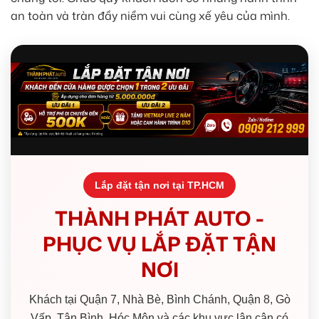
an toàn và tràn đầy niềm vui cùng xế yêu của mình.
Lắp đặt tận nơi tại TP.HCM
THÀNH PHÁT AUTO -
PHỤC VỤ LẮP ĐẶT TẬN
NƠI
Khách tại Quận 7, Nhà Bè, Bình Chánh, Quận 8, Gò
Vấp, Tân Bình, Hóc Môn và các khu vực lân cận có