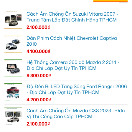
Cách Âm Chống Ồn Suzuki Vitara 2007 -
Trung Tâm Lắp Đặt Chính Hãng TPHCM
2.100.000
₫
Dán Phim Cách Nhiệt Chevrolet Captiva
2010
4.100.000
₫
Hệ Thống Camera 360 độ Mazda 2 2014 -
Địa Chỉ Lắp Đặt Uy Tín TPHCM
9.300.000
₫
Độ Đèn Bi LED Tăng Sáng Ford Ranger 2006
- Địa Chỉ Lắp Đặt Uy Tín TPHCM
4.200.000
₫
Cách Âm Chống Ồn Mazda CX8 2023 - Đơn
Vị Thi Công Cao Cấp TPHCM
2.100.000
₫