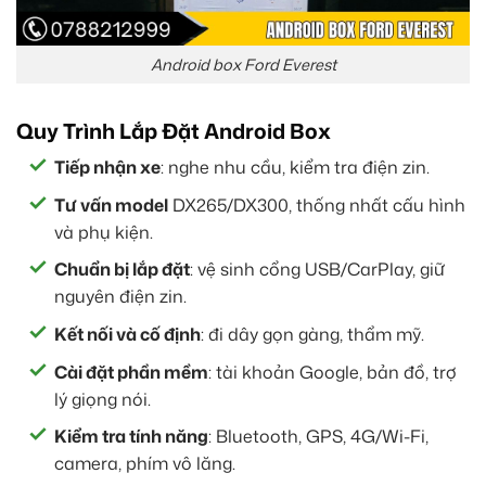
Android box Ford Everest
Quy Trình Lắp Đặt Android Box
Tiếp nhận xe
: nghe nhu cầu, kiểm tra điện zin.
Tư vấn model
DX265/DX300, thống nhất cấu hình
và phụ kiện.
Chuẩn bị lắp đặt
: vệ sinh cổng USB/CarPlay, giữ
nguyên điện zin.
Kết nối và cố định
: đi dây gọn gàng, thẩm mỹ.
Cài đặt phần mềm
: tài khoản Google, bản đồ, trợ
lý giọng nói.
Kiểm tra tính năng
: Bluetooth, GPS, 4G/Wi-Fi,
camera, phím vô lăng.