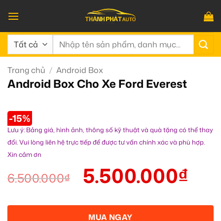
Bỏ
qua
nội
Tìm
dung
kiếm:
Trang chủ
/
Android Box
Android Box Cho Xe Ford Everest
-15%
Lưu ý: Bảng giá, hình ảnh, thông số kỹ thuật và quà tặng có thể thay
đổi. Vui lòng liên hệ trực tiếp để được tư vấn chính xác và phù hợp.
Xin cảm ơn
5.500.000
₫
6.500.000
₫
MUA NGAY