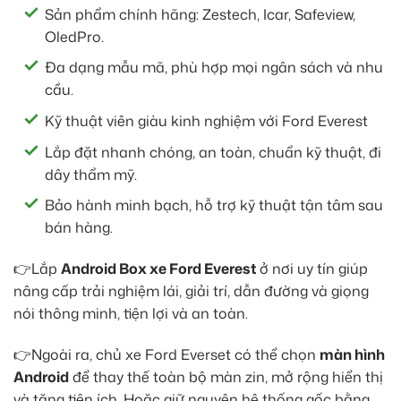
Sản phẩm chính hãng: Zestech, Icar, Safeview,
OledPro.
Đa dạng mẫu mã, phù hợp mọi ngân sách và nhu
cầu.
Kỹ thuật viên giàu kinh nghiệm với Ford Everest
Lắp đặt nhanh chóng, an toàn, chuẩn kỹ thuật, đi
dây thẩm mỹ.
Bảo hành minh bạch, hỗ trợ kỹ thuật tận tâm sau
bán hàng.
👉Lắp
Android Box xe Ford Everest
ở nơi uy tín giúp
nâng cấp trải nghiệm lái, giải trí, dẫn đường và giọng
nói thông minh, tiện lợi và an toàn.
👉Ngoài ra, chủ xe Ford Everset có thể chọn
màn hình
Android
để thay thế toàn bộ màn zin, mở rộng hiển thị
và tăng tiện ích. Hoặc giữ nguyên hệ thống gốc bằng