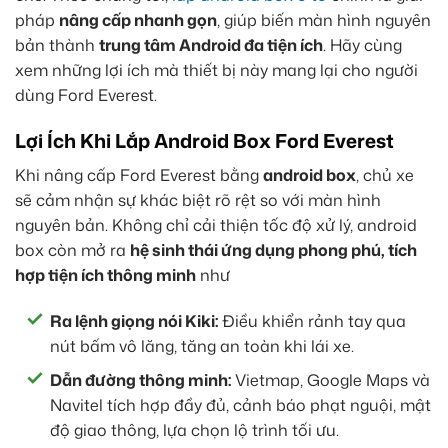
pháp
nâng cấp nhanh gọn
, giúp biến màn hình nguyên
bản thành
trung tâm Android đa tiện ích
. Hãy cùng
xem những lợi ích mà thiết bị này mang lại cho người
dùng Ford Everest.
Lợi Ích Khi Lắp Android Box Ford Everest
Khi nâng cấp Ford Everest bằng
android box
, chủ xe
sẽ cảm nhận sự khác biệt rõ rệt so với màn hình
nguyên bản. Không chỉ cải thiện tốc độ xử lý, android
box còn mở ra
hệ sinh thái ứng dụng phong phú, tích
hợp tiện ích thông minh
như
Ra lệnh giọng nói Kiki:
Điều khiển rảnh tay qua
nút bấm vô lăng, tăng an toàn khi lái xe.
Dẫn đường thông minh:
Vietmap, Google Maps và
Navitel tích hợp đầy đủ, cảnh báo phạt nguội, mật
độ giao thông, lựa chọn lộ trình tối ưu.