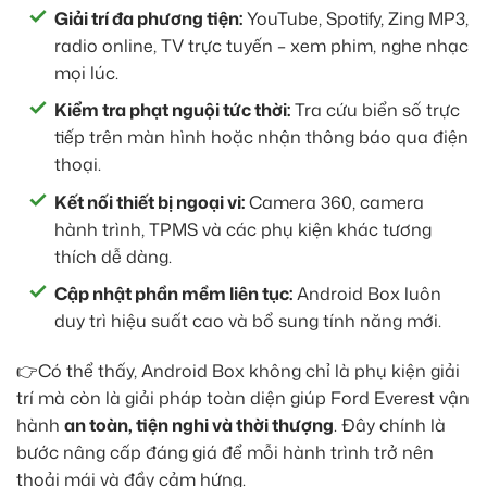
Giải trí đa phương tiện:
YouTube, Spotify, Zing MP3,
radio online, TV trực tuyến – xem phim, nghe nhạc
mọi lúc.
Kiểm tra phạt nguội tức thời:
Tra cứu biển số trực
tiếp trên màn hình hoặc nhận thông báo qua điện
thoại.
Kết nối thiết bị ngoại vi:
Camera 360, camera
hành trình, TPMS và các phụ kiện khác tương
thích dễ dàng.
Cập nhật phần mềm liên tục:
Android Box luôn
duy trì hiệu suất cao và bổ sung tính năng mới.
👉Có thể thấy, Android Box không chỉ là phụ kiện giải
trí mà còn là giải pháp toàn diện giúp Ford Everest vận
hành
an toàn, tiện nghi và thời thượng
. Đây chính là
bước nâng cấp đáng giá để mỗi hành trình trở nên
thoải mái và đầy cảm hứng.