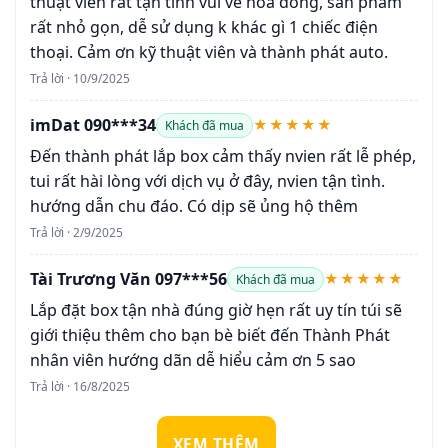
thuật viên rất tận tình vui vẻ hoà đồng, sản phẩm
rất nhỏ gọn, dễ sử dụng k khác gì 1 chiếc điện
thoại. Cảm ơn kỹ thuật viên và thành phát auto.
Trả lời · 10/9/2025
imDat 090***34
★★★★★
Khách đã mua
Đến thành phát lắp box cảm thấy nvien rất lễ phép,
tui rất hài lòng với dịch vụ ở đây, nvien tận tình.
hướng dẫn chu đáo. Có dịp sẽ ủng hộ thêm
Trả lời · 2/9/2025
Tài Trương Văn 097***56
★★★★★
Khách đã mua
Lắp đặt box tận nhà đúng giờ hẹn rất uy tín túi sẽ
giới thiệu thêm cho bạn bè biết đến Thành Phát
nhân viên hướng dãn dễ hiểu cảm ơn 5 sao
Trả lời · 16/8/2025
XEM THÊM