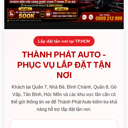
Lắp đặt tận nơi tại TP.HCM
THÀNH PHÁT AUTO -
PHỤC VỤ LẮP ĐẶT TẬN
NƠI
Khách tại Quận 7, Nhà Bè, Bình Chánh, Quận 8, Gò
Vấp, Tân Bình, Hóc Môn và các khu vực lân cận có
thể gửi thông tin xe để Thành Phát Auto kiểm tra khả
năng hỗ trợ lắp đặt tận nơi.