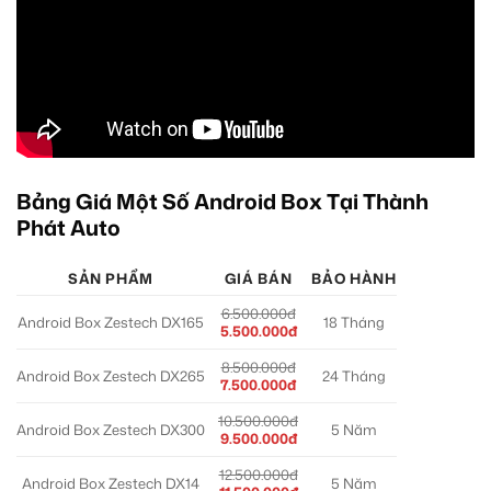
Bảng Giá Một Số Android Box Tại Thành
Phát Auto
SẢN PHẨM
GIÁ BÁN
BẢO HÀNH
6.500.000đ
Android Box Zestech DX165
18 Tháng
5.500.000đ
8.500.000đ
Android Box Zestech DX265
24 Tháng
7.500.000đ
10.500.000đ
Android Box Zestech DX300
5 Năm
9.500.000đ
12.500.000đ
Android Box Zestech DX14
5 Năm