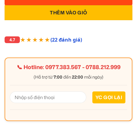
THÊM VÀO GIỎ
★★★★★
(22 đánh giá)
4.7
📞 Hotline:
0977.383.567
-
0788.212.999
(Hỗ trợ từ
7:00
đến
22:00
mỗi ngày)