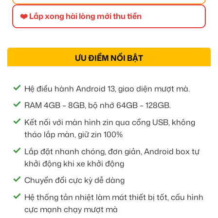
❤️ Lắp xong hài lòng mới thu tiền
ƯU ĐIỂM NỔI BẬT
Hệ điều hành Android 13, giao diện mượt mà.
RAM 4GB – 8GB, bộ nhớ 64GB – 128GB.
Kết nối với màn hình zin qua cổng USB, không
tháo lắp màn, giữ zin 100%
Lắp đặt nhanh chóng, đơn giản, Android box tự
khởi động khi xe khởi động
Chuyển đổi cực kỳ dễ dàng
Hệ thống tản nhiệt làm mát thiết bị tốt, cấu hình
cực mạnh chạy mượt mà