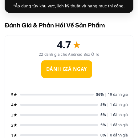
*Áp dụng tùy khu vực, lịch kỹ thuật và hạng mục thi công.
Đánh Giá & Phản Hồi Về Sản Phẩm
4.7
★
22 đánh giá cho Android Box Ô Tô
ĐÁNH GIÁ NGAY
5★
86%
| 19 đánh giá
4★
5%
| 1 đánh giá
3★
5%
| 1 đánh giá
2★
5%
| 1 đánh giá
1★
0%
| 0 đánh giá