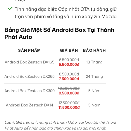
Tính năng đặc biệt: Cập nhật OTA tự động, giữ
trọn vẹn phím vô lăng và núm xoay zin Mazda.
Bảng Giá Một Số Android Box Tại Thành
Phát Auto
SẢN PHẨM
GIÁ BÁN
BẢO HÀNH
6.500.000đ
Android Box Zestech DX165
18 Tháng
5.500.000đ
8.500.000đ
Android Box Zestech DX265
24 Tháng
7.500.000đ
10.500.000đ
Android Box Zestech DX300
5 Năm
9.500.000đ
12.500.000đ
Android Box Zestech DX14
5 Năm
11.500.000đ
Lưu ý: Giá trên chỉ mang tính tham khảo, vui lòng liên hệ Thành
Phát Auto để nhận báo giá chính xác và ưu đãi mới nhất.