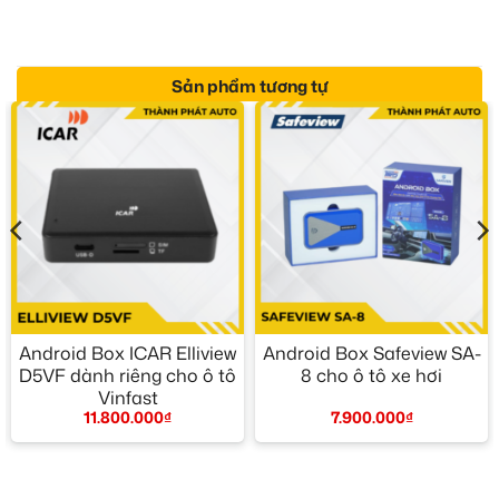
Sản phẩm tương tự
Android Box ICAR Elliview
Android Box Safeview SA-
D5VF dành riêng cho ô tô
8 cho ô tô xe hơi
Vinfast
7.900.000
₫
11.800.000
₫