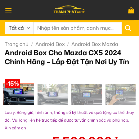
Bỏ
qua
nội
Tìm
dung
kiếm:
Trang chủ
/
Android Box
/
Android Box Mazda
Android Box Cho Mazda CX5 2024
Chính Hãng – Lắp Đặt Tận Nơi Uy Tín
-15%
Lưu ý: Bảng giá, hình ảnh, thông số kỹ thuật và quà tặng có thể thay
đổi. Vui lòng liên hệ trực tiếp để được tư vấn chính xác và phù hợp.
Xin cảm ơn