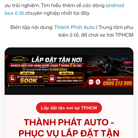
ưu trải nghiệm. Tìm hiểu thêm về các dòng
android
box ô tô
chuyên nghiệp nhất tại đây.
Biên tập nội dung:
Thành Phát Auto
| Trung tâm phụ
kiện ô tô, đồ chơi xe hơi TPHCM
Lắp đặt tận nơi tại TP.HCM
THÀNH PHÁT AUTO -
PHỤC VỤ LẮP ĐẶT TẬN