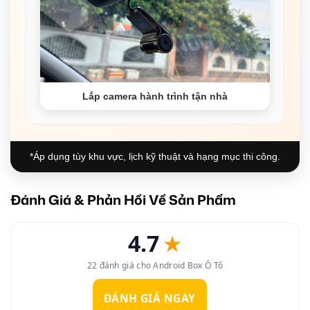
Lắp camera hành trình tận nhà
*Áp dụng tùy khu vực, lịch kỹ thuật và hạng mục thi công.
Đánh Giá & Phản Hồi Về Sản Phẩm
4.7
★
22 đánh giá cho Android Box Ô Tô
ĐÁNH GIÁ NGAY