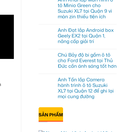
luận
tô Minio Green cho
ở
Suzuki XL7 tại Quận 9 vì
Anh
Tấn
màn zin thiếu tiện ích
lắp
màn
Không
hình
có
Anh Đạt lắp Android box
Minio
bình
Green
luận
Geely EX2 tại Quận 1,
ở
cho
nâng cấp giải trí
Anh
Honda
Khải
CR-
Không
lắp
V
có
Màn
ở
Chú Bảy độ bi gầm ô tô
bình
hình
Quận
luận
cho Ford Everest tại Thủ
ô
12
ở
tô
Đức cần ánh sáng tốt hơn
Anh
Minio
Đạt
Green
Không
lắp
cho
có
Android
Anh Tấn lắp Camera
Suzuki
bình
box
n
XL7
luận
hành trình ô tô Suzuki
Geely
ở
tại
EX2
XL7 tại Quận 12 để ghi lại
Chú
Quận
tại
Bảy
9
mọi cung đường
Quận
độ
vì
1,
bi
Không
màn
nâng
gầm
có
zin
cấp
ô
bình
thiếu
giải
SẢN PHẨM
tô
luận
tiện
trí
ở
cho
ích
Anh
Ford
Tấn
Everest
lắp
tại