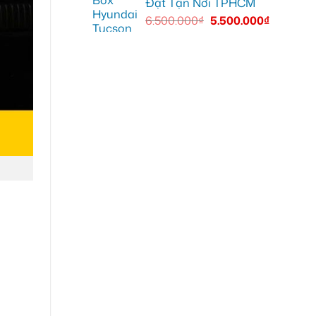
Đặt Tận Nơi TPHCM
6.500.000
₫
5.500.000
₫