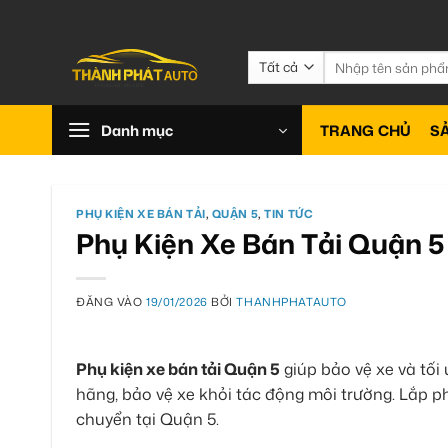
Bỏ
qua
nội
Tìm
kiếm:
dung
Danh mục
TRANG CHỦ
S
PHỤ KIỆN XE BÁN TẢI
,
QUẬN 5
,
TIN TỨC
Phụ Kiện Xe Bán Tải Quận 5
ĐĂNG VÀO
19/01/2026
BỞI
THANHPHATAUTO
Phụ kiện xe bán tải Quận 5
giúp bảo vệ xe và tối
hãng, bảo vệ xe khỏi tác động môi trường. Lắp ph
chuyển tại Quận 5.