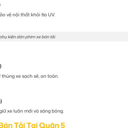
)
o vệ nội thất khỏi tia UV.
phụ kiện dán phim xe bán tải
)
 thùng xe sạch sẽ, an toàn.
)
 giữ xe luôn mới và sáng bóng.
Bán Tải Tại Quận 5