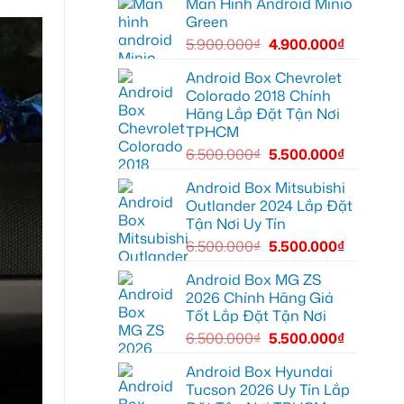
Màn Hình Android Minio
Camera
Thủ
hành
Đức
Green
trình
cần
ô
ánh
5.900.000
₫
4.900.000
₫
tô
sáng
Suzuki
tốt
XL7
hơn
Android Box Chevrolet
tại
Colorado 2018 Chính
Quận
12
Hãng Lắp Đặt Tận Nơi
để
TPHCM
ghi
lại
6.500.000
₫
5.500.000
₫
mọi
cung
đường
Android Box Mitsubishi
Outlander 2024 Lắp Đặt
Tận Nơi Uy Tín
6.500.000
₫
5.500.000
₫
Android Box MG ZS
2026 Chính Hãng Giá
Tốt Lắp Đặt Tận Nơi
6.500.000
₫
5.500.000
₫
Android Box Hyundai
Tucson 2026 Uy Tín Lắp