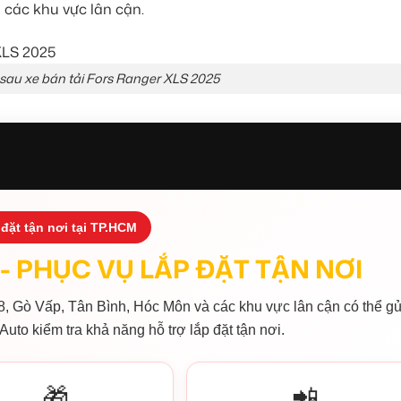
à các khu vực lân cận.
sau xe bán tải Fors Ranger XLS 2025
đặt tận nơi tại TP.HCM
- PHỤC VỤ LẮP ĐẶT TẬN NƠI
, Gò Vấp, Tân Bình, Hóc Môn và các khu vực lân cận có thể gử
Auto kiểm tra khả năng hỗ trợ lắp đặt tận nơi.
🎁
📲