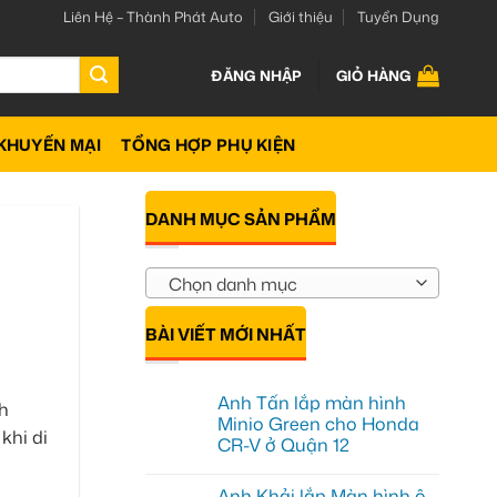
Liên Hệ – Thành Phát Auto
Giới thiệu
Tuyển Dụng
ĐĂNG NHẬP
GIỎ HÀNG
KHUYẾN MẠI
TỔNG HỢP PHỤ KIỆN
DANH MỤC SẢN PHẨM
Chọn danh mục
BÀI VIẾT MỚI NHẤT
Anh Tấn lắp màn hình
nh
Minio Green cho Honda
khi di
CR-V ở Quận 12
Không
có
Anh Khải lắp Màn hình ô
bình