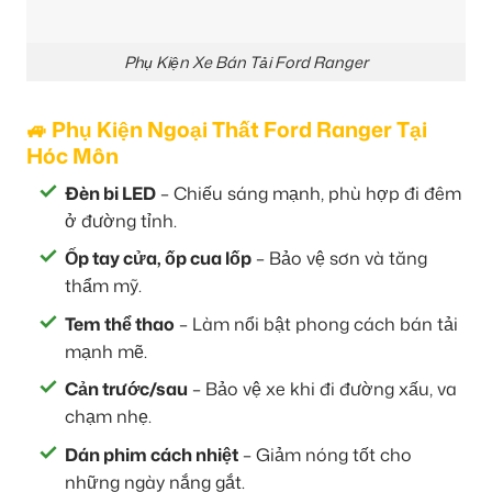
Phụ Kiện Xe Bán Tải Ford Ranger
🚙 Phụ Kiện Ngoại Thất Ford Ranger Tại
Hóc Môn
Đèn bi LED
– Chiếu sáng mạnh, phù hợp đi đêm
ở đường tỉnh.
Ốp tay cửa, ốp cua lốp
– Bảo vệ sơn và tăng
thẩm mỹ.
Tem thể thao
– Làm nổi bật phong cách bán tải
mạnh mẽ.
Cản trước/sau
– Bảo vệ xe khi đi đường xấu, va
chạm nhẹ.
Dán phim cách nhiệt
– Giảm nóng tốt cho
những ngày nắng gắt.