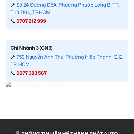
📍
Số 24 Đường D5A, Phường Phước Long B, TP.
Thủ Đức, TP.HCM
📞
0707 212 999
Chi Nhánh 3 (CN3)
📍
753 Nguyễn Ảnh Thủ, Phường Hiệp Thành, Q.12,
TP. HCM
📞
0977 383 567
THÔNG TIN LIÊN HỆ THÀNH PHÁT AUTO