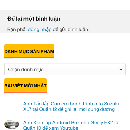
Để lại một bình luận
Bạn phải
đăng nhập
để gửi bình luận.
DANH MỤC SẢN PHẨM
BÀI VIẾT MỚI NHẤT
Anh Tấn lắp Camera hành trình ô tô Suzuki
XL7 tại Quận 12 để ghi lại mọi cung đường
Không
có
Anh Kiên lắp Android Box cho Geely EX2 tại
bình
luận
Quận 10 để xem Youtube
ở