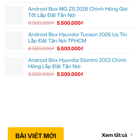
thoải
mái
Android Box MG ZS 2026 Chính Hãng Giá
hơn
Tốt Lắp Đặt Tận Nơi
6.500.000
₫
5.500.000
₫
Android Box Hyundai Tucson 2026 Uy Tín
Lắp Đặt Tận Nơi TPHCM
6.500.000
₫
5.500.000
₫
Android Box Hyundai Elantra 2023 Chính
Hãng Lắp Đặt Tận Nơi
6.500.000
₫
5.500.000
₫
BÀI VIẾT MỚI
Xem tất cả