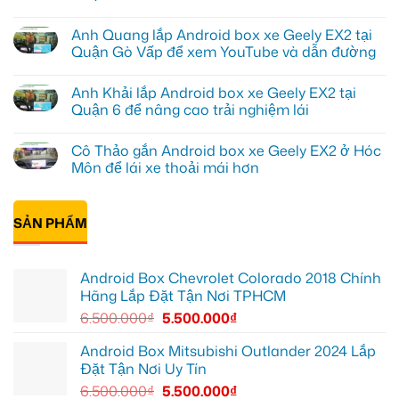
Anh
Không
Tấn
có
Anh Quang lắp Android box xe Geely EX2 tại
lắp
bình
Camera
luận
Quận Gò Vấp để xem YouTube và dẫn đường
hành
ở
trình
Anh
Không
ô
Kiên
có
Anh Khải lắp Android box xe Geely EX2 tại
tô
lắp
bình
Suzuki
Android
luận
Quận 6 để nâng cao trải nghiệm lái
XL7
Box
ở
tại
cho
Anh
Không
Quận
Geely
Quang
có
Cô Thảo gắn Android box xe Geely EX2 ở Hóc
12
EX2
lắp
bình
để
tại
Android
luận
Môn để lái xe thoải mái hơn
ghi
Quận
box
ở
lại
10
xe
Anh
Không
mọi
để
Geely
Khải
có
cung
xem
EX2
lắp
bình
đường
Youtube
tại
Android
SẢN PHẨM
luận
Quận
box
ở
Gò
xe
Cô
Vấp
Geely
Thảo
để
EX2
gắn
Android Box Chevrolet Colorado 2018 Chính
xem
tại
Android
YouTube
Quận
box
Hãng Lắp Đặt Tận Nơi TPHCM
và
6
xe
dẫn
để
Geely
6.500.000
₫
5.500.000
₫
đường
nâng
EX2
cao
ở
trải
Hóc
Android Box Mitsubishi Outlander 2024 Lắp
nghiệm
Môn
Đặt Tận Nơi Uy Tín
lái
để
lái
6.500.000
₫
5.500.000
₫
xe