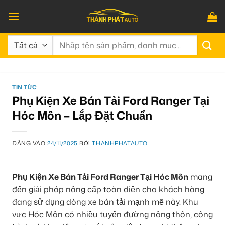
Bỏ
qua
nội
Tìm
dung
kiếm:
TIN TỨC
Phụ Kiện Xe Bán Tải Ford Ranger Tại
Hóc Môn – Lắp Đặt Chuẩn
ĐĂNG VÀO
24/11/2025
BỞI
THANHPHATAUTO
Phụ Kiện Xe Bán Tải Ford Ranger Tại Hóc Môn
mang
đến giải pháp nâng cấp toàn diện cho khách hàng
đang sử dụng dòng xe bán tải mạnh mẽ này. Khu
vực Hóc Môn có nhiều tuyến đường nông thôn, công