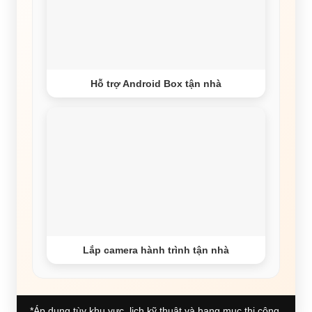
Hỗ trợ Android Box tận nhà
Lắp camera hành trình tận nhà
*Áp dụng tùy khu vực, lịch kỹ thuật và hạng mục thi công.