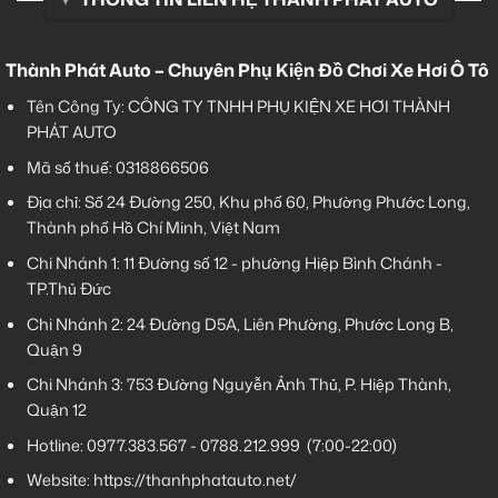
Thành Phát Auto – Chuyên Phụ Kiện Đồ Chơi Xe Hơi Ô Tô
Tên Công Ty: CÔNG TY TNHH PHỤ KIỆN XE HƠI THÀNH
PHÁT AUTO
Mã số thuế: 0318866506
Địa chỉ: Số 24 Đường 250, Khu phố 60, Phường Phước Long,
Thành phố Hồ Chí Minh, Việt Nam
Chi Nhánh 1:
11 Đường số 12 - phường Hiệp Bình Chánh -
TP.Thủ Đức
Chi Nhánh 2:
24 Đường D5A, Liên Phường, Phước Long B,
Quận 9
Chi Nhánh 3:
753 Đường Nguyễn Ảnh Thủ, P. Hiệp Thành,
Quận 12
Hotline:
0977.383.567
-
0788.212.999
(7:00-22:00)
Website:
https://thanhphatauto.net/