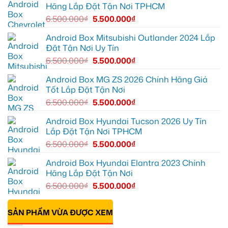
ghi
Quận
box
Hãng Lắp Đặt Tận Nơi TPHCM
lại
10
xe
mọi
để
Geely
6.500.000
₫
5.500.000
₫
cung
xem
EX2
đường
Youtube
tại
Quận
Android Box Mitsubishi Outlander 2024 Lắp
Gò
Đặt Tận Nơi Uy Tín
Vấp
để
6.500.000
₫
5.500.000
₫
xem
YouTube
và
Android Box MG ZS 2026 Chính Hãng Giá
dẫn
Tốt Lắp Đặt Tận Nơi
đường
6.500.000
₫
5.500.000
₫
Android Box Hyundai Tucson 2026 Uy Tín
Lắp Đặt Tận Nơi TPHCM
6.500.000
₫
5.500.000
₫
Android Box Hyundai Elantra 2023 Chính
Hãng Lắp Đặt Tận Nơi
6.500.000
₫
5.500.000
₫
SẢN PHẨM VỪA ĐƯỢC XEM