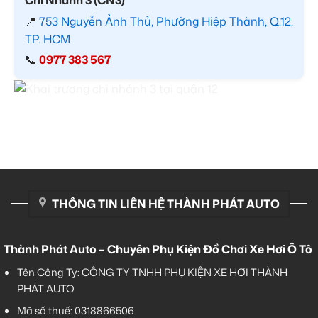
📍
753 Nguyễn Ảnh Thủ, Phường Hiệp Thành, Q.12,
TP. HCM
📞
0977 383 567
THÔNG TIN LIÊN HỆ THÀNH PHÁT AUTO
Thành Phát Auto – Chuyên Phụ Kiện Đồ Chơi Xe Hơi Ô Tô
Tên Công Ty: CÔNG TY TNHH PHỤ KIỆN XE HƠI THÀNH
PHÁT AUTO
Mã số thuế: 0318866506