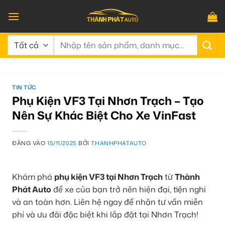
Bỏ
qua
nội
Tìm
dung
kiếm:
TIN TỨC
Phụ Kiện VF3 Tại Nhơn Trạch – Tạo
Nên Sự Khác Biệt Cho Xe VinFast
ĐĂNG VÀO
15/11/2025
BỞI
THANHPHATAUTO
Khám phá
phụ kiện VF3 tại Nhơn Trạch
từ
Thành
Phát Auto
để xe của bạn trở nên hiện đại, tiện nghi
và an toàn hơn. Liên hệ ngay để nhận tư vấn miễn
phí và ưu đãi đặc biệt khi lắp đặt tại Nhơn Trạch!