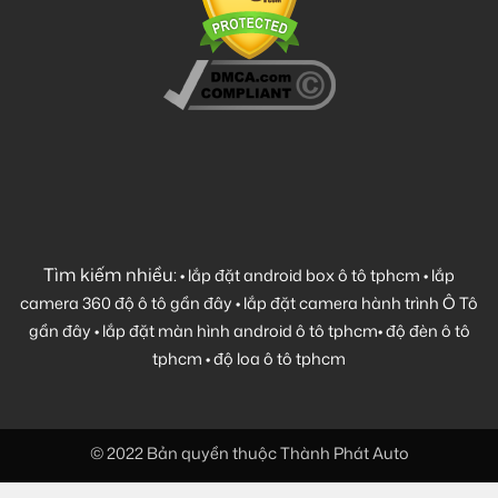
Tìm kiếm nhiều:
•
lắp đặt android box ô tô tphcm
•
lắp
camera 360 độ ô tô gần đây
•
lắp đặt camera hành trình Ô Tô
gần đây
•
lắp đặt màn hình android ô tô tphcm
•
độ đèn ô tô
tphcm
•
độ loa ô tô tphcm
© 2022 Bản quyền thuộc Thành Phát Auto