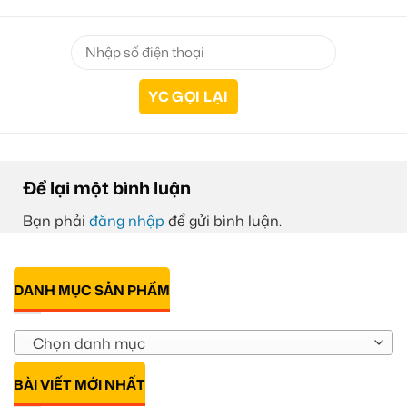
Để lại một bình luận
Bạn phải
đăng nhập
để gửi bình luận.
DANH MỤC SẢN PHẨM
Chọn danh mục
BÀI VIẾT MỚI NHẤT