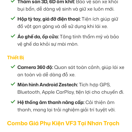
Thảm sàn 3D, 6D ôm khít:
Bảo vệ sàn xe khỏi
bụi bẩn, dễ dàng vệ sinh và giữ xe luôn mới.
Hộp tỳ tay, giá đỡ điện thoại:
Tiện ích giúp giữ
đồ vật gọn gàng và dễ sử dụng khi lái xe.
Áo ghế da, ốp cửa:
Tăng tính thẩm mỹ và bảo
vệ ghế da khỏi sự mài mòn.
Thiết Bị
Camera 360 độ:
Quan sát toàn cảnh, giúp lái xe
an toàn và dễ dàng đỗ xe.
Màn hình Android Zestech:
Tích hợp GPS,
Bluetooth, Apple CarPlay, tiện lợi cho chuyến đi.
Hệ thống âm thanh nâng cấp:
Cải thiện âm
thanh, mang lại trải nghiệm giải trí tuyệt vời.
Combo Giá Phụ Kiện VF3 Tại Nhơn Trạch