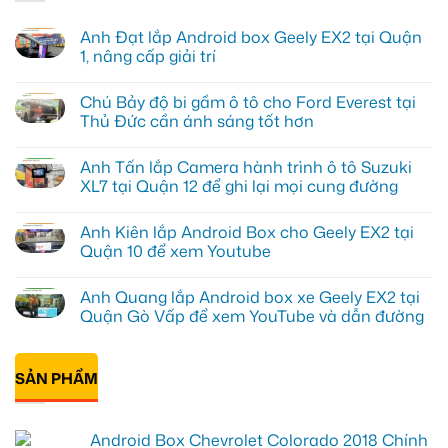
Anh Đạt lắp Android box Geely EX2 tại Quận
1, nâng cấp giải trí
Không
có
Chú Bảy độ bi gầm ô tô cho Ford Everest tại
bình
luận
Thủ Đức cần ánh sáng tốt hơn
ở
Anh
Không
Đạt
có
Anh Tấn lắp Camera hành trình ô tô Suzuki
lắp
bình
Android
luận
XL7 tại Quận 12 để ghi lại mọi cung đường
box
ở
Geely
Chú
Không
EX2
Bảy
có
Anh Kiên lắp Android Box cho Geely EX2 tại
tại
độ
bình
Quận
bi
luận
Quận 10 để xem Youtube
1,
gầm
ở
nâng
ô
Anh
Không
cấp
tô
Tấn
có
Anh Quang lắp Android box xe Geely EX2 tại
giải
cho
lắp
bình
trí
Ford
Camera
luận
Quận Gò Vấp để xem YouTube và dẫn đường
Everest
hành
ở
tại
trình
Anh
Không
Thủ
ô
Kiên
có
Đức
tô
lắp
bình
cần
Suzuki
Android
SẢN PHẨM
luận
ánh
XL7
Box
ở
sáng
tại
cho
Anh
tốt
Quận
Geely
Quang
hơn
12
EX2
lắp
Android Box Chevrolet Colorado 2018 Chính
để
tại
Android