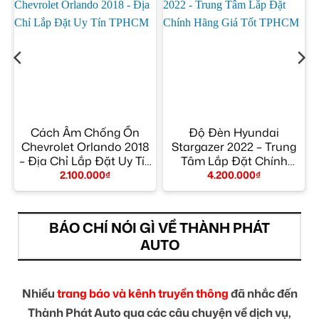
Cách Âm Chống Ồn
Độ Đèn Hyundai
Chevrolet Orlando 2018
Stargazer 2022 – Trung
– Địa Chỉ Lắp Đặt Uy Tín
Tâm Lắp Đặt Chính
TPHCM
Hãng Giá Tốt TPHCM
2.100.000
₫
4.200.000
₫
BÁO CHÍ NÓI GÌ VỀ THÀNH PHÁT
AUTO
Nhiều
trang báo và kênh truyền thông
đã nhắc đến
Thành Phát Auto qua các câu chuyện về dịch vụ,