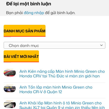
Để lại một bình luận
Bạn phải
đăng nhập
để gửi bình luận.
DANH MỤC SẢN PHẨM
Chọn danh mục
BÀI VIẾT MỚI NHẤT
Anh Kiên nâng cấp Màn hình Minio Green cho
Honda CRV tại Thủ Đức vì màn zin giới hạn
Không
có
Anh Tấn lắp màn hình Minio Green cho
bình
luận
Honda CR-V ở Quận 12
ở
Anh
Không
Kiên
có
Anh Khải lắp Màn hình ô tô Minio Green cho
nâng
bình
cấp
luận
Suzuki XL7 tại Quận 9 vì màn zin thiếu tiện ích