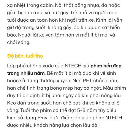
xạ nhiệt trong cabin. Nội thất bằng nhựa, da hoặc
gỗ ít bị bạc màu và nứt gãy. Trẻ nhỏ và người cao
tuổi được an toàn hơn khi ngồi trên xe. Kính lái vẫn
giữ độ trong suốt, không gây lóa khi quan sát biển
báo. Người lái xe yên tâm hơn vì mắt ít bị mỏi và
chói sáng.
Độ bền, tuổi thọ
Lớp phủ chống xước của NTECH giữ
phim bền đẹp
trong nhiều năm
. Bề mặt ít bị mờ đục khi vệ sinh
hoặc sử dụng thường xuyên. Nền PET chắc chắn,
hạn chế tình trạng bong mép hay co ngót. Màu phim
duy trì ổn định, ít bị phai ngay cả khi phơi nắng lâu.
Keo dán trong suốt, hạn chế bọt khí và không bị ố
vàng. Tuổi thọ phim có thể đạt 5–8 năm tùy điều
kiện sử dụng. Đây là ưu điểm lớn giúp phim NTECH
được nhiều khách hàng lựa chọn lâu dài.