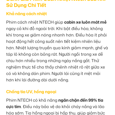
Sử Dụng Chi Tiết
Khả năng cách nhiệt
Phim cách nhiệt NTECH giúp
cabin xe luôn mát mẻ
ngay cả khi đỗ ngoài trời. Khi bật điều hòa, không
khí trong xe giảm nóng nhanh hơn. Điều hòa ít phải
hoạt động hết công suất nên tiết kiệm nhiên liệu
hơn. Nhiệt lượng truyền qua kính giảm mạnh, ghế và
táp lô không còn bỏng rát. Người ngồi trong xe dễ
chịu hơn nhiều trong những ngày nắng gắt. Thử
nghiệm thực tế cho thấy chênh nhiệt rõ rệt giữa xe
có và không dán phim. Người lái cũng ít mệt mỏi
hơn khi lái đường dài dưới nắng.
Chống tia UV, hồng ngoại
Phim NTECH có khả năng
ngăn chặn đến 99% tia
cực tím
. Điều này bảo vệ da khỏi cháy nắng và lão
hóa sớm. Tia hồng ngoại bị hấp thụ, giúp giảm bức