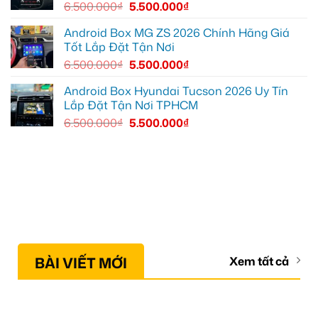
6.500.000
₫
5.500.000
₫
Android Box MG ZS 2026 Chính Hãng Giá
Tốt Lắp Đặt Tận Nơi
6.500.000
₫
5.500.000
₫
Android Box Hyundai Tucson 2026 Uy Tín
Lắp Đặt Tận Nơi TPHCM
6.500.000
₫
5.500.000
₫
BÀI VIẾT MỚI
Xem tất cả