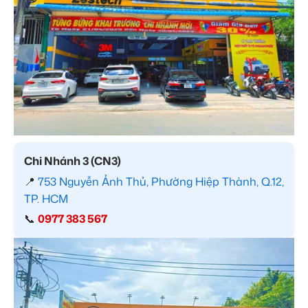
Chi Nhánh 3 (CN3)
📍
753 Nguyễn Ảnh Thủ, Phường Hiệp Thành, Q.12,
TP. HCM
📞
0977 383 567