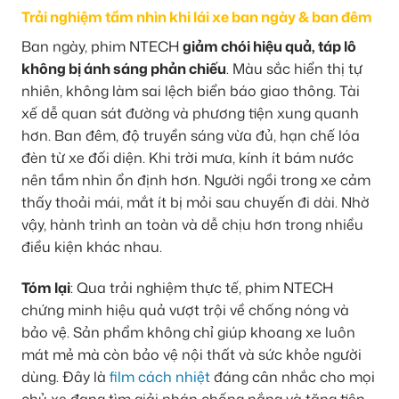
Trải nghiệm tầm nhìn khi lái xe ban ngày & ban đêm
Ban ngày, phim NTECH
giảm chói hiệu quả, táp lô
không bị ánh sáng phản chiếu
. Màu sắc hiển thị tự
nhiên, không làm sai lệch biển báo giao thông. Tài
xế dễ quan sát đường và phương tiện xung quanh
hơn. Ban đêm, độ truyền sáng vừa đủ, hạn chế lóa
đèn từ xe đối diện. Khi trời mưa, kính ít bám nước
nên tầm nhìn ổn định hơn. Người ngồi trong xe cảm
thấy thoải mái, mắt ít bị mỏi sau chuyến đi dài. Nhờ
vậy, hành trình an toàn và dễ chịu hơn trong nhiều
điều kiện khác nhau.
Tóm lại
: Qua trải nghiệm thực tế, phim NTECH
chứng minh hiệu quả vượt trội về chống nóng và
bảo vệ. Sản phẩm không chỉ giúp khoang xe luôn
mát mẻ mà còn bảo vệ nội thất và sức khỏe người
dùng. Đây là
film cách nhiệt
đáng cân nhắc cho mọi
chủ xe đang tìm giải pháp chống nắng và tăng tiện