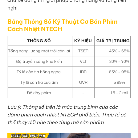
nghi.
Bảng Thông Số Kỹ Thuật Cơ Bản Phim
Cách Nhiệt NTECH
THÔNG SỐ
KÝ HIỆU
GIÁ TRỊ TRUNG BÌ
Tổng năng lượng mặt trời cản lại
TSER
45% – 65%
Độ truyền sáng khả kiến
VLT
20% – 70%
Tỷ lệ cản tia hồng ngoại
IRR
85% – 95%
Tỷ lệ cản tia cực tím
UVR
≥ 99%
Độ dày phim
–
1.5 – 2 mil
Lưu ý: Thông số trên là mức trung bình của các
dòng phim cách nhiệt NTECH phổ biến. Thực tế có
thể thay đổi nhẹ theo từng mã sản phẩm.