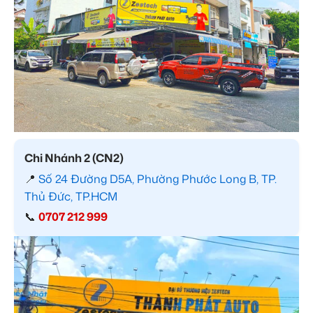
Chi Nhánh 2 (CN2)
📍
Số 24 Đường D5A, Phường Phước Long B, TP.
Thủ Đức, TP.HCM
📞
0707 212 999