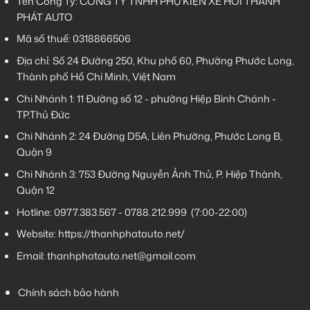
Tên Công Ty: CÔNG TY TNHH PHỤ KIỆN XE HƠI THÀNH
PHÁT AUTO
Mã số thuế: 0318866506
Địa chỉ: Số 24 Đường 250, Khu phố 60, Phường Phước Long,
Thành phố Hồ Chí Minh, Việt Nam
Chi Nhánh 1:
11 Đường số 12 - phường Hiệp Bình Chánh -
TP.Thủ Đức
Chi Nhánh 2:
24 Đường D5A, Liên Phường, Phước Long B,
Quận 9
Chi Nhánh 3:
753 Đường Nguyễn Ảnh Thủ, P. Hiệp Thành,
Quận 12
Hotline:
0977.383.567
-
0788.212.999
(7:00-22:00)
Website:
https://thanhphatauto.net/
Email:
thanhphatauto.net@gmail.com
Chính sách bảo hành