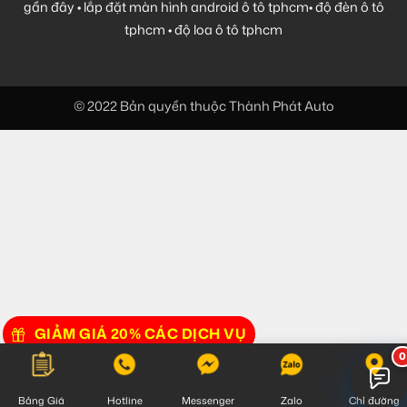
gần đây
•
lắp đặt màn hình android ô tô tphcm
•
độ đèn ô tô
tphcm
•
độ loa ô tô tphcm
© 2022 Bản quyền thuộc Thành Phát Auto
GIẢM GIÁ 20% CÁC DỊCH VỤ
Bảng Giá
Hotline
Messenger
Zalo
Chỉ đường