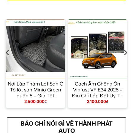
Nơi Lắp Thảm Lót Sàn Ô
Cách Âm Chống Ồn
Tô lót sàn Minio Green
Vinfast VF E34 2025 –
quận 8 – Giá Tốt
Địa Chỉ Lắp Đặt Uy Tín
TPHCM
TPHCM
2.500.000
₫
2.100.000
₫
BÁO CHÍ NÓI GÌ VỀ THÀNH PHÁT
AUTO