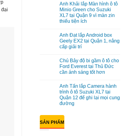
có
ợp
Anh Khải lắp Màn hình ô tô
bình
luận
 đại
Minio Green cho Suzuki
ở
XL7 tại Quận 9 vì màn zin
Anh
Tấn
thiếu tiện ích
lắp
màn
Không
hình
có
Anh Đạt lắp Android box
Minio
bình
Green
luận
Geely EX2 tại Quận 1, nâng
ở
cho
cấp giải trí
Anh
Honda
Khải
CR-
Không
lắp
V
có
Màn
ở
Chú Bảy độ bi gầm ô tô cho
bình
hình
Quận
luận
Ford Everest tại Thủ Đức
ô
12
ở
tô
cần ánh sáng tốt hơn
Anh
Minio
Đạt
Green
Không
lắp
cho
có
Android
Anh Tấn lắp Camera hành
Suzuki
bình
box
XL7
luận
trình ô tô Suzuki XL7 tại
Geely
ở
tại
EX2
Quận 12 để ghi lại mọi cung
Chú
Quận
tại
Bảy
9
đường
Quận
độ
vì
1,
bi
Không
màn
nâng
gầm
có
zin
cấp
ô
bình
thiếu
giải
SẢN PHẨM
tô
luận
tiện
trí
ở
cho
ích
Anh
Ford
Tấn
Everest