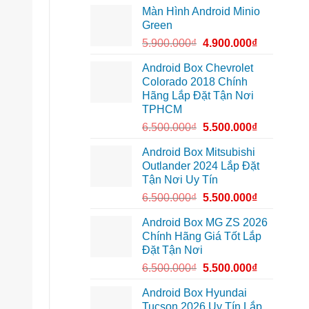
lắp
tại
Màn Hình Android Minio
Camera
Thủ
hành
Đức
Green
trình
cần
ô
ánh
5.900.000
₫
4.900.000
₫
tô
sáng
Suzuki
tốt
XL7
hơn
Android Box Chevrolet
tại
Colorado 2018 Chính
Quận
12
Hãng Lắp Đặt Tận Nơi
để
TPHCM
ghi
lại
6.500.000
₫
5.500.000
₫
mọi
cung
đường
Android Box Mitsubishi
Outlander 2024 Lắp Đặt
Tận Nơi Uy Tín
6.500.000
₫
5.500.000
₫
Android Box MG ZS 2026
Chính Hãng Giá Tốt Lắp
Đặt Tận Nơi
6.500.000
₫
5.500.000
₫
Android Box Hyundai
Tucson 2026 Uy Tín Lắp