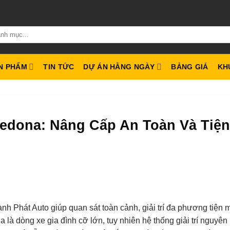
N PHẨM
TIN TỨC
DỰ ÁN HẰNG NGÀY
BẢNG GIÁ
KH
Sedona: Nâng Cấp An Toàn Và Tiện
h Phát Auto giúp quan sát toàn cảnh, giải trí đa phương tiện 
 là dòng xe gia đình cỡ lớn, tuy nhiên hệ thống giải trí nguyên