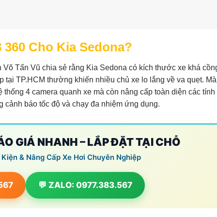
8 360 Cho Kia Sedona?
viên Võ Tấn Vũ chia sẻ rằng Kia Sedona có kích thước xe khá cồn
ẹp tại TP.HCM thường khiến nhiều chủ xe lo lắng về va quẹt. M
hệ thống 4 camera quanh xe mà còn nâng cấp toàn diện các tính
ng cảnh báo tốc độ và chạy đa nhiệm ứng dụng.
BÁO GIÁ NHANH – LẮP ĐẶT TẠI CHỖ
 Kiện & Nâng Cấp Xe Hơi Chuyên Nghiệp
.567
💬 ZALO: 0977.383.567