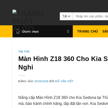
Bỏ
qua
Tìm
nội
kiếm:
dung
Danh mục
TRANG CHỦ
SẢ
TIN TỨC
Màn Hình Z18 360 Cho Kia 
Nghi
ĐĂNG VÀO
25/03/2026
BỞI
ĐỖ VĂN VIỆT
Nâng cấp Màn Hình Z18 360 cho Kia Sedona tại Thàn
mà, bảo hành chính hãng, lắp đặt tận nơi. Kia Sedona