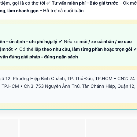
tiệm, gọi là có thợ tới ✅
Tư vấn miễn phí – Báo giá trước
– Ok mớ
ông, làm nhanh gọn
– Hỗ trợ cả cuối tuần
ền – ổn định – chi phí hợp lý
✔ Nếu xe
mới / xe cá nhân / xe cao
iệm tốt
✔ Có thể
lắp theo nhu cầu, làm từng phần hoặc trọn gói
ư vấn đúng giải pháp – đúng ngân sách
số 12, Phường Hiệp Bình Chánh, TP. Thủ Đức, TP.HCM • CN2: 24
 TP.HCM • CN3: 753 Nguyễn Ảnh Thủ, Tân Chánh Hiệp, Quận 12,