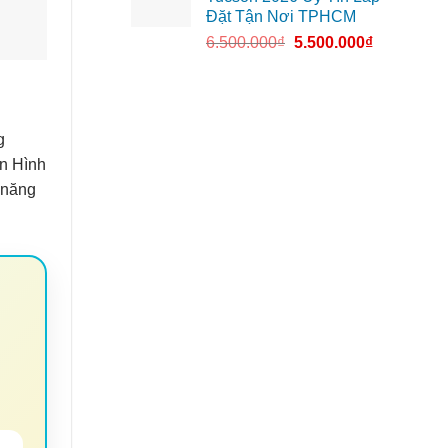
Đặt Tận Nơi TPHCM
6.500.000
₫
5.500.000
₫
g
àn Hình
 năng