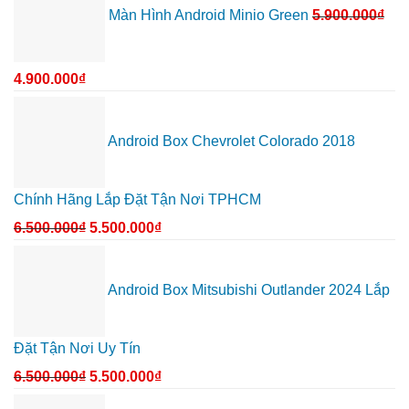
ích
tại
trình
Màn Hình Android Minio Green
5.900.000
₫
Thủ
ô
Đức
tô
cần
Suzuki
ánh
XL7
sáng
tại
4.900.000
₫
tốt
Quận
hơn
12
để
ghi
lại
mọi
Android Box Chevrolet Colorado 2018
cung
đường
Chính Hãng Lắp Đặt Tận Nơi TPHCM
6.500.000
₫
5.500.000
₫
Android Box Mitsubishi Outlander 2024 Lắp
Đặt Tận Nơi Uy Tín
6.500.000
₫
5.500.000
₫