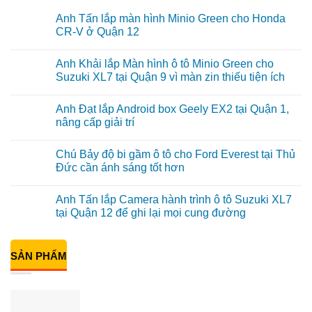
Anh Tấn lắp màn hình Minio Green cho Honda
CR-V ở Quận 12
Không
có
Anh Khải lắp Màn hình ô tô Minio Green cho
bình
luận
Suzuki XL7 tại Quận 9 vì màn zin thiếu tiện ích
ở
Anh
Không
Tấn
có
Anh Đạt lắp Android box Geely EX2 tại Quận 1,
lắp
bình
màn
luận
nâng cấp giải trí
hình
ở
Minio
Anh
Không
Green
Khải
có
Chú Bảy độ bi gầm ô tô cho Ford Everest tại Thủ
cho
lắp
bình
Honda
Màn
luận
Đức cần ánh sáng tốt hơn
CR-
hình
ở
V
ô
Anh
Không
ở
tô
Đạt
có
Anh Tấn lắp Camera hành trình ô tô Suzuki XL7
Quận
Minio
lắp
bình
12
Green
Android
luận
tại Quận 12 để ghi lại mọi cung đường
cho
box
ở
Suzuki
Geely
Chú
Không
XL7
EX2
Bảy
có
tại
tại
độ
bình
Quận
Quận
bi
SẢN PHẨM
luận
9
1,
gầm
ở
vì
nâng
ô
Anh
màn
cấp
tô
Tấn
zin
giải
cho
lắp
thiếu
trí
Ford
Camera
tiện
Everest
hành