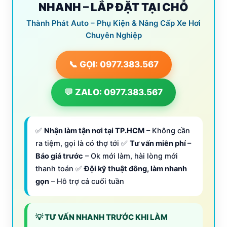
NHANH – LẮP ĐẶT TẠI CHỖ
Thành Phát Auto – Phụ Kiện & Nâng Cấp Xe Hơi
Chuyên Nghiệp
📞 GỌI: 0977.383.567
💬 ZALO: 0977.383.567
✅
Nhận làm tận nơi tại TP.HCM
– Không cần
ra tiệm, gọi là có thợ tới ✅
Tư vấn miễn phí –
Báo giá trước
– Ok mới làm, hài lòng mới
thanh toán ✅
Đội kỹ thuật đông, làm nhanh
gọn
– Hỗ trợ cả cuối tuần
💡 TƯ VẤN NHANH TRƯỚC KHI LÀM