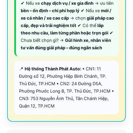
✔ Nếu xe
chạy dịch vụ / xe gia đình
→ ưu tiên
bền – ổn định – chi phí hợp lý
✔ Nếu xe
mới /
xe cá nhân / xe cao cấp
→ chọn
giải pháp cao
cấp, đẹp và trải nghiệm tốt
✔ Có thể
lắp
theo nhu cầu, làm từng phần hoặc trọn gói
✔
Chưa biết chọn gì? →
Gửi hình xe, nhân viên
tư vấn đúng giải pháp – đúng ngân sách
📍
Hệ thống Thành Phát Auto:
• CN1: 11
Đường số 12, Phường Hiệp Bình Chánh, TP.
Thủ Đức, TP.HCM • CN2: 24 Đường D5A,
Phường Phước Long B, TP. Thủ Đức, TP.HCM •
CN3: 753 Nguyễn Ảnh Thủ, Tân Chánh Hiệp,
Quận 12, TP.HCM