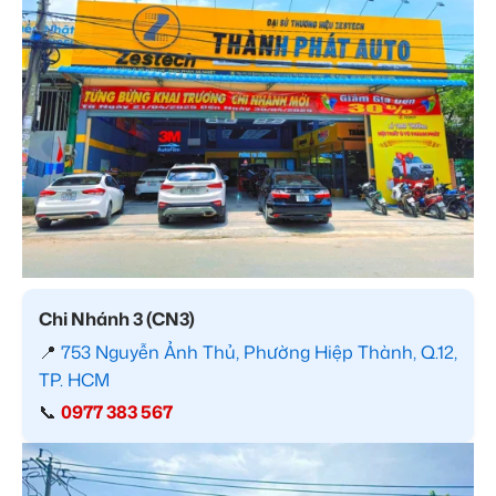
Chi Nhánh 3 (CN3)
📍
753 Nguyễn Ảnh Thủ, Phường Hiệp Thành, Q.12,
TP. HCM
📞
0977 383 567