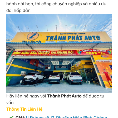
hành dài hạn, thi công chuyên nghiệp và nhiều ưu
đãi hấp dẫn.
Hãy liên hệ ngay với
Thành Phát Auto
để được tư
vấn.
Thông Tin Liên Hệ
CN1:
11 Đường số 12, Phường Hiệp Bình Chánh,