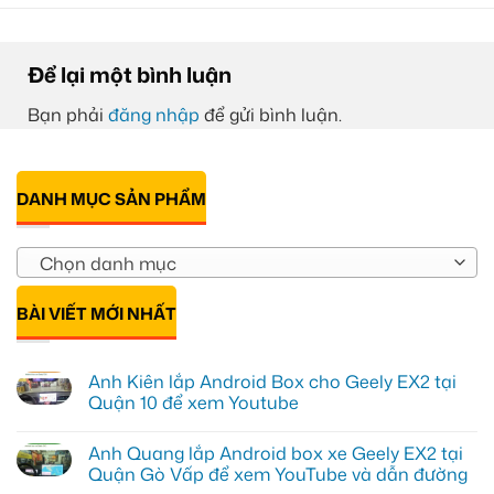
Để lại một bình luận
Bạn phải
đăng nhập
để gửi bình luận.
DANH MỤC SẢN PHẨM
Chọn danh mục
BÀI VIẾT MỚI NHẤT
Anh Kiên lắp Android Box cho Geely EX2 tại
Quận 10 để xem Youtube
Không
có
Anh Quang lắp Android box xe Geely EX2 tại
bình
luận
Quận Gò Vấp để xem YouTube và dẫn đường
ở