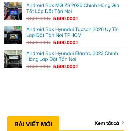
YouTube
Android Box MG ZS 2026 Chính Hãng Giá
tiện
Tốt Lắp Đặt Tận Nơi
lợi
hơn
6.500.000
₫
5.500.000
₫
Android Box Hyundai Tucson 2026 Uy Tín
Lắp Đặt Tận Nơi TPHCM
6.500.000
₫
5.500.000
₫
Android Box Hyundai Elantra 2023 Chính
Hãng Lắp Đặt Tận Nơi
6.500.000
₫
5.500.000
₫
BÀI VIẾT MỚI
Xem tất cả