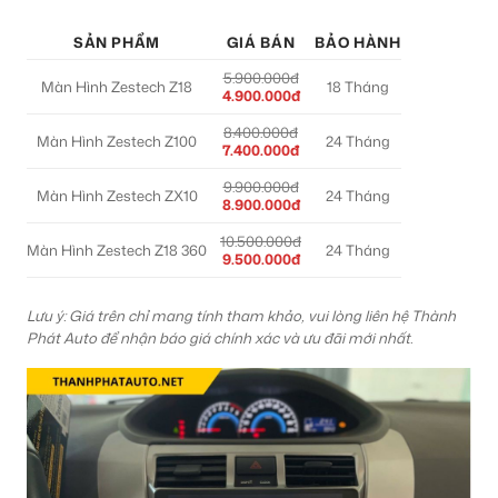
SẢN PHẨM
GIÁ BÁN
BẢO HÀNH
5.900.000đ
Màn Hình Zestech Z18
18 Tháng
4.900.000đ
8.400.000đ
Màn Hình Zestech Z100
24 Tháng
7.400.000đ
9.900.000đ
Màn Hình Zestech ZX10
24 Tháng
8.900.000đ
10.500.000đ
Màn Hình Zestech Z18 360
24 Tháng
9.500.000đ
Lưu ý: Giá trên chỉ mang tính tham khảo, vui lòng liên hệ Thành
Phát Auto để nhận báo giá chính xác và ưu đãi mới nhất.