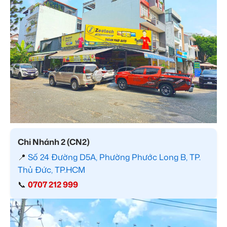
Chi Nhánh 2 (CN2)
📍
Số 24 Đường D5A, Phường Phước Long B, TP.
Thủ Đức, TP.HCM
📞
0707 212 999