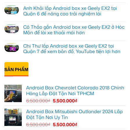
Anh
Không
Kiên
có
Anh Khải lắp Android box xe Geely EX2 tại
lắp
bình
Android
luận
Quận 6 để nâng cao trải nghiệm lái
Box
ở
cho
Anh
Không
Geely
Quang
có
Cô Thảo gắn Android box xe Geely EX2 ở Hóc
EX2
lắp
bình
tại
Android
luận
Môn để lái xe thoải mái hơn
Quận
box
ở
10
xe
Anh
Không
để
Geely
Khải
có
Chị Thư lắp Android box xe Geely EX2 tại
xem
EX2
lắp
bình
Youtube
tại
Android
luận
Quận 7 để xem bản đồ, YouTube tiện lợi hơn
Quận
box
ở
Gò
xe
Cô
Không
Vấp
Geely
Thảo
có
để
EX2
gắn
bình
xem
tại
Android
SẢN PHẨM
luận
YouTube
Quận
box
ở
và
6
xe
Chị
dẫn
để
Geely
Thư
đường
nâng
EX2
lắp
Android Box Chevrolet Colorado 2018 Chính
cao
ở
Android
trải
Hóc
box
Hãng Lắp Đặt Tận Nơi TPHCM
nghiệm
Môn
xe
lái
để
Geely
6.500.000
₫
5.500.000
₫
lái
EX2
xe
tại
thoải
Quận
Android Box Mitsubishi Outlander 2024 Lắp
mái
7
Đặt Tận Nơi Uy Tín
hơn
để
xem
6.500.000
₫
5.500.000
₫
bản
đồ,