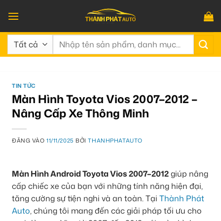
Bỏ
qua
nội
Tìm
dung
kiếm:
TIN TỨC
Màn Hình Toyota Vios 2007–2012 –
Nâng Cấp Xe Thông Minh
ĐĂNG VÀO
11/11/2025
BỞI
THANHPHATAUTO
Màn Hình Android Toyota Vios 2007–2012
giúp nâng
cấp chiếc xe của bạn với những tính năng hiện đại,
tăng cường sự tiện nghi và an toàn. Tại
Thành Phát
Auto
, chúng tôi mang đến các giải pháp tối ưu cho