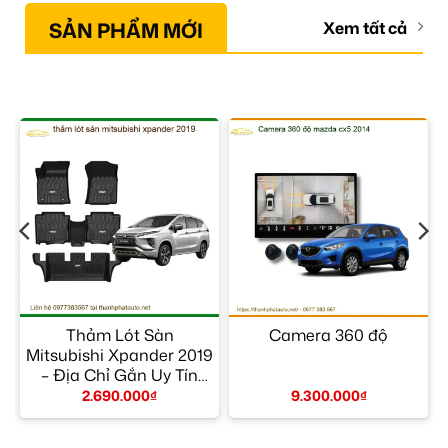
SẢN PHẨM MỚI
Xem tất cả
–
Thảm Lót Sàn
Camera 360 độ
Mitsubishi Xpander 2019
– Địa Chỉ Gắn Uy Tín
TPHCM
2.690.000
₫
9.300.000
₫