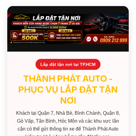
Lắp đặt tận nơi tại TP.HCM
THÀNH PHÁT AUTO -
PHỤC VỤ LẮP ĐẶT TẬN
NƠI
Khách tại Quận 7, Nhà Bè, Bình Chánh, Quận 8,
Gò Vấp, Tân Bình, Hóc Môn và các khu vực lân
cận có thể gửi thông tin xe để Thành Phát Auto