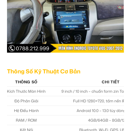
Thông Số Kỹ Thuật Cơ Bản
THÔNG SỐ
CHI TIẾT
Kích Thước Màn Hình
9 inch / 10 inch – chuẩn form zin Toyo
Độ Phân Giải
Full HD 1280×720, tấm nền IPS 
Hệ Điều Hành
Android 10.0 – 13.0 tùy dòng 
RAM / ROM
4GB/64GB – 8GB/128
Kết Nối
Bluetooth, Wi-Fi, GPS, USB,