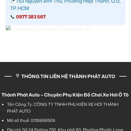
📍
753 Nguyễn Ảnh Thủ, Phường Hiệp Thành, Q.12,
TP. HCM
📞
0977 383 567
THÔNG TIN LIÊN HỆ THÀNH PHÁT AUTO
Thành Phát Auto – Chuyên Phụ Kiện Đồ Chơi Xe Hơi Ô Tô
Tên Công Ty: CÔNG TY TNHH PHỤ KIỆN XE HƠI THÀNH
PHÁT AUTO
Mã số thuế: 0318866506
Địa chỉ: Số 24 Đường 250, Khu phố 60, Phường Phước Long,