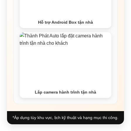
Hỗ trợ Android Box tận nhà
Lắp camera hành trình tận nhà
*Áp dụng tùy khu vực, lịch kỹ thuật và hạng mục thi công.