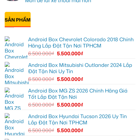
Môn để lái xe thoải mái hơn
ghi
Quận
box
ở
lại
10
xe
Anh
Không
mọi
để
Geely
Khải
có
cung
xem
EX2
lắp
bình
đường
Youtube
tại
Android
SẢN PHẨM
luận
Quận
box
ở
Gò
xe
Cô
Vấp
Geely
Thảo
để
EX2
gắn
Android Box Chevrolet Colorado 2018 Chính
xem
tại
Android
YouTube
Quận
box
Hãng Lắp Đặt Tận Nơi TPHCM
và
6
xe
dẫn
để
Geely
6.500.000
₫
5.500.000
₫
đường
nâng
EX2
cao
ở
trải
Hóc
Android Box Mitsubishi Outlander 2024 Lắp
nghiệm
Môn
Đặt Tận Nơi Uy Tín
lái
để
lái
6.500.000
₫
5.500.000
₫
xe
thoải
mái
Android Box MG ZS 2026 Chính Hãng Giá
hơn
Tốt Lắp Đặt Tận Nơi
6.500.000
₫
5.500.000
₫
Android Box Hyundai Tucson 2026 Uy Tín
Lắp Đặt Tận Nơi TPHCM
6.500.000
₫
5.500.000
₫