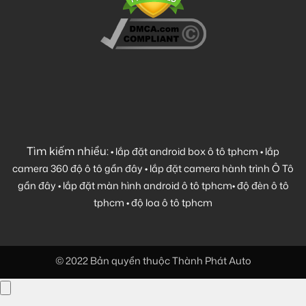
Tìm kiếm nhiều:
•
lắp đặt android box ô tô tphcm
•
lắp
camera 360 độ ô tô gần đây
•
lắp đặt camera hành trình Ô Tô
gần đây
•
lắp đặt màn hình android ô tô tphcm
•
độ đèn ô tô
tphcm
•
độ loa ô tô tphcm
© 2022 Bản quyền thuộc Thành Phát Auto