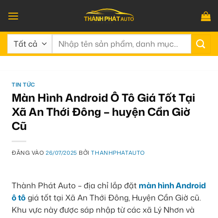
Bỏ
qua
nội
Tìm
dung
kiếm:
TIN TỨC
Màn Hình Android Ô Tô Giá Tốt Tại
Xã An Thới Đông – huyện Cần Giờ
Cũ
ĐĂNG VÀO
26/07/2025
BỞI
THANHPHATAUTO
Thành Phát Auto – địa chỉ lắp đặt
màn hình Android
ô tô
giá tốt tại Xã An Thới Đông, Huyện Cần Giờ cũ.
Khu vực này được sáp nhập từ các xã Lý Nhơn và