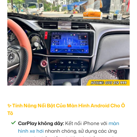
✨ Tính Năng Nổi Bật Của Màn Hình Android Cho Ô
Tô
CarPlay không dây:
Kết nối iPhone với
màn
hình xe hơi
nhanh chóng, sử dụng các ứng