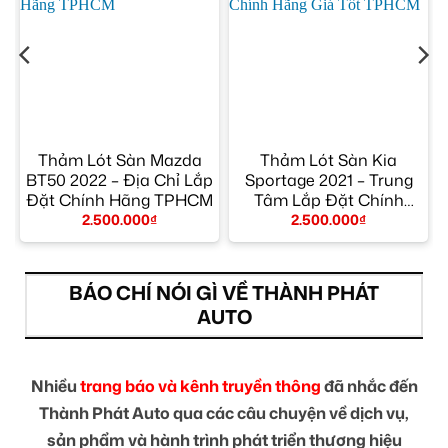
Thảm Lót Sàn Mazda
Thảm Lót Sàn Kia
BT50 2022 – Địa Chỉ Lắp
Sportage 2021 – Trung
M
Đặt Chính Hãng TPHCM
Tâm Lắp Đặt Chính
Hãng Giá Tốt TPHCM
2.500.000
₫
2.500.000
₫
BÁO CHÍ NÓI GÌ VỀ THÀNH PHÁT
AUTO
Nhiều
trang báo và kênh truyền thông
đã nhắc đến
Thành Phát Auto qua các câu chuyện về dịch vụ,
sản phẩm và hành trình phát triển thương hiệu