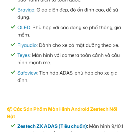
Bravigo
: Giao diện đẹp, độ ổn định cao, dễ sử
dụng.
OLED
: Phù hợp với các dòng xe phổ thông, giá
mềm.
Flyaudio
: Dành cho xe có mặt dưỡng theo xe.
Teyes
: Màn hình với camera toàn cảnh và cấu
hình mạnh mẽ.
Safeview
: Tích hợp ADAS, phù hợp cho xe gia
đình.
📦 Các Sản Phẩm Màn Hình Android Zestech Nổi
Bật
Zestech ZX ADAS (Tiêu chuẩn)
:
Màn hình 9/10.1