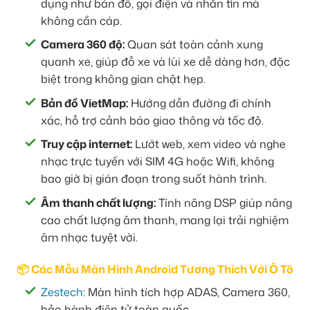
dụng như bản đồ, gọi điện và nhắn tin mà
không cần cáp.
Camera 360 độ:
Quan sát toàn cảnh xung
quanh xe, giúp đỗ xe và lùi xe dễ dàng hơn, đặc
biệt trong không gian chật hẹp.
Bản đồ VietMap:
Hướng dẫn đường đi chính
xác, hỗ trợ cảnh báo giao thông và tốc độ.
Truy cập internet:
Lướt web, xem video và nghe
nhạc trực tuyến với SIM 4G hoặc Wifi, không
bao giờ bị gián đoạn trong suốt hành trình.
Âm thanh chất lượng:
Tính năng DSP giúp nâng
cao chất lượng âm thanh, mang lại trải nghiệm
âm nhạc tuyệt vời.
📦 Các Mẫu Màn Hình Android Tương Thích Với Ô Tô
Zestech
: Màn hình tích hợp ADAS, Camera 360,
bảo hành điện tử toàn quốc.