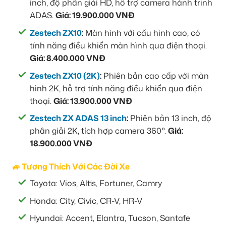
inch, độ phân giải HD, hỗ trợ camera hành trình
ADAS.
Giá: 19.900.000 VNĐ
Zestech ZX10
:
Màn hình với cấu hình cao, có
tính năng điều khiển màn hình qua điện thoại.
Giá: 8.400.000 VNĐ
Zestech ZX10 (2K)
:
Phiên bản cao cấp với màn
hình 2K, hỗ trợ tính năng điều khiển qua điện
thoại.
Giá: 13.900.000 VNĐ
Zestech ZX ADAS 13 inch
:
Phiên bản 13 inch, độ
phân giải 2K, tích hợp camera 360°.
Giá:
18.900.000 VNĐ
🚙 Tương Thích Với Các Đời Xe
Toyota: Vios, Altis, Fortuner, Camry
Honda: City, Civic, CR-V, HR-V
Hyundai: Accent, Elantra, Tucson, Santafe