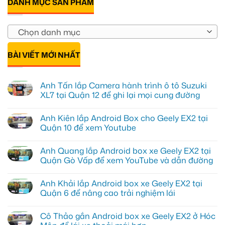
DANH MỤC SẢN PHẨM
Chọn danh mục
BÀI VIẾT MỚI NHẤT
Anh Tấn lắp Camera hành trình ô tô Suzuki
XL7 tại Quận 12 để ghi lại mọi cung đường
Không
có
Anh Kiên lắp Android Box cho Geely EX2 tại
bình
luận
Quận 10 để xem Youtube
ở
Anh
Không
Tấn
có
Anh Quang lắp Android box xe Geely EX2 tại
lắp
bình
Camera
luận
Quận Gò Vấp để xem YouTube và dẫn đường
hành
ở
trình
Anh
Không
ô
Kiên
có
Anh Khải lắp Android box xe Geely EX2 tại
tô
lắp
bình
Suzuki
Android
luận
Quận 6 để nâng cao trải nghiệm lái
XL7
Box
ở
tại
cho
Anh
Không
Quận
Geely
Quang
có
Cô Thảo gắn Android box xe Geely EX2 ở Hóc
12
EX2
lắp
bình
để
tại
Android
luận