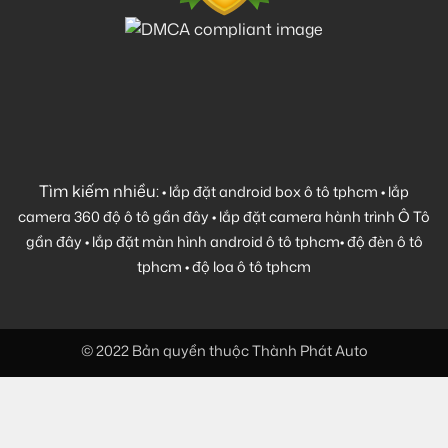
Tìm kiếm nhiều:
•
lắp đặt android box ô tô tphcm
•
lắp
camera 360 độ ô tô gần đây
•
lắp đặt camera hành trình Ô Tô
gần đây
•
lắp đặt màn hình android ô tô tphcm
•
độ đèn ô tô
tphcm
•
độ loa ô tô tphcm
© 2022 Bản quyền thuộc Thành Phát Auto