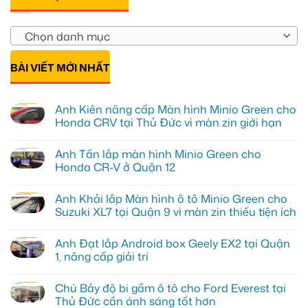
Chọn danh mục
BÀI VIẾT MỚI NHẤT
Anh Kiên nâng cấp Màn hình Minio Green cho
Honda CRV tại Thủ Đức vì màn zin giới hạn
Không
có
Anh Tấn lắp màn hình Minio Green cho
bình
luận
Honda CR-V ở Quận 12
ở
Anh
Không
Kiên
có
Anh Khải lắp Màn hình ô tô Minio Green cho
nâng
bình
cấp
luận
Suzuki XL7 tại Quận 9 vì màn zin thiếu tiện ích
Màn
ở
hình
Anh
Không
Minio
Tấn
có
Anh Đạt lắp Android box Geely EX2 tại Quận
Green
lắp
bình
cho
màn
luận
1, nâng cấp giải trí
Honda
hình
ở
CRV
Minio
Anh
Không
tại
Green
Khải
có
Chú Bảy độ bi gầm ô tô cho Ford Everest tại
Thủ
cho
lắp
bình
Đức
Honda
Màn
luận
Thủ Đức cần ánh sáng tốt hơn
vì
CR-
hình
ở