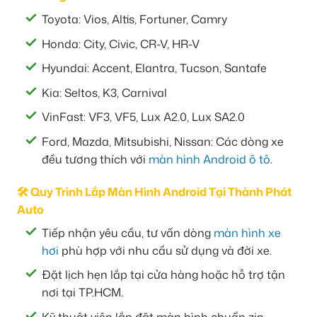
Toyota: Vios, Altis, Fortuner, Camry
Honda: City, Civic, CR-V, HR-V
Hyundai: Accent, Elantra, Tucson, Santafe
Kia: Seltos, K3, Carnival
VinFast: VF3, VF5, Lux A2.0, Lux SA2.0
Ford, Mazda, Mitsubishi, Nissan: Các dòng xe
đều tương thích với
màn hình Android ô tô
.
🛠️ Quy Trình Lắp Màn Hình Android Tại Thành Phát
Auto
Tiếp nhận yêu cầu, tư vấn dòng
màn hình xe
hơi
phù hợp với nhu cầu sử dụng và đời xe.
Đặt lịch hẹn lắp tại cửa hàng hoặc hỗ trợ tận
nơi tại TP.HCM.
Kỹ thuật viên lắp đặt màn hình chuẩn zin,