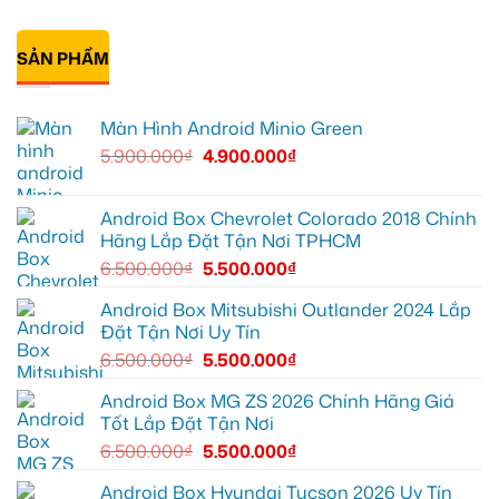
màn
V
ô
Anh
Không
zin
ở
tô
Đạt
có
giới
Quận
Minio
lắp
bình
hạn
12
Green
Android
SẢN PHẨM
luận
cho
box
ở
Suzuki
Geely
Chú
XL7
EX2
Bảy
tại
tại
độ
Màn Hình Android Minio Green
Quận
Quận
bi
9
1,
gầm
5.900.000
₫
4.900.000
₫
vì
nâng
ô
màn
cấp
tô
zin
giải
cho
thiếu
trí
Ford
tiện
Everest
Android Box Chevrolet Colorado 2018 Chính
ích
tại
Hãng Lắp Đặt Tận Nơi TPHCM
Thủ
Đức
6.500.000
₫
5.500.000
₫
cần
ánh
sáng
Android Box Mitsubishi Outlander 2024 Lắp
tốt
Đặt Tận Nơi Uy Tín
hơn
6.500.000
₫
5.500.000
₫
Android Box MG ZS 2026 Chính Hãng Giá
Tốt Lắp Đặt Tận Nơi
6.500.000
₫
5.500.000
₫
Android Box Hyundai Tucson 2026 Uy Tín