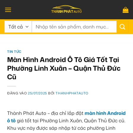
Bỏ
qua
nội
Tìm
dung
kiếm:
TIN TỨC
Màn Hình Android Ô Tô Giá Tốt Tại
Phường Linh Xuân – Quận Thủ Đức
Cũ
ĐĂNG VÀO
25/07/2025
BỞI
THANHPHATAUTO
Thành Phát Auto – địa chỉ lắp đặt
màn hình Android
ô tô
giá tốt tại Phường Linh Xuân, Quận Thủ Đức cũ.
Khu vực này được sáp nhập từ các phường Linh