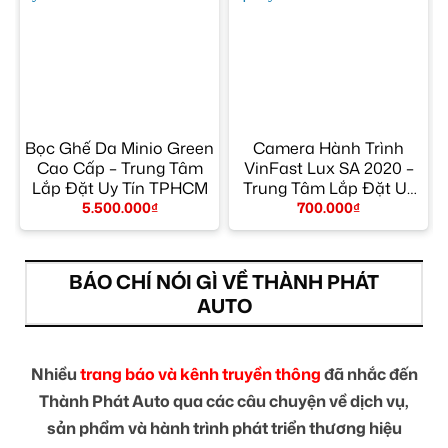
Bọc Ghế Da Minio Green
Camera Hành Trình
Cao Cấp – Trung Tâm
VinFast Lux SA 2020 –
Lắp Đặt Uy Tín TPHCM
Trung Tâm Lắp Đặt Uy
Tín TPHCM
5.500.000
₫
700.000
₫
BÁO CHÍ NÓI GÌ VỀ THÀNH PHÁT
AUTO
Nhiều
trang báo và kênh truyền thông
đã nhắc đến
Thành Phát Auto qua các câu chuyện về dịch vụ,
sản phẩm và hành trình phát triển thương hiệu