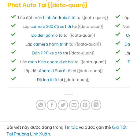
Phát Auto Tại {{data-quan}}
Lắp đặt
màn hình Android ô tô
tại {{data-quan}}
Lắp đặ
Lắp
camera 360 độ xe hơi
tại {{data-quan}}
Nâng cấ
Độ đèn gầm ô tô
tại {{data-quan}}
Cách
Lắp
camera hành trình
tại {{data-quan}}
Dán ph
Dán PPF xe ô tô
tại {{data-quan}}
Lắp đ
Lắp
màn hình android xe hơi
tại {{data-quan}}
Thảm
Lắp đặt
Android Box ô tô
tại {{data-quan}}
Bọc
Độ loa ô tô
tại {{data-quan}}
Đ
Bài viết này được đăng trong
Tin tức
và được gắn thẻ
Giá Tốt
Tại Phường Linh Xuân
.