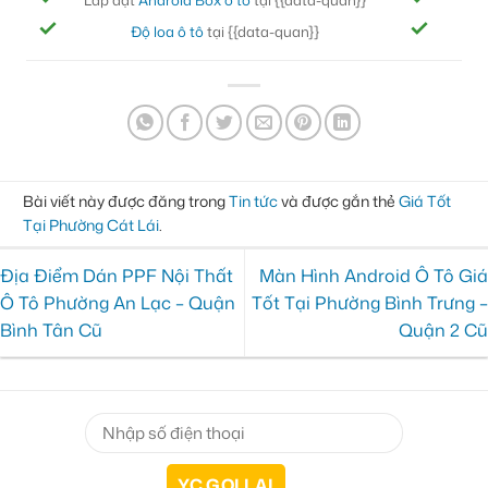
Lắp đặt
Android Box ô tô
tại {{data-quan}}
Bọc
Độ loa ô tô
tại {{data-quan}}
Đ
Bài viết này được đăng trong
Tin tức
và được gắn thẻ
Giá Tốt
Tại Phường Cát Lái
.
Địa Điểm Dán PPF Nội Thất
Màn Hình Android Ô Tô Giá
Ô Tô Phường An Lạc – Quận
Tốt Tại Phường Bình Trưng –
Bình Tân Cũ
Quận 2 Cũ