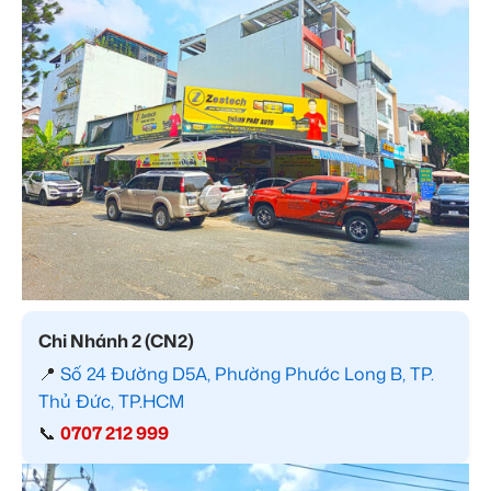
Chi Nhánh 2 (CN2)
📍
Số 24 Đường D5A, Phường Phước Long B, TP.
Thủ Đức, TP.HCM
📞
0707 212 999