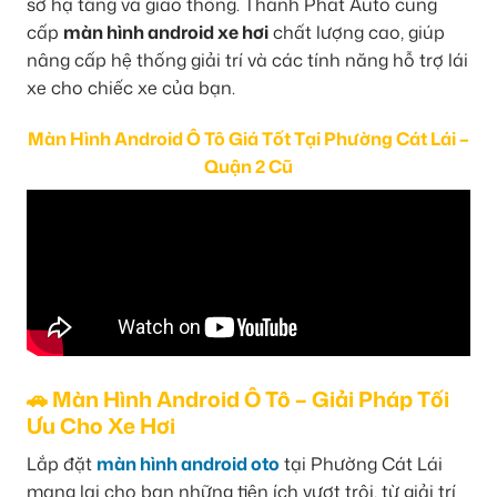
sở hạ tầng và giao thông. Thành Phát Auto cung
cấp
màn hình android xe hơi
chất lượng cao, giúp
nâng cấp hệ thống giải trí và các tính năng hỗ trợ lái
xe cho chiếc xe của bạn.
Màn Hình Android Ô Tô Giá Tốt Tại Phường Cát Lái –
Quận 2 Cũ
🚗 Màn Hình Android Ô Tô – Giải Pháp Tối
Ưu Cho Xe Hơi
Lắp đặt
màn hình android oto
tại Phường Cát Lái
mang lại cho bạn những tiện ích vượt trội, từ giải trí