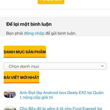
Để lại một bình luận
Bạn phải
đăng nhập
để gửi bình luận.
DANH MỤC SẢN PHẨM
Chọn danh mục
BÀI VIẾT MỚI NHẤT
Anh Đạt lắp Android box Geely EX2 tại Quận
1, nâng cấp giải trí
Không
có
Chú Bảy độ bi gầm ô tô cho Ford Everest tại
bình