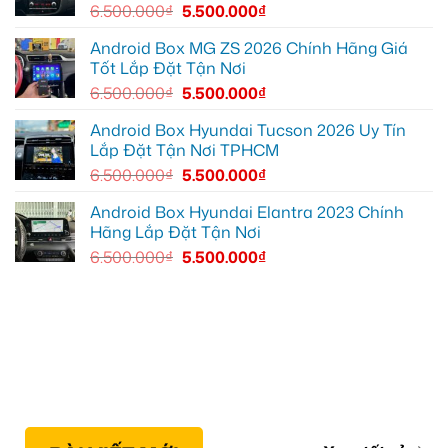
để
6.500.000
₫
5.500.000
₫
xem
YouTube
và
Android Box MG ZS 2026 Chính Hãng Giá
dẫn
Tốt Lắp Đặt Tận Nơi
đường
6.500.000
₫
5.500.000
₫
Android Box Hyundai Tucson 2026 Uy Tín
Lắp Đặt Tận Nơi TPHCM
6.500.000
₫
5.500.000
₫
Android Box Hyundai Elantra 2023 Chính
Hãng Lắp Đặt Tận Nơi
6.500.000
₫
5.500.000
₫