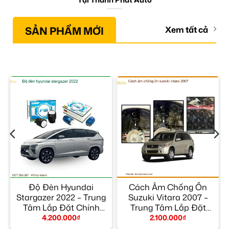
SẢN PHẨM MỚI
Xem tất cả
Độ Đèn Hyundai
Cách Âm Chống Ồn
6
Stargazer 2022 – Trung
Suzuki Vitara 2007 –
n
Tâm Lắp Đặt Chính
Trung Tâm Lắp Đặt
Hãng Giá Tốt TPHCM
Chính Hãng TPHCM
4.200.000
₫
2.100.000
₫