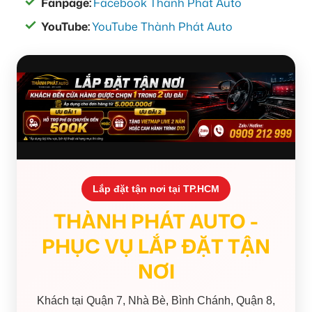
Fanpage:
Facebook Thành Phát Auto
YouTube:
YouTube Thành Phát Auto
Lắp đặt tận nơi tại TP.HCM
THÀNH PHÁT AUTO -
PHỤC VỤ LẮP ĐẶT TẬN
NƠI
Khách tại Quận 7, Nhà Bè, Bình Chánh, Quận 8,