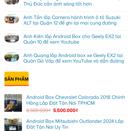
luận
Thủ Đức cần ánh sáng tốt hơn
ở
Anh
Không
Đạt
có
Anh Tấn lắp Camera hành trình ô tô Suzuki
lắp
bình
Android
luận
XL7 tại Quận 12 để ghi lại mọi cung đường
box
ở
Geely
Chú
Không
EX2
Bảy
có
Anh Kiên lắp Android Box cho Geely EX2 tại
tại
độ
bình
Quận
bi
luận
Quận 10 để xem Youtube
1,
gầm
ở
nâng
ô
Anh
Không
cấp
tô
Tấn
có
Anh Quang lắp Android box xe Geely EX2 tại
giải
cho
lắp
bình
trí
Ford
Camera
luận
Quận Gò Vấp để xem YouTube và dẫn đường
Everest
hành
ở
tại
trình
Anh
Không
Thủ
ô
Kiên
có
Đức
tô
lắp
bình
cần
Suzuki
Android
SẢN PHẨM
luận
ánh
XL7
Box
ở
sáng
tại
cho
Anh
tốt
Quận
Geely
Quang
hơn
12
EX2
lắp
Android Box Chevrolet Colorado 2018 Chính
để
tại
Android
ghi
Quận
box
Hãng Lắp Đặt Tận Nơi TPHCM
lại
10
xe
mọi
để
Geely
6.500.000
₫
5.500.000
₫
cung
xem
EX2
đường
Youtube
tại
Quận
Android Box Mitsubishi Outlander 2024 Lắp
Gò
Đặt Tận Nơi Uy Tín
Vấp