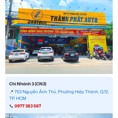
Chi Nhánh 3 (CN3)
📍
753 Nguyễn Ảnh Thủ, Phường Hiệp Thành, Q.12,
TP. HCM
📞
0977 383 567