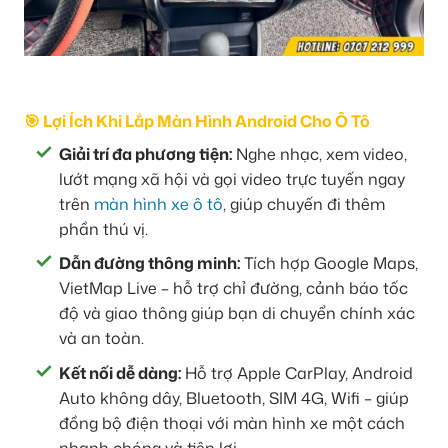
🎯 Lợi Ích Khi Lắp Màn Hình Android Cho Ô Tô
Giải trí đa phương tiện:
Nghe nhạc, xem video,
lướt mạng xã hội và gọi video trực tuyến ngay
trên
màn hình xe ô tô
, giúp chuyến đi thêm
phần thú vị.
Dẫn đường thông minh:
Tích hợp Google Maps,
VietMap Live – hỗ trợ chỉ đường, cảnh báo tốc
độ và giao thông giúp bạn di chuyển chính xác
và an toàn.
Kết nối dễ dàng:
Hỗ trợ Apple CarPlay, Android
Auto không dây, Bluetooth, SIM 4G, Wifi – giúp
đồng bộ điện thoại với màn hình xe một cách