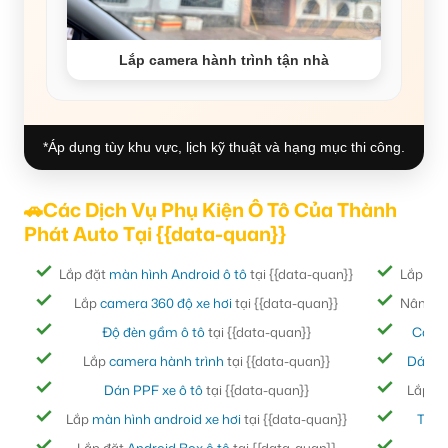
Lắp camera hành trình tận nhà
*Áp dụng tùy khu vực, lịch kỹ thuật và hạng mục thi công.
🚗Các Dịch Vụ Phụ Kiện Ô Tô Của Thành
Phát Auto Tại {{data-quan}}
Lắp đặt
màn hình Android ô tô
tại {{data-quan}}
Lắp đặ
Lắp
camera 360 độ xe hơi
tại {{data-quan}}
Nâng cấ
Độ đèn gầm ô tô
tại {{data-quan}}
Cách
Lắp
camera hành trình
tại {{data-quan}}
Dán ph
Dán PPF xe ô tô
tại {{data-quan}}
Lắp đ
Lắp
màn hình android xe hơi
tại {{data-quan}}
Thảm