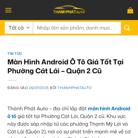
Bỏ
qua
nội
Tìm
dung
kiếm:
TIN TỨC
Màn Hình Android Ô Tô Giá Tốt Tại
Phường Cát Lái – Quận 2 Cũ
ĐĂNG VÀO
26/07/2025
BỞI
THANHPHATAUTO
Thành Phát Auto – địa chỉ lắp đặt
màn hình Android
ô tô
giá tốt tại Phường Cát Lái, Quận 2 cũ. Khu vực
này được sáp nhập từ các phường Thạnh Mỹ Lợi và
Cát Lái (Quận 2), nơi có sự phát triển mạnh mẽ về cơ