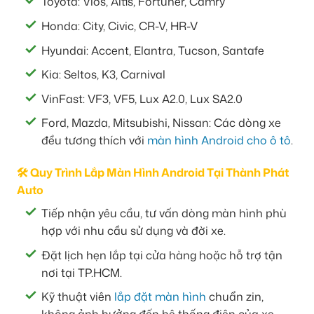
Toyota: Vios, Altis, Fortuner, Camry
Honda: City, Civic, CR-V, HR-V
Hyundai: Accent, Elantra, Tucson, Santafe
Kia: Seltos, K3, Carnival
VinFast: VF3, VF5, Lux A2.0, Lux SA2.0
Ford, Mazda, Mitsubishi, Nissan: Các dòng xe
đều tương thích với
màn hình Android cho ô tô
.
🛠️ Quy Trình Lắp Màn Hình Android Tại Thành Phát
Auto
Tiếp nhận yêu cầu, tư vấn dòng màn hình phù
hợp với nhu cầu sử dụng và đời xe.
Đặt lịch hẹn lắp tại cửa hàng hoặc hỗ trợ tận
nơi tại TP.HCM.
Kỹ thuật viên
lắp đặt màn hình
chuẩn zin,