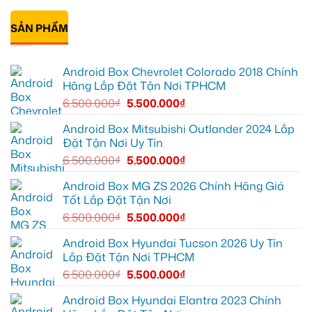
mọi
để
Geely
Khải
có
cung
xem
EX2
lắp
bình
đường
Youtube
tại
Android
SẢN PHẨM
luận
Quận
box
ở
Gò
xe
Cô
Vấp
Geely
Thảo
để
EX2
gắn
Android Box Chevrolet Colorado 2018 Chính
xem
tại
Android
YouTube
Quận
box
Hãng Lắp Đặt Tận Nơi TPHCM
và
6
xe
dẫn
để
Geely
6.500.000
₫
5.500.000
₫
đường
nâng
EX2
cao
ở
trải
Hóc
Android Box Mitsubishi Outlander 2024 Lắp
nghiệm
Môn
Đặt Tận Nơi Uy Tín
lái
để
lái
6.500.000
₫
5.500.000
₫
xe
thoải
mái
Android Box MG ZS 2026 Chính Hãng Giá
hơn
Tốt Lắp Đặt Tận Nơi
6.500.000
₫
5.500.000
₫
Android Box Hyundai Tucson 2026 Uy Tín
Lắp Đặt Tận Nơi TPHCM
6.500.000
₫
5.500.000
₫
Android Box Hyundai Elantra 2023 Chính