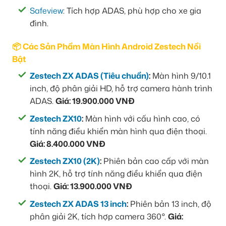
Safeview
: Tích hợp ADAS, phù hợp cho xe gia
đình.
📦 Các Sản Phẩm Màn Hình Android Zestech Nổi
Bật
Zestech ZX ADAS (Tiêu chuẩn)
:
Màn hình 9/10.1
inch, độ phân giải HD, hỗ trợ camera hành trình
ADAS.
Giá: 19.900.000 VNĐ
Zestech ZX10
:
Màn hình với cấu hình cao, có
tính năng điều khiển màn hình qua điện thoại.
Giá: 8.400.000 VNĐ
Zestech ZX10 (2K)
:
Phiên bản cao cấp với màn
hình 2K, hỗ trợ tính năng điều khiển qua điện
thoại.
Giá: 13.900.000 VNĐ
Zestech ZX ADAS 13 inch
:
Phiên bản 13 inch, độ
phân giải 2K, tích hợp camera 360°.
Giá: