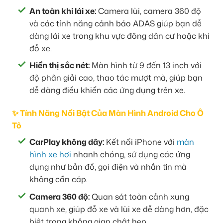
An toàn khi lái xe:
Camera lùi, camera 360 độ
và các tính năng cảnh báo ADAS giúp bạn dễ
dàng lái xe trong khu vực đông dân cư hoặc khi
đỗ xe.
Hiển thị sắc nét:
Màn hình từ 9 đến 13 inch với
độ phân giải cao, thao tác mượt mà, giúp bạn
dễ dàng điều khiển các ứng dụng trên xe.
✨ Tính Năng Nổi Bật Của Màn Hình Android Cho Ô
Tô
CarPlay không dây:
Kết nối iPhone với
màn
hình xe hơi
nhanh chóng, sử dụng các ứng
dụng như bản đồ, gọi điện và nhắn tin mà
không cần cáp.
Camera 360 độ:
Quan sát toàn cảnh xung
quanh xe, giúp đỗ xe và lùi xe dễ dàng hơn, đặc
biệt trong không gian chật hẹp.