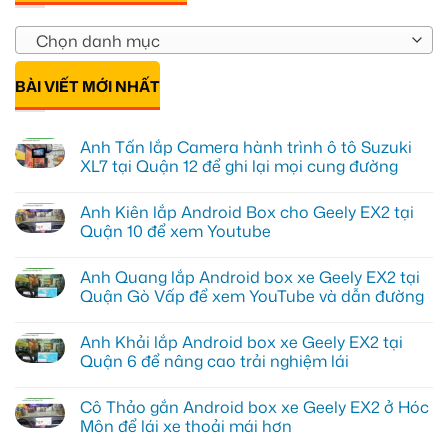
Chọn danh mục
BÀI VIẾT MỚI NHẤT
Anh Tấn lắp Camera hành trình ô tô Suzuki
XL7 tại Quận 12 để ghi lại mọi cung đường
Không
có
Anh Kiên lắp Android Box cho Geely EX2 tại
bình
luận
Quận 10 để xem Youtube
ở
Anh
Không
Tấn
có
Anh Quang lắp Android box xe Geely EX2 tại
lắp
bình
Camera
luận
Quận Gò Vấp để xem YouTube và dẫn đường
hành
ở
trình
Anh
Không
ô
Kiên
có
Anh Khải lắp Android box xe Geely EX2 tại
tô
lắp
bình
Suzuki
Android
luận
Quận 6 để nâng cao trải nghiệm lái
XL7
Box
ở
tại
cho
Anh
Không
Quận
Geely
Quang
có
Cô Thảo gắn Android box xe Geely EX2 ở Hóc
12
EX2
lắp
bình
để
tại
Android
luận
Môn để lái xe thoải mái hơn
ghi
Quận
box
ở
lại
10
xe
Anh
Không