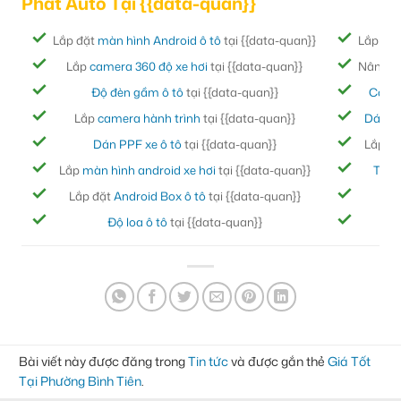
Phát Auto Tại {{data-quan}}
Lắp đặt
màn hình Android ô tô
tại {{data-quan}}
Lắp đặ
Lắp
camera 360 độ xe hơi
tại {{data-quan}}
Nâng cấ
Độ đèn gầm ô tô
tại {{data-quan}}
Cách
Lắp
camera hành trình
tại {{data-quan}}
Dán ph
Dán PPF xe ô tô
tại {{data-quan}}
Lắp đ
Lắp
màn hình android xe hơi
tại {{data-quan}}
Thảm
Lắp đặt
Android Box ô tô
tại {{data-quan}}
Bọc
Độ loa ô tô
tại {{data-quan}}
Đ
Bài viết này được đăng trong
Tin tức
và được gắn thẻ
Giá Tốt
Tại Phường Bình Tiên
.