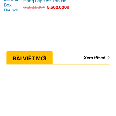
Hãng Lắp Đặt Tận Nơi
6.500.000
₫
5.500.000
₫
BÀI VIẾT MỚI
Xem tất cả