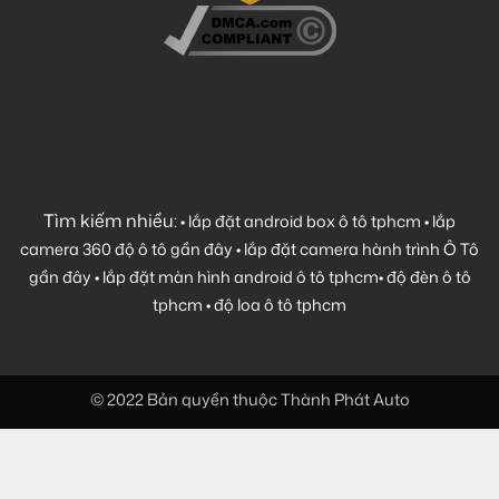
Tìm kiếm nhiều:
•
lắp đặt android box ô tô tphcm
•
lắp
camera 360 độ ô tô gần đây
•
lắp đặt camera hành trình Ô Tô
gần đây
•
lắp đặt màn hình android ô tô tphcm
•
độ đèn ô tô
tphcm
•
độ loa ô tô tphcm
© 2022 Bản quyền thuộc Thành Phát Auto