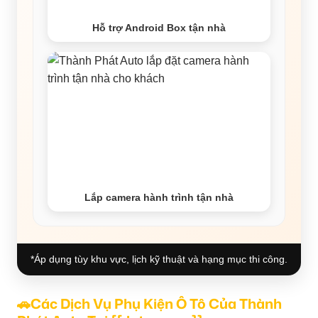
Hỗ trợ Android Box tận nhà
Lắp camera hành trình tận nhà
*Áp dụng tùy khu vực, lịch kỹ thuật và hạng mục thi công.
🚗Các Dịch Vụ Phụ Kiện Ô Tô Của Thành