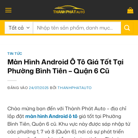
Bỏ
qua
nội
Tìm
dung
kiếm:
TIN TỨC
Màn Hình Android Ô Tô Giá Tốt Tại
Phường Bình Tiên – Quận 6 Cũ
ĐĂNG VÀO
24/07/2025
BỞI
THANHPHATAUTO
Chào mừng bạn đến với Thành Phát Auto – địa chỉ
lắp đặt
màn hình Android ô tô
giá tốt tại Phường
Bình Tiên, Quận 6 cũ. Khu vực này được sáp nhập từ
các phường 1, 7 và 8 (Quận 6), nơi có sự phát triển