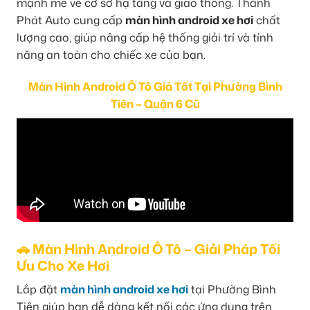
mạnh mẽ về cơ sở hạ tầng và giao thông. Thành
Phát Auto cung cấp
màn hình android xe hơi
chất
lượng cao, giúp nâng cấp hệ thống giải trí và tính
năng an toàn cho chiếc xe của bạn.
Màn Hình Android Ô Tô Giá Tốt Tại Phường Bình
Tiên – Quận 6 Cũ
🚗 Màn Hình Android Ô Tô – Giải Pháp Tối
Ưu Cho Xe Hơi
Lắp đặt
màn hình android xe hơi
tại Phường Bình
Tiên giúp bạn dễ dàng kết nối các ứng dụng trên