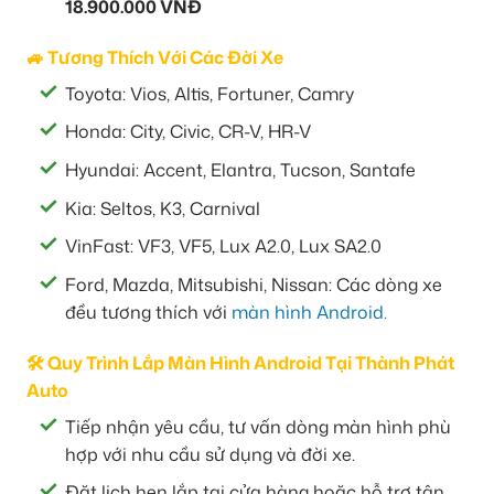
18.900.000 VNĐ
🚙 Tương Thích Với Các Đời Xe
Toyota: Vios, Altis, Fortuner, Camry
Honda: City, Civic, CR-V, HR-V
Hyundai: Accent, Elantra, Tucson, Santafe
Kia: Seltos, K3, Carnival
VinFast: VF3, VF5, Lux A2.0, Lux SA2.0
Ford, Mazda, Mitsubishi, Nissan: Các dòng xe
đều tương thích với
màn hình Android.
🛠️ Quy Trình Lắp Màn Hình Android Tại Thành Phát
Auto
Tiếp nhận yêu cầu, tư vấn dòng màn hình phù
hợp với nhu cầu sử dụng và đời xe.
Đặt lịch hẹn lắp tại cửa hàng hoặc hỗ trợ tận