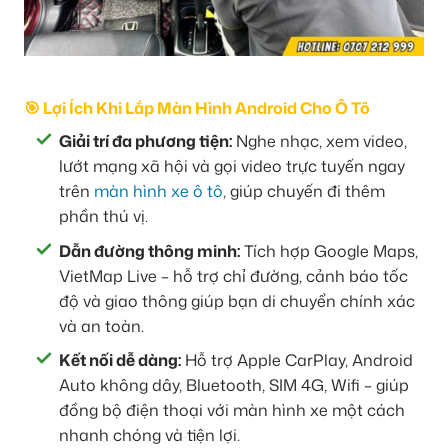
🎯 Lợi Ích Khi Lắp Màn Hình Android Cho Ô Tô
Giải trí đa phương tiện:
Nghe nhạc, xem video,
lướt mạng xã hội và gọi video trực tuyến ngay
trên
màn hình xe ô tô
, giúp chuyến đi thêm
phần thú vị.
Dẫn đường thông minh:
Tích hợp Google Maps,
VietMap Live – hỗ trợ chỉ đường, cảnh báo tốc
độ và giao thông giúp bạn di chuyển chính xác
và an toàn.
Kết nối dễ dàng:
Hỗ trợ Apple CarPlay, Android
Auto không dây, Bluetooth, SIM 4G, Wifi – giúp
đồng bộ điện thoại với màn hình xe một cách
nhanh chóng và tiện lợi.