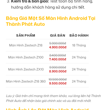
Kiểm tra & bàn giao:
Test toàn bộ tính năng,
hướng dẫn khách hàng sử dụng chi tiết.
Bảng Giá Một Số Màn Hình Android Tại
Thành Phát Auto
SẢN PHẨM
GIÁ BÁN
BẢO HÀNH
5.900.000đ
Màn Hình Zestech Z18
18 Tháng
4.900.000đ
8.400.000đ
Màn Hình Zestech Z100
24 Tháng
7.400.000đ
9.900.000đ
Màn Hình Zestech ZX10
24 Tháng
8.900.000đ
10.500.000đ
Màn Hình Zestech Z18 360
24 Tháng
9.500.000đ
Lưu ý: Giá trên chỉ mang tính tham khảo, vui lòng liên hệ Thành
Phát Auto để nhận báo giá chính xác và ưu đãi mới nhất.