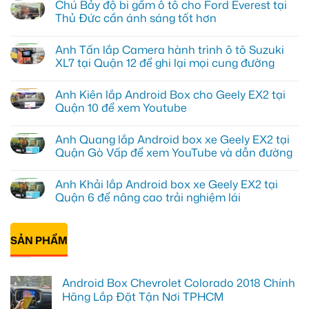
Chú Bảy độ bi gầm ô tô cho Ford Everest tại
Thủ Đức cần ánh sáng tốt hơn
Không
có
Anh Tấn lắp Camera hành trình ô tô Suzuki
bình
luận
XL7 tại Quận 12 để ghi lại mọi cung đường
ở
Chú
Không
Bảy
có
Anh Kiên lắp Android Box cho Geely EX2 tại
độ
bình
bi
luận
Quận 10 để xem Youtube
gầm
ở
ô
Anh
Không
tô
Tấn
có
Anh Quang lắp Android box xe Geely EX2 tại
cho
lắp
bình
Ford
Camera
luận
Quận Gò Vấp để xem YouTube và dẫn đường
Everest
hành
ở
tại
trình
Anh
Không
Thủ
ô
Kiên
có
Anh Khải lắp Android box xe Geely EX2 tại
Đức
tô
lắp
bình
cần
Suzuki
Android
luận
Quận 6 để nâng cao trải nghiệm lái
ánh
XL7
Box
ở
sáng
tại
cho
Anh
Không
tốt
Quận
Geely
Quang
có
hơn
12
EX2
lắp
bình
để
tại
Android
SẢN PHẨM
luận
ghi
Quận
box
ở
lại
10
xe
Anh
mọi
để
Geely
Khải
cung
xem
EX2
lắp
Android Box Chevrolet Colorado 2018 Chính
đường
Youtube
tại
Android
Quận
box
Hãng Lắp Đặt Tận Nơi TPHCM
Gò
xe