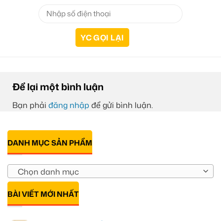
Để lại một bình luận
Bạn phải
đăng nhập
để gửi bình luận.
DANH MỤC SẢN PHẨM
Chọn danh mục
BÀI VIẾT MỚI NHẤT