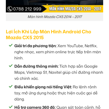
Màn hình Mazda CX5 2014 – 2017
Lợi Ích Khi Lắp Màn Hình Android Cho
Mazda CX5 2015
Giải trí đa phương tiện:
Xem YouTube, Netflix,
nghe nhạc, xem phim online trực tiếp trên màn
hình.
Dẫn đường thông minh:
Tích hợp sẵn Google
Maps, Vietmap S1, Navitel giúp chỉ đường nhanh
và chính xác.
Điều khiển giọng nói tiếng Việt:
Ra lệnh rảnh
tay, mở ứng dụng hoặc thực hiện cuộc gọi dễ
dàng.
Hỗ trợ camera 360 độ:
Quan sát toàn cảnh, hỗ