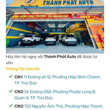
Hãy liên hệ ngay với
Thành Phát Auto
để được tư
vấn.
Thông Tin Liên Hệ
CN1:
11 Đường số 12, Phường Hiệp Bình Chánh,
TP. Thủ Đức
CN2:
24 Đường D5A, Phường Phước Long B,
Quận 9, TP. Thủ Đức
CN3:
753 Nguyễn Ảnh Thủ, Phường Hiệp Thành,