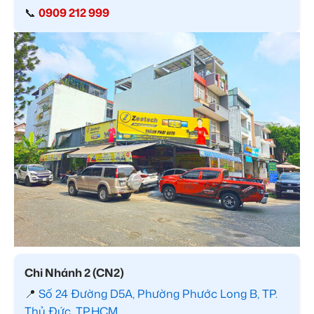
📞
0909 212 999
Chi Nhánh 2 (CN2)
📍
Số 24 Đường D5A, Phường Phước Long B, TP.
Thủ Đức, TP.HCM