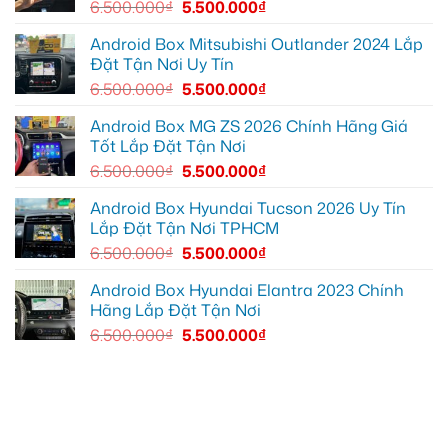
Vấp
Geely
6.500.000
₫
5.500.000
₫
để
EX2
xem
tại
YouTube
Quận
Android Box Mitsubishi Outlander 2024 Lắp
và
6
Đặt Tận Nơi Uy Tín
dẫn
để
đường
nâng
6.500.000
₫
5.500.000
₫
cao
trải
nghiệm
Android Box MG ZS 2026 Chính Hãng Giá
lái
Tốt Lắp Đặt Tận Nơi
6.500.000
₫
5.500.000
₫
Android Box Hyundai Tucson 2026 Uy Tín
Lắp Đặt Tận Nơi TPHCM
6.500.000
₫
5.500.000
₫
Android Box Hyundai Elantra 2023 Chính
Hãng Lắp Đặt Tận Nơi
6.500.000
₫
5.500.000
₫