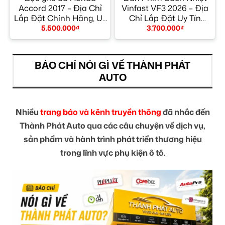
p
Accord 2017 – Địa Chỉ
Vinfast VF3 2026 – Địa
M
Lắp Đặt Chính Hãng, Uy
Chỉ Lắp Đặt Uy Tín
Tín TPHCM
TPHCM
5.500.000
₫
3.700.000
₫
BÁO CHÍ NÓI GÌ VỀ THÀNH PHÁT
AUTO
Nhiều
trang báo và kênh truyền thông
đã nhắc đến
Thành Phát Auto qua các câu chuyện về dịch vụ,
sản phẩm và hành trình phát triển thương hiệu
trong lĩnh vực phụ kiện ô tô.