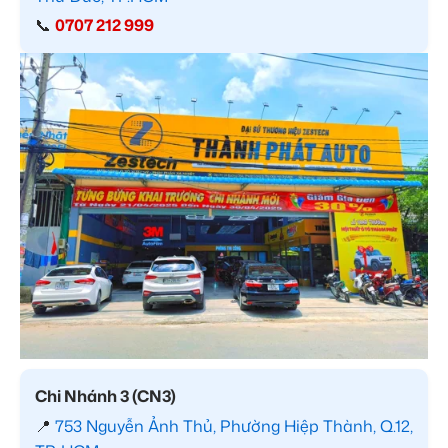
📞
0707 212 999
Chi Nhánh 3 (CN3)
📍
753 Nguyễn Ảnh Thủ, Phường Hiệp Thành, Q.12,