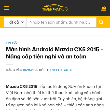
Bỏ
qua
nội
Tìm
dung
kiếm:
TIN TỨC
Màn hình Android Mazda CX5 2015 –
Nâng cấp tiện nghi và an toàn
ĐĂNG VÀO
06/11/2025
BỞI
THANHPHATAUTO
Mazda CX5 2015
tiếp tục là dòng SUV ăn khách tại
Việt Nam nhờ thiết kế thể thao, khả năng vận hành
ổn định và độ bền vượt trội. Tuy nhiên, hệ thống giải
trí nguyên bản lại khá hạn chế — thiếu các tính năng