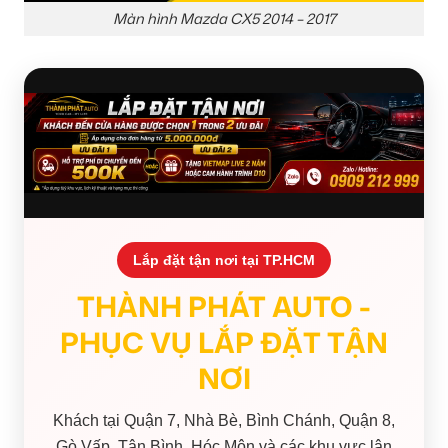
Màn hình Mazda CX5 2014 – 2017
Lắp đặt tận nơi tại TP.HCM
THÀNH PHÁT AUTO -
PHỤC VỤ LẮP ĐẶT TẬN
NƠI
Khách tại Quận 7, Nhà Bè, Bình Chánh, Quận 8,
Gò Vấp, Tân Bình, Hóc Môn và các khu vực lân