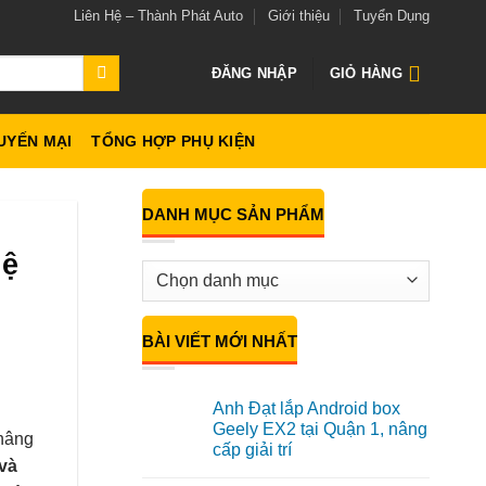
Liên Hệ – Thành Phát Auto
Giới thiệu
Tuyển Dụng
ĐĂNG NHẬP
GIỎ HÀNG
UYẾN MẠI
TỔNG HỢP PHỤ KIỆN
DANH MỤC SẢN PHẨM
hệ
BÀI VIẾT MỚI NHẤT
Anh Đạt lắp Android box
Geely EX2 tại Quận 1, nâng
 nâng
cấp giải trí
và
Không