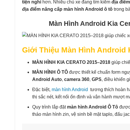
tiện nghi
hơn. Nhiều chủ xe đang tìm kiếm
địa điểm
địa điểm nâng cấp màn hình Android ô tô
trong bà
Màn Hình Android Kia Ce
Giới Thiệu Màn Hình Android 
MÀN HÌNH KIA CERATO 2015–2018
giúp chiế
MÀN HÌNH Ô TÔ
được thiết kế chuẩn form ngu
Android Auto
,
camera 360
,
GPS
, điều khiển g
Đặc biệt,
màn hình Android
tương thích hoàn h
thị sắc nét, kết nối ổn định và vận hành mượt m
Quy trình lắp đặt
màn hình Android Ô Tô
được 
tháo màn hình zin, vệ sinh bề mặt taplo, đấu ja