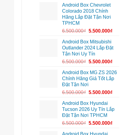
lắp
10
cung
Android Box Chevrolet
Android
để
đường
box
xem
Colorado 2018 Chính
xe
Youtube
Hãng Lắp Đặt Tận Nơi
Geely
EX2
TPHCM
tại
Quận
6.500.000
₫
5.500.000
₫
Gò
Vấp
để
Android Box Mitsubishi
xem
Outlander 2024 Lắp Đặt
YouTube
và
Tận Nơi Uy Tín
dẫn
đường
6.500.000
₫
5.500.000
₫
Android Box MG ZS 2026
Chính Hãng Giá Tốt Lắp
Đặt Tận Nơi
6.500.000
₫
5.500.000
₫
Android Box Hyundai
Tucson 2026 Uy Tín Lắp
Đặt Tận Nơi TPHCM
6.500.000
₫
5.500.000
₫
Android Box Hyundai