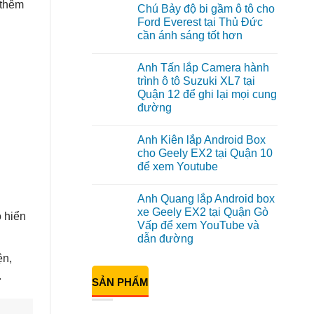
có
 thêm
Chú Bảy độ bi gầm ô tô cho
bình
luận
Ford Everest tại Thủ Đức
ở
cần ánh sáng tốt hơn
Anh
Đạt
Không
lắp
có
Android
Anh Tấn lắp Camera hành
bình
box
luận
trình ô tô Suzuki XL7 tại
Geely
ở
EX2
Quận 12 để ghi lại mọi cung
Chú
tại
Bảy
đường
Quận
độ
1,
bi
Không
nâng
gầm
có
cấp
Anh Kiên lắp Android Box
ô
bình
giải
tô
luận
cho Geely EX2 tại Quận 10
trí
ở
cho
để xem Youtube
Anh
Ford
Tấn
Everest
Không
lắp
tại
có
Camera
Thủ
Anh Quang lắp Android box
bình
hành
Đức
luận
xe Geely EX2 tại Quận Gò
trình
cần
 hiển
ở
ô
ánh
Vấp để xem YouTube và
Anh
tô
sáng
Kiên
dẫn đường
Suzuki
tốt
lắp
XL7
hơn
Android
Không
ện,
tại
Box
có
Quận
cho
bình
.
12
SẢN PHẨM
Geely
luận
để
ở
EX2
ghi
Anh
tại
lại
Quang
Quận
mọi