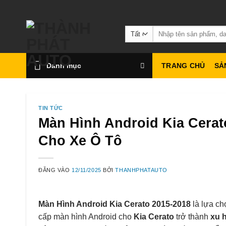
Bỏ
qua
Tìm
nội
kiếm:
dung
Danh mục
TRANG CHỦ
SẢ
TIN TỨC
Màn Hình Android Kia Cera
Cho Xe Ô Tô
ĐĂNG VÀO
12/11/2025
BỞI
THANHPHATAUTO
Màn Hình Android Kia Cerato 2015-2018
là lựa ch
cấp màn hình Android cho
Kia Cerato
trở thành
xu 