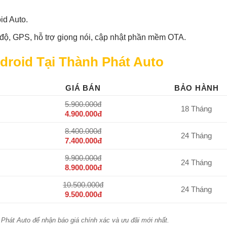
id Auto.
độ, GPS, hỗ trợ giọng nói, cập nhật phần mềm OTA.
droid Tại Thành Phát Auto
GIÁ BÁN
BẢO HÀNH
5.900.000đ
18 Tháng
4.900.000đ
8.400.000đ
24 Tháng
7.400.000đ
9.900.000đ
24 Tháng
8.900.000đ
10.500.000đ
24 Tháng
9.500.000đ
h Phát Auto để nhận báo giá chính xác và ưu đãi mới nhất.