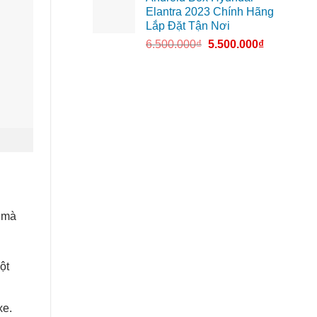
Elantra 2023 Chính Hãng
Lắp Đặt Tận Nơi
6.500.000
₫
5.500.000
₫
í mà
ột
xe.