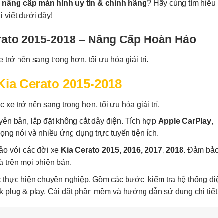
 nâng cấp màn hình uy tín & chính hãng
? Hãy cùng tìm hiểu
i viết dưới đây!
rato 2015-2018 – Nâng Cấp Hoàn Hảo
Kia Cerato 2015-2018
c xe trở nên sang trọng hơn, tối ưu hóa giải trí.
yên bản, lắp đặt không cắt dây điện. Tích hợp
Apple CarPlay
,
iọng nói và nhiều ứng dụng trực tuyến tiện ích.
ảo với các đời xe
Kia Cerato 2015, 2016, 2017, 2018.
Đảm bảo
à trên mọi phiên bản.
thực hiện chuyên nghiệp. Gồm các bước: kiểm tra hệ thống đi
ck plug & play. Cài đặt phần mềm và hướng dẫn sử dụng chi tiết