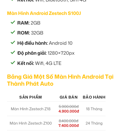
Màn Hình Android Zestech S100J
RAM:
2GB
ROM:
32GB
Hệ điều hành:
Android 10
Độ phân giải:
1280×720px
Kết nối:
Wifi, 4G LTE
Bảng Giá Một Số Màn Hình Android Tại
Thành Phát Auto
SẢN PHẨM
GIÁ BÁN
BẢO HÀNH
5.900.000đ
Màn Hình Zestech Z18
18 Tháng
4.900.000đ
8.400.000đ
Màn Hình Zestech Z100
24 Tháng
7.400.000đ