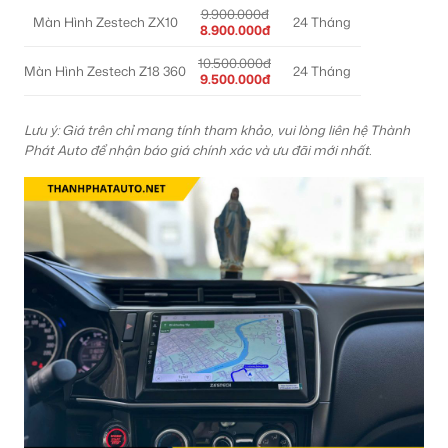
9.900.000đ
Màn Hình Zestech ZX10
24 Tháng
8.900.000đ
10.500.000đ
Màn Hình Zestech Z18 360
24 Tháng
9.500.000đ
Lưu ý: Giá trên chỉ mang tính tham khảo, vui lòng liên hệ Thành
Phát Auto để nhận báo giá chính xác và ưu đãi mới nhất.