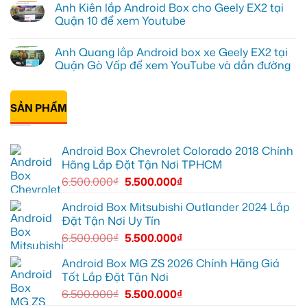
Anh Kiên lắp Android Box cho Geely EX2 tại
tại
độ
bình
Quận
bi
luận
Quận 10 để xem Youtube
1,
gầm
ở
nâng
ô
Anh
Không
cấp
tô
Tấn
có
Anh Quang lắp Android box xe Geely EX2 tại
giải
cho
lắp
bình
trí
Ford
Camera
luận
Quận Gò Vấp để xem YouTube và dẫn đường
Everest
hành
ở
tại
trình
Anh
Không
Thủ
ô
Kiên
có
Đức
tô
lắp
bình
cần
Suzuki
Android
SẢN PHẨM
luận
ánh
XL7
Box
ở
sáng
tại
cho
Anh
tốt
Quận
Geely
Quang
hơn
12
EX2
lắp
Android Box Chevrolet Colorado 2018 Chính
để
tại
Android
ghi
Quận
box
Hãng Lắp Đặt Tận Nơi TPHCM
lại
10
xe
mọi
để
Geely
6.500.000
₫
5.500.000
₫
cung
xem
EX2
đường
Youtube
tại
Quận
Android Box Mitsubishi Outlander 2024 Lắp
Gò
Đặt Tận Nơi Uy Tín
Vấp
để
6.500.000
₫
5.500.000
₫
xem
YouTube
và
Android Box MG ZS 2026 Chính Hãng Giá
dẫn
Tốt Lắp Đặt Tận Nơi
đường
6.500.000
₫
5.500.000
₫