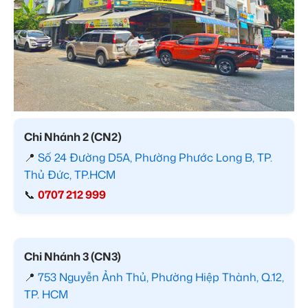
Chi Nhánh 2 (CN2)
📍
Số 24 Đường D5A, Phường Phước Long B, TP.
Thủ Đức, TP.HCM
📞
0707 212 999
Chi Nhánh 3 (CN3)
📍
753 Nguyễn Ảnh Thủ, Phường Hiệp Thành, Q.12,
TP. HCM