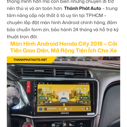
thông minh hơn mà còn biến những chuyến đi trở
nên thú vị và an toàn hơn.
Thành Phát Auto
– trung
tâm nâng cấp nội thất ô tô uy tín tại TP.HCM –
chuyên lắp đặt màn hình Android chính hãng, đảm
bảo chuẩn form zin, bảo hành 24 tháng và hỗ trợ kỹ
thuật trọn đời.
Màn Hình Android Honda City 2018 – Cải
Tiến Giao Diện, Mở Rộng Tiện Ích Cho Xe