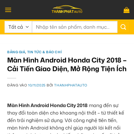
Bỏ
qua
nội
Tìm
dung
kiếm:
BẢNG GIÁ
,
TIN TỨC & BÁO CHÍ
Màn Hình Android Honda City 2018 –
Cải Tiến Giao Diện, Mở Rộng Tiện Ích
ĐĂNG VÀO
10/11/2025
BỞI
THANHPHATAUTO
Màn Hình Android Honda City 2018
mang đến sự
thay đổi toàn diện cho khoang nội thất – từ thiết kế
đến trải nghiệm sử dụng. Với công nghệ tiên tiến,
màn hình Android không chỉ giúp người lái kết nối