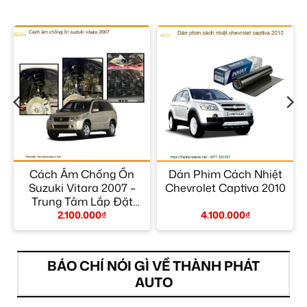
Cách Âm Chống Ồn
Dán Phim Cách Nhiệt
Suzuki Vitara 2007 –
Chevrolet Captiva 2010
Trung Tâm Lắp Đặt
Chính Hãng TPHCM
2.100.000
₫
4.100.000
₫
BÁO CHÍ NÓI GÌ VỀ THÀNH PHÁT
AUTO