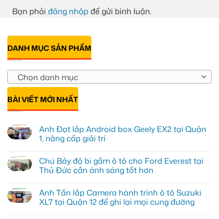
Bạn phải
đăng nhập
để gửi bình luận.
DANH MỤC SẢN PHẨM
Chọn danh mục
BÀI VIẾT MỚI NHẤT
Anh Đạt lắp Android box Geely EX2 tại Quận
1, nâng cấp giải trí
Không
có
Chú Bảy độ bi gầm ô tô cho Ford Everest tại
bình
luận
Thủ Đức cần ánh sáng tốt hơn
ở
Anh
Không
Đạt
có
Anh Tấn lắp Camera hành trình ô tô Suzuki
lắp
bình
Android
luận
XL7 tại Quận 12 để ghi lại mọi cung đường
box
ở
Geely
Chú
Không
EX2
Bảy
có