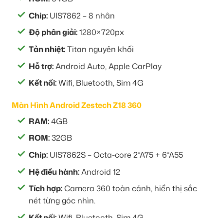
Chip:
UIS7862 – 8 nhân
Độ phân giải:
1280×720px
Tản nhiệt:
Titan nguyên khối
Hỗ trợ:
Android Auto, Apple CarPlay
Kết nối:
Wifi, Bluetooth, Sim 4G
Màn Hình Android Zestech Z18 360
RAM:
4GB
ROM:
32GB
Chip:
UIS7862S – Octa-core 2*A75 + 6*A55
Hệ điều hành:
Android 12
Tích hợp:
Camera 360 toàn cảnh, hiển thị sắc
nét từng góc nhìn.
Kết nối:
Wifi, Bluetooth, Sim 4G