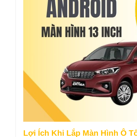
Lợi Ích Khi Lắp Màn Hình Ô Tô