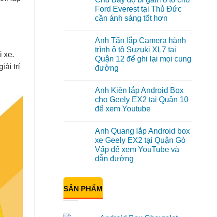
luận
Ford Everest tại Thủ Đức
ở
cần ánh sáng tốt hơn
Anh
Đạt
Không
lắp
có
Android
Anh Tấn lắp Camera hành
bình
box
luận
trình ô tô Suzuki XL7 tại
Geely
ở
i xe.
EX2
Quận 12 để ghi lại mọi cung
Chú
tại
Bảy
ải trí
đường
Quận
độ
1,
bi
Không
nâng
gầm
có
cấp
Anh Kiên lắp Android Box
ô
bình
giải
tô
luận
cho Geely EX2 tại Quận 10
trí
ở
cho
để xem Youtube
Anh
Ford
Tấn
Everest
Không
lắp
tại
có
Camera
Thủ
Anh Quang lắp Android box
bình
hành
Đức
luận
xe Geely EX2 tại Quận Gò
trình
cần
ở
ô
ánh
Vấp để xem YouTube và
Anh
tô
sáng
Kiên
dẫn đường
Suzuki
tốt
lắp
XL7
hơn
Android
Không
tại
Box
có
Quận
cho
bình
12
SẢN PHẨM
Geely
luận
để
ở
EX2
ghi
Anh
tại
lại
Quang
Quận
mọi
lắp
10
cung