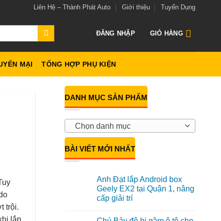
Liên Hệ – Thành Phát Auto
Giới thiệu
Tuyển Dụng
ĐĂNG NHẬP
GIỎ HÀNG
UYẾN MẠI
TỔNG HỢP PHỤ KIỆN
DANH MỤC SẢN PHẨM
Chọn danh mục
BÀI VIẾT MỚI NHẤT
Anh Đạt lắp Android box
Tuy
Geely EX2 tại Quận 1, nâng
 do
cấp giải trí
 trội.
Không
có
khi lắp
Chú Bảy độ bi gầm ô tô cho
bình