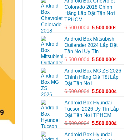
Android Box Chevrolet
Android
để
đường
box
xem
Colorado 2018 Chính
xe
Youtube
Hãng Lắp Đặt Tận Nơi
Geely
EX2
TPHCM
tại
Quận
6.500.000
₫
5.500.000
₫
Gò
Vấp
để
Android Box Mitsubishi
xem
Outlander 2024 Lắp Đặt
YouTube
và
Tận Nơi Uy Tín
dẫn
đường
6.500.000
₫
5.500.000
₫
Android Box MG ZS 2026
Chính Hãng Giá Tốt Lắp
Đặt Tận Nơi
6.500.000
₫
5.500.000
₫
Android Box Hyundai
Tucson 2026 Uy Tín Lắp
Đặt Tận Nơi TPHCM
6.500.000
₫
5.500.000
₫
Android Box Hyundai