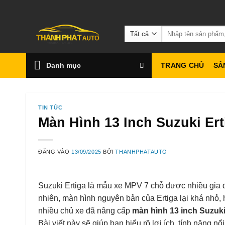
Bỏ
qua
Tìm
nội
kiếm:
dung
Danh mục
TRANG CHỦ
SẢ
TIN TỨC
Màn Hình 13 Inch Suzuki Ert
ĐĂNG VÀO
13/09/2025
BỞI
THANHPHATAUTO
Suzuki Ertiga là mẫu xe MPV 7 chỗ được nhiều gia đì
nhiên, màn hình nguyên bản của Ertiga lại khá nhỏ, hi
nhiều chủ xe đã nâng cấp
màn hình 13 inch Suzuki
Bài viết này sẽ giúp bạn hiểu rõ lợi ích, tính năng nổ