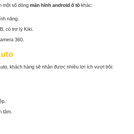
êm một số dòng
màn hình android ô tô
khác:
ính năng.
có trợ lý Kiki.
camera 360.
Auto
uto, khách hàng sẽ nhận được nhiều lợi ích vượt trội:
ệp.
n tâm.