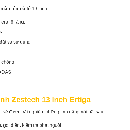
t
màn hình ô tô
13 inch:
era rõ ràng.
mà.
đặt và sử dụng.
h chóng.
 ADAS.
nh Zestech 13 Inch Ertiga
n sẽ được trải nghiệm những tính năng nổi bật sau:
 gọi điện, kiểm tra phạt nguội.