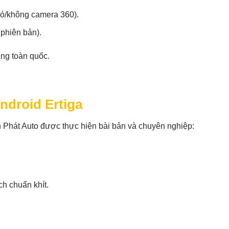
có/không camera 360).
phiên bản).
áng toàn quốc.
ndroid Ertiga
 Phát Auto được thực hiện bài bản và chuyên nghiệp:
h chuẩn khít.