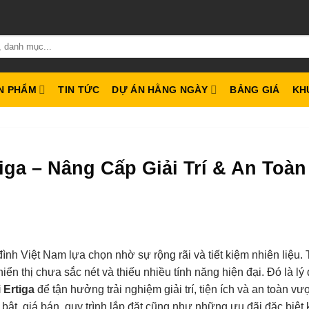
N PHẨM
TIN TỨC
DỰ ÁN HẰNG NGÀY
BẢNG GIÁ
KH
iga – Nâng Cấp Giải Trí & An Toàn
nh Việt Nam lựa chọn nhờ sự rộng rãi và tiết kiệm nhiên liệu. 
ển thị chưa sắc nét và thiếu nhiều tính năng hiện đại. Đó là lý
 Ertiga
để tận hưởng trải nghiệm giải trí, tiện ích và an toàn vượt
i bật, giá bán, quy trình lắp đặt cũng như những ưu đãi đặc biệt 