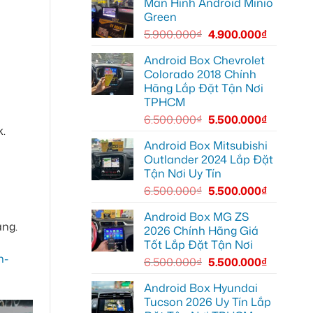
Màn Hình Android Minio
Camera
Thủ
hành
Đức
Green
trình
cần
ô
ánh
5.900.000
₫
4.900.000
₫
tô
sáng
Suzuki
tốt
XL7
hơn
Android Box Chevrolet
tại
Colorado 2018 Chính
Quận
12
Hãng Lắp Đặt Tận Nơi
để
TPHCM
ghi
lại
6.500.000
₫
5.500.000
₫
mọi
.
cung
đường
Android Box Mitsubishi
Outlander 2024 Lắp Đặt
Tận Nơi Uy Tín
6.500.000
₫
5.500.000
₫
Android Box MG ZS
àng.
2026 Chính Hãng Giá
Tốt Lắp Đặt Tận Nơi
n-
6.500.000
₫
5.500.000
₫
Android Box Hyundai
Tucson 2026 Uy Tín Lắp