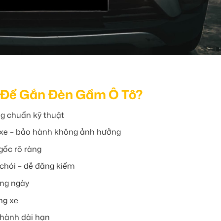
 Để Gắn Đèn Gầm Ô Tô?
ng chuẩn kỹ thuật
 xe – bảo hành không ảnh hưởng
gốc rõ ràng
chói – dễ đăng kiểm
ong ngày
ng xe
 hành dài hạn