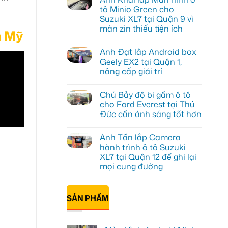
luận
tô Minio Green cho
ở
Suzuki XL7 tại Quận 9 vì
Anh
Tấn
màn zin thiếu tiện ích
m Mỹ
lắp
màn
Không
hình
có
Anh Đạt lắp Android box
Minio
bình
Green
luận
Geely EX2 tại Quận 1,
ở
cho
nâng cấp giải trí
Anh
Honda
Khải
CR-
Không
lắp
V
có
Màn
ở
Chú Bảy độ bi gầm ô tô
bình
hình
Quận
luận
cho Ford Everest tại Thủ
ô
12
ở
tô
Đức cần ánh sáng tốt hơn
Anh
Minio
Đạt
Green
Không
lắp
cho
có
Android
Anh Tấn lắp Camera
Suzuki
bình
box
XL7
luận
hành trình ô tô Suzuki
Geely
ở
tại
EX2
XL7 tại Quận 12 để ghi lại
Chú
Quận
tại
Bảy
9
mọi cung đường
Quận
độ
vì
1,
bi
Không
màn
nâng
gầm
có
zin
cấp
ô
bình
thiếu
giải
SẢN PHẨM
tô
luận
tiện
trí
ở
cho
ích
Anh
Ford
Tấn
Everest
lắp
tại