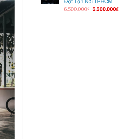
Đặt Tận Nơi TPHCM
6.500.000
₫
5.500.000
₫