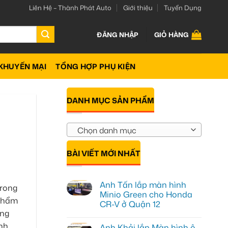
Liên Hệ – Thành Phát Auto
Giới thiệu
Tuyển Dụng
ĐĂNG NHẬP
GIỎ HÀNG
KHUYẾN MẠI
TỔNG HỢP PHỤ KIỆN
DANH MỤC SẢN PHẨM
Chọn danh mục
BÀI VIẾT MỚI NHẤT
Anh Tấn lắp màn hình
trong
Minio Green cho Honda
 thẩm
CR-V ở Quận 12
ưng
Không
có
nh
Anh Khải lắp Màn hình ô
bình