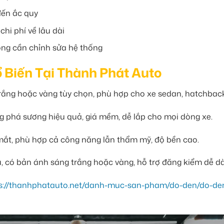
đến ắc quy
chi phí về lâu dài
ông cần chỉnh sửa hệ thống
Biến Tại Thành Phát Auto
rắng hoặc vàng tùy chọn, phù hợp cho xe sedan, hatchback
 phá sương hiệu quả, giá mềm, dễ lắp cho mọi dòng xe.
mắt, phù hợp cả công năng lẫn thẩm mỹ, độ bền cao.
u, có bản ánh sáng trắng hoặc vàng, hỗ trợ đăng kiểm dễ d
ps://thanhphatauto.net/danh-muc-san-pham/do-den/do-de