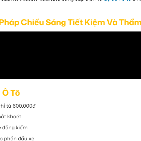
 Pháp Chiếu Sáng Tiết Kiệm Và Thẩ
 Ô Tô
chỉ từ 600.000đ
cắt khoét
ễ đăng kiểm
ho phần đầu xe