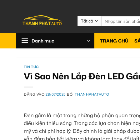
Bỏ
qua
nội
Tìm
kiếm:
dung
Danh mục
TRANG CHỦ
S
TIN TỨC
Vì Sao Nên Lắp Đèn LED Gầ
ĐĂNG VÀO
28/07/2025
BỞI
THANHPHATAUTO
Đèn gầm là một trong những bộ phận quan trọng 
điều kiện thiếu sáng. Trong các lựa chọn hiện na
mỹ và chi phí hợp lý. Đây chính là giải pháp đ
vẫn đảm bảo tiết kiệm và không làm thay đổi kết