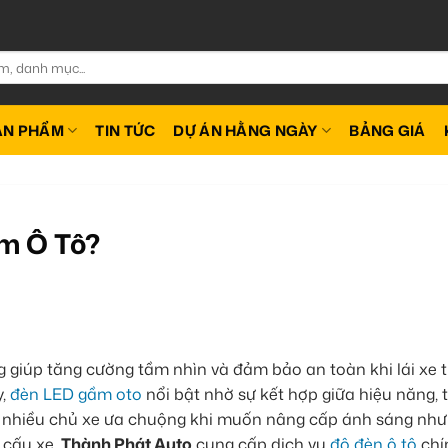
ẢN PHẨM
TIN TỨC
DỰ ÁN HẰNG NGÀY
BẢNG GIÁ
m Ô Tô?
giúp tăng cường tầm nhìn và đảm bảo an toàn khi lái xe 
y,
đèn LED gầm oto
nổi bật nhờ sự kết hợp giữa hiệu năng,
ược nhiều chủ xe ưa chuộng khi muốn nâng cấp ánh sáng nh
 cấu xe.
Thành Phát Auto
cung cấp dịch vụ
độ đèn ô tô
chí