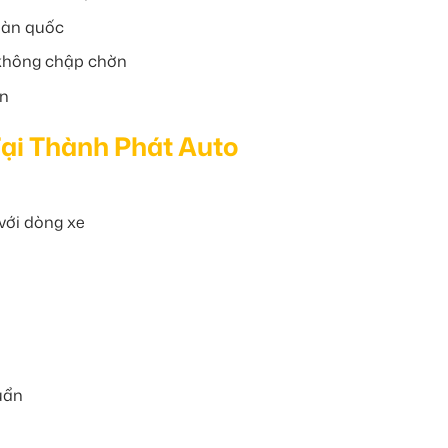
oàn quốc
 không chập chờn
ẩn
ại Thành Phát Auto
với dòng xe
uẩn