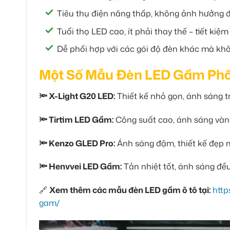
Tiêu thụ điện năng thấp, không ảnh hưởng 
Tuổi thọ LED cao, ít phải thay thế – tiết kiệm 
Dễ phối hợp với các gói độ đèn khác mà kh
Một Số Mẫu Đèn LED Gầm Phổ 
🔦 X-Light G20 LED:
Thiết kế nhỏ gọn, ánh sáng t
🔦 Tirtim LED Gầm:
Công suất cao, ánh sáng vàng
🔦 Kenzo GLED Pro:
Ánh sáng đậm, thiết kế đẹp 
🔦 Henvvei LED Gầm:
Tản nhiệt tốt, ánh sáng đề
🔗
Xem thêm các mẫu đèn LED gầm ô tô tại:
htt
gam/