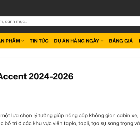
ẢN PHẨM
TIN TỨC
DỰ ÁN HẰNG NGÀY
BẢNG GIÁ
 Accent 2024-2026
 một lựa chọn lý tưởng giúp nâng cấp không gian cabin xe
 bố trí ở các khu vực viền taplo, tapli, tạo sự sang trọng v