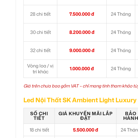
28 chi tiết
7.500.000 đ
24 Tháng
30 chi tiết
8.200.000 đ
24 Tháng
32 chi tiết
9.000.000 đ
24 Tháng
Vòng loa / vị
1.000.000 đ
24 Tháng
trí khác
Giá trên chưa bao gồm VAT – chỉ mang tính tham khảo tùy
Led Nội Thất SK Ambient Light Luxury
SỐ CHI
GIÁ KHUYẾN MÃI LẮP
BẢO
TIẾT
ĐẶT
HÀN
18 chi tiết
5.500.000 đ
24 Thá