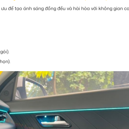
tối ưu để tạo ánh sáng đồng đều và hài hòa với không gian ca
gói).
họn).