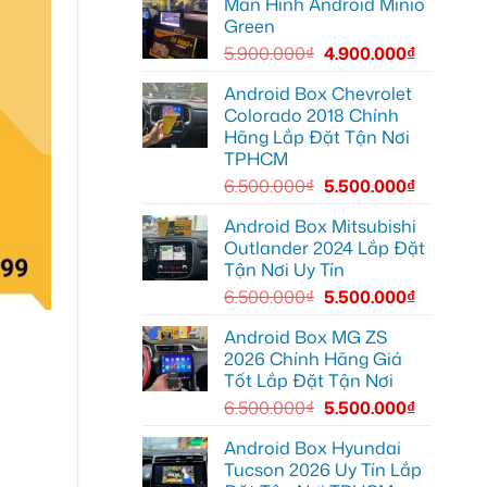
Màn Hình Android Minio
Android
để
đường
box
xem
Green
xe
Youtube
Geely
5.900.000
₫
4.900.000
₫
EX2
tại
Quận
Android Box Chevrolet
Gò
Colorado 2018 Chính
Vấp
để
Hãng Lắp Đặt Tận Nơi
xem
TPHCM
YouTube
và
6.500.000
₫
5.500.000
₫
dẫn
đường
Android Box Mitsubishi
Outlander 2024 Lắp Đặt
Tận Nơi Uy Tín
6.500.000
₫
5.500.000
₫
Android Box MG ZS
2026 Chính Hãng Giá
Tốt Lắp Đặt Tận Nơi
6.500.000
₫
5.500.000
₫
Android Box Hyundai
Tucson 2026 Uy Tín Lắp