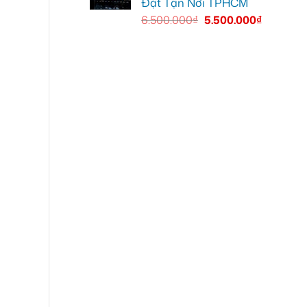
Đặt Tận Nơi TPHCM
6.500.000
₫
5.500.000
₫