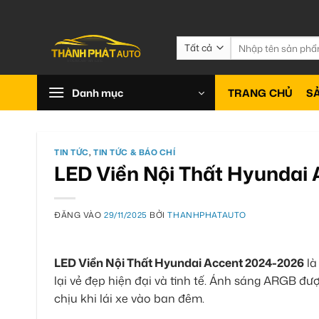
Bỏ
qua
nội
Tìm
kiếm:
dung
Danh mục
TRANG CHỦ
S
TIN TỨC
,
TIN TỨC & BÁO CHÍ
LED Viền Nội Thất Hyundai
ĐĂNG VÀO
29/11/2025
BỞI
THANHPHATAUTO
LED Viền Nội Thất Hyundai Accent 2024-2026
là
lại vẻ đẹp hiện đại và tinh tế. Ánh sáng ARGB được
chịu khi lái xe vào ban đêm.