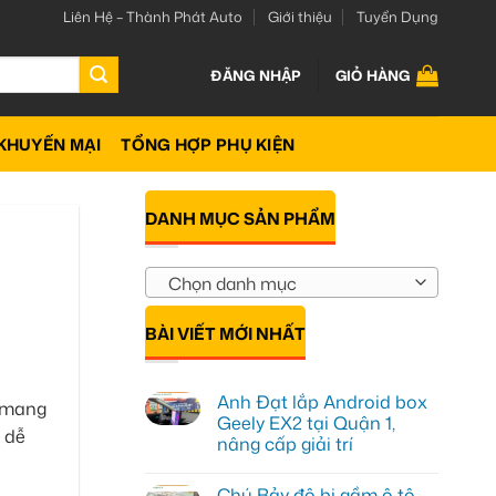
Liên Hệ – Thành Phát Auto
Giới thiệu
Tuyển Dụng
ĐĂNG NHẬP
GIỎ HÀNG
KHUYẾN MẠI
TỔNG HỢP PHỤ KIỆN
DANH MỤC SẢN PHẨM
Chọn danh mục
BÀI VIẾT MỚI NHẤT
Anh Đạt lắp Android box
, mang
Geely EX2 tại Quận 1,
à dễ
nâng cấp giải trí
Không
có
Chú Bảy độ bi gầm ô tô
bình