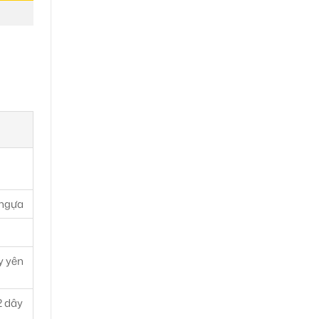
 ngựa
y yên
2 dây