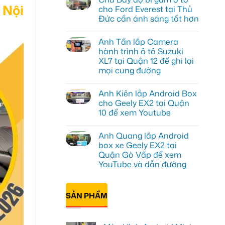
 Nội
luận
cho Ford Everest tại Thủ
ở
Đức cần ánh sáng tốt hơn
Anh
Đạt
Không
lắp
có
Android
Anh Tấn lắp Camera
bình
box
luận
hành trình ô tô Suzuki
Geely
ở
EX2
XL7 tại Quận 12 để ghi lại
Chú
tại
Bảy
mọi cung đường
Quận
độ
1,
bi
Không
nâng
gầm
có
cấp
Anh Kiên lắp Android Box
ô
bình
giải
tô
luận
cho Geely EX2 tại Quận
trí
ở
cho
10 để xem Youtube
Anh
Ford
Tấn
Everest
Không
lắp
tại
có
Camera
Thủ
Anh Quang lắp Android
bình
hành
Đức
luận
box xe Geely EX2 tại
trình
cần
ở
ô
ánh
Quận Gò Vấp để xem
Anh
tô
sáng
Kiên
YouTube và dẫn đường
Suzuki
tốt
lắp
XL7
hơn
Android
Không
tại
Box
có
Quận
cho
bình
12
SẢN PHẨM
Geely
luận
để
ở
EX2
ghi
Anh
tại
lại
Quang
Quận
mọi
lắp
10
cung