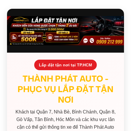
Lắp đặt tận nơi tại TP.HCM
THÀNH PHÁT AUTO -
PHỤC VỤ LẮP ĐẶT TẬN
NƠI
Khách tại Quận 7, Nhà Bè, Bình Chánh, Quận 8,
Gò Vấp, Tân Bình, Hóc Môn và các khu vực lân
cận có thể gửi thông tin xe để Thành Phát Auto