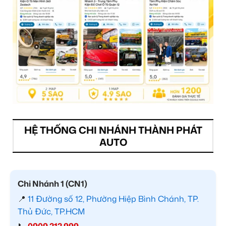
HỆ THỐNG CHI NHÁNH THÀNH PHÁT
AUTO
Chi Nhánh 1 (CN1)
📍
11 Đường số 12, Phường Hiệp Bình Chánh, TP.
Thủ Đức, TP.HCM
📞
0909 212 999