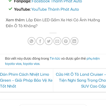
Fanpage:
Facebook Thành Phát Auto
YouTube:
YouTube Thành Phát Auto
Xem thêm:
Lắp Đèn LED Gầm Xe Hơi Có Ảnh Hưởng
Đến Ô Tô Không?
Bài viết này được đăng trong
Tin tức
và được gắn thẻ
phụ kiện
toyota vios
,
toyota vios
.
Dán Phim Cách Nhiệt Limo
Cửa Hít Ô Tô Land Cruiser –
Green – Giải Pháp Bảo Vệ Xe
Tiện Nghi Sang Trọng Cho
Tốt Nhất
SUV Cao Cấp