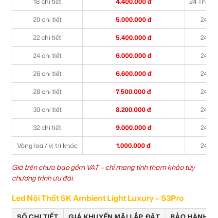
18 chi tiết
4.400.000 đ
24 Tháng (
20 chi tiết
5.000.000 đ
24 T
22 chi tiết
5.400.000 đ
24 T
24 chi tiết
6.000.000 đ
24 T
26 chi tiết
6.600.000 đ
24 T
28 chi tiết
7.500.000 đ
24 T
30 chi tiết
8.200.000 đ
24 T
32 chi tiết
9.000.000 đ
24 T
Vòng loa / vị trí khác
1.000.000 đ
24 T
Giá trên chưa bao gồm VAT – chỉ mang tính tham khảo tùy
chương trình ưu đãi.
Led Nội Thất SK Ambient Light Luxury – S3Pro
SỐ CHI TIẾT
GIÁ KHUYẾN MÃI LẮP ĐẶT
BẢO HÀNH