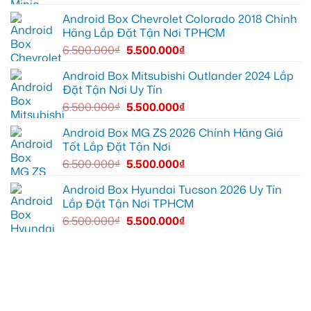
cần
Suzuki
ánh
XL7
Android Box Chevrolet Colorado 2018 Chính
sáng
tại
Hãng Lắp Đặt Tận Nơi TPHCM
tốt
Quận
hơn
12
6.500.000
₫
5.500.000
₫
để
ghi
lại
Android Box Mitsubishi Outlander 2024 Lắp
mọi
Đặt Tận Nơi Uy Tín
cung
đường
6.500.000
₫
5.500.000
₫
Android Box MG ZS 2026 Chính Hãng Giá
Tốt Lắp Đặt Tận Nơi
6.500.000
₫
5.500.000
₫
Android Box Hyundai Tucson 2026 Uy Tín
Lắp Đặt Tận Nơi TPHCM
6.500.000
₫
5.500.000
₫