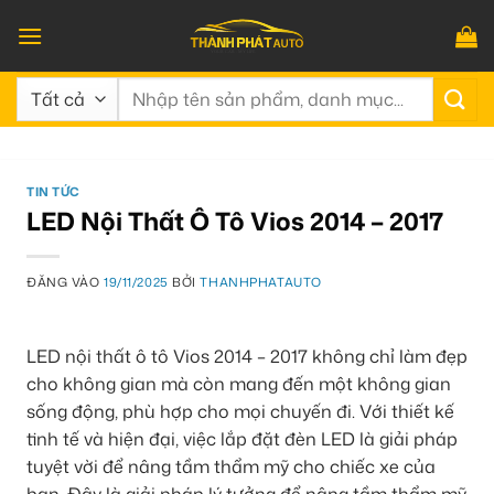
Bỏ
qua
nội
Tìm
dung
kiếm:
TIN TỨC
LED Nội Thất Ô Tô Vios 2014 – 2017
ĐĂNG VÀO
19/11/2025
BỞI
THANHPHATAUTO
LED nội thất ô tô Vios 2014 – 2017 không chỉ làm đẹp
cho không gian mà còn mang đến một không gian
sống động, phù hợp cho mọi chuyến đi. Với thiết kế
tinh tế và hiện đại, việc lắp đặt đèn LED là giải pháp
tuyệt vời để nâng tầm thẩm mỹ cho chiếc xe của
bạn. Đây là giải pháp lý tưởng để nâng tầm thẩm mỹ