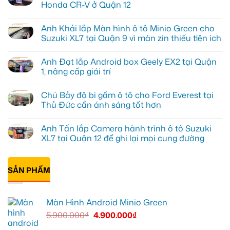
Honda CR-V ở Quận 12
Không
có
Anh Khải lắp Màn hình ô tô Minio Green cho
bình
luận
Suzuki XL7 tại Quận 9 vì màn zin thiếu tiện ích
ở
Anh
Không
Tấn
có
Anh Đạt lắp Android box Geely EX2 tại Quận
lắp
bình
màn
luận
1, nâng cấp giải trí
hình
ở
Minio
Anh
Không
Green
Khải
có
Chú Bảy độ bi gầm ô tô cho Ford Everest tại
cho
lắp
bình
Honda
Màn
luận
Thủ Đức cần ánh sáng tốt hơn
CR-
hình
ở
V
ô
Anh
Không
ở
tô
Đạt
có
Anh Tấn lắp Camera hành trình ô tô Suzuki
Quận
Minio
lắp
bình
12
Green
Android
luận
XL7 tại Quận 12 để ghi lại mọi cung đường
cho
box
ở
Suzuki
Geely
Chú
Không
XL7
EX2
Bảy
có
tại
tại
độ
bình
Quận
Quận
bi
SẢN PHẨM
luận
9
1,
gầm
ở
vì
nâng
ô
Anh
màn
cấp
tô
Tấn
zin
giải
cho
lắp
Màn Hình Android Minio Green
thiếu
trí
Ford
Camera
tiện
Everest
hành
5.900.000
₫
4.900.000
₫
ích
tại
trình
Thủ
ô
Đức
tô