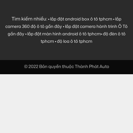
Tìm kiếm nhiều:
•
lắp đặt android box ô tô tphcm
•
lắp
camera 360 độ ô tô gần đây
•
lắp đặt camera hành trình Ô Tô
gần đây
•
lắp đặt màn hình android ô tô tphcm
•
độ đèn ô tô
tphcm
•
độ loa ô tô tphcm
© 2022 Bản quyền thuộc Thành Phát Auto