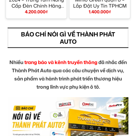
Cấp Đèn Chính Hãng
Lắp Đặt Uy Tín TPHCM
TPHCM
4.200.000
₫
1.400.000
₫
BÁO CHÍ NÓI GÌ VỀ THÀNH PHÁT
AUTO
Nhiều
trang báo và kênh truyền thông
đã nhắc đến
Thành Phát Auto qua các câu chuyện về dịch vụ,
sản phẩm và hành trình phát triển thương hiệu
trong lĩnh vực phụ kiện ô tô.