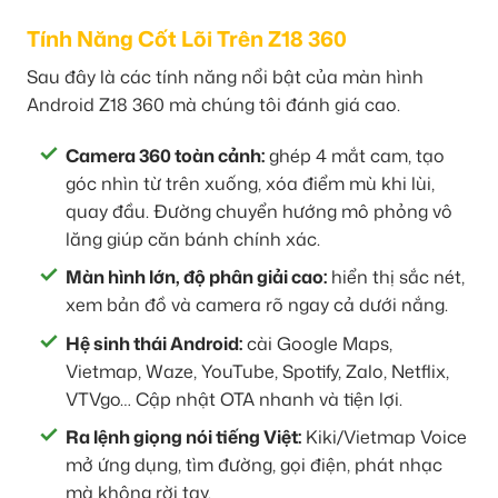
Tính Năng Cốt Lõi Trên Z18 360
Sau đây là các tính năng nổi bật của màn hình
Android Z18 360 mà chúng tôi đánh giá cao.
Camera 360 toàn cảnh:
ghép 4 mắt cam, tạo
góc nhìn từ trên xuống, xóa điểm mù khi lùi,
quay đầu. Đường chuyển hướng mô phỏng vô
lăng giúp căn bánh chính xác.
Màn hình lớn, độ phân giải cao:
hiển thị sắc nét,
xem bản đồ và camera rõ ngay cả dưới nắng.
Hệ sinh thái Android:
cài Google Maps,
Vietmap, Waze, YouTube, Spotify, Zalo, Netflix,
VTVgo… Cập nhật OTA nhanh và tiện lợi.
Ra lệnh giọng nói tiếng Việt:
Kiki/Vietmap Voice
mở ứng dụng, tìm đường, gọi điện, phát nhạc
mà không rời tay.