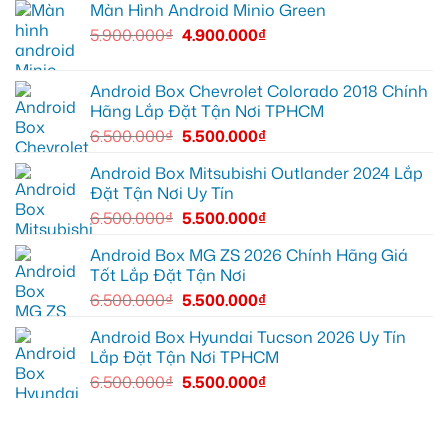
Màn Hình Android Minio Green
thiếu
trí
Ford
Camera
tiện
Everest
hành
5.900.000
₫
4.900.000
₫
ích
tại
trình
Thủ
ô
Đức
tô
cần
Suzuki
ánh
XL7
Android Box Chevrolet Colorado 2018 Chính
sáng
tại
Hãng Lắp Đặt Tận Nơi TPHCM
tốt
Quận
hơn
12
6.500.000
₫
5.500.000
₫
để
ghi
lại
Android Box Mitsubishi Outlander 2024 Lắp
mọi
Đặt Tận Nơi Uy Tín
cung
đường
6.500.000
₫
5.500.000
₫
Android Box MG ZS 2026 Chính Hãng Giá
Tốt Lắp Đặt Tận Nơi
6.500.000
₫
5.500.000
₫
Android Box Hyundai Tucson 2026 Uy Tín
Lắp Đặt Tận Nơi TPHCM
6.500.000
₫
5.500.000
₫