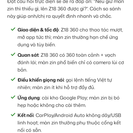
Đặt câu hỏi trực diện sẽ dễ ra đáp án: “Nếu giữ màn
zin thì thiếu gì, lên Z18 360 được gì?”. Cách so sánh
này giúp anh/chị ra quyết định nhanh và chắc.
Giao diện & tốc độ
: Z18 360 cho thao tác mượt,
mở app tức thì; màn zin thường hạn chế ứng
dụng và tùy biến.
Quan sát
: Z18 360 có 360 toàn cảnh + vạch
đánh lái; màn zin phổ biến chỉ có camera lùi cơ
bản.
Điều khiển giọng nói
: gọi lệnh tiếng Việt tự
nhiên; màn zin ít khi hỗ trợ đầy đủ.
Ứng dụng
: cài kho Google Play; màn zin bị bó
hẹp hoặc không cho cài thêm.
Kết nối
: CarPlay/Android Auto không dây/USB
linh hoạt; màn zin thường phụ thuộc cổng kết
nối có sẵn.