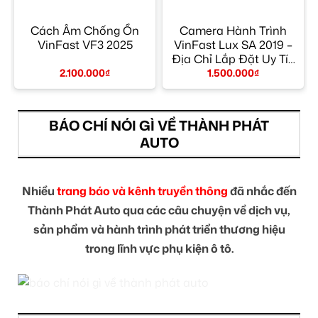
Cách Âm Chống Ồn
Camera Hành Trình
VinFast VF3 2025
VinFast Lux SA 2019 –
Địa Chỉ Lắp Đặt Uy Tín
TPHCM
2.100.000
₫
1.500.000
₫
BÁO CHÍ NÓI GÌ VỀ THÀNH PHÁT
AUTO
Nhiều
trang báo và kênh truyền thông
đã nhắc đến
Thành Phát Auto qua các câu chuyện về dịch vụ,
sản phẩm và hành trình phát triển thương hiệu
trong lĩnh vực phụ kiện ô tô.