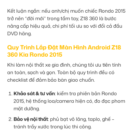
Kết luận ngắn: nếu anh/chị muốn chiếc Rondo 2015
trở nên “đời mới” trong tầm tay, Z18 360 là bước
nâng cấp hiệu quả, chi phí tối ưu so với đổi cả đầu
DVD hãng.
Quy Trình Lắp Đặt Màn Hình Android Z18
360 Kia Rondo 2015
Khi làm nội thất xe gia đình, chúng tôi ưu tiên tính
an toàn, sạch và gọn. Toàn bộ quy trình đều có
checklist để đảm bảo bàn giao chuẩn.
Khảo sát & tư vấn
: kiểm tra phiên bản Rondo
2015, hệ thống loa/camera hiện có, đo đạc phom
mặt dưỡng.
Bảo vệ nội thất
: phủ bạt vô lăng, taplo, ghế –
tránh trầy xước trong lúc thi công.