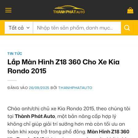
Bỏ
qua
nội
Tìm
dung
kiếm:
TIN TỨC
Lắp Màn Hình Z18 360 Cho Xe Kia
Rondo 2015
ĐĂNG VÀO
26/09/2025
BỞI
THANHPHATAUTO
Chào anh/chị chủ xe Kia Rondo 2015, theo chúng tôi
tại
Thành Phát Auto
, một bản nâng cấp hợp lý
không chỉ giúp giải trí sướng hơn mà còn tối ưu an
toàn khi xoay trở trong phố đông.
Màn Hình Z18 360