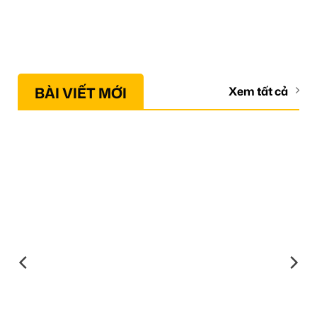
BÀI VIẾT MỚI
Xem tất cả