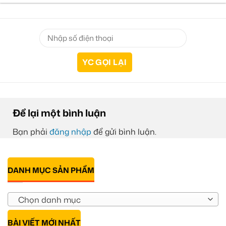
Để lại một bình luận
Bạn phải
đăng nhập
để gửi bình luận.
DANH MỤC SẢN PHẨM
Chọn danh mục
BÀI VIẾT MỚI NHẤT