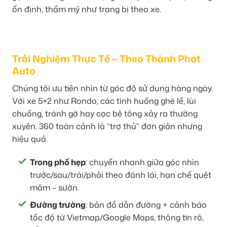
ổn định, thẩm mỹ như trang bị theo xe.
Trải Nghiệm Thực Tế – Theo Thành Phát
Auto
Chúng tôi ưu tiên nhìn từ góc độ sử dụng hàng ngày.
Với xe 5+2 như Rondo, các tình huống ghé lề, lùi
chuồng, tránh gờ hay cọc bê tông xảy ra thường
xuyên. 360 toàn cảnh là “trợ thủ” đơn giản nhưng
hiệu quả.
Trong phố hẹp
: chuyển nhanh giữa góc nhìn
trước/sau/trái/phải theo đánh lái, hạn chế quệt
mâm – sườn.
Đường trường
: bản đồ dẫn đường + cảnh báo
tốc độ từ Vietmap/Google Maps, thông tin rõ,