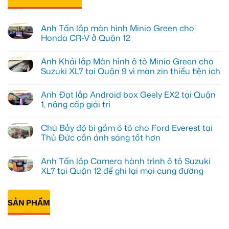
Anh Tấn lắp màn hình Minio Green cho
Honda CR-V ở Quận 12
Không
có
Anh Khải lắp Màn hình ô tô Minio Green cho
bình
luận
Suzuki XL7 tại Quận 9 vì màn zin thiếu tiện ích
ở
Anh
Không
Tấn
có
Anh Đạt lắp Android box Geely EX2 tại Quận
lắp
bình
màn
luận
1, nâng cấp giải trí
hình
ở
Minio
Anh
Không
Green
Khải
có
Chú Bảy độ bi gầm ô tô cho Ford Everest tại
cho
lắp
bình
Honda
Màn
luận
Thủ Đức cần ánh sáng tốt hơn
CR-
hình
ở
V
ô
Anh
Không
ở
tô
Đạt
có
Anh Tấn lắp Camera hành trình ô tô Suzuki
Quận
Minio
lắp
bình
12
Green
Android
luận
XL7 tại Quận 12 để ghi lại mọi cung đường
cho
box
ở
Suzuki
Geely
Chú
Không
XL7
EX2
Bảy
có
tại
tại
độ
bình
Quận
Quận
bi
SẢN PHẨM
luận
9
1,
gầm
ở
vì
nâng
ô
Anh
màn
cấp
tô
Tấn
zin
giải
cho
lắp