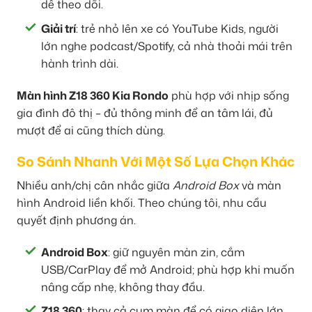
dễ theo dõi.
Giải trí
: trẻ nhỏ lên xe có YouTube Kids, người
lớn nghe podcast/Spotify, cả nhà thoải mái trên
hành trình dài.
Màn hình Z18 360 Kia Rondo
phù hợp với nhịp sống
gia đình đô thị – đủ thông minh để an tâm lái, đủ
mượt để ai cũng thích dùng.
So Sánh Nhanh Với Một Số Lựa Chọn Khác
Nhiều anh/chị cân nhắc giữa
Android Box
và màn
hình Android liền khối. Theo chúng tôi, nhu cầu
quyết định phương án.
Android Box
: giữ nguyên màn zin, cắm
USB/CarPlay để mở Android; phù hợp khi muốn
nâng cấp nhẹ, không thay đầu.
Z18 360
: thay cả cụm màn để có giao diện lớn,