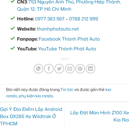
CN3:
753 Nguyễn Ảnh Thủ, Phường Hiệp Thành,
Quận 12, TP. Hồ Chí Minh
Hotline:
0977 383 567
–
0788 212 999
Website:
thanhphatauto.net
Fanpage:
Facebook Thành Phát Auto
YouTube:
YouTube Thành Phát Auto
Bài viết này được đăng trong
Tin tức
và được gắn thẻ
kia
rondo
,
phụ kiện kia rondo
.
Gợi Ý Địa Điểm Lắp Android
Lắp Đặt Màn Hình Z100 Xe
Box DX265 Xe Wildtrak Ở
Kia Rio
TP.HCM