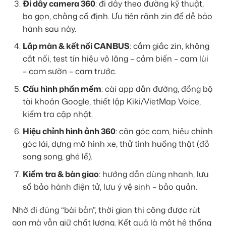
Đi dây camera 360
: đi dây theo đường kỹ thuật,
bo gọn, chằng cố định. Ưu tiên rãnh zin để dễ bảo
hành sau này.
Lắp màn & kết nối CANBUS
: cắm giắc zin, không
cắt nối, test tín hiệu vô lăng – cảm biến – cam lùi
– cam sườn – cam trước.
Cấu hình phần mềm
: cài app dẫn đường, đồng bộ
tài khoản Google, thiết lập Kiki/VietMap Voice,
kiểm tra cập nhật.
Hiệu chỉnh hình ảnh 360
: căn góc cam, hiệu chỉnh
góc lái, dựng mô hình xe, thử tình huống thật (đỗ
song song, ghé lề).
Kiểm tra & bàn giao
: hướng dẫn dùng nhanh, lưu
sổ bảo hành điện tử, lưu ý vệ sinh – bảo quản.
Nhờ đi đúng “bài bản”, thời gian thi công được rút
gọn mà vẫn giữ chất lượng. Kết quả là một hệ thống