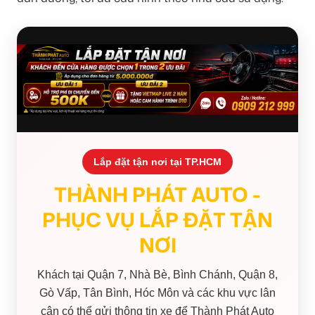
Lắp đặt tận nơi tại TP.HCM
THÀNH PHÁT AUTO -
PHỤC VỤ LẮP ĐẶT TẬN
NƠI
Khách tại Quận 7, Nhà Bè, Bình Chánh, Quận 8,
Gò Vấp, Tân Bình, Hóc Môn và các khu vực lân
cận có thể gửi thông tin xe để Thành Phát Auto