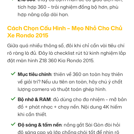
tích hợp 360 – trải nghiệm đồng bộ hơn, phù
hợp nâng cấp dài hạn.
Cách Chọn Cấu Hình – Mẹo Nhỏ Cho Chủ
Xe Rondo 2015
Giữa quá nhiều thông số, đôi khi chỉ cần vài tiêu chí
rõ ràng là đủ. Đây là checklist rút từ kinh nghiệm lắp
đặt màn hình Z18 360 Kia Rondo 2015.
Mục tiêu chính
: thiên về 360 an toàn hay thiên
về giải trí? Nếu ưu tiên an toàn, hãy chú ý chất
lượng camera và thuật toán ghép hình.
Bộ nhớ & RAM
: đủ dùng cho đa nhiệm – mở bản
đồ + phát nhạc + chạy nền. Nội dung 4K hiếm
khi cần thiết.
Độ sáng & tấm nền
: nắng gắt Sài Gòn đòi hỏi
độ sáng cao và lớp chống chói tốt để nhìn rõ