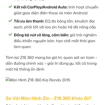
Kết nối CarPlay/Android Auto:
linh hoạt chuyển
giữa giao diện điện thoại và màn Android.
Tối ưu âm thanh:
EQ đa băng tần, khuếch đại
sạch, phối tốt với loa zin hoặc hệ đã nâng cấp.
Đồng bộ nút vô lăng, cảm biến:
giữ trải nghiệm
điều khiển nguyên bản, hạn chế mất thời gian
làm quen.
Tóm lại
:
Z18 360 mang ba giá trị: quan sát an toàn –
dẫn đường chính xác – giải trí đúng gu, tất cả trong
một hệ thống ổn định.
So Với Màn Hình Zin – Z18 360 Khác Gì?