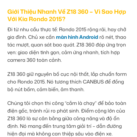
Giới Thiệu Nhanh Về Z18 360 – Vì Sao Hợp
Với Kia Rondo 2015?
Đi từ nhu cầu thực tế: Rondo 2015 rộng rãi, hay chở
gia đình. Chủ xe cần
màn hình Android
rõ nét, thao
tác mượt, quan sát bao quát. Z18 360 đáp ứng trọn
vẹn: giao diện tinh gọn, cảm ứng nhanh, tích hợp
camera 360 toàn cảnh.
Z18 360 giữ nguyên bố cục nội thất, lắp chuẩn form
cho Rondo 2015. Nó tương thích CANBUS để đồng
bộ nút bấm, cảm biến, âm thanh.
Chúng tôi chọn thi công “cắm là chạy” để bảo toàn
điện gốc, tránh rủi ro phát sinh. Điểm cộng lớn của
Z18 360 là sự cân bằng giữa công năng và độ ổn
định. Nó mang đến trung tâm giải trí – dẫn đường
hiện đại mà không can thiệp sâu vào điện xe.